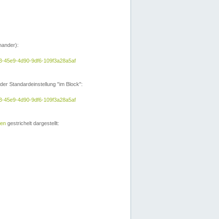
nander):
a3-45e9-4d90-9df6-109f3a28a5af
der Standardeinstellung "im Block":
a3-45e9-4d90-9df6-109f3a28a5af
ien
gestrichelt dargestellt: