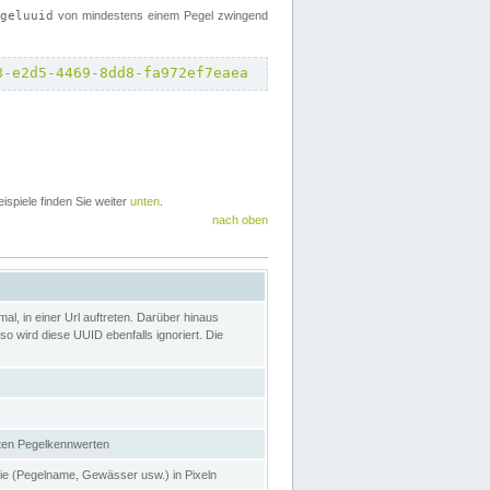
egeluuid
von mindestens einem Pegel zwingend
8-e2d5-4469-8dd8-fa972ef7eaea
eispiele finden Sie weiter
unten
.
nach oben
l, in einer Url auftreten. Darüber hinaus
o wird diese UUID ebenfalls ignoriert. Die
gten Pegelkennwerten
nie (Pegelname, Gewässer usw.) in Pixeln