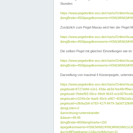
Stunden:
https://www.pegelonline.wsv.de/charts/OnlineVis
&imgBreite=450&pegelkennwerte=HSW,MNW,MH
Zusätzlich zum Pegel Maxau wird hier der Pegel Ma
https://www.pegelonline.wsv.de/charts/OnlineVi
&imgBreite=450&pegelkennwerte=HSW,MNW,MH
Die selben Pegel mit gleichen Einstellungen wie im
https://www.pegelonline.wsv.de/charts/OnlineVi
&imgBreite=450&pegelkennwerte=HSW,MNW,MHW
Darstellung von maximal 4 Küstenpegeln, untereina
https://www.pegelonline.wsv.de/charts/OnlineVisua
pegeluuid=8727ebfd-e2e1-43da-ab3d-fee48cff9ac
pegeluuid=7febef93-09ce-49e9-9643-ecb3076ce9
pegeluuid=c0244c0e-6ae6-40cb-a967-4039b2a0c
pegeluuid=c8b9a2b6-b783-417f-8479-3a0d732fb9
&imgLinien=2
&anordnung=untereinander
&dauer=48;48
&imgBreite=800&imgHoehe=150
&pegelkennwerte=HSW,NNW,HHW,MNW,MW,GLW,
&schriftPegelname=12&schriftAchse=11