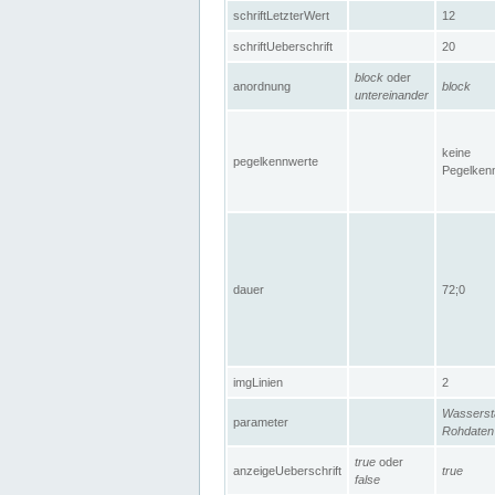
schriftLetzterWert
12
schriftUeberschrift
20
block
oder
anordnung
block
untereinander
keine
pegelkennwerte
Pegelken
dauer
72;0
imgLinien
2
Wasserst
parameter
Rohdaten
true
oder
anzeigeUeberschrift
true
false