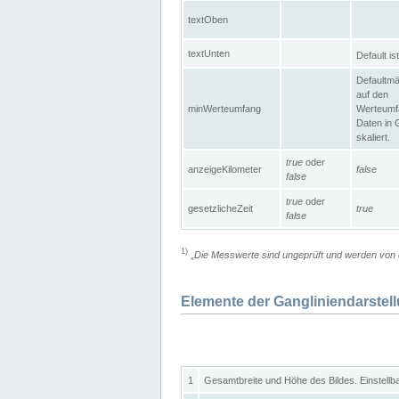
textOben
textUnten
Default is
Defaultmä
auf den
minWerteumfang
Werteumf
Daten in 
skaliert.
true
oder
anzeigeKilometer
false
false
true
oder
gesetzlicheZeit
true
false
1)
„
Die Messwerte sind ungeprüft und werden von d
Elemente der Gangliniendarstel
1
Gesamtbreite und Höhe des Bildes. Einstellb