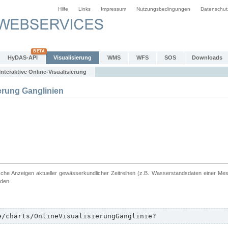
Hilfe
Links
Impressum
Nutzungsbedingungen
Datenschut
HyDAS-API
Visualisierung
WMS
WFS
SOS
Downloads
Interaktive Online-Visualisierung
erung Ganglinien
ische Anzeigen aktueller gewässerkundlicher Zeitreihen (z.B. Wasserstandsdaten einer Me
rden.
e/charts/OnlineVisualisierungGanglinie?