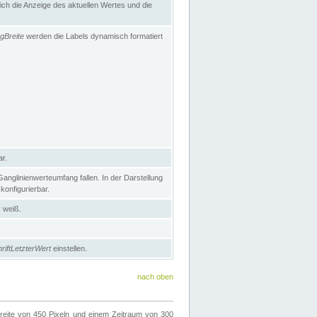
h die Anzeige des aktuellen Wertes und die
gBreite
werden die Labels dynamisch formatiert
ar.
nglinienwerteumfang fallen. In der Darstellung
konfigurierbar.
r weiß.
riftLetzterWert
einstellen.
nach oben
ite von 450 Pixeln und einem Zeitraum von 300