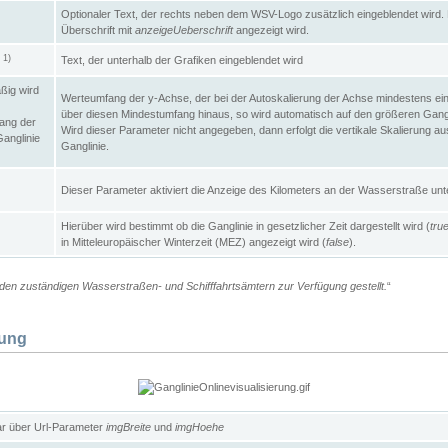
Optionaler Text, der rechts neben dem WSV-Logo zusätzlich eingeblendet wird. 
Überschrift mit
anzeigeUeberschrift
angezeigt wird.
1)
Text, der unterhalb der Grafiken eingeblendet wird
t
ßig wird
Werteumfang der y-Achse, der bei der Autoskalierung der Achse mindestens ein
über diesen Mindestumfang hinaus, so wird automatisch auf den größeren Gangl
ang der
Wird dieser Parameter nicht angegeben, dann erfolgt die vertikale Skalierung au
Ganglinie
Ganglinie.
Dieser Parameter aktiviert die Anzeige des Kilometers an der Wasserstraße unte
Hierüber wird bestimmt ob die Ganglinie in gesetzlicher Zeit dargestellt wird (
tru
in Mitteleuropäischer Winterzeit (MEZ) angezeigt wird (
false
).
en zuständigen Wasserstraßen- und Schifffahrtsämtern zur Verfügung gestellt.
“
lung
ar über Url-Parameter
imgBreite
und
imgHoehe