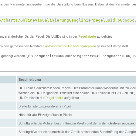
erden Parameter angegeben, die die Darstellung beeinflussen. Dabei ist der Parameter
p
e/charts/OnlineVisualisierungGanglinie?pegeluuid=b6c6d5c
unveränderliche IDs der Pegel. Die UUIDs sind in der
Pegeltabelle
aufgelistet.
el zu den gemessenen Rohdaten
astronomische Gezeitenganglinien
gestrichelt dargestellt.
 gehängt werden. (z.B.
&imgBreite=400
oder
&imgBreite=400&imgHoehe=180
). B
Beschreibung
UUID eines darzustellenden Pegels. Der Parameter kann wiederholt, bis zu vierma
werden die UUIDs ignoriert. Existiert eine solche UUID nicht in PEGELONLINE, s
UUIDs sind in der
Pegeltabelle
aufgelistet.
Breite für alle Einzelgrafiken in Pixeln
Höhe für alle Einzelgrafiken in Pixeln
Schriftgröße der Achsenbeschriftung in Pixeln und der in den Grafiken angezei
Schriftgröße der sich unterhalb der Grafik befindenden Beschriftung der Gangli