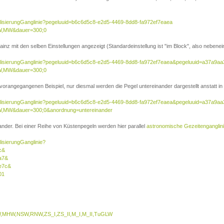
ualisierungGanglinie?pegeluuid=b6c6d5c8-e2d5-4469-8dd8-fa972ef7eaea
W,MW&dauer=300;0
inz mit den selben Einstellungen angezeigt (Standardeinstellung ist "im Block", also nebenei
sualisierungGanglinie?pegeluuid=b6c6d5c8-e2d5-4469-8dd8-fa972ef7eaea&pegeluuid=a37a9a
W,MW&dauer=300;0
 vorangegangenen Beispiel, nur diesmal werden die Pegel untereinander dargestellt anstatt in 
sualisierungGanglinie?pegeluuid=b6c6d5c8-e2d5-4469-8dd8-fa972ef7eaea&pegeluuid=a37a9a
,MW&dauer=300;0&anordnung=untereinander
nder. Bei einer Reihe von Küstenpegeln werden hier parallel
astronomische Gezeitenganglin
lisierungGanglinie?
c&
a7&
e7c&
01
MHW,NSW,RNW,ZS_I,ZS_II,M_I,M_II,TuGLW