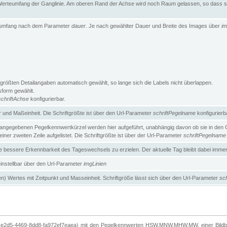
erteumfang der Ganglinie. Am oberen Rand der Achse wird noch Raum gelassen, so dass sic
teumfang nach dem Parameter
dauer
. Je nach gewählter Dauer und Breite des Images über
im
größten Detailangaben automatisch gewählt, so lange sich die Labels nicht überlappen.
gsform gewählt.
schriftAchse
konfigurierbar.
und Maßeinheit. Die Schriftgrößte ist über den Url-Parameter
schriftPegelname
konfigurierb
angegebenen Pegelkennwertkürzel werden hier aufgeführt, unabhängig davon ob sie in den Ga
ner zweiten Zeile aufgelistet. Die Schriftgrößte ist über der Url-Parameter
schriftPegelname
ne bessere Erkennbarkeit des Tageswechsels zu erzielen. Der aktuelle Tag bleibt dabei imme
 einstellbar über den Url-Parameter
imgLinien
n) Wertes mit Zeitpunkt und Masseinheit. Schriftgröße lässt sich über den Url-Parameter
sch
-e2d5-4469-8dd8-fa972ef7eaea) mit den Pegelkennwerten HSW,MNW,MHW,MW, einer Bildbre