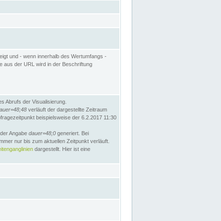
eigt und - wenn innerhalb des Wertumfangs -
te aus der URL wird in der Beschriftung
 Abrufs der Visualisierung.
auer=48;48
verläuft der dargestellte Zeitraum
bfragezeitpunkt beispielsweise der 6.2.2017 11:30
t der Angabe
dauer=48;0
generiert. Bei
mmer nur bis zum aktuellen Zeitpunkt verläuft.
tenganglinien
dargestellt. Hier ist eine