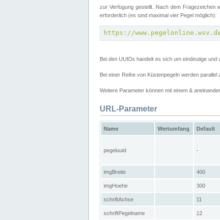
zur Verfügung gestellt. Nach dem Fragezeichen w
erforderlich (es sind maximal vier Pegel möglich):
https://www.pegelonline.wsv.d
Bei den UUIDs handelt es sich um eindeutige und 
Bei einer Reihe von Küstenpegeln werden parall
Weitere Parameter können mit einem & aneinander
URL-Parameter
Name
Wertumfang
Default
pegeluuid
-
imgBreite
400
imgHoehe
300
schriftAchse
11
schriftPegelname
12