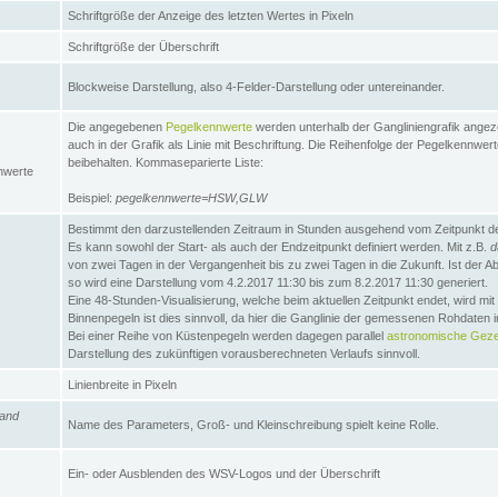
Schriftgröße der Anzeige des letzten Wertes in Pixeln
Schriftgröße der Überschrift
Blockweise Darstellung, also 4-Felder-Darstellung oder untereinander.
Die angegebenen
Pegelkennwerte
werden unterhalb der Gangliniengrafik angez
auch in der Grafik als Linie mit Beschriftung. Die Reihenfolge der Pegelkennwer
beibehalten. Kommaseparierte Liste:
nwerte
Beispiel:
pegelkennwerte=HSW,GLW
Bestimmt den darzustellenden Zeitraum in Stunden ausgehend vom Zeitpunkt des
Es kann sowohl der Start- als auch der Endzeitpunkt definiert werden. Mit z.B.
d
von zwei Tagen in der Vergangenheit bis zu zwei Tagen in die Zukunft. Ist der A
so wird eine Darstellung vom 4.2.2017 11:30 bis zum 8.2.2017 11:30 generiert.
Eine 48-Stunden-Visualisierung, welche beim aktuellen Zeitpunkt endet, wird mi
Binnenpegeln ist dies sinnvoll, da hier die Ganglinie der gemessenen Rohdaten i
Bei einer Reihe von Küstenpegeln werden dagegen parallel
astronomische Gezei
Darstellung des zukünftigen vorausberechneten Verlaufs sinnvoll.
Linienbreite in Pixeln
and
Name des Parameters, Groß- und Kleinschreibung spielt keine Rolle.
Ein- oder Ausblenden des WSV-Logos und der Überschrift