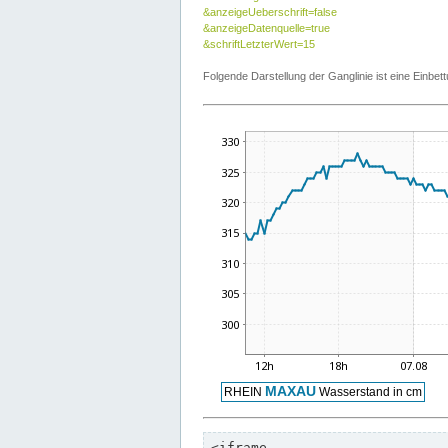
&anzeigeUeberschrift=false
&anzeigeDatenquelle=true
&schriftLetzterWert=15
Folgende Darstellung der Ganglinie ist eine Einb
<iframe
