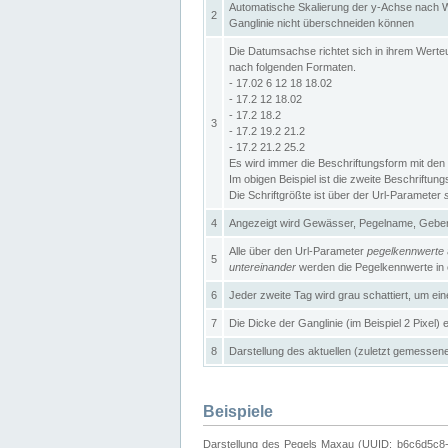
Automatische Skalierung der y-Achse nach W
2
Ganglinie nicht überschneiden können
Die Datumsachse richtet sich in ihrem Wer
nach folgenden Formaten.
- 17.02 6 12 18 18.02
- 17.2 12 18.02
- 17.2 18.2
3
- 17.2 19.2 21.2
- 17.2 21.2 25.2
Es wird immer die Beschriftungsform mit den 
Im obigen Beispiel ist die zweite Beschriftun
Die Schriftgrößte ist über der Url-Parameter
4
Angezeigt wird Gewässer, Pegelname, Geber 
Alle über den Url-Parameter
pegelkennwerte
5
untereinander
werden die Pegelkennwerte in ei
6
Jeder zweite Tag wird grau schattiert, um ei
7
Die Dicke der Ganglinie (im Beispiel 2 Pixel)
8
Darstellung des aktuellen (zuletzt gemessene
Beispiele
Darstellung des Pegels Maxau (UUID: b6c6d5c8