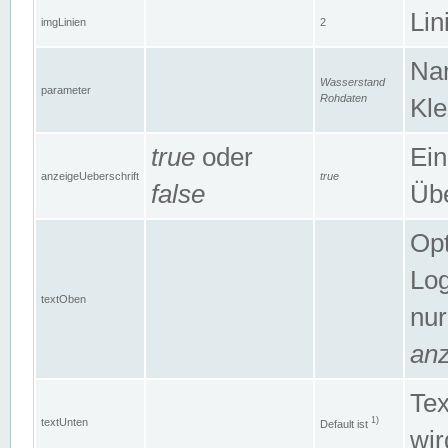
Lin
imgLinien
2
Na
Wasserstand
parameter
Rohdaten
Kle
true
oder
Ein
anzeigeUeberschrift
true
false
Übe
Opt
Log
textOben
nur
anz
Tex
1)
textUnten
Default ist
wir