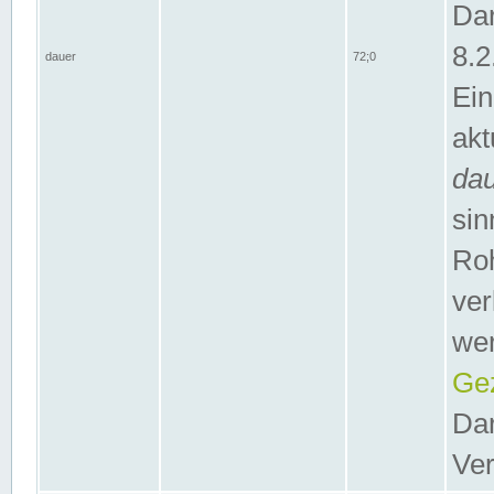
Dar
8.2
dauer
72;0
Ein
akt
da
sin
Roh
ver
wer
Gez
Dar
Ver