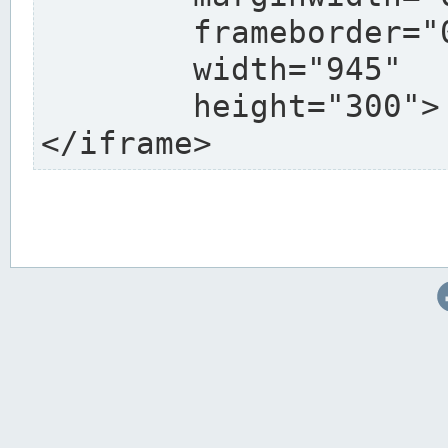
	frameborder="0"

	width="945"

	height="300">

</iframe>