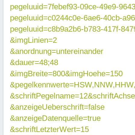
pegeluuid=7febef93-09ce-49e9-964
pegeluuid=c0244c0e-6ae6-40cb-a9
pegeluuid=c8b9a2b6-b783-417f-847
&imgLinien=2
&anordnung=untereinander
&dauer=48;48
&imgBreite=800&imgHoehe=150
&pegelkennwerte=HSW,NNW,HHW
&schriftPegelname=12&schriftAchs
&anzeigeUeberschrift=false
&anzeigeDatenquelle=true
&schriftLetzterWert=15