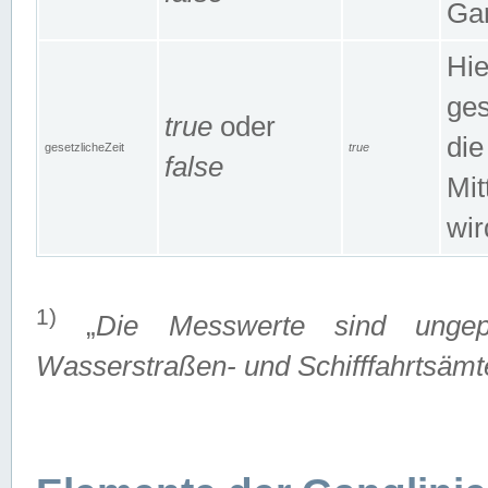
Gan
Hie
ges
true
oder
die
gesetzlicheZeit
true
false
Mit
wir
1)
„
Die Messwerte sind ungep
Wasserstraßen- und Schifffahrtsämte