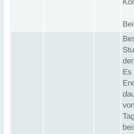
Kom
Bei
Bes
Stu
der
Es 
End
da
von
Tag
bei