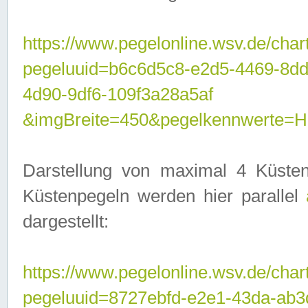
https://www.pegelonline.wsv.de/char
pegeluuid=b6c6d5c8-e2d5-4469-8d
4d90-9df6-109f3a28a5af
&imgBreite=450&pegelkennwerte
Darstellung von maximal 4 Küsten
Küstenpegeln werden hier parallel
dargestellt:
https://www.pegelonline.wsv.de/char
pegeluuid=8727ebfd-e2e1-43da-ab3