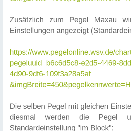
Zusätzlich zum Pegel Maxau wi
Einstellungen angezeigt (Standardein
https://www.pegelonline.wsv.de/char
pegeluuid=b6c6d5c8-e2d5-4469-8d
4d90-9df6-109f3a28a5af
&imgBreite=450&pegelkennwert
Die selben Pegel mit gleichen Einst
diesmal werden die Pegel unt
Standardeinstellung "im Block":