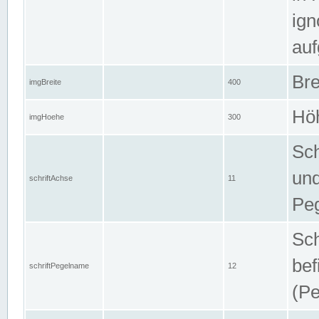
ign
auf
Bre
imgBreite
400
Höh
imgHoehe
300
Sch
und
schriftAchse
11
Pe
Sch
bef
schriftPegelname
12
(Pe