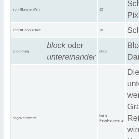
Sch
schriftLetzterWert
12
Pix
Sch
schriftUeberschrift
20
block
oder
Blo
anordnung
block
untereinander
Dar
Di
unt
wen
Gra
keine
Rei
pegelkennwerte
Pegelkennwerte
wir