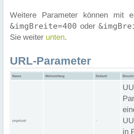
Weitere Parameter können mit e
&imgBreite=400
&imgBre
oder
Sie weiter
unten
.
URL-Parameter
Name
Wertumfang
Default
Beschr
UUI
Par
ein
UUI
pegeluuid
-
in 