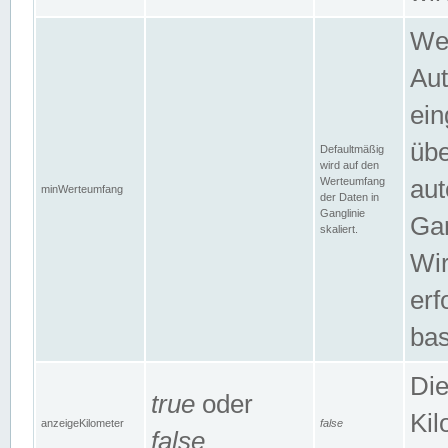
Wer
Aut
ein
übe
Defaultmäßig
wird auf den
Werteumfang
aut
minWerteumfang
der Daten in
Ganglinie
Gan
skaliert.
Wir
erf
bas
Die
true
oder
Kil
anzeigeKilometer
false
false