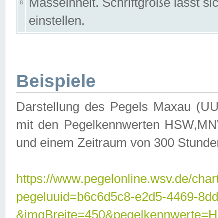
Masseinheit. Schriftgröße lässt s
8
einstellen.
Beispiele
Darstellung des Pegels Maxau (UU
mit den Pegelkennwerten HSW,MNW
und einem Zeitraum von 300 Stunde
https://www.pegelonline.wsv.de/char
pegeluuid=b6c6d5c8-e2d5-4469-8dd
&imgBreite=450&pegelkennwert