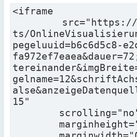
<iframe

	src="https://www.pegelonline.wsv.de/char
ts/OnlineVisualisieru
pegeluuid=b6c6d5c8-e2
fa972ef7eaea&dauer=72
tereinander&imgBreite
gelname=12&schriftAch
alse&anzeigeDatenquel
15"

	scrolling="no"

	marginheight="10"

	marginwidth="0"
