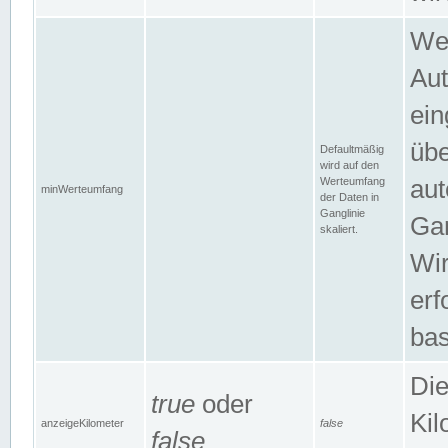
Wer
Aut
ein
übe
Defaultmäßig
wird auf den
Werteumfang
aut
minWerteumfang
der Daten in
Ganglinie
Gan
skaliert.
Wir
erf
bas
Die
true
oder
Kil
anzeigeKilometer
false
false