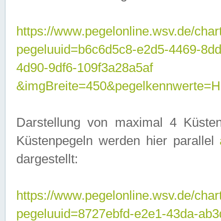
https://www.pegelonline.wsv.de/char
pegeluuid=b6c6d5c8-e2d5-4469-8d
4d90-9df6-109f3a28a5af
&imgBreite=450&pegelkennwerte
Darstellung von maximal 4 Küsten
Küstenpegeln werden hier parallel
dargestellt:
https://www.pegelonline.wsv.de/char
pegeluuid=8727ebfd-e2e1-43da-ab3