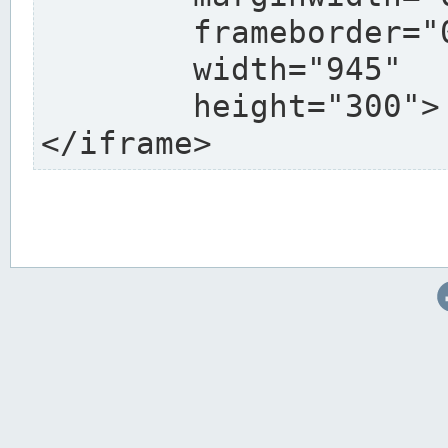
	frameborder="0"

	width="945"

	height="300">

</iframe>