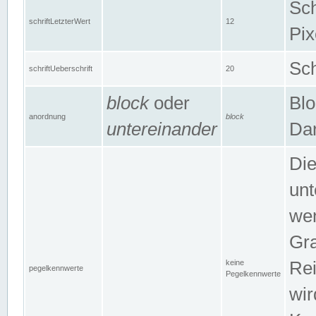
Sch
schriftLetzterWert
12
Pix
Sch
schriftUeberschrift
20
block
oder
Blo
anordnung
block
untereinander
Dar
Di
unt
wen
Gra
keine
Rei
pegelkennwerte
Pegelkennwerte
wir