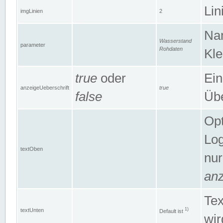
Lin
imgLinien
2
Na
Wasserstand
parameter
Rohdaten
Kle
true
oder
Ein
anzeigeUeberschrift
true
false
Übe
Opt
Log
textOben
nur
anz
Tex
1)
textUnten
Default ist
wir