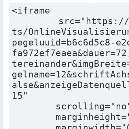
<iframe

	src="https://www.pegelonline.wsv.de/char
ts/OnlineVisualisieru
pegeluuid=b6c6d5c8-e2
fa972ef7eaea&dauer=72
tereinander&imgBreite
gelname=12&schriftAch
alse&anzeigeDatenquel
15"

	scrolling="no"

	marginheight="10"

	marginwidth="0"
