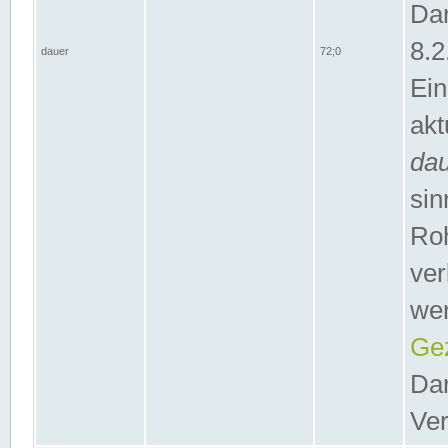
Dar
8.2
dauer
72;0
Ein
akt
da
sin
Roh
ver
wer
Gez
Dar
Ver