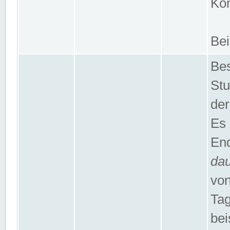
Kom
Bei
Bes
Stu
der
Es 
End
da
von
Tag
bei