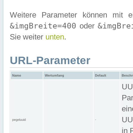
Weitere Parameter können mit e
&imgBreite=400
&imgBre
oder
Sie weiter
unten
.
URL-Parameter
Name
Wertumfang
Default
Beschr
UUI
Par
ein
UUI
pegeluuid
-
in 