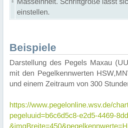
Masseinheit. Schriftgröße lässt s
8
einstellen.
Beispiele
Darstellung des Pegels Maxau (UU
mit den Pegelkennwerten HSW,MNW
und einem Zeitraum von 300 Stunde
https://www.pegelonline.wsv.de/char
pegeluuid=b6c6d5c8-e2d5-4469-8dd
&imgBreite=450&pegelkennwert