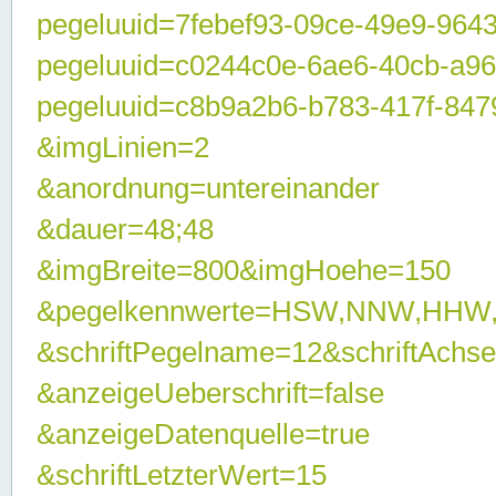
pegeluuid=7febef93-09ce-49e9-964
pegeluuid=c0244c0e-6ae6-40cb-a9
pegeluuid=c8b9a2b6-b783-417f-847
&imgLinien=2
&anordnung=untereinander
&dauer=48;48
&imgBreite=800&imgHoehe=150
&pegelkennwerte=HSW,NNW,HHW
&schriftPegelname=12&schriftAchs
&anzeigeUeberschrift=false
&anzeigeDatenquelle=true
&schriftLetzterWert=15