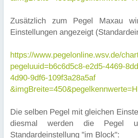
Zusätzlich zum Pegel Maxau wi
Einstellungen angezeigt (Standardein
https://www.pegelonline.wsv.de/char
pegeluuid=b6c6d5c8-e2d5-4469-8d
4d90-9df6-109f3a28a5af
&imgBreite=450&pegelkennwert
Die selben Pegel mit gleichen Einst
diesmal werden die Pegel unt
Standardeinstellung "im Block":