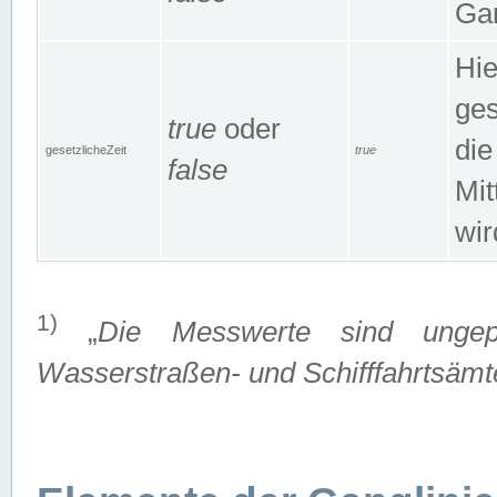
Gan
Hie
ges
true
oder
die
gesetzlicheZeit
true
false
Mit
wir
1)
„
Die Messwerte sind ungep
Wasserstraßen- und Schifffahrtsämte