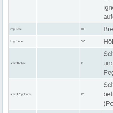
ign
auf
Bre
imgBreite
400
Höh
imgHoehe
300
Sch
und
schriftAchse
11
Pe
Sch
bef
schriftPegelname
12
(Pe