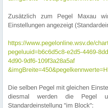
Zusätzlich zum Pegel Maxau wi
Einstellungen angezeigt (Standardein
https://www.pegelonline.wsv.de/char
pegeluuid=b6c6d5c8-e2d5-4469-8d
4d90-9df6-109f3a28a5af
&imgBreite=450&pegelkennwert
Die selben Pegel mit gleichen Einst
diesmal werden die Pegel unt
Standardeinstellung "im Block":