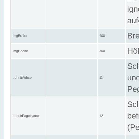
ign
auf
Bre
imgBreite
400
Höh
imgHoehe
300
Sch
und
schriftAchse
11
Pe
Sch
bef
schriftPegelname
12
(Pe