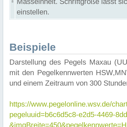
Masseinheit. Schriftgröße lässt s
8
einstellen.
Beispiele
Darstellung des Pegels Maxau (UU
mit den Pegelkennwerten HSW,MNW
und einem Zeitraum von 300 Stunde
https://www.pegelonline.wsv.de/char
pegeluuid=b6c6d5c8-e2d5-4469-8dd
&imgBreite=450&pegelkennwert