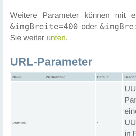
Weitere Parameter können mit e
&imgBreite=400
&imgBre
oder
Sie weiter
unten
.
URL-Parameter
Name
Wertumfang
Default
Beschr
UUI
Par
ein
UUI
pegeluuid
-
in 