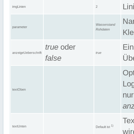
Lin
imgLinien
2
Na
Wasserstand
parameter
Rohdaten
Kle
true
oder
Ein
anzeigeUeberschrift
true
false
Übe
Opt
Log
textOben
nur
anz
Tex
1)
textUnten
Default ist
wir