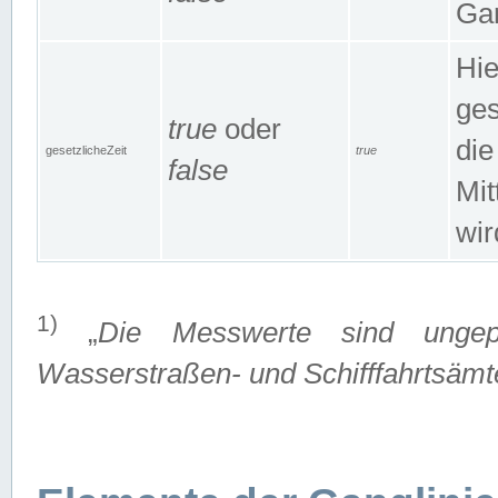
Gan
Hie
ges
true
oder
die
gesetzlicheZeit
true
false
Mit
wir
1)
„
Die Messwerte sind ungep
Wasserstraßen- und Schifffahrtsämte