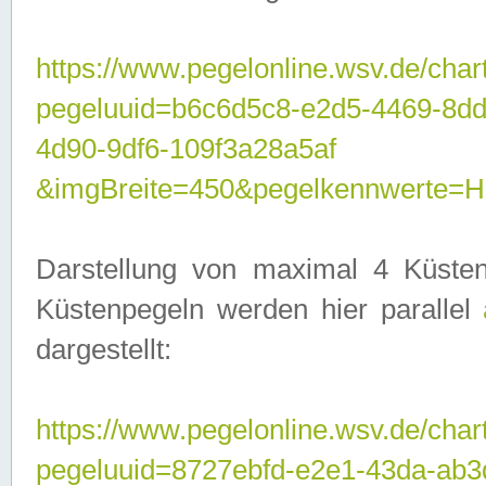
https://www.pegelonline.wsv.de/char
pegeluuid=b6c6d5c8-e2d5-4469-8d
4d90-9df6-109f3a28a5af
&imgBreite=450&pegelkennwerte
Darstellung von maximal 4 Küsten
Küstenpegeln werden hier parallel
dargestellt:
https://www.pegelonline.wsv.de/char
pegeluuid=8727ebfd-e2e1-43da-ab3