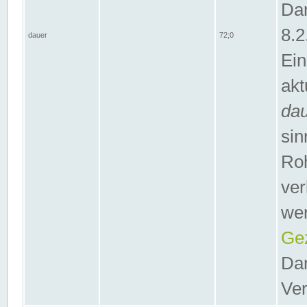
Dar
8.2
dauer
72;0
Ein
akt
da
sin
Roh
ver
wer
Gez
Dar
Ver