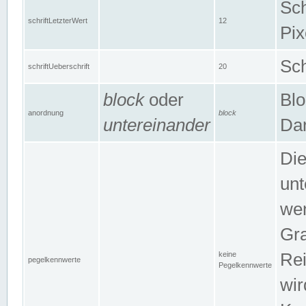
Sch
schriftLetzterWert
12
Pix
Sch
schriftUeberschrift
20
block
oder
Blo
anordnung
block
untereinander
Dar
Di
unt
wen
Gra
keine
Rei
pegelkennwerte
Pegelkennwerte
wir