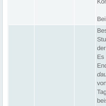
Kom
Bei
Bes
Stu
der
Es 
End
da
von
Tag
bei