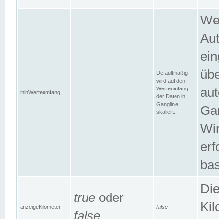
Wer
Aut
ein
übe
Defaultmäßig
wird auf den
Werteumfang
aut
minWerteumfang
der Daten in
Ganglinie
Gan
skaliert.
Wir
erf
bas
Die
true
oder
Kil
anzeigeKilometer
false
false