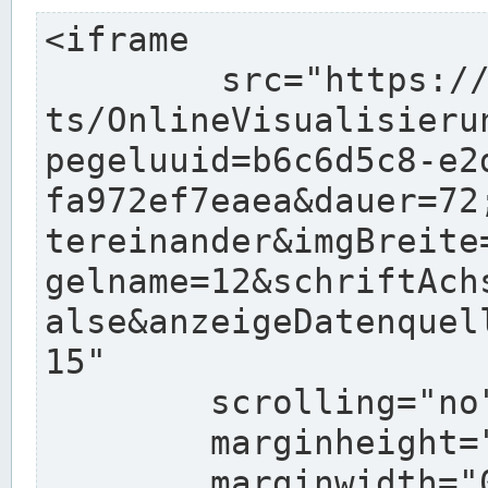
<iframe

	src="https://www.pegelonline.wsv.de/char
ts/OnlineVisualisieru
pegeluuid=b6c6d5c8-e2
fa972ef7eaea&dauer=72
tereinander&imgBreite
gelname=12&schriftAch
alse&anzeigeDatenquel
15"

	scrolling="no"

	marginheight="10"

	marginwidth="0"
