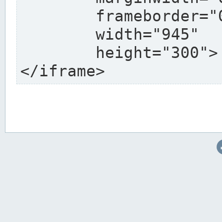
	frameborder="0"

	width="945"

	height="300">

</iframe>