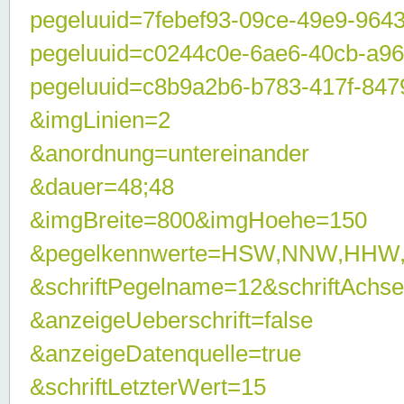
pegeluuid=7febef93-09ce-49e9-964
pegeluuid=c0244c0e-6ae6-40cb-a9
pegeluuid=c8b9a2b6-b783-417f-847
&imgLinien=2
&anordnung=untereinander
&dauer=48;48
&imgBreite=800&imgHoehe=150
&pegelkennwerte=HSW,NNW,HHW
&schriftPegelname=12&schriftAchs
&anzeigeUeberschrift=false
&anzeigeDatenquelle=true
&schriftLetzterWert=15