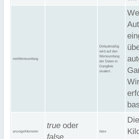
Wer
Aut
ein
übe
Defaultmäßig
wird auf den
Werteumfang
aut
minWerteumfang
der Daten in
Ganglinie
Gan
skaliert.
Wir
erf
bas
Die
true
oder
Kil
anzeigeKilometer
false
false