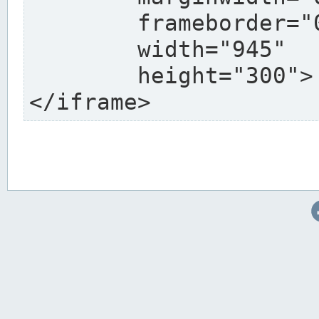
	frameborder="0"

	width="945"

	height="300">

</iframe>