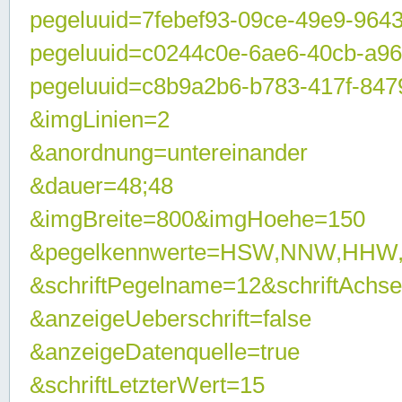
pegeluuid=7febef93-09ce-49e9-964
pegeluuid=c0244c0e-6ae6-40cb-a9
pegeluuid=c8b9a2b6-b783-417f-847
&imgLinien=2
&anordnung=untereinander
&dauer=48;48
&imgBreite=800&imgHoehe=150
&pegelkennwerte=HSW,NNW,HHW
&schriftPegelname=12&schriftAchs
&anzeigeUeberschrift=false
&anzeigeDatenquelle=true
&schriftLetzterWert=15