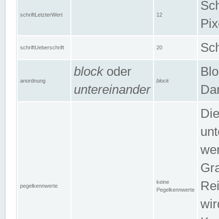
Sch
schriftLetzterWert
12
Pix
Sch
schriftUeberschrift
20
block
oder
Blo
anordnung
block
untereinander
Dar
Di
unt
wen
Gra
keine
Rei
pegelkennwerte
Pegelkennwerte
wir