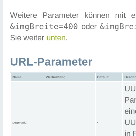
Weitere Parameter können mit e
&imgBreite=400
&imgBre
oder
Sie weiter
unten
.
URL-Parameter
Name
Wertumfang
Default
Beschr
UUI
Par
ein
UUI
pegeluuid
-
in 