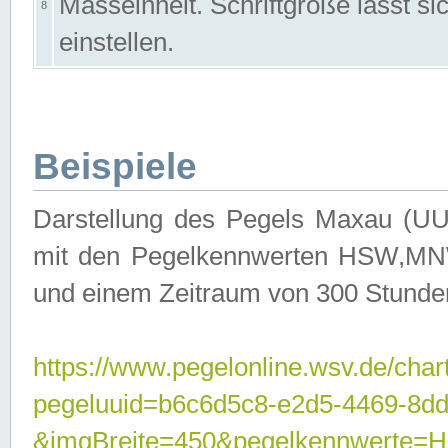
Masseinheit. Schriftgröße lässt s
8
einstellen.
Beispiele
Darstellung des Pegels Maxau (UU
mit den Pegelkennwerten HSW,MNW
und einem Zeitraum von 300 Stunde
https://www.pegelonline.wsv.de/char
pegeluuid=b6c6d5c8-e2d5-4469-8dd
&imgBreite=450&pegelkennwert