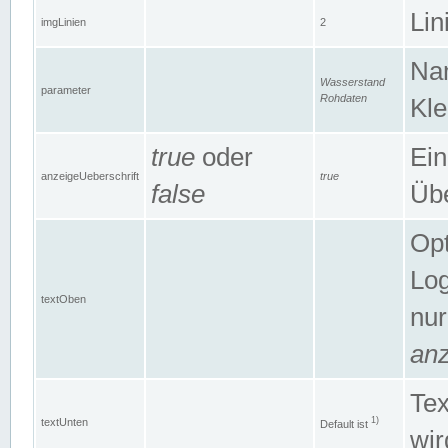
Lin
imgLinien
2
Na
Wasserstand
parameter
Rohdaten
Kle
true
oder
Ein
anzeigeUeberschrift
true
false
Übe
Opt
Log
textOben
nur
anz
Tex
1)
textUnten
Default ist
wir