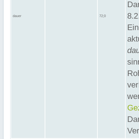
Dar
8.2
dauer
72;0
Ein
akt
da
sin
Roh
ver
wer
Gez
Dar
Ver