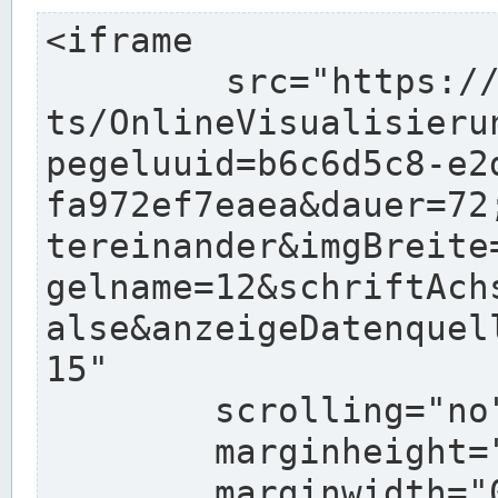
<iframe

	src="https://www.pegelonline.wsv.de/char
ts/OnlineVisualisieru
pegeluuid=b6c6d5c8-e2
fa972ef7eaea&dauer=72
tereinander&imgBreite
gelname=12&schriftAch
alse&anzeigeDatenquel
15"

	scrolling="no"

	marginheight="10"

	marginwidth="0"
