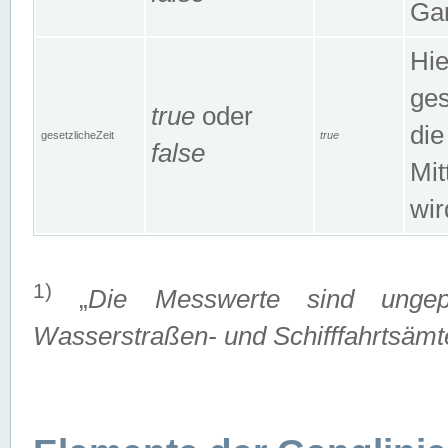
Gan
Hie
ges
true
oder
die
gesetzlicheZeit
true
false
Mit
wir
1)
„
Die Messwerte sind ungep
Wasserstraßen- und Schifffahrtsämte