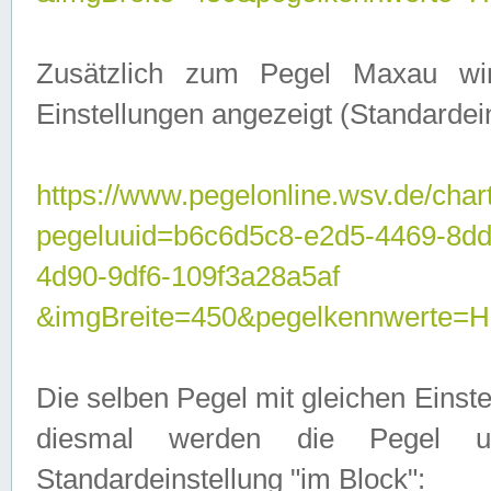
Zusätzlich zum Pegel Maxau wi
Einstellungen angezeigt (Standardein
https://www.pegelonline.wsv.de/char
pegeluuid=b6c6d5c8-e2d5-4469-8d
4d90-9df6-109f3a28a5af
&imgBreite=450&pegelkennwert
Die selben Pegel mit gleichen Einst
diesmal werden die Pegel unt
Standardeinstellung "im Block":