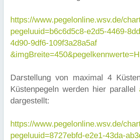
https://www.pegelonline.wsv.de/char
pegeluuid=b6c6d5c8-e2d5-4469-8d
4d90-9df6-109f3a28a5af
&imgBreite=450&pegelkennwerte
Darstellung von maximal 4 Küsten
Küstenpegeln werden hier parallel
dargestellt:
https://www.pegelonline.wsv.de/char
pegeluuid=8727ebfd-e2e1-43da-ab3