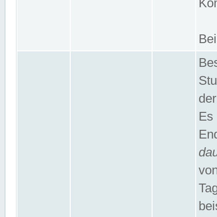
Kom
Bei
Bes
Stu
der
Es 
End
da
von
Tag
bei