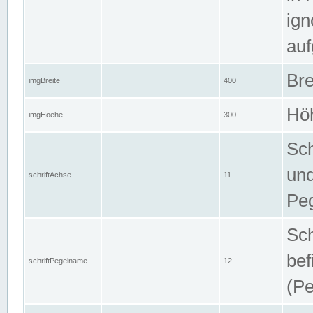
ign
auf
Bre
imgBreite
400
Höh
imgHoehe
300
Sch
und
schriftAchse
11
Pe
Sch
bef
schriftPegelname
12
(Pe