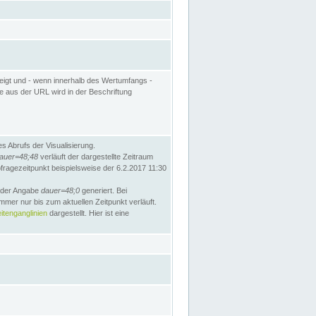
eigt und - wenn innerhalb des Wertumfangs -
te aus der URL wird in der Beschriftung
 Abrufs der Visualisierung.
auer=48;48
verläuft der dargestellte Zeitraum
bfragezeitpunkt beispielsweise der 6.2.2017 11:30
t der Angabe
dauer=48;0
generiert. Bei
mmer nur bis zum aktuellen Zeitpunkt verläuft.
tenganglinien
dargestellt. Hier ist eine