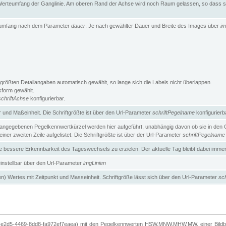
erteumfang der Ganglinie. Am oberen Rand der Achse wird noch Raum gelassen, so dass sic
teumfang nach dem Parameter
dauer
. Je nach gewählter Dauer und Breite des Images über
im
größten Detailangaben automatisch gewählt, so lange sich die Labels nicht überlappen.
gsform gewählt.
schriftAchse
konfigurierbar.
und Maßeinheit. Die Schriftgrößte ist über den Url-Parameter
schriftPegelname
konfigurierb
angegebenen Pegelkennwertkürzel werden hier aufgeführt, unabhängig davon ob sie in den Ga
ner zweiten Zeile aufgelistet. Die Schriftgrößte ist über der Url-Parameter
schriftPegelname
ne bessere Erkennbarkeit des Tageswechsels zu erzielen. Der aktuelle Tag bleibt dabei imme
 einstellbar über den Url-Parameter
imgLinien
n) Wertes mit Zeitpunkt und Masseinheit. Schriftgröße lässt sich über den Url-Parameter
sch
-e2d5-4469-8dd8-fa972ef7eaea) mit den Pegelkennwerten HSW,MNW,MHW,MW, einer Bildbre