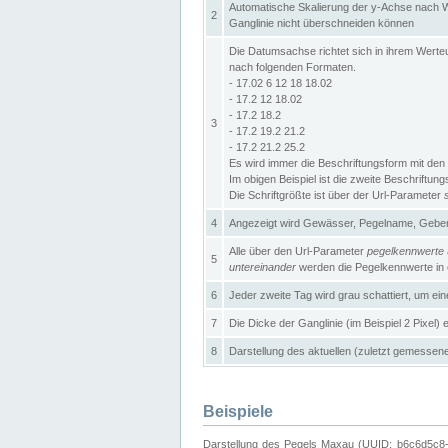
Automatische Skalierung der y-Achse nach W
2
Ganglinie nicht überschneiden können
Die Datumsachse richtet sich in ihrem Wer
nach folgenden Formaten.
- 17.02 6 12 18 18.02
- 17.2 12 18.02
- 17.2 18.2
3
- 17.2 19.2 21.2
- 17.2 21.2 25.2
Es wird immer die Beschriftungsform mit den 
Im obigen Beispiel ist die zweite Beschriftun
Die Schriftgrößte ist über der Url-Parameter
4
Angezeigt wird Gewässer, Pegelname, Geber 
Alle über den Url-Parameter
pegelkennwerte
5
untereinander
werden die Pegelkennwerte in ei
6
Jeder zweite Tag wird grau schattiert, um ei
7
Die Dicke der Ganglinie (im Beispiel 2 Pixel)
8
Darstellung des aktuellen (zuletzt gemessene
Beispiele
Darstellung des Pegels Maxau (UUID: b6c6d5c8