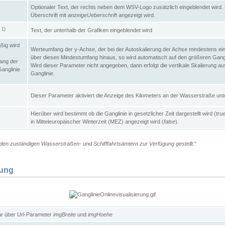
Optionaler Text, der rechts neben dem WSV-Logo zusätzlich eingeblendet wird. 
Überschrift mit
anzeigeUeberschrift
angezeigt wird.
1)
Text, der unterhalb der Grafiken eingeblendet wird
t
ßig wird
Werteumfang der y-Achse, der bei der Autoskalierung der Achse mindestens ein
über diesen Mindestumfang hinaus, so wird automatisch auf den größeren Gangl
ang der
Wird dieser Parameter nicht angegeben, dann erfolgt die vertikale Skalierung au
Ganglinie
Ganglinie.
Dieser Parameter aktiviert die Anzeige des Kilometers an der Wasserstraße unte
Hierüber wird bestimmt ob die Ganglinie in gesetzlicher Zeit dargestellt wird (
tru
in Mitteleuropäischer Winterzeit (MEZ) angezeigt wird (
false
).
en zuständigen Wasserstraßen- und Schifffahrtsämtern zur Verfügung gestellt.
“
lung
ar über Url-Parameter
imgBreite
und
imgHoehe