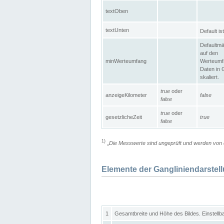
textOben
textUnten
Default is
Defaultmä
auf den
minWerteumfang
Werteumf
Daten in 
skaliert.
true
oder
anzeigeKilometer
false
false
true
oder
gesetzlicheZeit
true
false
1)
„
Die Messwerte sind ungeprüft und werden von d
Elemente der Gangliniendarstel
1
Gesamtbreite und Höhe des Bildes. Einstellb