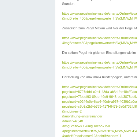
Stunden:
https://www.pegelonline.wsv.de/charts/OnlineVis
&imgBreite=450&pegelkennwerte=HSW,MNW,MH
Zusätzlich zum Pegel Maxau wird hier der Pegel Ma
https://www.pegelonline.wsv.de/charts/OnlineVi
&imgBreite=450&pegelkennwerte=HSW,MNW,MH
Die selben Pegel mit gleichen Einstellungen wie im
https://www.pegelonline.wsv.de/charts/OnlineVi
&imgBreite=450&pegelkennwerte=HSW,MNW,MHW
Darstellung von maximal 4 Küstenpegeln, untereina
https://www.pegelonline.wsv.de/charts/OnlineVisua
pegeluuid=8727ebfd-e2e1-43da-ab3d-fee48cff9ac
pegeluuid=7febef93-09ce-49e9-9643-ecb3076ce9
pegeluuid=c0244c0e-6ae6-40cb-a967-4039b2a0c
pegeluuid=c8b9a2b6-b783-417f-8479-3a0d732fb9
&imgLinien=2
&anordnung=untereinander
&dauer=48;48
&imgBreite=800&imgHoehe=150
&pegelkennwerte=HSW,NNW,HHW,MNW,MW,GLW,
&schriftPegelname=12&schriftAchse=11