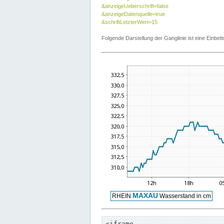
&anzeigeUeberschrift=false
&anzeigeDatenquelle=true
&schriftLetzterWert=15
Folgende Darstellung der Ganglinie ist eine Einb
<iframe
