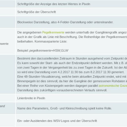
Schriftgröße der Anzeige des letzten Wertes in Pixeln
Schriftgröße der Überschrift
Blockweise Darstellung, also 4-Felder-Darstellung oder untereinander.
Die angegebenen
Pegelkennwerte
werden unterhalb der Gangliniengrafik angez
auch in der Grafik als Linie mit Beschriftung. Die Reihenfolge der Pegelkennwer
beibehalten. Kommaseparierte Liste:
nwerte
Beispiel:
pegelkennwerte=HSW,GLW
Bestimmt den darzustellenden Zeitraum in Stunden ausgehend vom Zeitpunkt des
Es kann sowohl der Start- als auch der Endzeitpunkt definiert werden. Mit z.B.
d
von zwei Tagen in der Vergangenheit bis zu zwei Tagen in die Zukunft. Ist der A
so wird eine Darstellung vom 4.2.2017 11:30 bis zum 8.2.2017 11:30 generiert.
Eine 48-Stunden-Visualisierung, welche beim aktuellen Zeitpunkt endet, wird mi
Binnenpegeln ist dies sinnvoll, da hier die Ganglinie der gemessenen Rohdaten i
Bei einer Reihe von Küstenpegeln werden dagegen parallel
astronomische Gezei
Darstellung des zukünftigen vorausberechneten Verlaufs sinnvoll.
Linienbreite in Pixeln
and
Name des Parameters, Groß- und Kleinschreibung spielt keine Rolle.
Ein- oder Ausblenden des WSV-Logos und der Überschrift