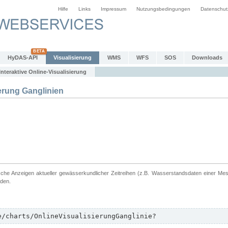
Hilfe
Links
Impressum
Nutzungsbedingungen
Datenschut
HyDAS-API
Visualisierung
WMS
WFS
SOS
Downloads
Interaktive Online-Visualisierung
erung Ganglinien
ische Anzeigen aktueller gewässerkundlicher Zeitreihen (z.B. Wasserstandsdaten einer Me
rden.
e/charts/OnlineVisualisierungGanglinie?