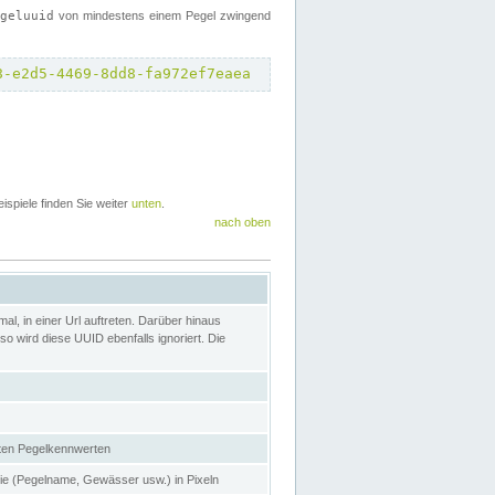
egeluuid
von mindestens einem Pegel zwingend
8-e2d5-4469-8dd8-fa972ef7eaea
eispiele finden Sie weiter
unten
.
nach oben
l, in einer Url auftreten. Darüber hinaus
o wird diese UUID ebenfalls ignoriert. Die
gten Pegelkennwerten
nie (Pegelname, Gewässer usw.) in Pixeln