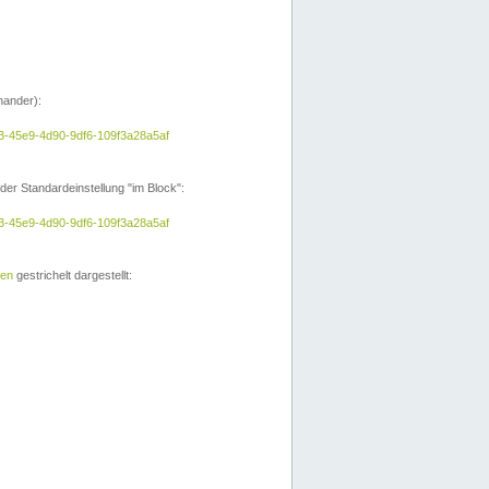
nander):
a3-45e9-4d90-9df6-109f3a28a5af
der Standardeinstellung "im Block":
a3-45e9-4d90-9df6-109f3a28a5af
ien
gestrichelt dargestellt: