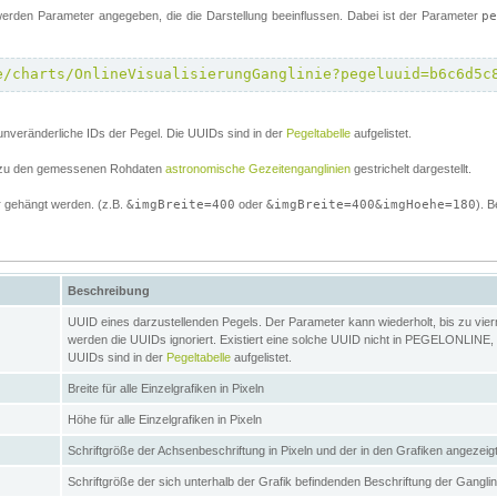
erden Parameter angegeben, die die Darstellung beeinflussen. Dabei ist der Parameter
p
e/charts/OnlineVisualisierungGanglinie?pegeluuid=b6c6d5c
unveränderliche IDs der Pegel. Die UUIDs sind in der
Pegeltabelle
aufgelistet.
el zu den gemessenen Rohdaten
astronomische Gezeitenganglinien
gestrichelt dargestellt.
 gehängt werden. (z.B.
&imgBreite=400
oder
&imgBreite=400&imgHoehe=180
). B
Beschreibung
UUID eines darzustellenden Pegels. Der Parameter kann wiederholt, bis zu vierma
werden die UUIDs ignoriert. Existiert eine solche UUID nicht in PEGELONLINE, s
UUIDs sind in der
Pegeltabelle
aufgelistet.
Breite für alle Einzelgrafiken in Pixeln
Höhe für alle Einzelgrafiken in Pixeln
Schriftgröße der Achsenbeschriftung in Pixeln und der in den Grafiken angezei
Schriftgröße der sich unterhalb der Grafik befindenden Beschriftung der Gangli