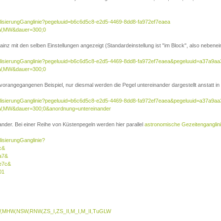
ualisierungGanglinie?pegeluuid=b6c6d5c8-e2d5-4469-8dd8-fa972ef7eaea
W,MW&dauer=300;0
inz mit den selben Einstellungen angezeigt (Standardeinstellung ist "im Block", also nebenei
sualisierungGanglinie?pegeluuid=b6c6d5c8-e2d5-4469-8dd8-fa972ef7eaea&pegeluuid=a37a9a
W,MW&dauer=300;0
 vorangegangenen Beispiel, nur diesmal werden die Pegel untereinander dargestellt anstatt in 
sualisierungGanglinie?pegeluuid=b6c6d5c8-e2d5-4469-8dd8-fa972ef7eaea&pegeluuid=a37a9a
,MW&dauer=300;0&anordnung=untereinander
nder. Bei einer Reihe von Küstenpegeln werden hier parallel
astronomische Gezeitenganglin
lisierungGanglinie?
c&
a7&
e7c&
01
MHW,NSW,RNW,ZS_I,ZS_II,M_I,M_II,TuGLW