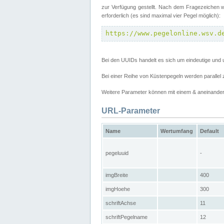
zur Verfügung gestellt. Nach dem Fragezeichen w
erforderlich (es sind maximal vier Pegel möglich):
https://www.pegelonline.wsv.d
Bei den UUIDs handelt es sich um eindeutige und 
Bei einer Reihe von Küstenpegeln werden parall
Weitere Parameter können mit einem & aneinander
URL-Parameter
Name
Wertumfang
Default
pegeluuid
-
imgBreite
400
imgHoehe
300
schriftAchse
11
schriftPegelname
12