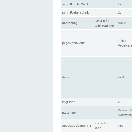
schriftLetzterWert
12
schriftUeberschrift
20
block
oder
anordnung
block
untereinander
keine
pegelkennwerte
Pegelken
dauer
72;0
imgLinien
2
Wasserst
parameter
Rohdaten
true
oder
anzeigeUeberschrift
true
false