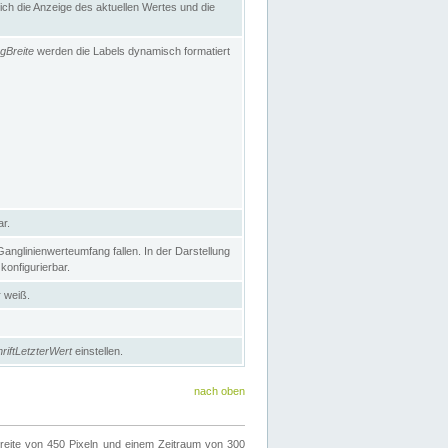
h die Anzeige des aktuellen Wertes und die
gBreite
werden die Labels dynamisch formatiert
ar.
nglinienwerteumfang fallen. In der Darstellung
konfigurierbar.
r weiß.
riftLetzterWert
einstellen.
nach oben
ite von 450 Pixeln und einem Zeitraum von 300