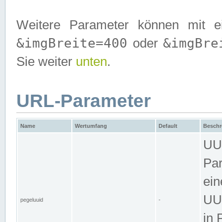
Weitere Parameter können mit e
&imgBreite=400
&imgBre
oder
Sie weiter
unten
.
URL-Parameter
Name
Wertumfang
Default
Beschr
UUI
Par
ein
UUI
pegeluuid
-
in 