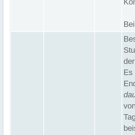
Kom
Bei
Bes
Stu
der
Es 
End
da
von
Tag
bei