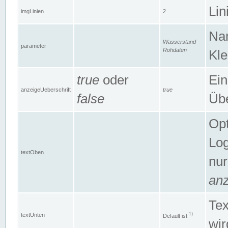
Lin
imgLinien
2
Na
Wasserstand
parameter
Rohdaten
Kle
true
oder
Ein
anzeigeUeberschrift
true
false
Übe
Opt
Log
textOben
nur
anz
Tex
1)
textUnten
Default ist
wir