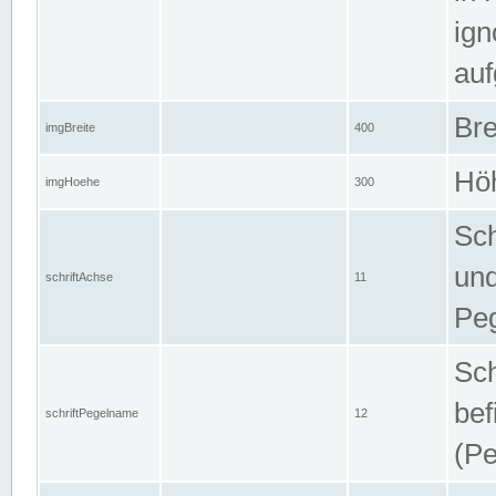
ign
auf
Bre
imgBreite
400
Höh
imgHoehe
300
Sch
und
schriftAchse
11
Pe
Sch
bef
schriftPegelname
12
(Pe