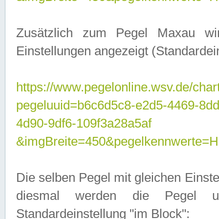
Zusätzlich zum Pegel Maxau wi
Einstellungen angezeigt (Standardein
https://www.pegelonline.wsv.de/char
pegeluuid=b6c6d5c8-e2d5-4469-8d
4d90-9df6-109f3a28a5af
&imgBreite=450&pegelkennwert
Die selben Pegel mit gleichen Einst
diesmal werden die Pegel unt
Standardeinstellung "im Block":