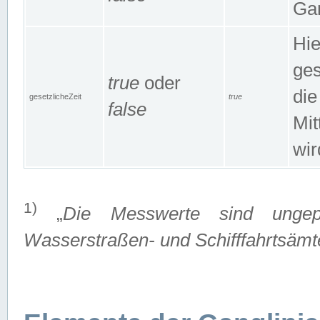
Gan
Hie
ges
true
oder
die
gesetzlicheZeit
true
false
Mit
wir
1)
„
Die Messwerte sind ungep
Wasserstraßen- und Schifffahrtsämte