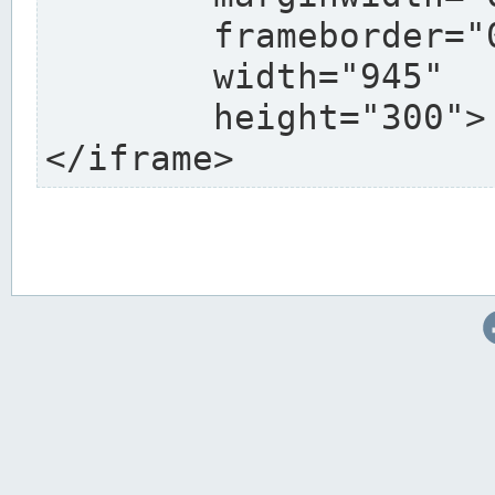
	frameborder="0"

	width="945"

	height="300">

</iframe>