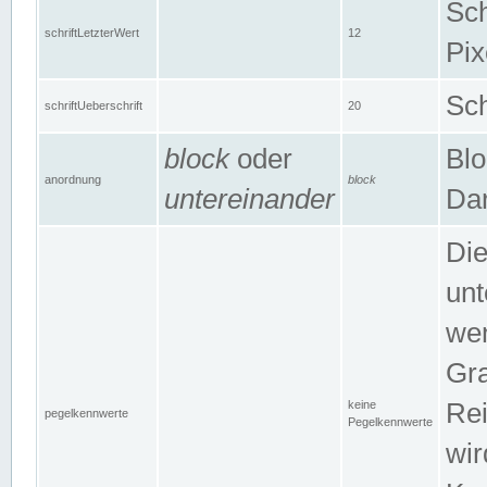
Sch
schriftLetzterWert
12
Pix
Sch
schriftUeberschrift
20
block
oder
Blo
anordnung
block
untereinander
Dar
Di
unt
wen
Gra
keine
Rei
pegelkennwerte
Pegelkennwerte
wir