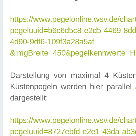
https://www.pegelonline.wsv.de/char
pegeluuid=b6c6d5c8-e2d5-4469-8d
4d90-9df6-109f3a28a5af
&imgBreite=450&pegelkennwerte
Darstellung von maximal 4 Küsten
Küstenpegeln werden hier parallel
dargestellt:
https://www.pegelonline.wsv.de/char
pegeluuid=8727ebfd-e2e1-43da-ab3