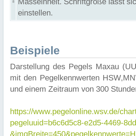
Masseinheit. Schriftgröße lässt s
8
einstellen.
Beispiele
Darstellung des Pegels Maxau (UU
mit den Pegelkennwerten HSW,MNW
und einem Zeitraum von 300 Stunde
https://www.pegelonline.wsv.de/char
pegeluuid=b6c6d5c8-e2d5-4469-8dd
&imgBreite=450&pegelkennwert