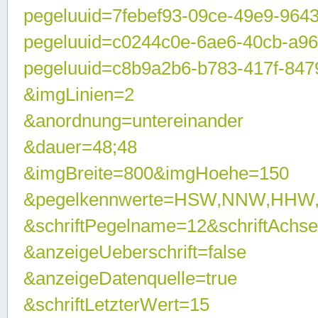
pegeluuid=7febef93-09ce-49e9-964
pegeluuid=c0244c0e-6ae6-40cb-a9
pegeluuid=c8b9a2b6-b783-417f-847
&imgLinien=2
&anordnung=untereinander
&dauer=48;48
&imgBreite=800&imgHoehe=150
&pegelkennwerte=HSW,NNW,HHW
&schriftPegelname=12&schriftAchs
&anzeigeUeberschrift=false
&anzeigeDatenquelle=true
&schriftLetzterWert=15