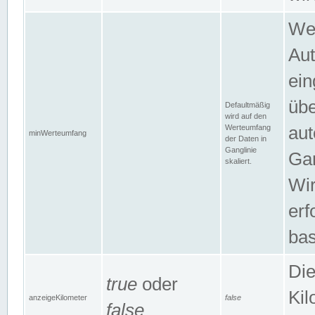
Wer
Aut
ein
übe
Defaultmäßig
wird auf den
Werteumfang
aut
minWerteumfang
der Daten in
Ganglinie
Gan
skaliert.
Wir
erf
bas
Die
true
oder
Kil
anzeigeKilometer
false
false