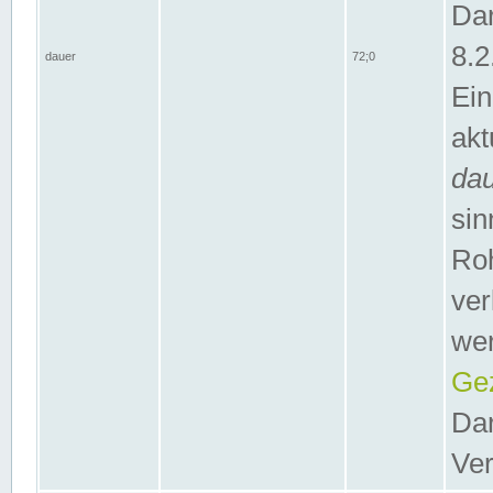
Dar
8.2
dauer
72;0
Ein
akt
da
sin
Roh
ver
wer
Gez
Dar
Ver