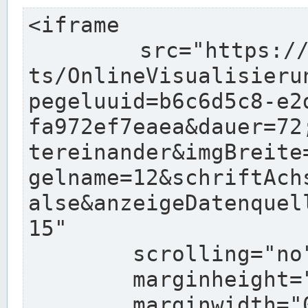
<iframe

	src="https://www.pegelonline.wsv.de/char
ts/OnlineVisualisieru
pegeluuid=b6c6d5c8-e2
fa972ef7eaea&dauer=72
tereinander&imgBreite
gelname=12&schriftAch
alse&anzeigeDatenquel
15"

	scrolling="no"

	marginheight="10"

	marginwidth="0"
