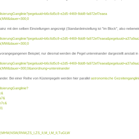
ualisierungGanglinie?pegeluuid=b6c6d5c8-e2d5-4469-8dd8-fa972ef7eaea
W,MW&dauer=300;0
inz mit den selben Einstellungen angezeigt (Standardeinstellung ist "im Block", also nebenei
sualisierungGanglinie?pegeluuid=b6c6d5c8-e2d5-4469-8dd8-fa972ef7eaea&pegeluuid=a37a9a
W,MW&dauer=300;0
 vorangegangenen Beispiel, nur diesmal werden die Pegel untereinander dargestellt anstatt in 
sualisierungGanglinie?pegeluuid=b6c6d5c8-e2d5-4469-8dd8-fa972ef7eaea&pegeluuid=a37a9a
,MW&dauer=300;0&anordnung=untereinander
nder. Bei einer Reihe von Küstenpegeln werden hier parallel
astronomische Gezeitenganglin
lisierungGanglinie?
c&
a7&
e7c&
01
MHW,NSW,RNW,ZS_I,ZS_II,M_I,M_II,TuGLW