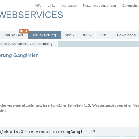
Hilfe
Links
Impressum
Nutzungsbedingungen
Datenschut
HyDAS-API
Visualisierung
WMS
WFS
SOS
Downloads
Interaktive Online-Visualisierung
erung Ganglinien
ische Anzeigen aktueller gewässerkundlicher Zeitreihen (z.B. Wasserstandsdaten einer Me
rden.
e/charts/OnlineVisualisierungGanglinie?