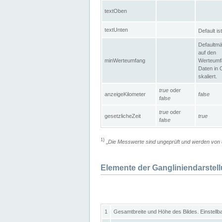
textOben
textUnten
Default is
Defaultmä
auf den
minWerteumfang
Werteumf
Daten in 
skaliert.
true
oder
anzeigeKilometer
false
false
true
oder
gesetzlicheZeit
true
false
1)
„
Die Messwerte sind ungeprüft und werden von d
Elemente der Gangliniendarstel
1
Gesamtbreite und Höhe des Bildes. Einstellb