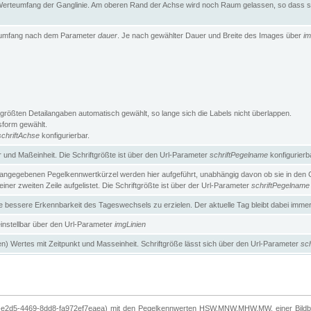
erteumfang der Ganglinie. Am oberen Rand der Achse wird noch Raum gelassen, so dass sic
teumfang nach dem Parameter
dauer
. Je nach gewählter Dauer und Breite des Images über
im
größten Detailangaben automatisch gewählt, so lange sich die Labels nicht überlappen.
gsform gewählt.
schriftAchse
konfigurierbar.
und Maßeinheit. Die Schriftgrößte ist über den Url-Parameter
schriftPegelname
konfigurierb
angegebenen Pegelkennwertkürzel werden hier aufgeführt, unabhängig davon ob sie in den Ga
ner zweiten Zeile aufgelistet. Die Schriftgrößte ist über der Url-Parameter
schriftPegelname
ne bessere Erkennbarkeit des Tageswechsels zu erzielen. Der aktuelle Tag bleibt dabei imme
 einstellbar über den Url-Parameter
imgLinien
n) Wertes mit Zeitpunkt und Masseinheit. Schriftgröße lässt sich über den Url-Parameter
sch
-e2d5-4469-8dd8-fa972ef7eaea) mit den Pegelkennwerten HSW,MNW,MHW,MW, einer Bildbre