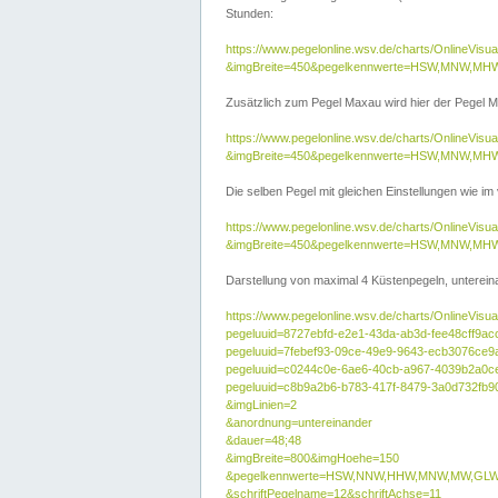
Stunden:
https://www.pegelonline.wsv.de/charts/OnlineVis
&imgBreite=450&pegelkennwerte=HSW,MNW,MH
Zusätzlich zum Pegel Maxau wird hier der Pegel Ma
https://www.pegelonline.wsv.de/charts/OnlineVi
&imgBreite=450&pegelkennwerte=HSW,MNW,MH
Die selben Pegel mit gleichen Einstellungen wie im
https://www.pegelonline.wsv.de/charts/OnlineVi
&imgBreite=450&pegelkennwerte=HSW,MNW,MHW
Darstellung von maximal 4 Küstenpegeln, untereina
https://www.pegelonline.wsv.de/charts/OnlineVisua
pegeluuid=8727ebfd-e2e1-43da-ab3d-fee48cff9ac
pegeluuid=7febef93-09ce-49e9-9643-ecb3076ce9
pegeluuid=c0244c0e-6ae6-40cb-a967-4039b2a0c
pegeluuid=c8b9a2b6-b783-417f-8479-3a0d732fb9
&imgLinien=2
&anordnung=untereinander
&dauer=48;48
&imgBreite=800&imgHoehe=150
&pegelkennwerte=HSW,NNW,HHW,MNW,MW,GLW,
&schriftPegelname=12&schriftAchse=11