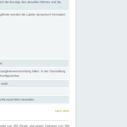
h die Anzeige des aktuellen Wertes und die
gBreite
werden die Labels dynamisch formatiert
ar.
nglinienwerteumfang fallen. In der Darstellung
konfigurierbar.
r weiß.
riftLetzterWert
einstellen.
nach oben
ite von 450 Pixeln und einem Zeitraum von 300