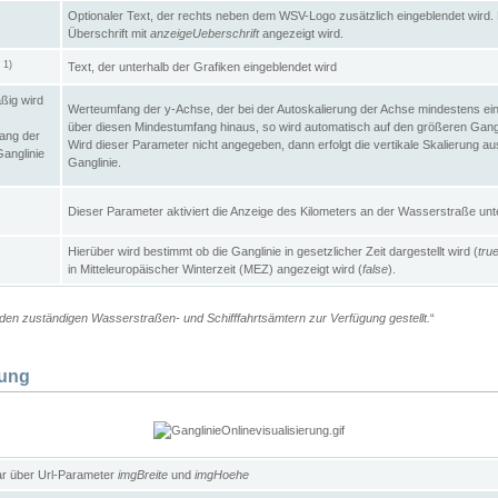
Optionaler Text, der rechts neben dem WSV-Logo zusätzlich eingeblendet wird. 
Überschrift mit
anzeigeUeberschrift
angezeigt wird.
1)
Text, der unterhalb der Grafiken eingeblendet wird
t
ßig wird
Werteumfang der y-Achse, der bei der Autoskalierung der Achse mindestens ein
über diesen Mindestumfang hinaus, so wird automatisch auf den größeren Gangl
ang der
Wird dieser Parameter nicht angegeben, dann erfolgt die vertikale Skalierung au
Ganglinie
Ganglinie.
Dieser Parameter aktiviert die Anzeige des Kilometers an der Wasserstraße unte
Hierüber wird bestimmt ob die Ganglinie in gesetzlicher Zeit dargestellt wird (
tru
in Mitteleuropäischer Winterzeit (MEZ) angezeigt wird (
false
).
en zuständigen Wasserstraßen- und Schifffahrtsämtern zur Verfügung gestellt.
“
lung
ar über Url-Parameter
imgBreite
und
imgHoehe