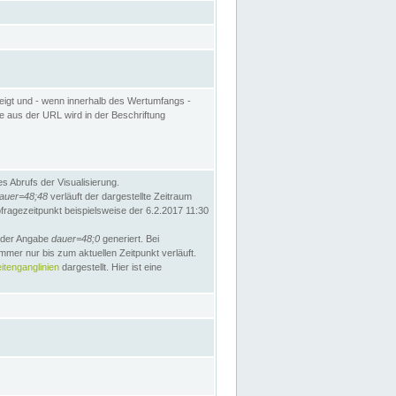
eigt und - wenn innerhalb des Wertumfangs -
te aus der URL wird in der Beschriftung
 Abrufs der Visualisierung.
auer=48;48
verläuft der dargestellte Zeitraum
bfragezeitpunkt beispielsweise der 6.2.2017 11:30
t der Angabe
dauer=48;0
generiert. Bei
mmer nur bis zum aktuellen Zeitpunkt verläuft.
tenganglinien
dargestellt. Hier ist eine