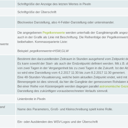
Schriftgröße der Anzeige des letzten Wertes in Pixeln
Schriftgröße der Überschrift
Blockweise Darstellung, also 4-Felder-Darstellung oder untereinander.
Die angegebenen
Pegelkennwerte
werden unterhalb der Gangliniengrafik angez
auch in der Grafik als Linie mit Beschriftung. Die Reihenfolge der Pegelkennwer
beibehalten. Kommaseparierte Liste:
nwerte
Beispiel:
pegelkennwerte=HSW,GLW
Bestimmt den darzustellenden Zeitraum in Stunden ausgehend vom Zeitpunkt des
Es kann sowohl der Start- als auch der Endzeitpunkt definiert werden. Mit z.B.
d
von zwei Tagen in der Vergangenheit bis zu zwei Tagen in die Zukunft. Ist der A
so wird eine Darstellung vom 4.2.2017 11:30 bis zum 8.2.2017 11:30 generiert.
Eine 48-Stunden-Visualisierung, welche beim aktuellen Zeitpunkt endet, wird mi
Binnenpegeln ist dies sinnvoll, da hier die Ganglinie der gemessenen Rohdaten i
Bei einer Reihe von Küstenpegeln werden dagegen parallel
astronomische Gezei
Darstellung des zukünftigen vorausberechneten Verlaufs sinnvoll.
Linienbreite in Pixeln
and
Name des Parameters, Groß- und Kleinschreibung spielt keine Rolle.
Ein- oder Ausblenden des WSV-Logos und der Überschrift