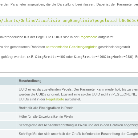
erden Parameter angegeben, die die Darstellung beeinflussen. Dabei ist der Parameter
p
e/charts/OnlineVisualisierungGanglinie?pegeluuid=b6c6d5c
unveränderliche IDs der Pegel. Die UUIDs sind in der
Pegeltabelle
aufgelistet.
el zu den gemessenen Rohdaten
astronomische Gezeitenganglinien
gestrichelt dargestellt.
 gehängt werden. (z.B.
&imgBreite=400
oder
&imgBreite=400&imgHoehe=180
). B
Beschreibung
UUID eines darzustellenden Pegels. Der Parameter kann wiederholt, bis zu vierma
werden die UUIDs ignoriert. Existiert eine solche UUID nicht in PEGELONLINE, s
UUIDs sind in der
Pegeltabelle
aufgelistet.
Breite für alle Einzelgrafiken in Pixeln
Höhe für alle Einzelgrafiken in Pixeln
Schriftgröße der Achsenbeschriftung in Pixeln und der in den Grafiken angezei
Schriftgröße der sich unterhalb der Grafik befindenden Beschriftung der Gangli