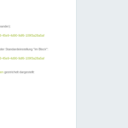
nander):
a3-45e9-4d90-9df6-109f3a28a5af
der Standardeinstellung "im Block":
a3-45e9-4d90-9df6-109f3a28a5af
ien
gestrichelt dargestellt: