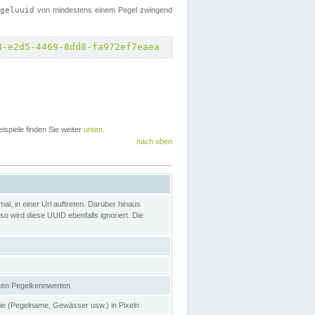
egeluuid
von mindestens einem Pegel zwingend
8-e2d5-4469-8dd8-fa972ef7eaea
eispiele finden Sie weiter
unten
.
nach oben
l, in einer Url auftreten. Darüber hinaus
o wird diese UUID ebenfalls ignoriert. Die
gten Pegelkennwerten
nie (Pegelname, Gewässer usw.) in Pixeln