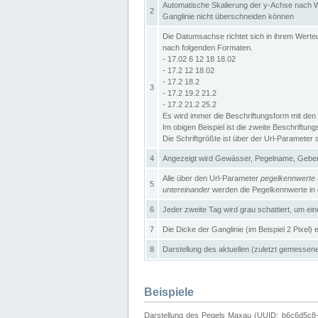
Automatische Skalierung der y-Achse nach W
2
Ganglinie nicht überschneiden können
Die Datumsachse richtet sich in ihrem Wer
nach folgenden Formaten.
- 17.02 6 12 18 18.02
- 17.2 12 18.02
- 17.2 18.2
3
- 17.2 19.2 21.2
- 17.2 21.2 25.2
Es wird immer die Beschriftungsform mit den 
Im obigen Beispiel ist die zweite Beschriftun
Die Schriftgrößte ist über der Url-Parameter
4
Angezeigt wird Gewässer, Pegelname, Geber 
Alle über den Url-Parameter
pegelkennwerte
5
untereinander
werden die Pegelkennwerte in ei
6
Jeder zweite Tag wird grau schattiert, um ei
7
Die Dicke der Ganglinie (im Beispiel 2 Pixel)
8
Darstellung des aktuellen (zuletzt gemessene
Beispiele
Darstellung des Pegels Maxau (UUID: b6c6d5c8