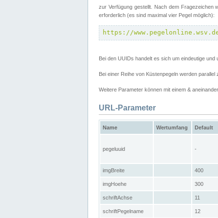
zur Verfügung gestellt. Nach dem Fragezeichen w
erforderlich (es sind maximal vier Pegel möglich):
https://www.pegelonline.wsv.d
Bei den UUIDs handelt es sich um eindeutige und 
Bei einer Reihe von Küstenpegeln werden parall
Weitere Parameter können mit einem & aneinander
URL-Parameter
Name
Wertumfang
Default
pegeluuid
-
imgBreite
400
imgHoehe
300
schriftAchse
11
schriftPegelname
12