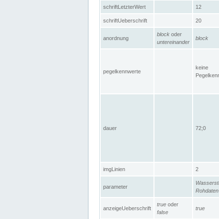
schriftLetzterWert
12
schriftUeberschrift
20
block
oder
anordnung
block
untereinander
keine
pegelkennwerte
Pegelken
dauer
72;0
imgLinien
2
Wasserst
parameter
Rohdaten
true
oder
anzeigeUeberschrift
true
false