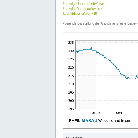
&anzeigeUeberschrift=false
&anzeigeDatenquelle=true
&schriftLetzterWert=15
Folgende Darstellung der Ganglinie ist eine Einb
<iframe
