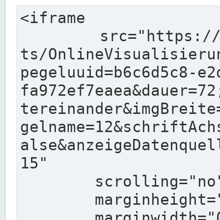
<iframe

	src="https://www.pegelonline.wsv.de/char
ts/OnlineVisualisieru
pegeluuid=b6c6d5c8-e2
fa972ef7eaea&dauer=72
tereinander&imgBreite
gelname=12&schriftAch
alse&anzeigeDatenquel
15"

	scrolling="no"

	marginheight="10"

	marginwidth="0"
