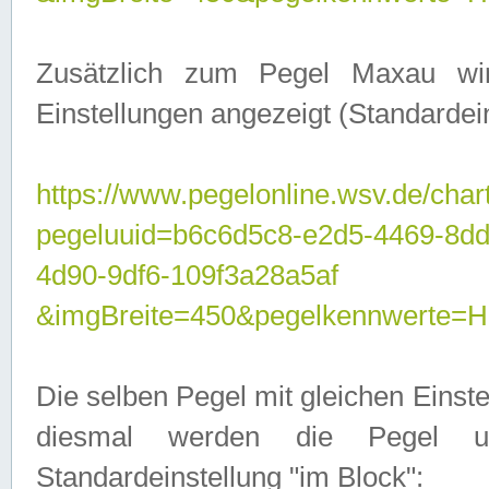
Zusätzlich zum Pegel Maxau wi
Einstellungen angezeigt (Standardein
https://www.pegelonline.wsv.de/char
pegeluuid=b6c6d5c8-e2d5-4469-8d
4d90-9df6-109f3a28a5af
&imgBreite=450&pegelkennwert
Die selben Pegel mit gleichen Einst
diesmal werden die Pegel unt
Standardeinstellung "im Block":