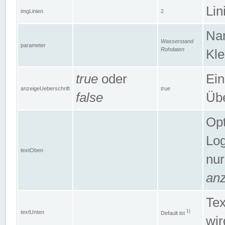
Lin
imgLinien
2
Na
Wasserstand
parameter
Rohdaten
Kle
true
oder
Ein
anzeigeUeberschrift
true
false
Übe
Opt
Log
textOben
nur
anz
Tex
1)
textUnten
Default ist
wir