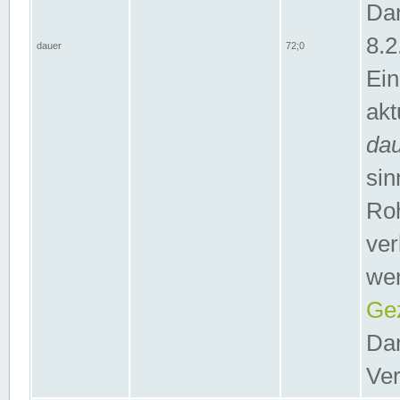
Dar
8.2
dauer
72;0
Ein
akt
da
sin
Roh
ver
wer
Gez
Dar
Ver