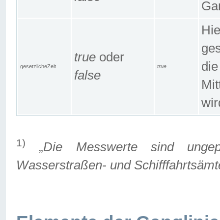
Gan
Hie
ges
true
oder
die
gesetzlicheZeit
true
false
Mit
wir
1)
„
Die Messwerte sind ungep
Wasserstraßen- und Schifffahrtsämte