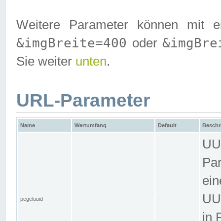
Weitere Parameter können mit e
&imgBreite=400
&imgBre
oder
Sie weiter
unten
.
URL-Parameter
Name
Wertumfang
Default
Beschr
UUI
Par
ein
UUI
pegeluuid
-
in 