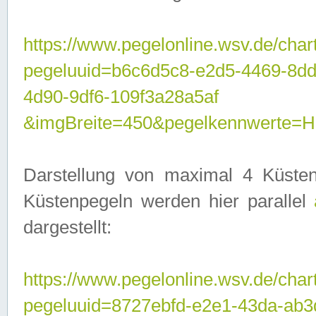
https://www.pegelonline.wsv.de/char
pegeluuid=b6c6d5c8-e2d5-4469-8d
4d90-9df6-109f3a28a5af
&imgBreite=450&pegelkennwerte
Darstellung von maximal 4 Küsten
Küstenpegeln werden hier parallel
dargestellt:
https://www.pegelonline.wsv.de/char
pegeluuid=8727ebfd-e2e1-43da-ab3