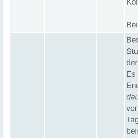
Kom
Bei
Bes
Stu
der
Es 
End
da
von
Tag
bei