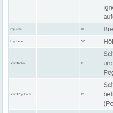
ign
auf
Bre
imgBreite
400
Höh
imgHoehe
300
Sch
und
schriftAchse
11
Pe
Sch
bef
schriftPegelname
12
(Pe