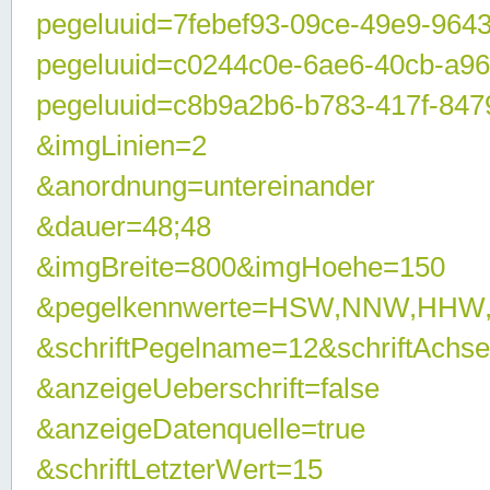
pegeluuid=7febef93-09ce-49e9-964
pegeluuid=c0244c0e-6ae6-40cb-a9
pegeluuid=c8b9a2b6-b783-417f-847
&imgLinien=2
&anordnung=untereinander
&dauer=48;48
&imgBreite=800&imgHoehe=150
&pegelkennwerte=HSW,NNW,HHW
&schriftPegelname=12&schriftAchs
&anzeigeUeberschrift=false
&anzeigeDatenquelle=true
&schriftLetzterWert=15