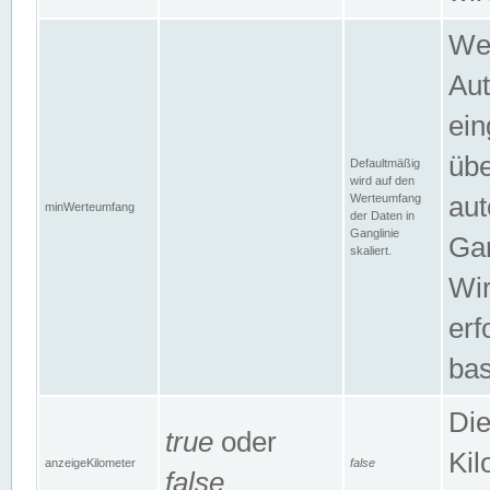
Wer
Aut
ein
übe
Defaultmäßig
wird auf den
Werteumfang
aut
minWerteumfang
der Daten in
Ganglinie
Gan
skaliert.
Wir
erf
bas
Die
true
oder
Kil
anzeigeKilometer
false
false