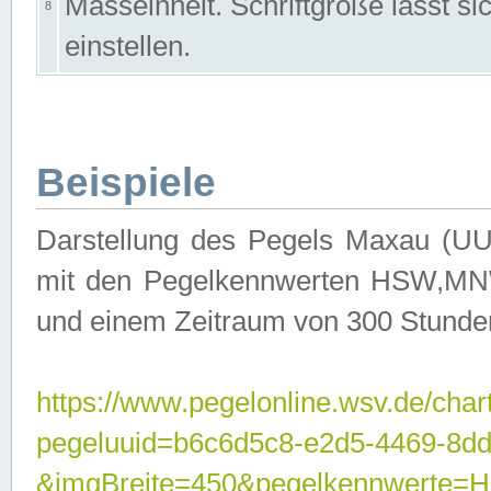
Masseinheit. Schriftgröße lässt s
8
einstellen.
Beispiele
Darstellung des Pegels Maxau (UU
mit den Pegelkennwerten HSW,MNW
und einem Zeitraum von 300 Stunde
https://www.pegelonline.wsv.de/char
pegeluuid=b6c6d5c8-e2d5-4469-8dd
&imgBreite=450&pegelkennwert