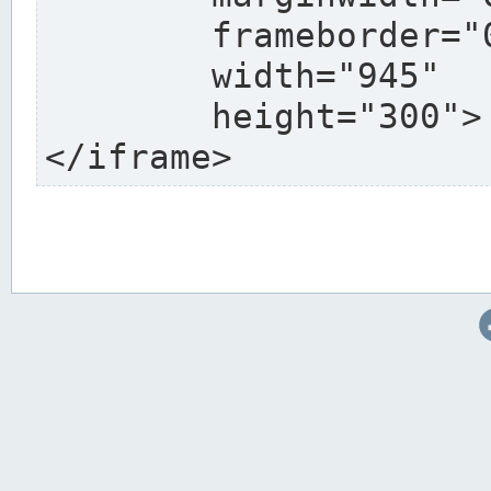
	frameborder="0"

	width="945"

	height="300">

</iframe>