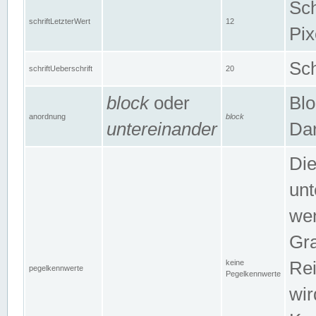
Sch
schriftLetzterWert
12
Pix
Sch
schriftUeberschrift
20
block
oder
Blo
anordnung
block
untereinander
Dar
Di
unt
wen
Gra
keine
Rei
pegelkennwerte
Pegelkennwerte
wir