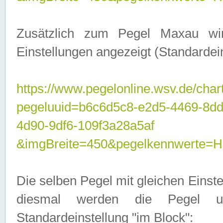
Zusätzlich zum Pegel Maxau wi
Einstellungen angezeigt (Standardein
https://www.pegelonline.wsv.de/char
pegeluuid=b6c6d5c8-e2d5-4469-8d
4d90-9df6-109f3a28a5af
&imgBreite=450&pegelkennwert
Die selben Pegel mit gleichen Einst
diesmal werden die Pegel unt
Standardeinstellung "im Block":