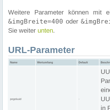
Weitere Parameter können mit e
&imgBreite=400
&imgBre
oder
Sie weiter
unten
.
URL-Parameter
Name
Wertumfang
Default
Beschr
UUI
Par
ein
UUI
pegeluuid
-
in 