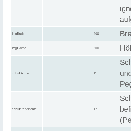
ign
auf
Bre
imgBreite
400
Höh
imgHoehe
300
Sch
und
schriftAchse
11
Pe
Sch
bef
schriftPegelname
12
(Pe