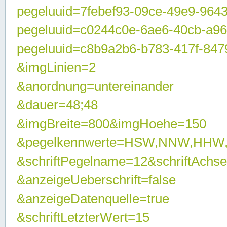
pegeluuid=7febef93-09ce-49e9-964
pegeluuid=c0244c0e-6ae6-40cb-a9
pegeluuid=c8b9a2b6-b783-417f-847
&imgLinien=2
&anordnung=untereinander
&dauer=48;48
&imgBreite=800&imgHoehe=150
&pegelkennwerte=HSW,NNW,HHW
&schriftPegelname=12&schriftAchs
&anzeigeUeberschrift=false
&anzeigeDatenquelle=true
&schriftLetzterWert=15