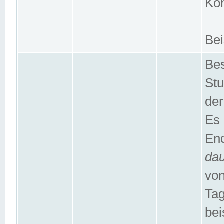
Kom
Bei
Bes
Stu
der
Es 
End
da
von
Tag
bei