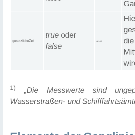
Gan
Hie
ges
true
oder
die
gesetzlicheZeit
true
false
Mit
wir
1)
„
Die Messwerte sind ungep
Wasserstraßen- und Schifffahrtsämte