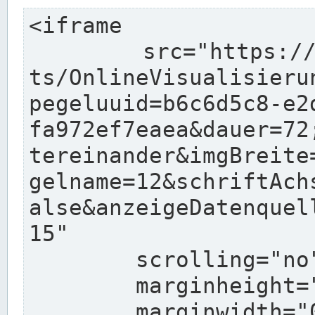
<iframe

	src="https://www.pegelonline.wsv.de/char
ts/OnlineVisualisieru
pegeluuid=b6c6d5c8-e2
fa972ef7eaea&dauer=72
tereinander&imgBreite
gelname=12&schriftAch
alse&anzeigeDatenquel
15"

	scrolling="no"

	marginheight="10"

	marginwidth="0"
