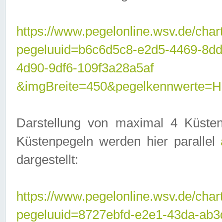
https://www.pegelonline.wsv.de/char
pegeluuid=b6c6d5c8-e2d5-4469-8d
4d90-9df6-109f3a28a5af
&imgBreite=450&pegelkennwerte
Darstellung von maximal 4 Küsten
Küstenpegeln werden hier parallel
dargestellt:
https://www.pegelonline.wsv.de/char
pegeluuid=8727ebfd-e2e1-43da-ab3