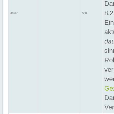
Dar
8.2
dauer
72;0
Ein
akt
da
sin
Roh
ver
wer
Gez
Dar
Ver