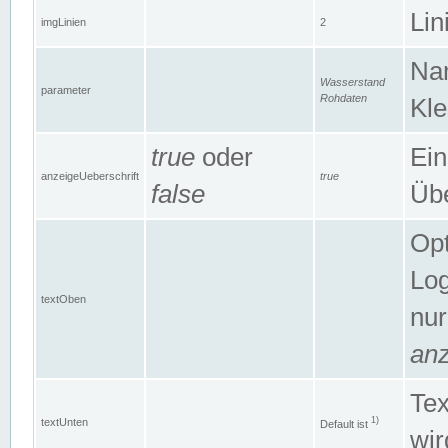
Lin
imgLinien
2
Na
Wasserstand
parameter
Rohdaten
Kle
true
oder
Ein
anzeigeUeberschrift
true
false
Übe
Opt
Log
textOben
nur
anz
Tex
1)
textUnten
Default ist
wir