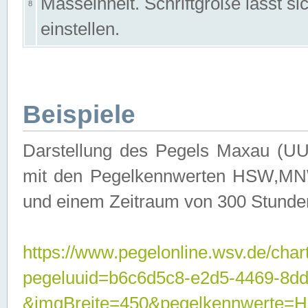
Masseinheit. Schriftgröße lässt s
8
einstellen.
Beispiele
Darstellung des Pegels Maxau (UU
mit den Pegelkennwerten HSW,MNW
und einem Zeitraum von 300 Stunde
https://www.pegelonline.wsv.de/char
pegeluuid=b6c6d5c8-e2d5-4469-8dd
&imgBreite=450&pegelkennwert