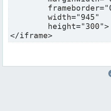
	frameborder="0"

	width="945"

	height="300">

</iframe>