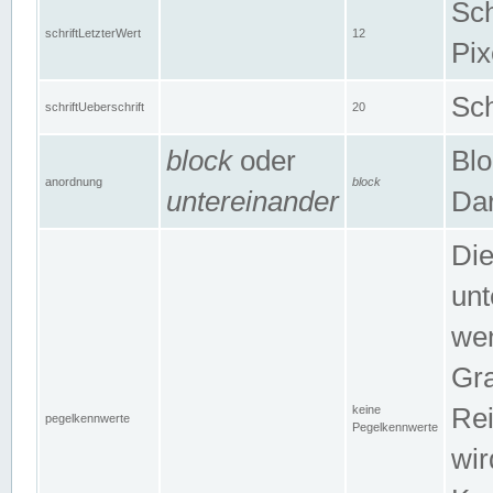
Sch
schriftLetzterWert
12
Pix
Sch
schriftUeberschrift
20
block
oder
Blo
anordnung
block
untereinander
Dar
Di
unt
wen
Gra
keine
Rei
pegelkennwerte
Pegelkennwerte
wir