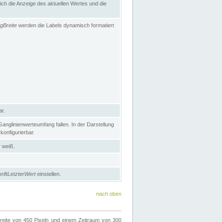
h die Anzeige des aktuellen Wertes und die
gBreite
werden die Labels dynamisch formatiert
ar.
nglinienwerteumfang fallen. In der Darstellung
konfigurierbar.
r weiß.
riftLetzterWert
einstellen.
nach oben
ite von 450 Pixeln und einem Zeitraum von 300