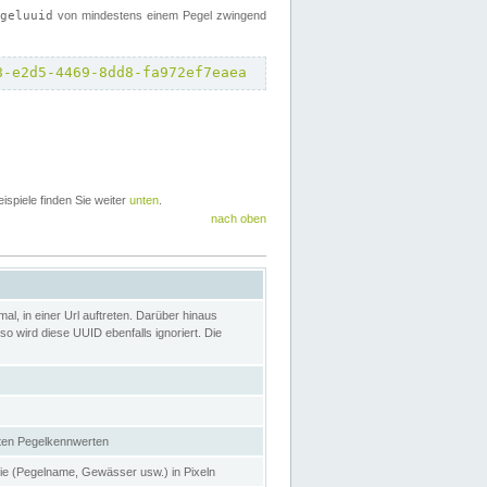
egeluuid
von mindestens einem Pegel zwingend
8-e2d5-4469-8dd8-fa972ef7eaea
eispiele finden Sie weiter
unten
.
nach oben
l, in einer Url auftreten. Darüber hinaus
o wird diese UUID ebenfalls ignoriert. Die
gten Pegelkennwerten
nie (Pegelname, Gewässer usw.) in Pixeln