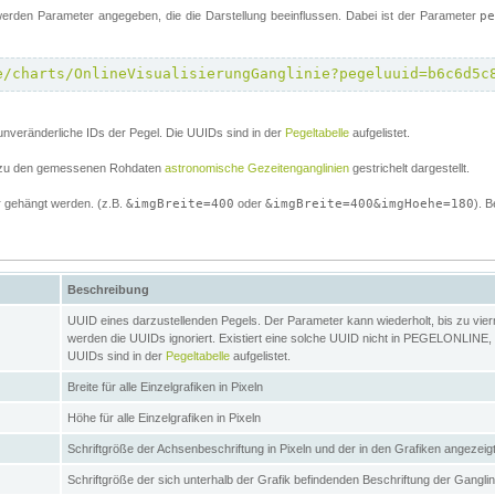
erden Parameter angegeben, die die Darstellung beeinflussen. Dabei ist der Parameter
p
e/charts/OnlineVisualisierungGanglinie?pegeluuid=b6c6d5c
unveränderliche IDs der Pegel. Die UUIDs sind in der
Pegeltabelle
aufgelistet.
el zu den gemessenen Rohdaten
astronomische Gezeitenganglinien
gestrichelt dargestellt.
 gehängt werden. (z.B.
&imgBreite=400
oder
&imgBreite=400&imgHoehe=180
). B
Beschreibung
UUID eines darzustellenden Pegels. Der Parameter kann wiederholt, bis zu vierma
werden die UUIDs ignoriert. Existiert eine solche UUID nicht in PEGELONLINE, s
UUIDs sind in der
Pegeltabelle
aufgelistet.
Breite für alle Einzelgrafiken in Pixeln
Höhe für alle Einzelgrafiken in Pixeln
Schriftgröße der Achsenbeschriftung in Pixeln und der in den Grafiken angezei
Schriftgröße der sich unterhalb der Grafik befindenden Beschriftung der Gangli