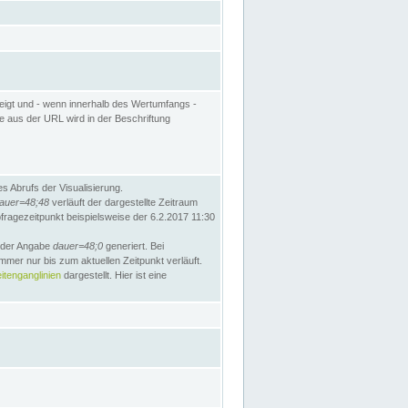
eigt und - wenn innerhalb des Wertumfangs -
te aus der URL wird in der Beschriftung
 Abrufs der Visualisierung.
auer=48;48
verläuft der dargestellte Zeitraum
bfragezeitpunkt beispielsweise der 6.2.2017 11:30
t der Angabe
dauer=48;0
generiert. Bei
mmer nur bis zum aktuellen Zeitpunkt verläuft.
tenganglinien
dargestellt. Hier ist eine