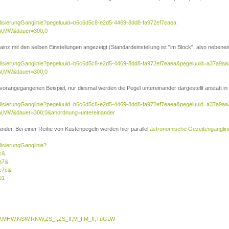
ualisierungGanglinie?pegeluuid=b6c6d5c8-e2d5-4469-8dd8-fa972ef7eaea
W,MW&dauer=300;0
inz mit den selben Einstellungen angezeigt (Standardeinstellung ist "im Block", also nebenei
sualisierungGanglinie?pegeluuid=b6c6d5c8-e2d5-4469-8dd8-fa972ef7eaea&pegeluuid=a37a9a
W,MW&dauer=300;0
 vorangegangenen Beispiel, nur diesmal werden die Pegel untereinander dargestellt anstatt in 
sualisierungGanglinie?pegeluuid=b6c6d5c8-e2d5-4469-8dd8-fa972ef7eaea&pegeluuid=a37a9a
,MW&dauer=300;0&anordnung=untereinander
nder. Bei einer Reihe von Küstenpegeln werden hier parallel
astronomische Gezeitenganglin
lisierungGanglinie?
c&
a7&
e7c&
01
MHW,NSW,RNW,ZS_I,ZS_II,M_I,M_II,TuGLW