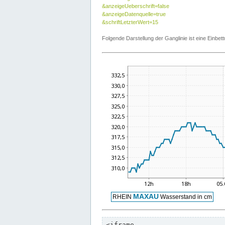
&anzeigeUeberschrift=false
&anzeigeDatenquelle=true
&schriftLetzterWert=15
Folgende Darstellung der Ganglinie ist eine Einb
<iframe
