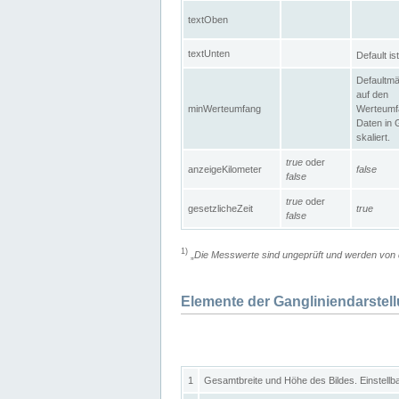
textOben
textUnten
Default is
Defaultmä
auf den
minWerteumfang
Werteumf
Daten in 
skaliert.
true
oder
anzeigeKilometer
false
false
true
oder
gesetzlicheZeit
true
false
1)
„
Die Messwerte sind ungeprüft und werden von d
Elemente der Gangliniendarstel
1
Gesamtbreite und Höhe des Bildes. Einstellb