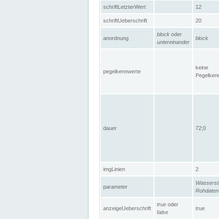
schriftLetzterWert
12
schriftUeberschrift
20
block
oder
anordnung
block
untereinander
keine
pegelkennwerte
Pegelken
dauer
72;0
imgLinien
2
Wasserst
parameter
Rohdaten
true
oder
anzeigeUeberschrift
true
false