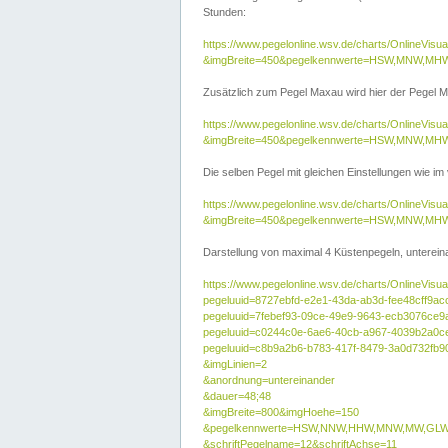
Stunden:
https://www.pegelonline.wsv.de/charts/OnlineVis
&imgBreite=450&pegelkennwerte=HSW,MNW,MH
Zusätzlich zum Pegel Maxau wird hier der Pegel Ma
https://www.pegelonline.wsv.de/charts/OnlineVi
&imgBreite=450&pegelkennwerte=HSW,MNW,MH
Die selben Pegel mit gleichen Einstellungen wie im
https://www.pegelonline.wsv.de/charts/OnlineVi
&imgBreite=450&pegelkennwerte=HSW,MNW,MHW
Darstellung von maximal 4 Küstenpegeln, untereina
https://www.pegelonline.wsv.de/charts/OnlineVisua
pegeluuid=8727ebfd-e2e1-43da-ab3d-fee48cff9ac
pegeluuid=7febef93-09ce-49e9-9643-ecb3076ce9
pegeluuid=c0244c0e-6ae6-40cb-a967-4039b2a0c
pegeluuid=c8b9a2b6-b783-417f-8479-3a0d732fb9
&imgLinien=2
&anordnung=untereinander
&dauer=48;48
&imgBreite=800&imgHoehe=150
&pegelkennwerte=HSW,NNW,HHW,MNW,MW,GLW,
&schriftPegelname=12&schriftAchse=11