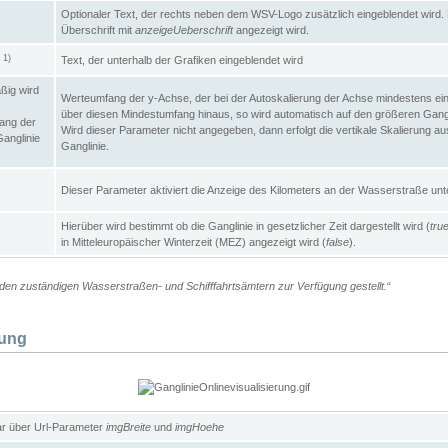
Optionaler Text, der rechts neben dem WSV-Logo zusätzlich eingeblendet wird. 
Überschrift mit
anzeigeUeberschrift
angezeigt wird.
1)
Text, der unterhalb der Grafiken eingeblendet wird
t
ßig wird
Werteumfang der y-Achse, der bei der Autoskalierung der Achse mindestens ein
über diesen Mindestumfang hinaus, so wird automatisch auf den größeren Gangl
ang der
Wird dieser Parameter nicht angegeben, dann erfolgt die vertikale Skalierung au
Ganglinie
Ganglinie.
Dieser Parameter aktiviert die Anzeige des Kilometers an der Wasserstraße unte
Hierüber wird bestimmt ob die Ganglinie in gesetzlicher Zeit dargestellt wird (
tru
in Mitteleuropäischer Winterzeit (MEZ) angezeigt wird (
false
).
en zuständigen Wasserstraßen- und Schifffahrtsämtern zur Verfügung gestellt.
“
lung
ar über Url-Parameter
imgBreite
und
imgHoehe