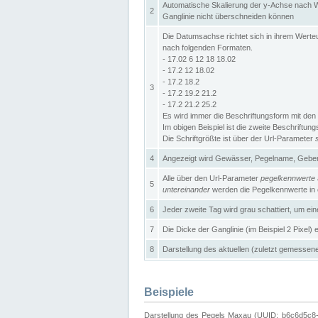
Automatische Skalierung der y-Achse nach W
2
Ganglinie nicht überschneiden können
Die Datumsachse richtet sich in ihrem Wer
nach folgenden Formaten.
- 17.02 6 12 18 18.02
- 17.2 12 18.02
- 17.2 18.2
3
- 17.2 19.2 21.2
- 17.2 21.2 25.2
Es wird immer die Beschriftungsform mit den 
Im obigen Beispiel ist die zweite Beschriftun
Die Schriftgrößte ist über der Url-Parameter
4
Angezeigt wird Gewässer, Pegelname, Geber 
Alle über den Url-Parameter
pegelkennwerte
5
untereinander
werden die Pegelkennwerte in ei
6
Jeder zweite Tag wird grau schattiert, um ei
7
Die Dicke der Ganglinie (im Beispiel 2 Pixel)
8
Darstellung des aktuellen (zuletzt gemessene
Beispiele
Darstellung des Pegels Maxau (UUID: b6c6d5c8