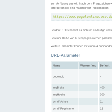
zur Verfügung gestellt. Nach dem Fragezeichen w
erforderlich (es sind maximal vier Pegel möglich):
https://www.pegelonline.wsv.d
Bei den UUIDs handelt es sich um eindeutige und 
Bei einer Reihe von Küstenpegeln werden parall
Weitere Parameter können mit einem & aneinander
URL-Parameter
Name
Wertumfang
Default
pegeluuid
-
imgBreite
400
imgHoehe
300
schriftAchse
11
schriftPegelname
12