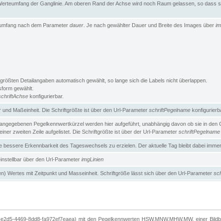
erteumfang der Ganglinie. Am oberen Rand der Achse wird noch Raum gelassen, so dass sic
teumfang nach dem Parameter
dauer
. Je nach gewählter Dauer und Breite des Images über
im
größten Detailangaben automatisch gewählt, so lange sich die Labels nicht überlappen.
gsform gewählt.
schriftAchse
konfigurierbar.
und Maßeinheit. Die Schriftgrößte ist über den Url-Parameter
schriftPegelname
konfigurierb
angegebenen Pegelkennwertkürzel werden hier aufgeführt, unabhängig davon ob sie in den Ga
ner zweiten Zeile aufgelistet. Die Schriftgrößte ist über der Url-Parameter
schriftPegelname
ne bessere Erkennbarkeit des Tageswechsels zu erzielen. Der aktuelle Tag bleibt dabei imme
 einstellbar über den Url-Parameter
imgLinien
n) Wertes mit Zeitpunkt und Masseinheit. Schriftgröße lässt sich über den Url-Parameter
sch
-e2d5-4469-8dd8-fa972ef7eaea) mit den Pegelkennwerten HSW,MNW,MHW,MW, einer Bildbre