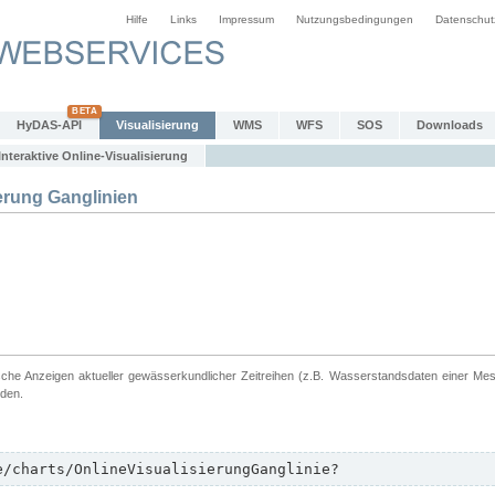
Hilfe
Links
Impressum
Nutzungsbedingungen
Datenschut
HyDAS-API
Visualisierung
WMS
WFS
SOS
Downloads
Interaktive Online-Visualisierung
erung Ganglinien
ische Anzeigen aktueller gewässerkundlicher Zeitreihen (z.B. Wasserstandsdaten einer Me
rden.
e/charts/OnlineVisualisierungGanglinie?