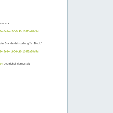
nander):
a3-45e9-4d90-9df6-109f3a28a5af
der Standardeinstellung "im Block":
a3-45e9-4d90-9df6-109f3a28a5af
ien
gestrichelt dargestellt: