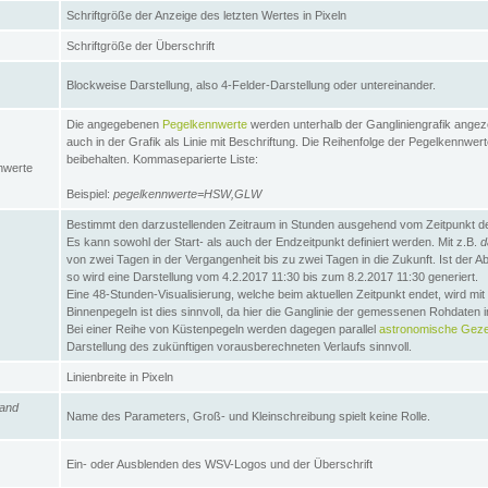
Schriftgröße der Anzeige des letzten Wertes in Pixeln
Schriftgröße der Überschrift
Blockweise Darstellung, also 4-Felder-Darstellung oder untereinander.
Die angegebenen
Pegelkennwerte
werden unterhalb der Gangliniengrafik angez
auch in der Grafik als Linie mit Beschriftung. Die Reihenfolge der Pegelkennwer
beibehalten. Kommaseparierte Liste:
nwerte
Beispiel:
pegelkennwerte=HSW,GLW
Bestimmt den darzustellenden Zeitraum in Stunden ausgehend vom Zeitpunkt des
Es kann sowohl der Start- als auch der Endzeitpunkt definiert werden. Mit z.B.
d
von zwei Tagen in der Vergangenheit bis zu zwei Tagen in die Zukunft. Ist der A
so wird eine Darstellung vom 4.2.2017 11:30 bis zum 8.2.2017 11:30 generiert.
Eine 48-Stunden-Visualisierung, welche beim aktuellen Zeitpunkt endet, wird mi
Binnenpegeln ist dies sinnvoll, da hier die Ganglinie der gemessenen Rohdaten i
Bei einer Reihe von Küstenpegeln werden dagegen parallel
astronomische Gezei
Darstellung des zukünftigen vorausberechneten Verlaufs sinnvoll.
Linienbreite in Pixeln
and
Name des Parameters, Groß- und Kleinschreibung spielt keine Rolle.
Ein- oder Ausblenden des WSV-Logos und der Überschrift