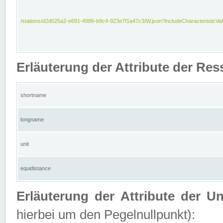
/stations/d2d025a2-e691-4986-b9c4-923e7f1a47c3/W.json?includeCharacteristicVa
Erläuterung der Attribute der Res
shortname
longname
unit
equidistance
Erläuterung der Attribute der U
hierbei um den Pegelnullpunkt):