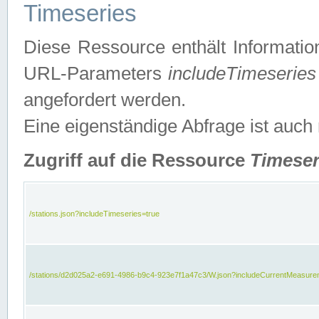
Timeseries
Diese Ressource enthält Informatio
URL-Parameters
includeTimeseries
angefordert werden.
Eine eigenständige Abfrage ist auch
Zugriff auf die Ressource
Timeser
/stations.json?includeTimeseries=true
/stations/d2d025a2-e691-4986-b9c4-923e7f1a47c3/W.json?includeCurrentMeasure