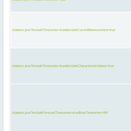
/stations.json?includeTimeseries=true&includeCurrentMeasurement=true
/stations.json?includeTimeseries=true&includeCharacteristicValues=true
/stations.json?includeForecastTimeseries=true&hasTimeseries=WV