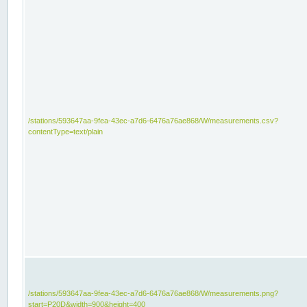
/stations/593647aa-9fea-43ec-a7d6-6476a76ae868/W/measurements.csv?
contentType=text/plain
/stations/593647aa-9fea-43ec-a7d6-6476a76ae868/W/measurements.png?
start=P20D&width=900&height=400