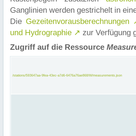
Ganglinien werden gestrichelt in e
Die
Gezeitenvorausberechnungen
und Hydrographie
↗
zur Verfügung ge
Zugriff auf die Ressource
Measur
/stations/593647aa-9fea-43ec-a7d6-6476a76ae868/W/measurements.json