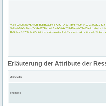
/waters.json?ids=SAALE,ELBE&stations=ace7d4b0-33e5-46db-a41d-2fa7a321f67a,
494b-4a51-8c10-b47a32e87790,1edc5fa4-88af-47f5-95a4-0e77a06fe8b1,de4cc1db
4b62-bee2-9750cbe4f5c4& timeseries=W&includeTimeseries=true&includeStations=
Erläuterung der Attribute der Re
shortname
longname