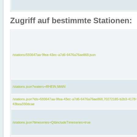
Zugriff auf bestimmte Stationen:
/stations/593647aa-9fea-43ec-a7d6-6476a76ae868.json
/stations.json?waters=RHEIN,MAIN
/stations.json?ids=593647aa-9fea-43ec-a7d6-6476a76ae868,70272185-b2b3-4178-
43bea330dcae
/stations.json?timeseries=Q&includeTimeseries=true