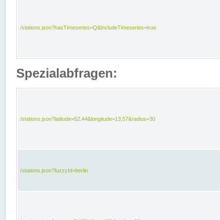
/stations.json?hasTimeseries=Q&includeTimeseries=true
Spezialabfragen:
/stations.json?latitude=52.44&longitude=13.57&radius=30
/stations.json?fuzzyId=berlin