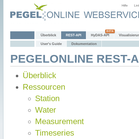
Hilfe
Lin
Überblick
REST-API
HyDAS-API
Visualisieru
User's Guide
Dokumentation
PEGELONLINE REST-AP
Überblick
Ressourcen
Station
Water
Measurement
Timeseries