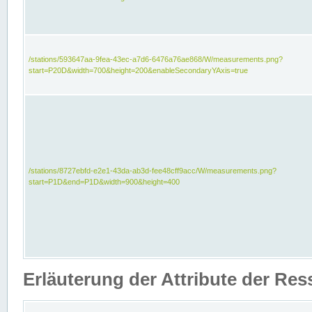
/stations/593647aa-9fea-43ec-a7d6-6476a76ae868/W/measurements.png?
start=P20D&width=700&height=200&enableSecondaryYAxis=true
/stations/8727ebfd-e2e1-43da-ab3d-fee48cff9acc/W/measurements.png?
start=P1D&end=P1D&width=900&height=400
Erläuterung der Attribute der Re