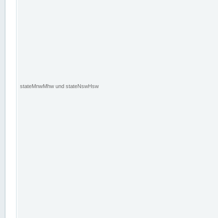
stateMnwMhw und stateNswHsw