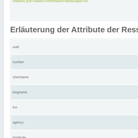
/stations.json?waters=RHEIN&km=680&radius=50
Erläuterung der Attribute der Res
uuid
number
shortname
longname
km
agency
longitude