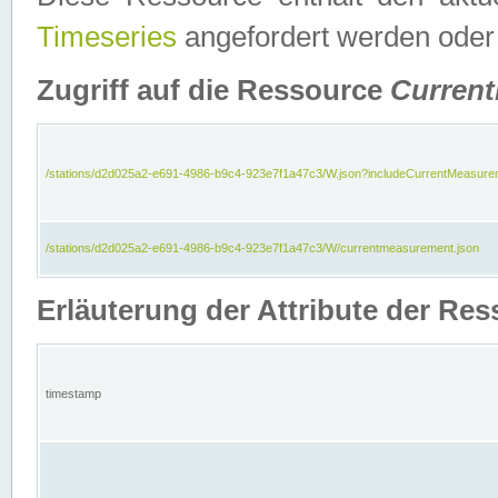
Timeseries
angefordert werden oder
Zugriff auf die Ressource
Curren
/stations/d2d025a2-e691-4986-b9c4-923e7f1a47c3/W.json?includeCurrentMeasure
/stations/d2d025a2-e691-4986-b9c4-923e7f1a47c3/W/currentmeasurement.json
Erläuterung der Attribute der R
timestamp