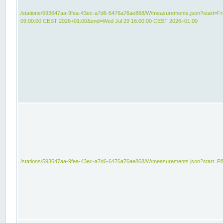
/stations/593647aa-9fea-43ec-a7d6-6476a76ae868/W/measurements.json?start=Fri
09:00:00 CEST 2026+01:00&end=Wed Jul 29 16:00:00 CEST 2026+01:00
/stations/593647aa-9fea-43ec-a7d6-6476a76ae868/W/measurements.json?start=P