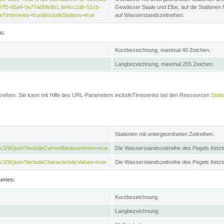
47f5-95a4-0e77a06fe8b1,de4cc1db-51cb-
Gewässer Saale und Elbe, auf die Stationen
Timeseries=true&includeStations=true
auf Wasserstandszeitreihen.
s:
Kurzbezeichnung, maximal 40 Zeichen.
Langbezeichnung, maximal 255 Zeichen.
treihen. Sie kann mit Hilfe des URL-Parameters
includeTimeseries
bei den Ressourcen
Stati
Stationen mit untergeordneten Zeitreihen.
7c3/W.json?includeCurrentMeasurement=true
Die Wasserstandszeitreihe des Pegels Ketzi
3/W.json?includeCharacteristicValues=true
Die Wasserstandszeitreihe des Pegels Ketz
eries:
Kurzbezeichnung.
Langbezeichnung.