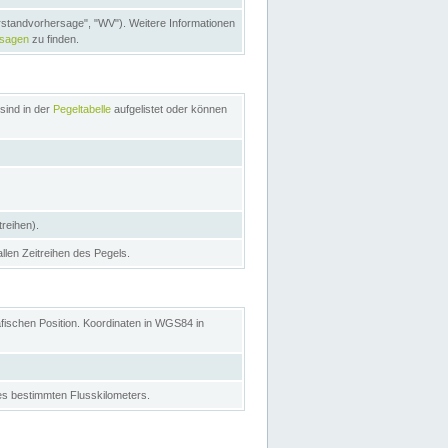
rstandvorhersage", "WV"). Weitere Informationen
rsagen
zu finden.
sind in der
Pegeltabelle
aufgelistet oder können
treihen).
allen Zeitreihen des Pegels.
afischen Position. Koordinaten in WGS84 in
s bestimmten Flusskilometers.