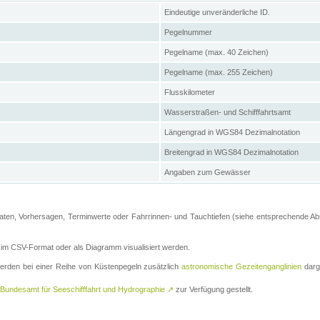
Eindeutige unveränderliche ID.
Pegelnummer
Pegelname (max. 40 Zeichen)
Pegelname (max. 255 Zeichen)
Flusskilometer
Wasserstraßen- und Schifffahrtsamt
Längengrad in WGS84 Dezimalnotation
Breitengrad in WGS84 Dezimalnotation
Angaben zum Gewässer
ten, Vorhersagen, Terminwerte oder Fahrrinnen- und Tauchtiefen (siehe entsprechende Absc
m CSV-Format oder als Diagramm visualisiert werden.
erden bei einer Reihe von Küstenpegeln zusätzlich
astronomische Gezeitenganglinien
darge
Bundesamt für Seeschifffahrt und Hydrographie
↗
zur Verfügung gestellt.