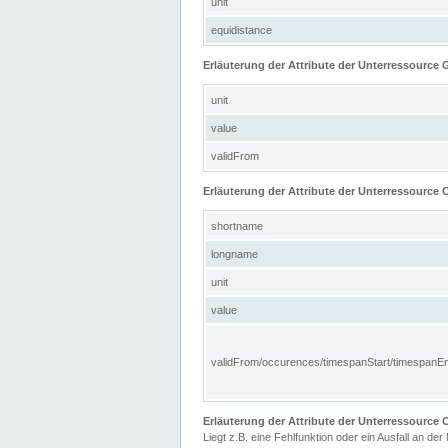
unit
equidistance
Erläuterung der Attribute der Unterressource
unit
value
validFrom
Erläuterung der Attribute der Unterressource C
shortname
longname
unit
value
validFrom/occurences/timespanStart/timespanE
Erläuterung der Attribute der Unterressourc
Liegt z.B. eine Fehlfunktion oder ein Ausfall an der