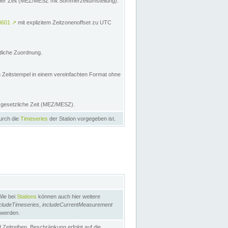
licher Zeit (MEZ/MESZ mit Sommerzeitumstellung):
8601
↗
mit explizitem Zeitzonenoffset zu UTC
tliche Zuordnung.
n Zeitstempel in einem vereinfachten Format ohne
e gesetzliche Zeit (MEZ/MESZ).
durch die
Timeseries
der Station vorgegeben ist.
Wie bei
Stations
können auch hier weitere
cludeTimeseries
,
includeCurrentMeasurement
 werden.
Zeitreihen. Beschränkung erfolgt auf die