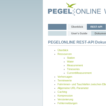
Überblick
REST-API
User's Guide
Dokumen
PEGELONLINE REST-API Dokum
Überblick
Ressourcen
Station
Water
Measurement
Timeseries
CurrentMeasurement
Vorhersagen
Terminwerte
Fahrrinnen- und Tauchtiefen zwischen El
Allgemeine URL-Parameter
Caching
Kompression
Versionierung
Fehlermeldungen