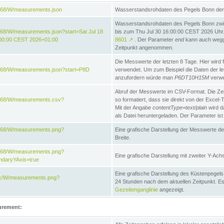
868/W/measurements.json
Wasserstandsrohdaten des Pegels Bonn der 
Wasserstandsrohdaten des Pegels Bonn zwi
68/W/measurements.json?start=Sat Jul 18
bis zum Thu Jul 30 16:00:00 CEST 2026 Uhr. 
:00:00 CEST 2026+01:00
8601
↗
. Der Parameter
end
kann auch wegge
Zeitpunkt angenommen.
Die Messwerte der letzten 8 Tage. Hier wird f
868/W/measurements.json?start=P8D
verwendet. Um zum Beispiel die Daten der l
anzufordern würde man
P6DT10H15M
verwe
Abruf der Messwerte im CSV-Format. Die Ze
e868/W/measurements.csv?
so formatiert, dass sie direkt von der Excel-
Mit der Angabe
contentType=text/plain
wird d
als Datei heruntergeladen. Der Parameter ist
e868/W/measurements.png?
Eine grafische Darstellung der Messwerte de
Breite.
e868/W/measurements.png?
Eine grafische Darstellung mit zweiter Y-Achs
ndaryYAxis=true
Eine grafische Darstellung des Küstenpegel
acc/W/measurements.png?
24 Stunden nach dem aktuellen Zeitpunkt. Es
Gezeitenganglinie
angezeigt.
urement: