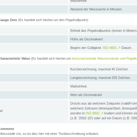
Maßeinheit
Abstand der Messwerte in Minuten.
 Gauge Zero
(Es handelt sich hierbei um den Pegelnullpunkt):
Einheit des Pegelnullpunkts (immer in Meter
Höhe als Dezimalwert
Beginn der Gültigkeit.
ISO 8601
↗
Datum.
haracteristic Value
(Es handelt sich hierbei um
kennzeichnende Wasserstände und Pegelk
Kurzbezeichnung, maximal 40 Zeichen.
Langbezeichnung, maximal 255 Zeichen.
Maßeinheit.
Wert als Dezimalzahl.
Drückt aus ab welchem Zeitpunkt (validFrom
welchem Zeitraum (timespanStart, timespanEnd
nd
werden in
ISO 8601
↗
kodiert und können sic
(z.B. '2002-10') oder auf ein Datum (z.B. '20
e Comment
 Messstelle vor, so ist dies hier mit einer Textbeschreibung erläutert.