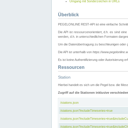
Umgang mit Sonderzeichen in URLs
Überblick
PEGELONLINE REST-API ist eine einfache Schnitt
Die API ist ressourcenorientiert, d.h. es sind ein
werden, d.h. in unterschiedlichen Formaten darge
Um die Datenübertragung zu beschleunigen oder 
Die API ist unterhalb von
https://www.pegelonline.
Es ist keine Authentifizierung oder Autorisierun
Ressourcen
Station
Hierbei handelt es sich um die Pegel bzw. die M
Zugriff auf die Stationen inklusive verschiede
/stations.json
/stations.json?includeTimeseries=true
/stations.json?includeTimeseries=true&include
/stations.json?includeTimeseries=true&includeCh