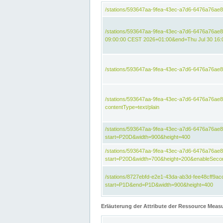
/stations/593647aa-9fea-43ec-a7d6-6476a76ae
/stations/593647aa-9fea-43ec-a7d6-6476a76ae8
09:00:00 CEST 2026+01:00&end=Thu Jul 30 16
/stations/593647aa-9fea-43ec-a7d6-6476a76ae
/stations/593647aa-9fea-43ec-a7d6-6476a76a
contentType=text/plain
/stations/593647aa-9fea-43ec-a7d6-6476a76a
start=P20D&width=900&height=400
/stations/593647aa-9fea-43ec-a7d6-6476a76a
start=P20D&width=700&height=200&enableSeco
/stations/8727ebfd-e2e1-43da-ab3d-fee48cff9
start=P1D&end=P1D&width=900&height=400
Erläuterung der Attribute der Ressource Meas