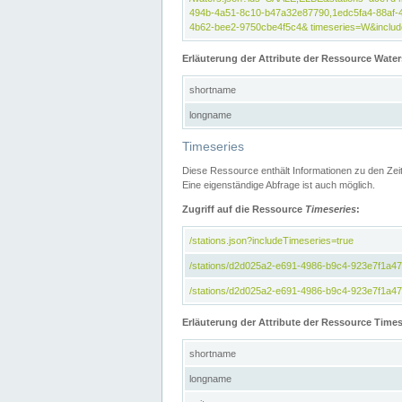
494b-4a51-8c10-b47a32e87790,1edc5fa4-88af-
4b62-bee2-9750cbe4f5c4& timeseries=W&include
Erläuterung der Attribute der Ressource Water
shortname
longname
Timeseries
Diese Ressource enthält Informationen zu den Zei
Eine eigenständige Abfrage ist auch möglich.
Zugriff auf die Ressource
Timeseries
:
/stations.json?includeTimeseries=true
/stations/d2d025a2-e691-4986-b9c4-923e7f1a4
/stations/d2d025a2-e691-4986-b9c4-923e7f1a47c
Erläuterung der Attribute der Ressource Times
shortname
longname