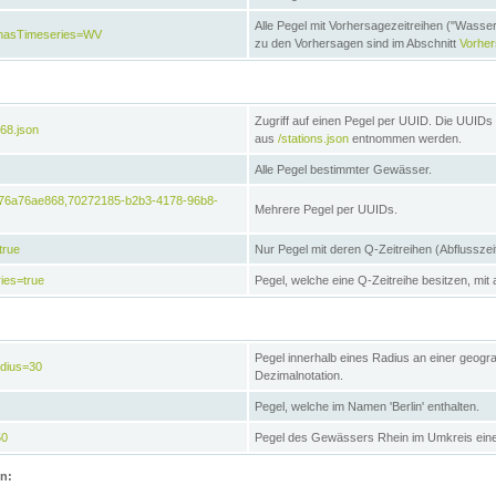
Alle Pegel mit Vorhersagezeitreihen ("Wasse
e&hasTimeseries=WV
zu den Vorhersagen sind im Abschnitt
Vorhe
Zugriff auf einen Pegel per UUID. Die UUIDs 
68.json
aus
/stations.json
entnommen werden.
Alle Pegel bestimmter Gewässer.
6476a76ae868,70272185-b2b3-4178-96b8-
Mehrere Pegel per UUIDs.
true
Nur Pegel mit deren Q-Zeitreihen (Abflusszei
ies=true
Pegel, welche eine Q-Zeitreihe besitzen, mit 
Pegel innerhalb eines Radius an einer geogr
adius=30
Dezimalnotation.
Pegel, welche im Namen 'Berlin' enthalten.
50
Pegel des Gewässers Rhein im Umkreis eine
on: