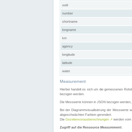
uuid
number
shortname
longname
km
agency
longitude
latitude
water
Measurement
Hierbei handelt es sich um die gemessenen Rohda
bezogen werden.
Die Messwerte können in JSON bezogen werden, i
Bei der Diagrammvisualisierung der Messwerte w
abgeschwächten Farbton gerendert.
Die
Gezeitenvorausberechnungen
↗
werden vom
Zugriff auf die Ressource
Measurement
: