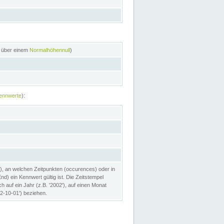
n über einem
Normalhöhennull
)
ennwerte
):
), an welchen Zeitpunkten (occurences) oder in
) ein Kennwert gültig ist. Die Zeitstempel
h auf ein Jahr (z.B. '2002'), auf einen Monat
02-10-01') beziehen.