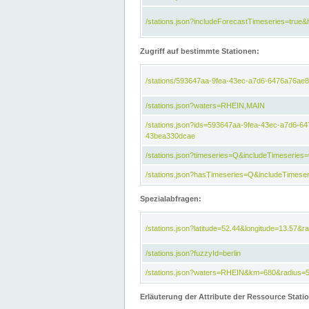
/stations.json?includeForecastTimeseries=tru
Zugriff auf bestimmte Stationen:
/stations/593647aa-9fea-43ec-a7d6-6476a76ae8
/stations.json?waters=RHEIN,MAIN
/stations.json?ids=593647aa-9fea-43ec-a7d6-
43bea330dcae
/stations.json?timeseries=Q&includeTimeseries=
/stations.json?hasTimeseries=Q&includeTimeser
Spezialabfragen:
/stations.json?latitude=52.44&longitude=13.57&r
/stations.json?fuzzyId=berlin
/stations.json?waters=RHEIN&km=680&radius=
Erläuterung der Attribute der Ressource Stati