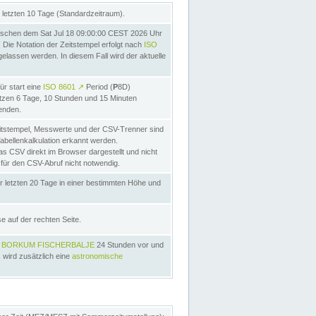
letzten 10 Tage (Standardzeitraum).
schen dem Sat Jul 18 09:00:00 CEST 2026 Uhr
Die Notation der Zeitstempel erfolgt nach
ISO
lassen werden. In diesem Fall wird der aktuelle
ür start eine
ISO 8601
↗
Period (
P
8D)
etzen 6 Tage, 10 Stunden und 15 Minuten
nden.
itstempel, Messwerte und der CSV-Trenner sind
Tabellenkalkulation erkannt werden.
as CSV direkt im Browser dargestellt und nicht
 für den CSV-Abruf nicht notwendig.
r letzten 20 Tage in einer bestimmten Höhe und
e auf der rechten Seite.
s
BORKUM FISCHERBALJE
24 Stunden vor und
 wird zusätzlich eine
astronomische