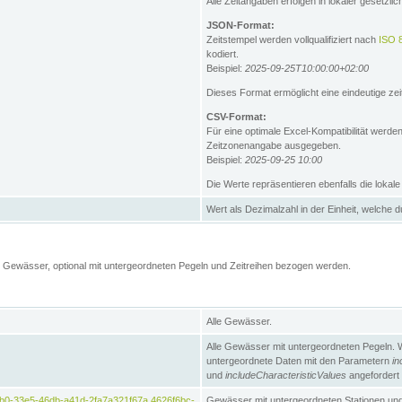
Alle Zeitangaben erfolgen in lokaler gesetz
JSON-Format:
Zeitstempel werden vollqualifiziert nach
ISO 
kodiert.
Beispiel:
2025-09-25T10:00:00+02:00
Dieses Format ermöglicht eine eindeutige zei
CSV-Format:
Für eine optimale Excel-Kompatibilität werde
Zeitzonenangabe ausgegeben.
Beispiel:
2025-09-25 10:00
Die Werte repräsentieren ebenfalls die lokal
Wert als Dezimalzahl in der Einheit, welche 
Gewässer, optional mit untergeordneten Pegeln und Zeitreihen bezogen werden.
Alle Gewässer.
Alle Gewässer mit untergeordneten Pegeln. 
untergeordnete Daten mit den Parametern
in
und
includeCharacteristicValues
angefordert
b0-33e5-46db-a41d-2fa7a321f67a,4626f6bc-
Gewässer mit untergeordneten Stationen und 