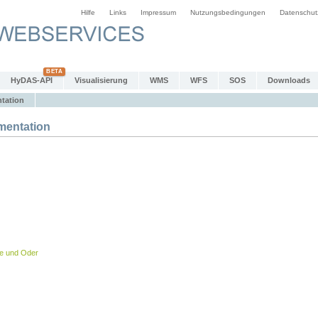
Hilfe
Links
Impressum
Nutzungsbedingungen
Datenschut
HyDAS-API
Visualisierung
WMS
WFS
SOS
Downloads
tation
entation
be und Oder