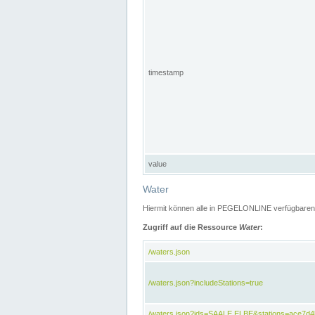
timestamp
value
Water
Hiermit können alle in PEGELONLINE verfügbaren 
Zugriff auf die Ressource
Water
:
/waters.json
/waters.json?includeStations=true
/waters.json?ids=SAALE,ELBE&stations=ace7d4