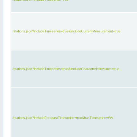
/stations.json?includeTimeseries=true&includeCurrentMeasurement=true
/stations.json?includeTimeseries=true&includeCharacteristicValues=true
/stations.json?includeForecastTimeseries=true&hasTimeseries=WV