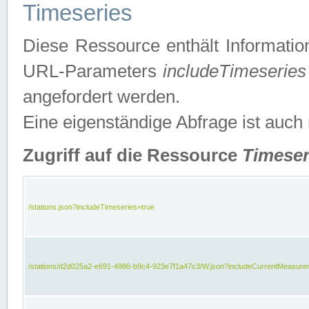
Timeseries
Diese Ressource enthält Informatio
URL-Parameters
includeTimeseries
angefordert werden.
Eine eigenständige Abfrage ist auch
Zugriff auf die Ressource
Timeser
/stations.json?includeTimeseries=true
/stations/d2d025a2-e691-4986-b9c4-923e7f1a47c3/W.json?includeCurrentMeasure