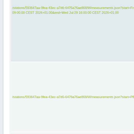
/stations/593647aa-9fea-43ec-a7d6-6476a76ae868/W/measurements.json?start=Fri
09:00:00 CEST 2026+01:00&end=Wed Jul 29 16:00:00 CEST 2026+01:00
/stations/593647aa-9fea-43ec-a7d6-6476a76ae868/W/measurements.json?start=P