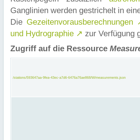
Ganglinien werden gestrichelt in e
Die
Gezeitenvorausberechnungen
und Hydrographie
↗
zur Verfügung ge
Zugriff auf die Ressource
Measur
/stations/593647aa-9fea-43ec-a7d6-6476a76ae868/W/measurements.json