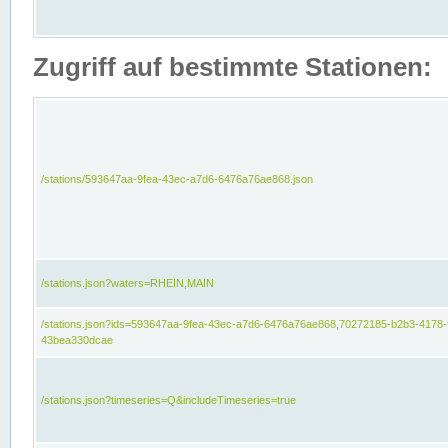
Zugriff auf bestimmte Stationen:
/stations/593647aa-9fea-43ec-a7d6-6476a76ae868.json
/stations.json?waters=RHEIN,MAIN
/stations.json?ids=593647aa-9fea-43ec-a7d6-6476a76ae868,70272185-b2b3-4178-
43bea330dcae
/stations.json?timeseries=Q&includeTimeseries=true