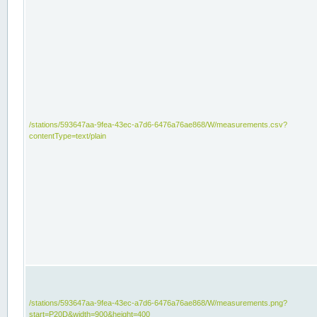
/stations/593647aa-9fea-43ec-a7d6-6476a76ae868/W/measurements.csv?
contentType=text/plain
/stations/593647aa-9fea-43ec-a7d6-6476a76ae868/W/measurements.png?
start=P20D&width=900&height=400