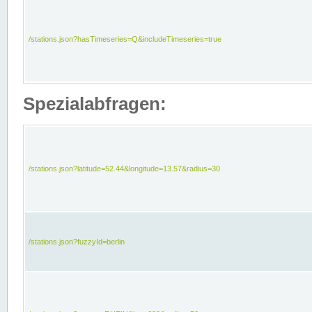
/stations.json?hasTimeseries=Q&includeTimeseries=true
Spezialabfragen:
/stations.json?latitude=52.44&longitude=13.57&radius=30
/stations.json?fuzzyId=berlin