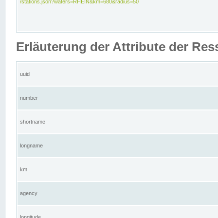
/stations.json?waters=RHEIN&km=680&radius=50
Erläuterung der Attribute der Res
uuid
number
shortname
longname
km
agency
longitude