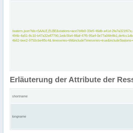
/waters.json?ids=SAALE,ELBE&stations=ace7d4b0-33e5-46db-a41d-2fa7a321f67a,
494b-4a51-8c10-b47a32e87790,1edc5fa4-88af-47f5-95a4-0e77a06fe8b1,de4cc1db
4b62-bee2-9750cbe4f5c4& timeseries=W&includeTimeseries=true&includeStations=
Erläuterung der Attribute der Re
shortname
longname