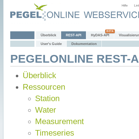
Hilfe
Lin
Überblick
REST-API
HyDAS-API
Visualisieru
User's Guide
Dokumentation
PEGELONLINE REST-AP
Überblick
Ressourcen
Station
Water
Measurement
Timeseries