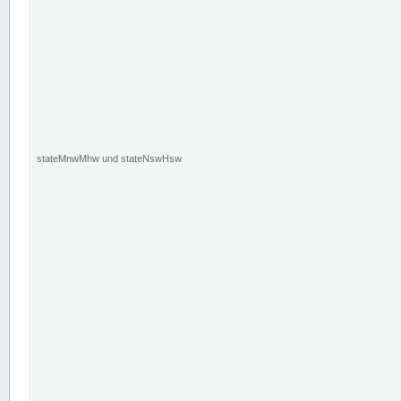
stateMnwMhw und stateNswHsw