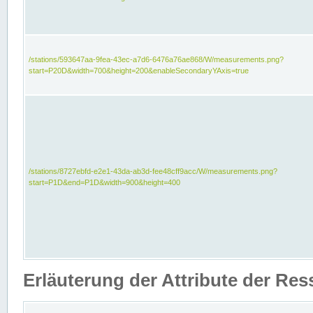
/stations/593647aa-9fea-43ec-a7d6-6476a76ae868/W/measurements.png?
start=P20D&width=700&height=200&enableSecondaryYAxis=true
/stations/8727ebfd-e2e1-43da-ab3d-fee48cff9acc/W/measurements.png?
start=P1D&end=P1D&width=900&height=400
Erläuterung der Attribute der Re