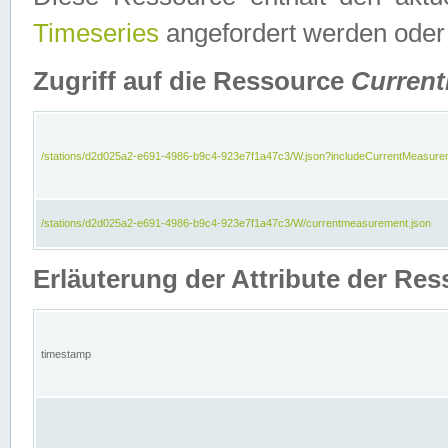
Timeseries
angefordert werden oder
Zugriff auf die Ressource
Curren
/stations/d2d025a2-e691-4986-b9c4-923e7f1a47c3/W.json?includeCurrentMeasure
/stations/d2d025a2-e691-4986-b9c4-923e7f1a47c3/W/currentmeasurement.json
Erläuterung der Attribute der R
timestamp