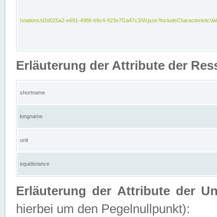
/stations/d2d025a2-e691-4986-b9c4-923e7f1a47c3/W.json?includeCharacteristicVa
Erläuterung der Attribute der Res
shortname
longname
unit
equidistance
Erläuterung der Attribute der U
hierbei um den Pegelnullpunkt):