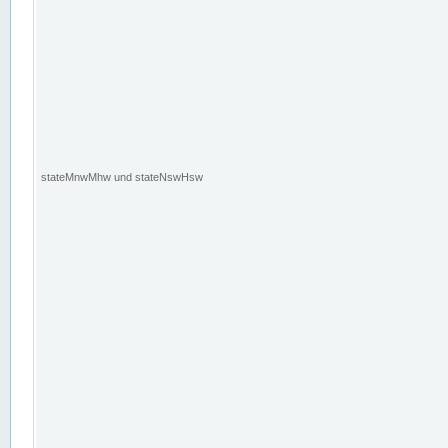
stateMnwMhw und stateNswHsw