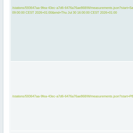
/stations/593647aa-9fea-43ec-a7d6-6476a76ae868/W/measurements.json?start=Sat
09:00:00 CEST 2026+01:00&end=Thu Jul 30 16:00:00 CEST 2026+01:00
/stations/593647aa-9fea-43ec-a7d6-6476a76ae868/W/measurements.json?start=P