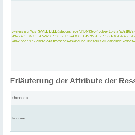
/waters.json?ids=SAALE,ELBE&stations=ace7d4b0-33e5-46db-a41d-2fa7a321f67a,
494b-4a51-8c10-b47a32e87790,1edc5fa4-88af-47f5-95a4-0e77a06fe8b1,de4cc1db
4b62-bee2-9750cbe4f5c4& timeseries=W&includeTimeseries=true&includeStations=
Erläuterung der Attribute der Re
shortname
longname