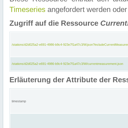
Timeseries
angefordert werden oder
Zugriff auf die Ressource
Curren
/stations/d2d025a2-e691-4986-b9c4-923e7f1a47c3/W.json?includeCurrentMeasure
/stations/d2d025a2-e691-4986-b9c4-923e7f1a47c3/W/currentmeasurement.json
Erläuterung der Attribute der R
timestamp