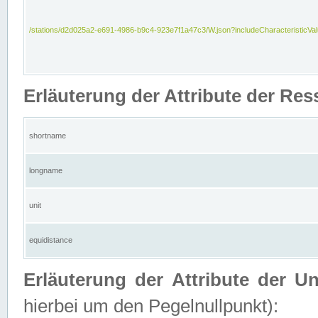
/stations/d2d025a2-e691-4986-b9c4-923e7f1a47c3/W.json?includeCharacteristicVa
Erläuterung der Attribute der Res
shortname
longname
unit
equidistance
Erläuterung der Attribute der U
hierbei um den Pegelnullpunkt):