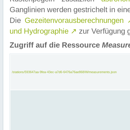
Ganglinien werden gestrichelt in e
Die
Gezeitenvorausberechnungen
und Hydrographie
↗
zur Verfügung ge
Zugriff auf die Ressource
Measur
/stations/593647aa-9fea-43ec-a7d6-6476a76ae868/W/measurements.json