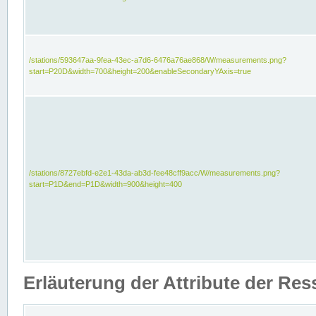
/stations/593647aa-9fea-43ec-a7d6-6476a76ae868/W/measurements.png?
start=P20D&width=700&height=200&enableSecondaryYAxis=true
/stations/8727ebfd-e2e1-43da-ab3d-fee48cff9acc/W/measurements.png?
start=P1D&end=P1D&width=900&height=400
Erläuterung der Attribute der Re