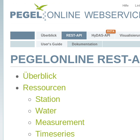
Hilfe
Lin
Überblick
REST-API
HyDAS-API
Visualisieru
User's Guide
Dokumentation
PEGELONLINE REST-AP
Überblick
Ressourcen
Station
Water
Measurement
Timeseries