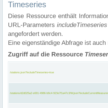
Timeseries
Diese Ressource enthält Informatio
URL-Parameters
includeTimeseries
angefordert werden.
Eine eigenständige Abfrage ist auch
Zugriff auf die Ressource
Timeser
/stations.json?includeTimeseries=true
/stations/d2d025a2-e691-4986-b9c4-923e7f1a47c3/W.json?includeCurrentMeasure