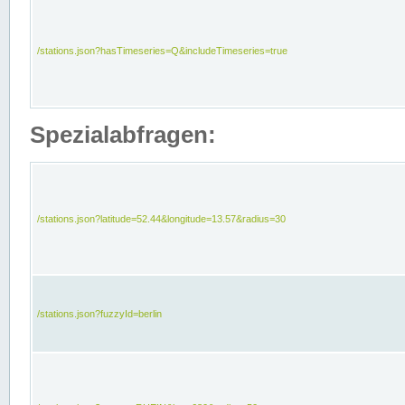
/stations.json?hasTimeseries=Q&includeTimeseries=true
Spezialabfragen:
/stations.json?latitude=52.44&longitude=13.57&radius=30
/stations.json?fuzzyId=berlin