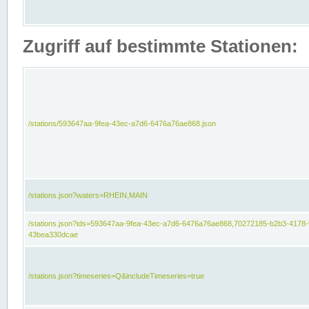
Zugriff auf bestimmte Stationen:
/stations/593647aa-9fea-43ec-a7d6-6476a76ae868.json
/stations.json?waters=RHEIN,MAIN
/stations.json?ids=593647aa-9fea-43ec-a7d6-6476a76ae868,70272185-b2b3-4178-
43bea330dcae
/stations.json?timeseries=Q&includeTimeseries=true