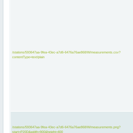
/stations/593647aa-9fea-43ec-a7d6-6476a76ae868/W/measurements.csv?
contentType=text/plain
/stations/593647aa-9fea-43ec-a7d6-6476a76ae868/W/measurements.png?
start=P20D&width=900&height=400