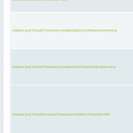
/stations.json?includeTimeseries=true&includeCurrentMeasurement=true
/stations.json?includeTimeseries=true&includeCharacteristicValues=true
/stations.json?includeForecastTimeseries=true&hasTimeseries=WV