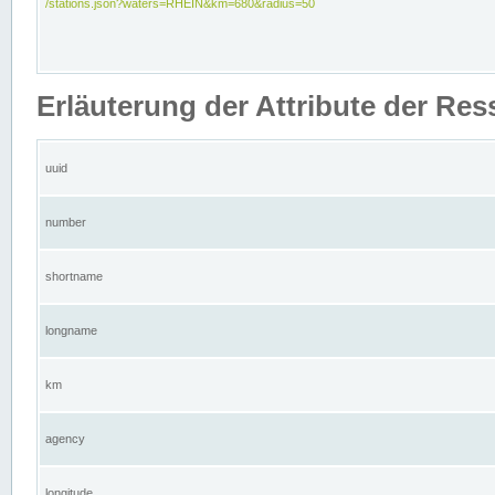
/stations.json?waters=RHEIN&km=680&radius=50
Erläuterung der Attribute der Res
uuid
number
shortname
longname
km
agency
longitude