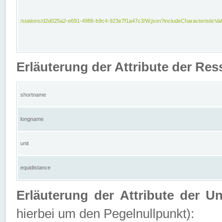
/stations/d2d025a2-e691-4986-b9c4-923e7f1a47c3/W.json?includeCharacteristicVa
Erläuterung der Attribute der Res
shortname
longname
unit
equidistance
Erläuterung der Attribute der U
hierbei um den Pegelnullpunkt):