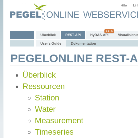
Hilfe
Lin
Überblick
REST-API
HyDAS-API
Visualisieru
User's Guide
Dokumentation
PEGELONLINE REST-AP
Überblick
Ressourcen
Station
Water
Measurement
Timeseries