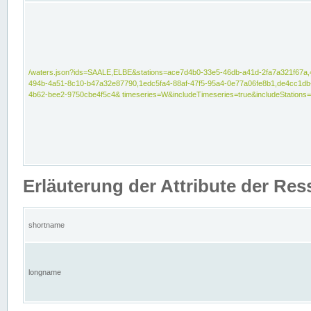
/waters.json?ids=SAALE,ELBE&stations=ace7d4b0-33e5-46db-a41d-2fa7a321f67a,
494b-4a51-8c10-b47a32e87790,1edc5fa4-88af-47f5-95a4-0e77a06fe8b1,de4cc1db
4b62-bee2-9750cbe4f5c4& timeseries=W&includeTimeseries=true&includeStations=
Erläuterung der Attribute der Re
shortname
longname