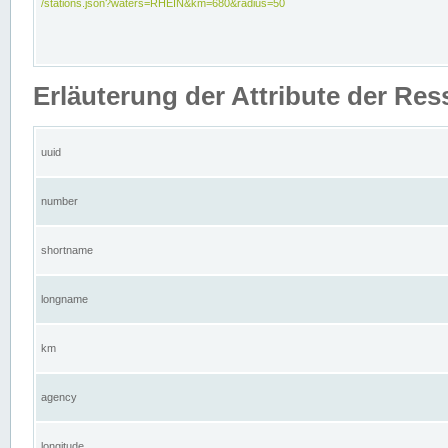
/stations.json?waters=RHEIN&km=680&radius=50
Erläuterung der Attribute der Res
uuid
number
shortname
longname
km
agency
longitude