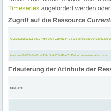
Timeseries
angefordert werden oder
Zugriff auf die Ressource
Curren
/stations/d2d025a2-e691-4986-b9c4-923e7f1a47c3/W.json?includeCurrentMeasure
/stations/d2d025a2-e691-4986-b9c4-923e7f1a47c3/W/currentmeasurement.json
Erläuterung der Attribute der R
timestamp