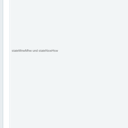
stateMnwMhw und stateNswHsw