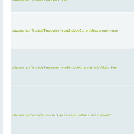
/stations.json?includeTimeseries=true&includeCurrentMeasurement=true
/stations.json?includeTimeseries=true&includeCharacteristicValues=true
/stations.json?includeForecastTimeseries=true&hasTimeseries=WV