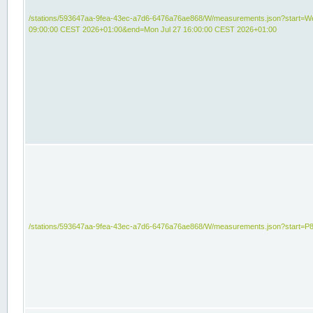
/stations/593647aa-9fea-43ec-a7d6-6476a76ae868/W/measurements.json?start=We
09:00:00 CEST 2026+01:00&end=Mon Jul 27 16:00:00 CEST 2026+01:00
/stations/593647aa-9fea-43ec-a7d6-6476a76ae868/W/measurements.json?start=P