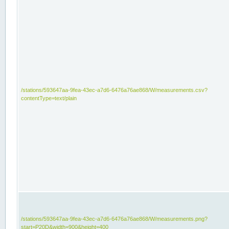
/stations/593647aa-9fea-43ec-a7d6-6476a76ae868/W/measurements.csv?
contentType=text/plain
/stations/593647aa-9fea-43ec-a7d6-6476a76ae868/W/measurements.png?
start=P20D&width=900&height=400