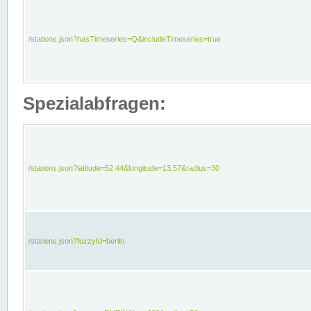
/stations.json?hasTimeseries=Q&includeTimeseries=true
Spezialabfragen:
/stations.json?latitude=52.44&longitude=13.57&radius=30
/stations.json?fuzzyId=berlin