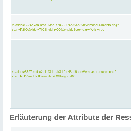
/stations/593647aa-9fea-43ec-a7d6-6476a76ae868/W/measurements.png?
start=P20D&width=700&height=200&enableSecondaryYAxis=true
/stations/8727ebfd-e2e1-43da-ab3d-fee48cff9acc/W/measurements.png?
start=P1D&end=P1D&width=900&height=400
Erläuterung der Attribute der Re