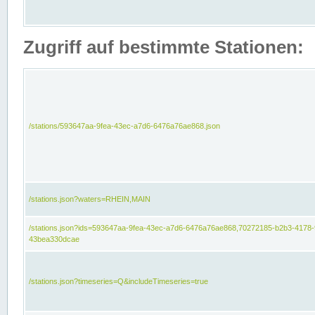
Zugriff auf bestimmte Stationen:
/stations/593647aa-9fea-43ec-a7d6-6476a76ae868.json
/stations.json?waters=RHEIN,MAIN
/stations.json?ids=593647aa-9fea-43ec-a7d6-6476a76ae868,70272185-b2b3-4178-
43bea330dcae
/stations.json?timeseries=Q&includeTimeseries=true