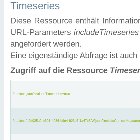
Timeseries
Diese Ressource enthält Informatio
URL-Parameters
includeTimeseries
angefordert werden.
Eine eigenständige Abfrage ist auch
Zugriff auf die Ressource
Timeser
/stations.json?includeTimeseries=true
/stations/d2d025a2-e691-4986-b9c4-923e7f1a47c3/W.json?includeCurrentMeasure