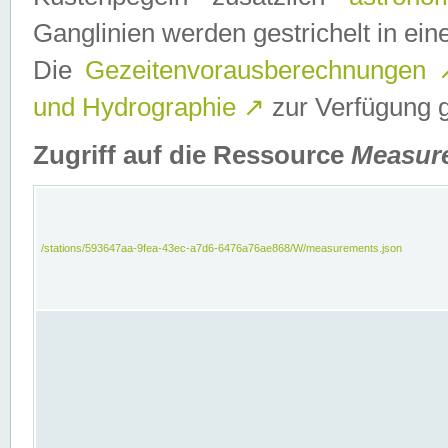
Ganglinien werden gestrichelt in e
Die
Gezeitenvorausberechnungen
und Hydrographie
↗
zur Verfügung ge
Zugriff auf die Ressource
Measur
/stations/593647aa-9fea-43ec-a7d6-6476a76ae868/W/measurements.json