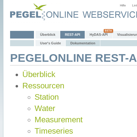
Hilfe
Lin
Überblick
REST-API
HyDAS-API
Visualisieru
User's Guide
Dokumentation
PEGELONLINE REST-AP
Überblick
Ressourcen
Station
Water
Measurement
Timeseries