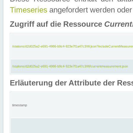
Timeseries
angefordert werden oder
Zugriff auf die Ressource
Curren
/stations/d2d025a2-e691-4986-b9c4-923e7f1a47c3/W.json?includeCurrentMeasure
/stations/d2d025a2-e691-4986-b9c4-923e7f1a47c3/W/currentmeasurement.json
Erläuterung der Attribute der R
timestamp