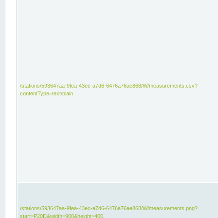
/stations/593647aa-9fea-43ec-a7d6-6476a76ae868/W/measurements.csv?
contentType=text/plain
/stations/593647aa-9fea-43ec-a7d6-6476a76ae868/W/measurements.png?
start=P20D&width=900&height=400