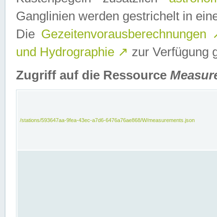
Ganglinien werden gestrichelt in e
Die
Gezeitenvorausberechnungen
und Hydrographie
↗
zur Verfügung ge
Zugriff auf die Ressource
Measur
/stations/593647aa-9fea-43ec-a7d6-6476a76ae868/W/measurements.json