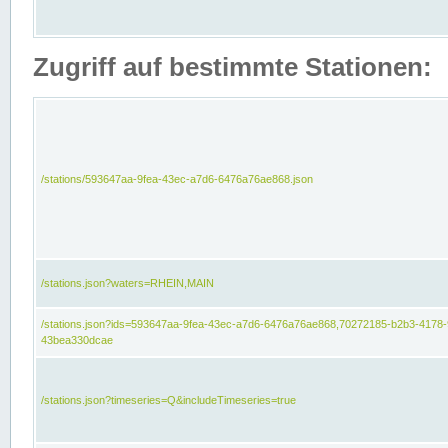
Zugriff auf bestimmte Stationen:
/stations/593647aa-9fea-43ec-a7d6-6476a76ae868.json
/stations.json?waters=RHEIN,MAIN
/stations.json?ids=593647aa-9fea-43ec-a7d6-6476a76ae868,70272185-b2b3-4178-
43bea330dcae
/stations.json?timeseries=Q&includeTimeseries=true