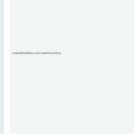
stateMnwMhw und stateNswHsw