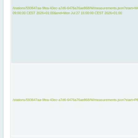
/stations/593647aa-9fea-43ec-a7d6-6476a76ae868/W/measurements.json?start=We
09:00:00 CEST 2026+01:00&end=Mon Jul 27 16:00:00 CEST 2026+01:00
/stations/593647aa-9fea-43ec-a7d6-6476a76ae868/W/measurements.json?start=P