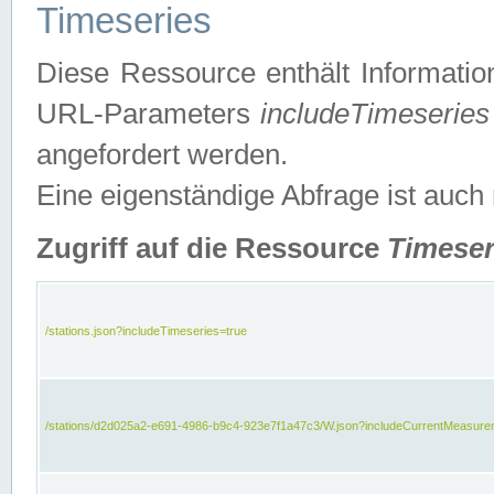
Timeseries
Diese Ressource enthält Informatio
URL-Parameters
includeTimeseries
angefordert werden.
Eine eigenständige Abfrage ist auch
Zugriff auf die Ressource
Timeser
/stations.json?includeTimeseries=true
/stations/d2d025a2-e691-4986-b9c4-923e7f1a47c3/W.json?includeCurrentMeasure