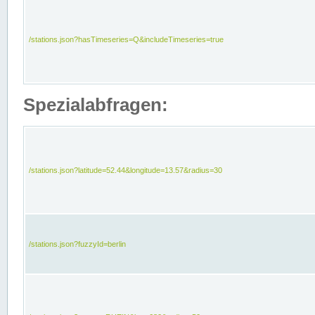
/stations.json?hasTimeseries=Q&includeTimeseries=true
Spezialabfragen:
/stations.json?latitude=52.44&longitude=13.57&radius=30
/stations.json?fuzzyId=berlin