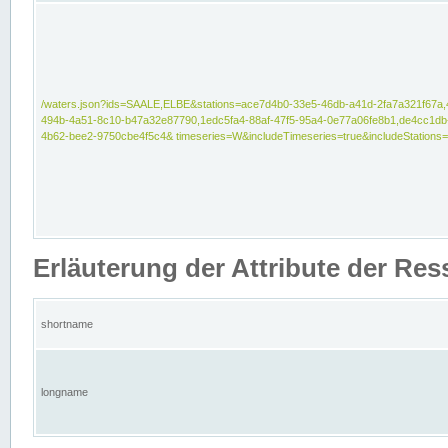
/waters.json?ids=SAALE,ELBE&stations=ace7d4b0-33e5-46db-a41d-2fa7a321f67a,
494b-4a51-8c10-b47a32e87790,1edc5fa4-88af-47f5-95a4-0e77a06fe8b1,de4cc1db
4b62-bee2-9750cbe4f5c4& timeseries=W&includeTimeseries=true&includeStations=
Erläuterung der Attribute der Re
shortname
longname