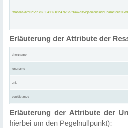
/stations/d2d025a2-e691-4986-b9c4-923e7f1a47c3/W.json?includeCharacteristicVa
Erläuterung der Attribute der Res
shortname
longname
unit
equidistance
Erläuterung der Attribute der U
hierbei um den Pegelnullpunkt):