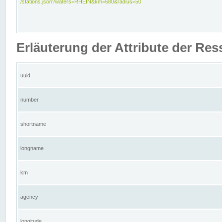
/stations.json?waters=RHEIN&km=680&radius=50
Erläuterung der Attribute der Res
uuid
number
shortname
longname
km
agency
longitude