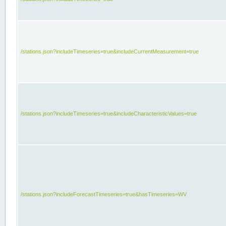
/stations.json?includeTimeseries=true&includeCurrentMeasurement=true
/stations.json?includeTimeseries=true&includeCharacteristicValues=true
/stations.json?includeForecastTimeseries=true&hasTimeseries=WV