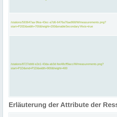
/stations/593647aa-9fea-43ec-a7d6-6476a76ae868/W/measurements.png?
start=P20D&width=700&height=200&enableSecondaryYAxis=true
/stations/8727ebfd-e2e1-43da-ab3d-fee48cff9acc/W/measurements.png?
start=P1D&end=P1D&width=900&height=400
Erläuterung der Attribute der Re