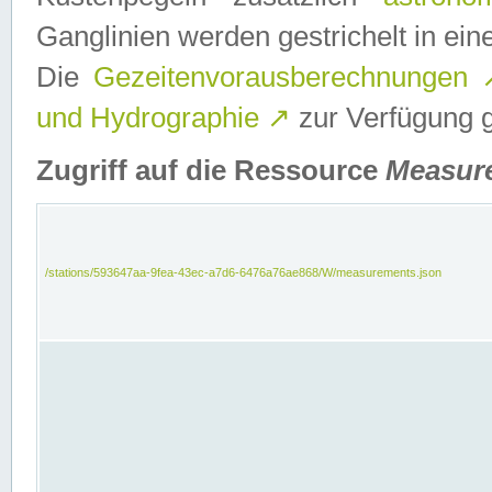
Ganglinien werden gestrichelt in e
Die
Gezeitenvorausberechnungen
und Hydrographie
↗
zur Verfügung ge
Zugriff auf die Ressource
Measur
/stations/593647aa-9fea-43ec-a7d6-6476a76ae868/W/measurements.json