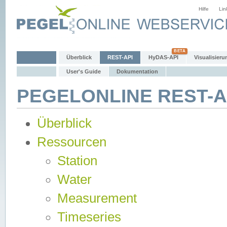
Hilfe
Lin
Überblick
REST-API
HyDAS-API
Visualisieru
User's Guide
Dokumentation
PEGELONLINE REST-AP
Überblick
Ressourcen
Station
Water
Measurement
Timeseries