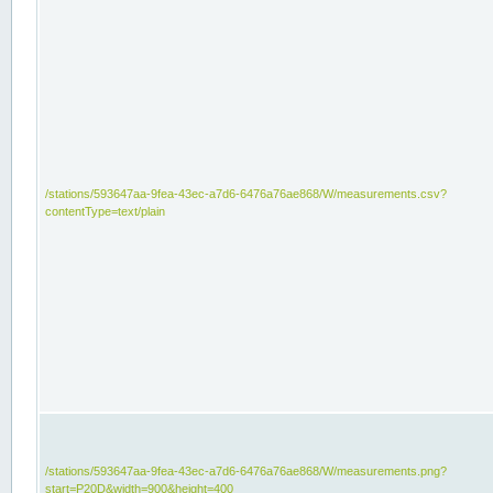
/stations/593647aa-9fea-43ec-a7d6-6476a76ae868/W/measurements.csv?
contentType=text/plain
/stations/593647aa-9fea-43ec-a7d6-6476a76ae868/W/measurements.png?
start=P20D&width=900&height=400