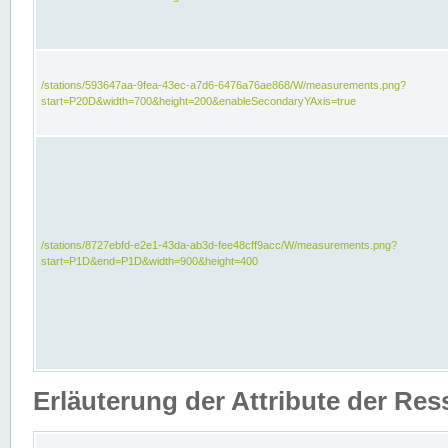
/stations/593647aa-9fea-43ec-a7d6-6476a76ae868/W/measurements.png?
start=P20D&width=700&height=200&enableSecondaryYAxis=true
/stations/8727ebfd-e2e1-43da-ab3d-fee48cff9acc/W/measurements.png?
start=P1D&end=P1D&width=900&height=400
Erläuterung der Attribute der Re