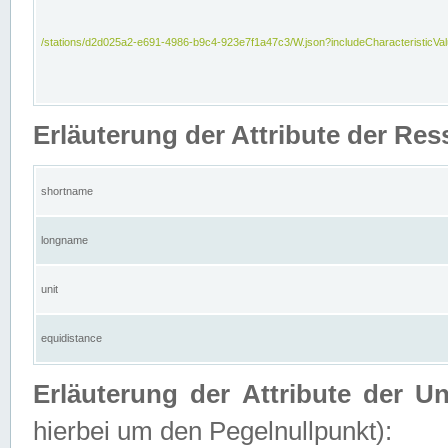
/stations/d2d025a2-e691-4986-b9c4-923e7f1a47c3/W.json?includeCharacteristicVa
Erläuterung der Attribute der Res
shortname
longname
unit
equidistance
Erläuterung der Attribute der U
hierbei um den Pegelnullpunkt):