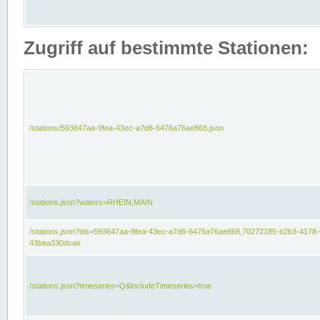
Zugriff auf bestimmte Stationen:
/stations/593647aa-9fea-43ec-a7d6-6476a76ae868.json
/stations.json?waters=RHEIN,MAIN
/stations.json?ids=593647aa-9fea-43ec-a7d6-6476a76ae868,70272185-b2b3-4178-
43bea330dcae
/stations.json?timeseries=Q&includeTimeseries=true