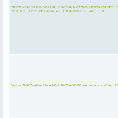
/stations/593647aa-9fea-43ec-a7d6-6476a76ae868/W/measurements.json?start=Th
09:00:00 CEST 2026+01:00&end=Tue Jul 28 16:00:00 CEST 2026+01:00
/stations/593647aa-9fea-43ec-a7d6-6476a76ae868/W/measurements.json?start=P