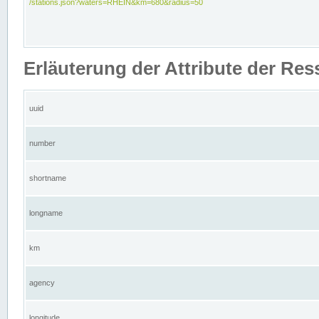
/stations.json?waters=RHEIN&km=680&radius=50
Erläuterung der Attribute der Res
uuid
number
shortname
longname
km
agency
longitude