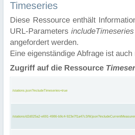
Timeseries
Diese Ressource enthält Informatio
URL-Parameters
includeTimeseries
angefordert werden.
Eine eigenständige Abfrage ist auch
Zugriff auf die Ressource
Timeser
/stations.json?includeTimeseries=true
/stations/d2d025a2-e691-4986-b9c4-923e7f1a47c3/W.json?includeCurrentMeasure