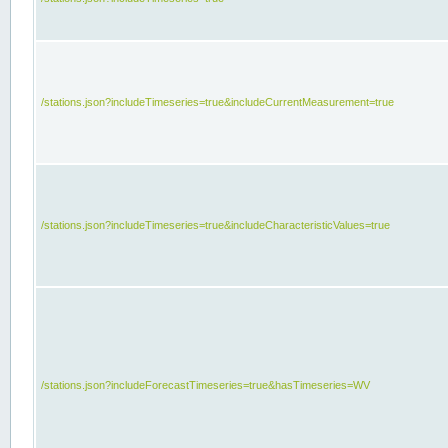
/stations.json?includeTimeseries=true&includeCurrentMeasurement=true
/stations.json?includeTimeseries=true&includeCharacteristicValues=true
/stations.json?includeForecastTimeseries=true&hasTimeseries=WV