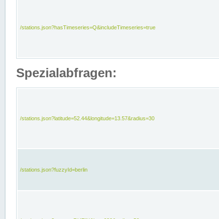
/stations.json?hasTimeseries=Q&includeTimeseries=true
Spezialabfragen:
/stations.json?latitude=52.44&longitude=13.57&radius=30
/stations.json?fuzzyId=berlin