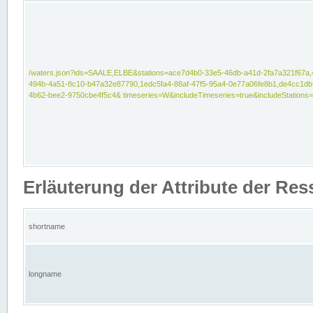
/waters.json?ids=SAALE,ELBE&stations=ace7d4b0-33e5-46db-a41d-2fa7a321f67a,
494b-4a51-8c10-b47a32e87790,1edc5fa4-88af-47f5-95a4-0e77a06fe8b1,de4cc1db
4b62-bee2-9750cbe4f5c4& timeseries=W&includeTimeseries=true&includeStations=
Erläuterung der Attribute der Re
shortname
longname