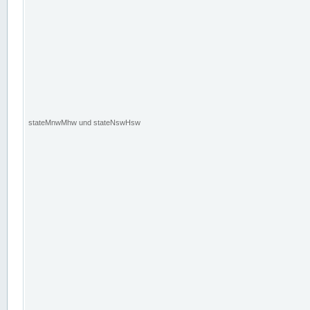
stateMnwMhw und stateNswHsw