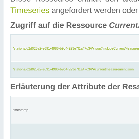
Timeseries
angefordert werden oder
Zugriff auf die Ressource
Curren
/stations/d2d025a2-e691-4986-b9c4-923e7f1a47c3/W.json?includeCurrentMeasure
/stations/d2d025a2-e691-4986-b9c4-923e7f1a47c3/W/currentmeasurement.json
Erläuterung der Attribute der R
timestamp