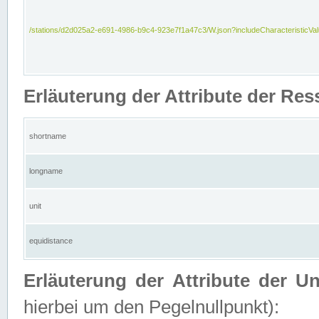
/stations/d2d025a2-e691-4986-b9c4-923e7f1a47c3/W.json?includeCharacteristicVa
Erläuterung der Attribute der Res
shortname
longname
unit
equidistance
Erläuterung der Attribute der U
hierbei um den Pegelnullpunkt):