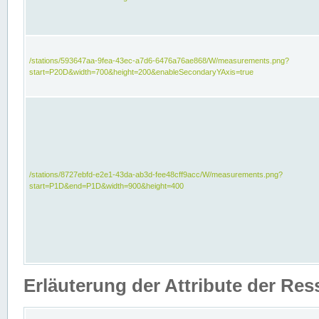
/stations/593647aa-9fea-43ec-a7d6-6476a76ae868/W/measurements.png?
start=P20D&width=700&height=200&enableSecondaryYAxis=true
/stations/8727ebfd-e2e1-43da-ab3d-fee48cff9acc/W/measurements.png?
start=P1D&end=P1D&width=900&height=400
Erläuterung der Attribute der Re