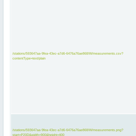
/stations/593647aa-9fea-43ec-a7d6-6476a76ae868/W/measurements.csv?
contentType=text/plain
/stations/593647aa-9fea-43ec-a7d6-6476a76ae868/W/measurements.png?
start=P20D&width=900&height=400