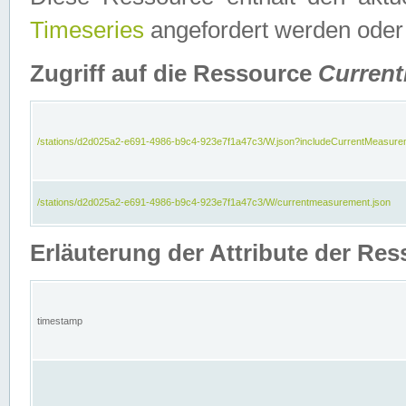
Timeseries
angefordert werden oder
Zugriff auf die Ressource
Curren
/stations/d2d025a2-e691-4986-b9c4-923e7f1a47c3/W.json?includeCurrentMeasure
/stations/d2d025a2-e691-4986-b9c4-923e7f1a47c3/W/currentmeasurement.json
Erläuterung der Attribute der R
timestamp