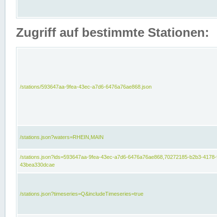
Zugriff auf bestimmte Stationen:
/stations/593647aa-9fea-43ec-a7d6-6476a76ae868.json
/stations.json?waters=RHEIN,MAIN
/stations.json?ids=593647aa-9fea-43ec-a7d6-6476a76ae868,70272185-b2b3-4178-
43bea330dcae
/stations.json?timeseries=Q&includeTimeseries=true