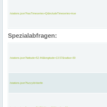
/stations.json?hasTimeseries=Q&includeTimeseries=true
Spezialabfragen:
/stations.json?latitude=52.44&longitude=13.57&radius=30
/stations.json?fuzzyId=berlin