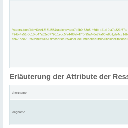
/waters.json?ids=SAALE,ELBE&stations=ace7d4b0-33e5-46db-a41d-2fa7a321f67a,
494b-4a51-8c10-b47a32e87790,1edc5fa4-88af-47f5-95a4-0e77a06fe8b1,de4cc1db
4b62-bee2-9750cbe4f5c4& timeseries=W&includeTimeseries=true&includeStations=
Erläuterung der Attribute der Re
shortname
longname