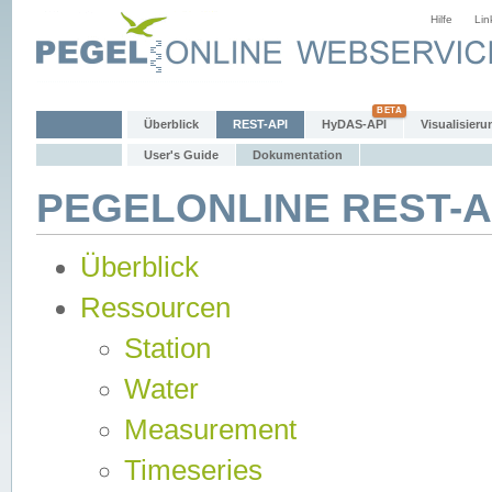
Hilfe
Lin
Überblick
REST-API
HyDAS-API
Visualisieru
User's Guide
Dokumentation
PEGELONLINE REST-AP
Überblick
Ressourcen
Station
Water
Measurement
Timeseries