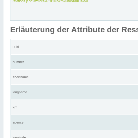
/stations.json?waters=RHEIN&km=680&radius=50
Erläuterung der Attribute der Res
uuid
number
shortname
longname
km
agency
longitude