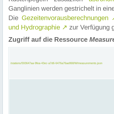
Ganglinien werden gestrichelt in e
Die
Gezeitenvorausberechnungen
und Hydrographie
↗
zur Verfügung ge
Zugriff auf die Ressource
Measur
/stations/593647aa-9fea-43ec-a7d6-6476a76ae868/W/measurements.json