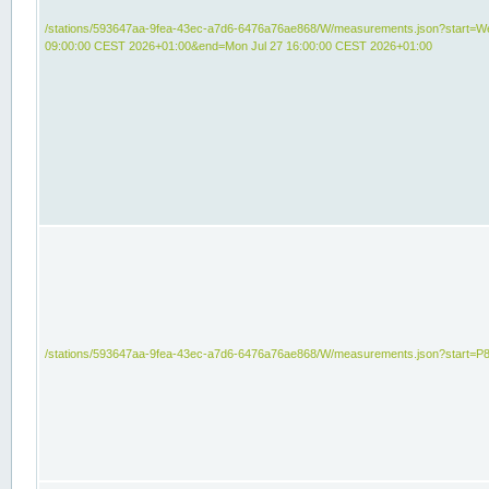
/stations/593647aa-9fea-43ec-a7d6-6476a76ae868/W/measurements.json?start=We
09:00:00 CEST 2026+01:00&end=Mon Jul 27 16:00:00 CEST 2026+01:00
/stations/593647aa-9fea-43ec-a7d6-6476a76ae868/W/measurements.json?start=P