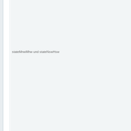
stateMnwMhw und stateNswHsw