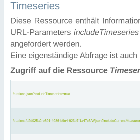
Timeseries
Diese Ressource enthält Informatio
URL-Parameters
includeTimeseries
angefordert werden.
Eine eigenständige Abfrage ist auch
Zugriff auf die Ressource
Timeser
/stations.json?includeTimeseries=true
/stations/d2d025a2-e691-4986-b9c4-923e7f1a47c3/W.json?includeCurrentMeasure