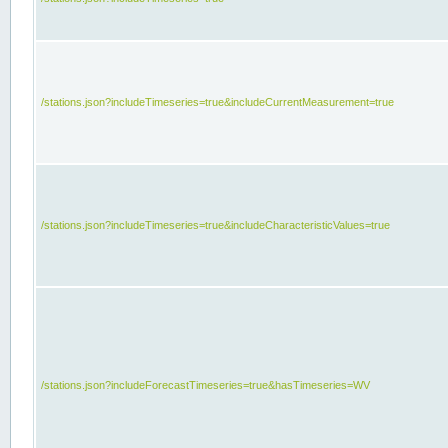
/stations.json?includeTimeseries=true&includeCurrentMeasurement=true
/stations.json?includeTimeseries=true&includeCharacteristicValues=true
/stations.json?includeForecastTimeseries=true&hasTimeseries=WV