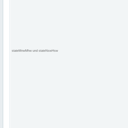
stateMnwMhw und stateNswHsw