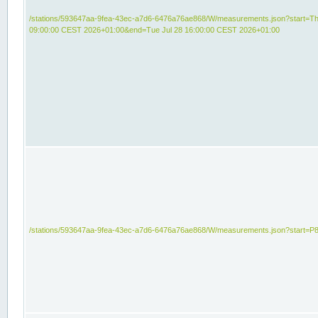
/stations/593647aa-9fea-43ec-a7d6-6476a76ae868/W/measurements.json?start=Th
09:00:00 CEST 2026+01:00&end=Tue Jul 28 16:00:00 CEST 2026+01:00
/stations/593647aa-9fea-43ec-a7d6-6476a76ae868/W/measurements.json?start=P