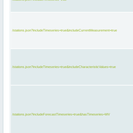
/stations.json?includeTimeseries=true&includeCurrentMeasurement=true
/stations.json?includeTimeseries=true&includeCharacteristicValues=true
/stations.json?includeForecastTimeseries=true&hasTimeseries=WV