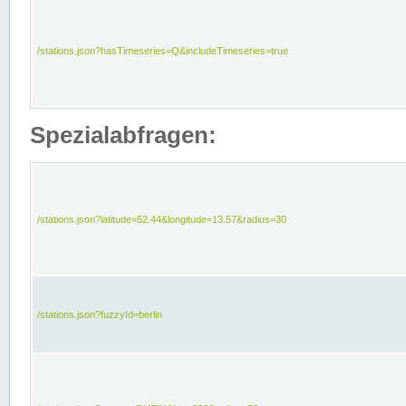
/stations.json?hasTimeseries=Q&includeTimeseries=true
Spezialabfragen:
/stations.json?latitude=52.44&longitude=13.57&radius=30
/stations.json?fuzzyId=berlin