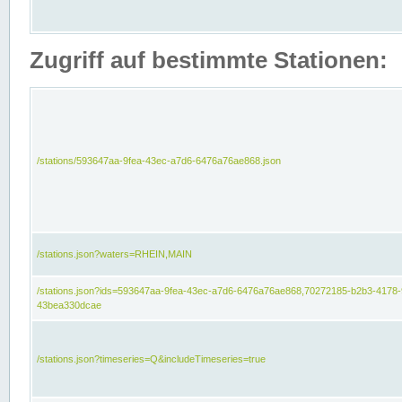
Zugriff auf bestimmte Stationen:
/stations/593647aa-9fea-43ec-a7d6-6476a76ae868.json
/stations.json?waters=RHEIN,MAIN
/stations.json?ids=593647aa-9fea-43ec-a7d6-6476a76ae868,70272185-b2b3-4178-
43bea330dcae
/stations.json?timeseries=Q&includeTimeseries=true