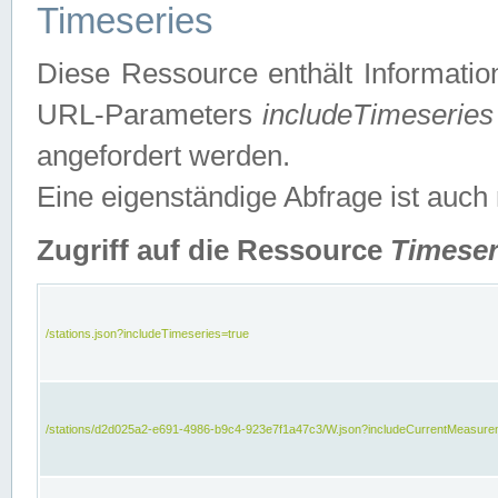
Timeseries
Diese Ressource enthält Informatio
URL-Parameters
includeTimeseries
angefordert werden.
Eine eigenständige Abfrage ist auch
Zugriff auf die Ressource
Timeser
/stations.json?includeTimeseries=true
/stations/d2d025a2-e691-4986-b9c4-923e7f1a47c3/W.json?includeCurrentMeasure