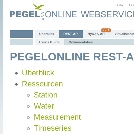
Hilfe
Lin
Überblick
REST-API
HyDAS-API
Visualisieru
User's Guide
Dokumentation
PEGELONLINE REST-AP
Überblick
Ressourcen
Station
Water
Measurement
Timeseries