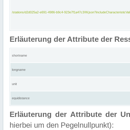
/stations/d2d025a2-e691-4986-b9c4-923e7f1a47c3/W.json?includeCharacteristicVa
Erläuterung der Attribute der Res
shortname
longname
unit
equidistance
Erläuterung der Attribute der U
hierbei um den Pegelnullpunkt):