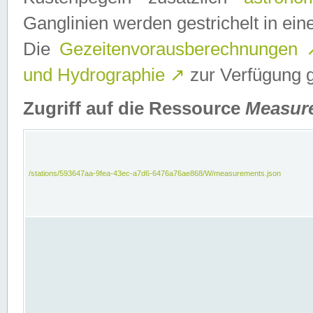
Ganglinien werden gestrichelt in e
Die
Gezeitenvorausberechnungen
und Hydrographie
↗
zur Verfügung ge
Zugriff auf die Ressource
Measur
/stations/593647aa-9fea-43ec-a7d6-6476a76ae868/W/measurements.json