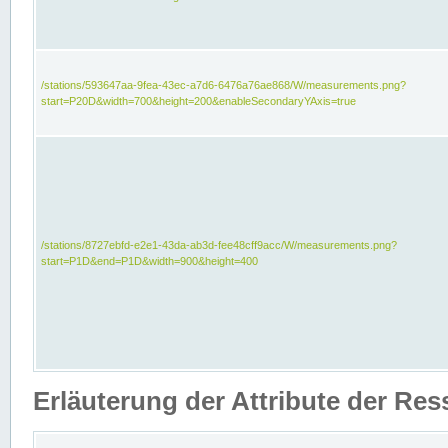
/stations/593647aa-9fea-43ec-a7d6-6476a76ae868/W/measurements.png?
start=P20D&width=700&height=200&enableSecondaryYAxis=true
/stations/8727ebfd-e2e1-43da-ab3d-fee48cff9acc/W/measurements.png?
start=P1D&end=P1D&width=900&height=400
Erläuterung der Attribute der Re