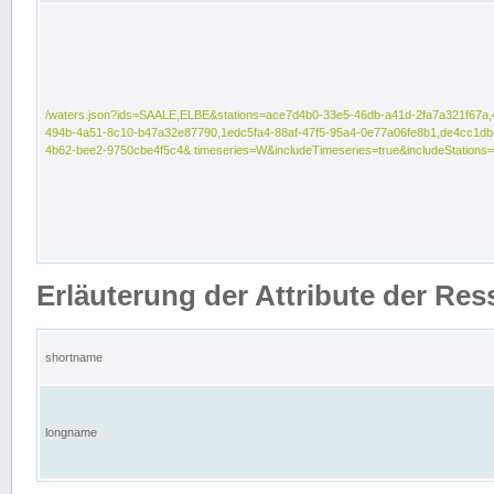
/waters.json?ids=SAALE,ELBE&stations=ace7d4b0-33e5-46db-a41d-2fa7a321f67a,
494b-4a51-8c10-b47a32e87790,1edc5fa4-88af-47f5-95a4-0e77a06fe8b1,de4cc1db
4b62-bee2-9750cbe4f5c4& timeseries=W&includeTimeseries=true&includeStations=
Erläuterung der Attribute der Re
shortname
longname