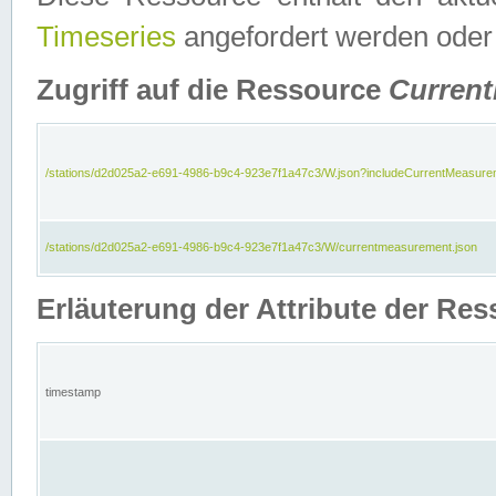
Timeseries
angefordert werden oder
Zugriff auf die Ressource
Curren
/stations/d2d025a2-e691-4986-b9c4-923e7f1a47c3/W.json?includeCurrentMeasure
/stations/d2d025a2-e691-4986-b9c4-923e7f1a47c3/W/currentmeasurement.json
Erläuterung der Attribute der R
timestamp