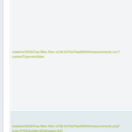
/stations/593647aa-9fea-43ec-a7d6-6476a76ae868/W/measurements.csv?
contentType=text/plain
/stations/593647aa-9fea-43ec-a7d6-6476a76ae868/W/measurements.png?
start=P20D&width=900&height=400