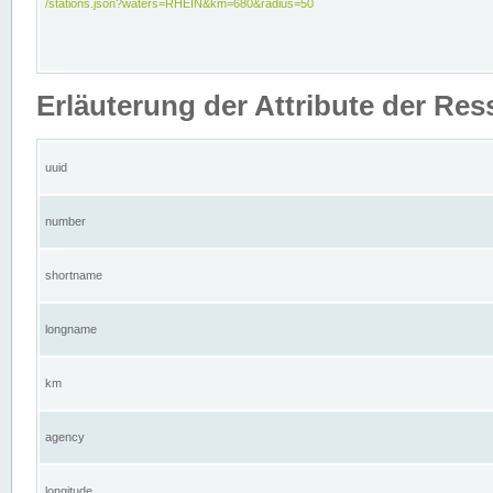
/stations.json?waters=RHEIN&km=680&radius=50
Erläuterung der Attribute der Res
uuid
number
shortname
longname
km
agency
longitude