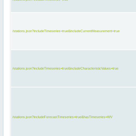
/stations.json?includeTimeseries=true&includeCurrentMeasurement=true
/stations.json?includeTimeseries=true&includeCharacteristicValues=true
/stations.json?includeForecastTimeseries=true&hasTimeseries=WV