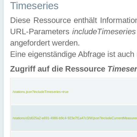
Timeseries
Diese Ressource enthält Informatio
URL-Parameters
includeTimeseries
angefordert werden.
Eine eigenständige Abfrage ist auch
Zugriff auf die Ressource
Timeser
/stations.json?includeTimeseries=true
/stations/d2d025a2-e691-4986-b9c4-923e7f1a47c3/W.json?includeCurrentMeasure