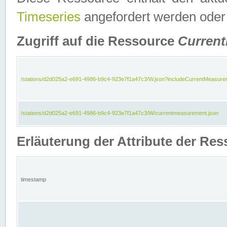
Timeseries
angefordert werden oder
Zugriff auf die Ressource
Curren
/stations/d2d025a2-e691-4986-b9c4-923e7f1a47c3/W.json?includeCurrentMeasure
/stations/d2d025a2-e691-4986-b9c4-923e7f1a47c3/W/currentmeasurement.json
Erläuterung der Attribute der R
timestamp