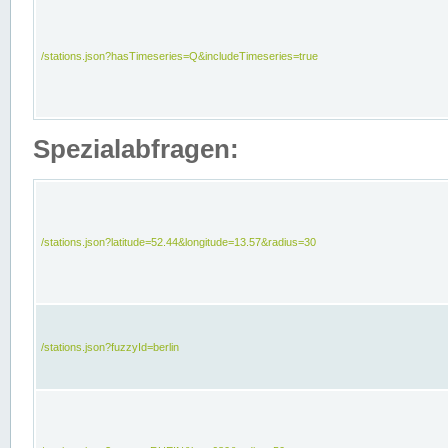
/stations.json?hasTimeseries=Q&includeTimeseries=true
Spezialabfragen:
/stations.json?latitude=52.44&longitude=13.57&radius=30
/stations.json?fuzzyId=berlin