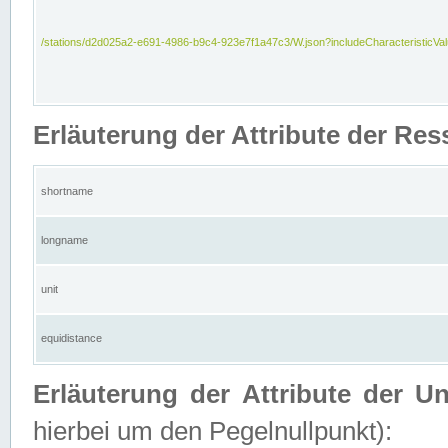
/stations/d2d025a2-e691-4986-b9c4-923e7f1a47c3/W.json?includeCharacteristicVa
Erläuterung der Attribute der Res
shortname
longname
unit
equidistance
Erläuterung der Attribute der U
hierbei um den Pegelnullpunkt):