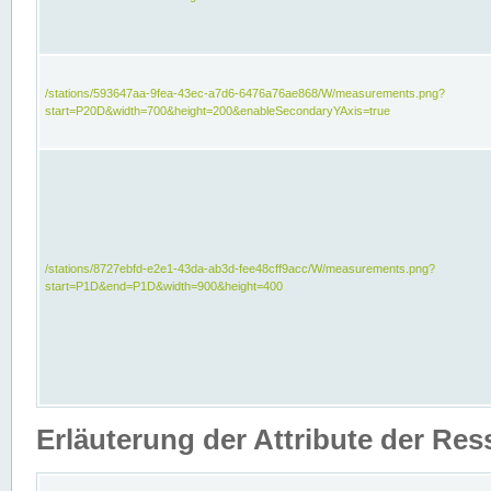
/stations/593647aa-9fea-43ec-a7d6-6476a76ae868/W/measurements.png?
start=P20D&width=700&height=200&enableSecondaryYAxis=true
/stations/8727ebfd-e2e1-43da-ab3d-fee48cff9acc/W/measurements.png?
start=P1D&end=P1D&width=900&height=400
Erläuterung der Attribute der Re