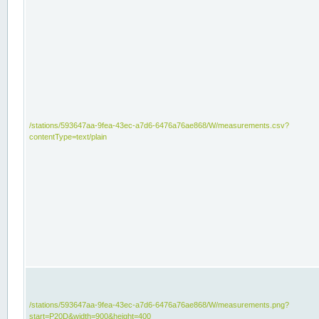
/stations/593647aa-9fea-43ec-a7d6-6476a76ae868/W/measurements.csv?
contentType=text/plain
/stations/593647aa-9fea-43ec-a7d6-6476a76ae868/W/measurements.png?
start=P20D&width=900&height=400