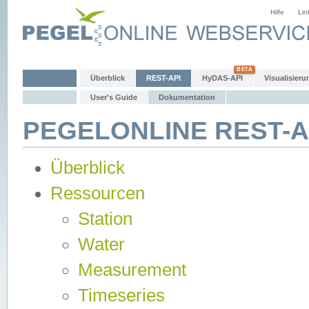
Hilfe
Lin
Überblick
REST-API
HyDAS-API
Visualisieru
User's Guide
Dokumentation
PEGELONLINE REST-AP
Überblick
Ressourcen
Station
Water
Measurement
Timeseries