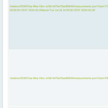
/stations/593647aa-9fea-43ec-a7d6-6476a76ae868/W/measurements.json?start=Th
09:00:00 CEST 2026+01:00&end=Tue Jul 28 16:00:00 CEST 2026+01:00
/stations/593647aa-9fea-43ec-a7d6-6476a76ae868/W/measurements.json?start=P