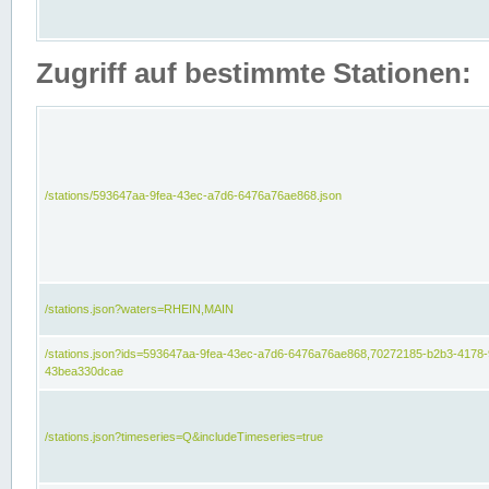
Zugriff auf bestimmte Stationen:
/stations/593647aa-9fea-43ec-a7d6-6476a76ae868.json
/stations.json?waters=RHEIN,MAIN
/stations.json?ids=593647aa-9fea-43ec-a7d6-6476a76ae868,70272185-b2b3-4178-
43bea330dcae
/stations.json?timeseries=Q&includeTimeseries=true