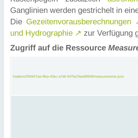
Ganglinien werden gestrichelt in e
Die
Gezeitenvorausberechnungen
und Hydrographie
↗
zur Verfügung ge
Zugriff auf die Ressource
Measur
/stations/593647aa-9fea-43ec-a7d6-6476a76ae868/W/measurements.json