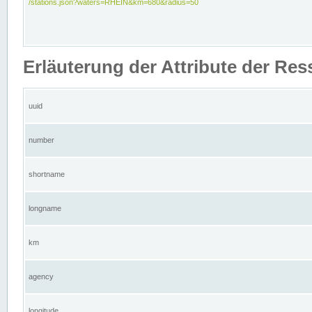
/stations.json?waters=RHEIN&km=680&radius=50
Erläuterung der Attribute der Res
uuid
number
shortname
longname
km
agency
longitude