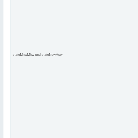
stateMnwMhw und stateNswHsw