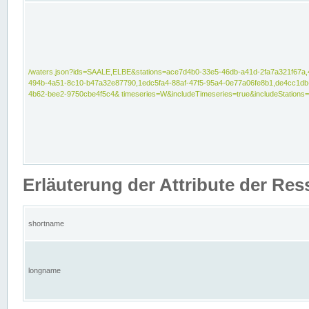
/waters.json?ids=SAALE,ELBE&stations=ace7d4b0-33e5-46db-a41d-2fa7a321f67a,
494b-4a51-8c10-b47a32e87790,1edc5fa4-88af-47f5-95a4-0e77a06fe8b1,de4cc1db
4b62-bee2-9750cbe4f5c4& timeseries=W&includeTimeseries=true&includeStations=
Erläuterung der Attribute der Re
shortname
longname