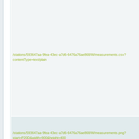
/stations/593647aa-9fea-43ec-a7d6-6476a76ae868/W/measurements.csv?
contentType=text/plain
/stations/593647aa-9fea-43ec-a7d6-6476a76ae868/W/measurements.png?
start=P20D&width=900&height=400