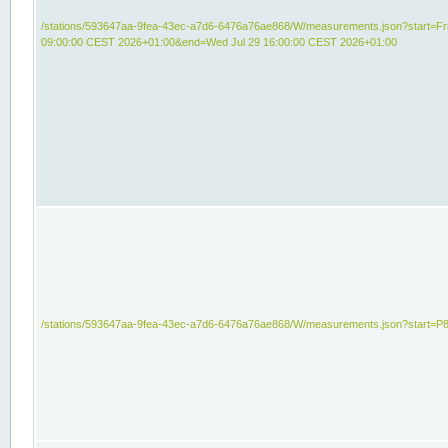
/stations/593647aa-9fea-43ec-a7d6-6476a76ae868/W/measurements.json?start=Fri
09:00:00 CEST 2026+01:00&end=Wed Jul 29 16:00:00 CEST 2026+01:00
/stations/593647aa-9fea-43ec-a7d6-6476a76ae868/W/measurements.json?start=P