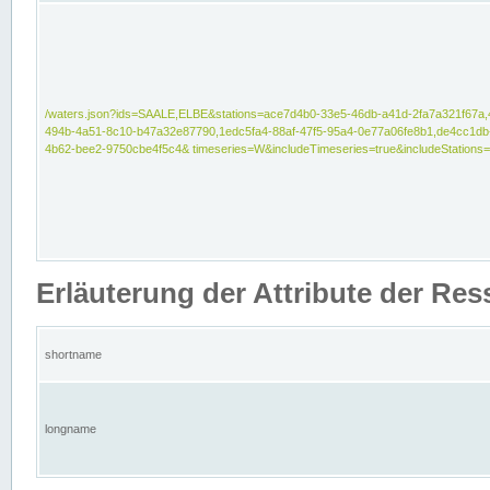
/waters.json?ids=SAALE,ELBE&stations=ace7d4b0-33e5-46db-a41d-2fa7a321f67a,
494b-4a51-8c10-b47a32e87790,1edc5fa4-88af-47f5-95a4-0e77a06fe8b1,de4cc1db
4b62-bee2-9750cbe4f5c4& timeseries=W&includeTimeseries=true&includeStations=
Erläuterung der Attribute der Re
shortname
longname