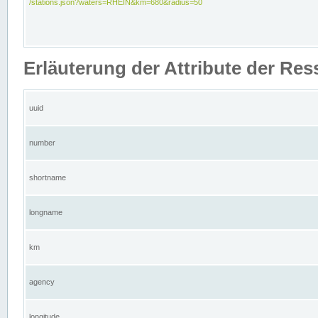
/stations.json?waters=RHEIN&km=680&radius=50
Erläuterung der Attribute der Res
uuid
number
shortname
longname
km
agency
longitude