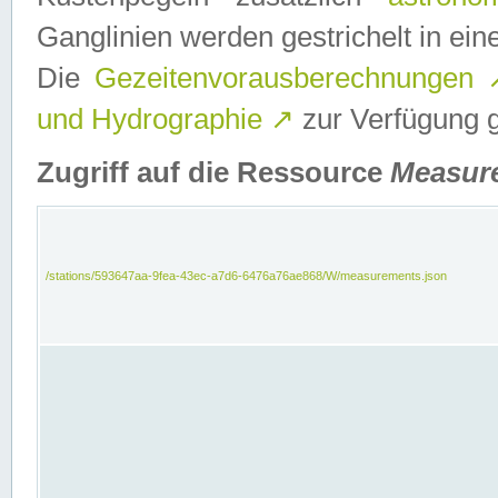
Ganglinien werden gestrichelt in e
Die
Gezeitenvorausberechnungen
und Hydrographie
↗
zur Verfügung ge
Zugriff auf die Ressource
Measur
/stations/593647aa-9fea-43ec-a7d6-6476a76ae868/W/measurements.json