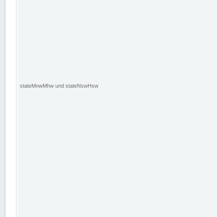
stateMnwMhw und stateNswHsw