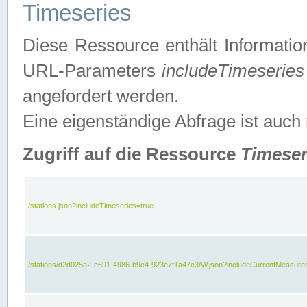
Timeseries
Diese Ressource enthält Informatio
URL-Parameters
includeTimeseries
angefordert werden.
Eine eigenständige Abfrage ist auch
Zugriff auf die Ressource
Timeser
/stations.json?includeTimeseries=true
/stations/d2d025a2-e691-4986-b9c4-923e7f1a47c3/W.json?includeCurrentMeasure