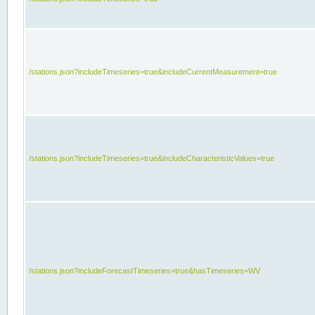
/stations.json?includeTimeseries=true&includeCurrentMeasurement=true
/stations.json?includeTimeseries=true&includeCharacteristicValues=true
/stations.json?includeForecastTimeseries=true&hasTimeseries=WV