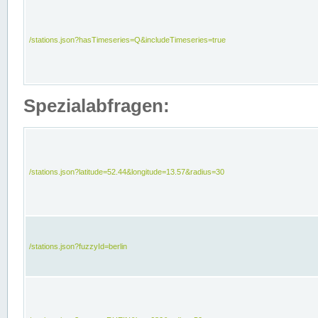
/stations.json?hasTimeseries=Q&includeTimeseries=true
Spezialabfragen:
/stations.json?latitude=52.44&longitude=13.57&radius=30
/stations.json?fuzzyId=berlin