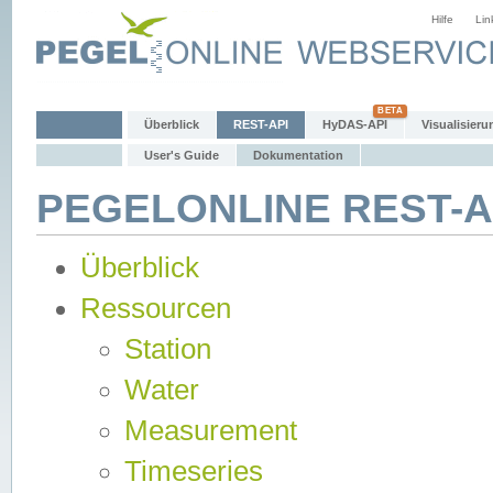
Hilfe
Lin
Überblick
REST-API
HyDAS-API
Visualisieru
User's Guide
Dokumentation
PEGELONLINE REST-AP
Überblick
Ressourcen
Station
Water
Measurement
Timeseries