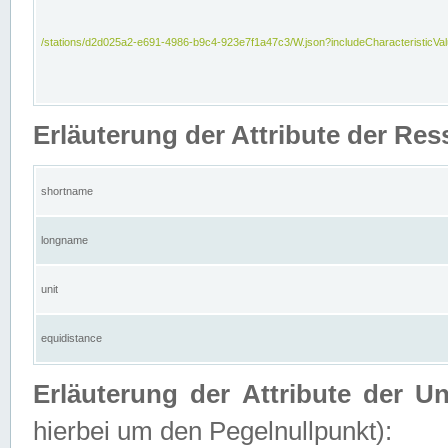
/stations/d2d025a2-e691-4986-b9c4-923e7f1a47c3/W.json?includeCharacteristicVa
Erläuterung der Attribute der Res
shortname
longname
unit
equidistance
Erläuterung der Attribute der U
hierbei um den Pegelnullpunkt):