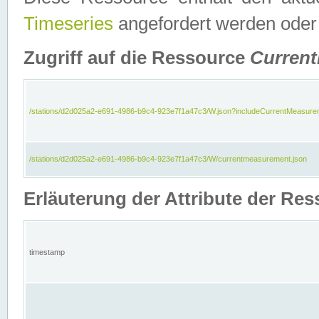
Timeseries
angefordert werden oder
Zugriff auf die Ressource
Curren
/stations/d2d025a2-e691-4986-b9c4-923e7f1a47c3/W.json?includeCurrentMeasure
/stations/d2d025a2-e691-4986-b9c4-923e7f1a47c3/W/currentmeasurement.json
Erläuterung der Attribute der R
timestamp