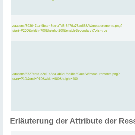
/stations/593647aa-9fea-43ec-a7d6-6476a76ae868/W/measurements.png?
start=P20D&width=700&height=200&enableSecondaryYAxis=true
/stations/8727ebfd-e2e1-43da-ab3d-fee48cff9acc/W/measurements.png?
start=P1D&end=P1D&width=900&height=400
Erläuterung der Attribute der Re