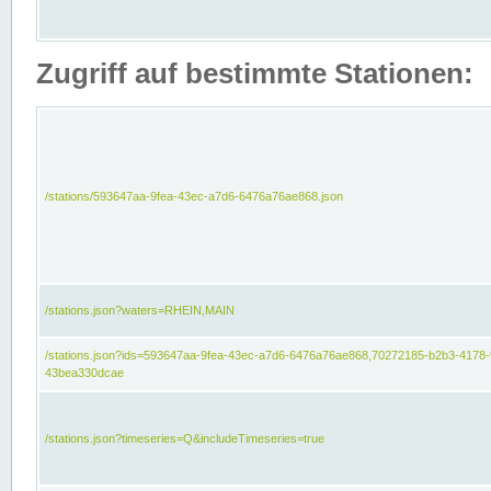
Zugriff auf bestimmte Stationen:
/stations/593647aa-9fea-43ec-a7d6-6476a76ae868.json
/stations.json?waters=RHEIN,MAIN
/stations.json?ids=593647aa-9fea-43ec-a7d6-6476a76ae868,70272185-b2b3-4178-
43bea330dcae
/stations.json?timeseries=Q&includeTimeseries=true