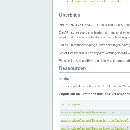
Umgang mit Sonderzeichen in URLs
Überblick
PEGELONLINE REST-API ist eine einfache Schnitt
Die API ist ressourcenorientiert, d.h. es sind ein
werden, d.h. in unterschiedlichen Formaten darge
Um die Datenübertragung zu beschleunigen oder 
Die API ist unterhalb von
https://www.pegelonline.
Es ist keine Authentifizierung oder Autorisierun
Ressourcen
Station
Hierbei handelt es sich um die Pegel bzw. die M
Zugriff auf die Stationen inklusive verschiede
/stations.json
/stations.json?includeTimeseries=true
/stations.json?includeTimeseries=true&include
/stations.json?includeTimeseries=true&includeCh