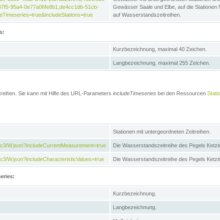
47f5-95a4-0e77a06fe8b1,de4cc1db-51cb-
Gewässer Saale und Elbe, auf die Stationen
Timeseries=true&includeStations=true
auf Wasserstandszeitreihen.
s:
Kurzbezeichnung, maximal 40 Zeichen.
Langbezeichnung, maximal 255 Zeichen.
treihen. Sie kann mit Hilfe des URL-Parameters
includeTimeseries
bei den Ressourcen
Stati
Stationen mit untergeordneten Zeitreihen.
7c3/W.json?includeCurrentMeasurement=true
Die Wasserstandszeitreihe des Pegels Ketzi
3/W.json?includeCharacteristicValues=true
Die Wasserstandszeitreihe des Pegels Ketz
eries:
Kurzbezeichnung.
Langbezeichnung.