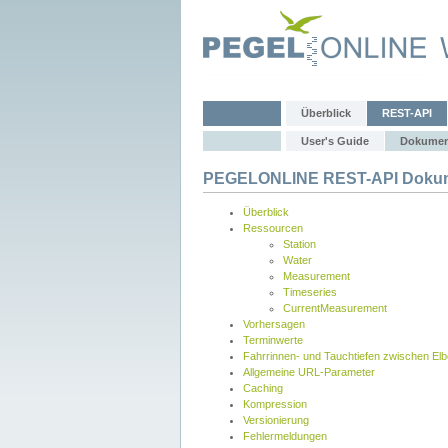
Überblick
REST-API
User's Guide
Dokumen
PEGELONLINE REST-API Dokum
Überblick
Ressourcen
Station
Water
Measurement
Timeseries
CurrentMeasurement
Vorhersagen
Terminwerte
Fahrrinnen- und Tauchtiefen zwischen El
Allgemeine URL-Parameter
Caching
Kompression
Versionierung
Fehlermeldungen