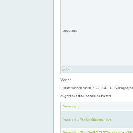
timestamp
value
Water
Hiermit können alle in PEGELONLINE verfügbaren 
Zugriff auf die Ressource
Water
:
/waters.json
/waters.json?includeStations=true
/waters.json?ids=SAALE,ELBE&stations=ace7d4