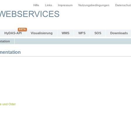
Hilfe
Links
Impressum
Nutzungsbedingungen
Datenschut
HyDAS-API
Visualisierung
WMS
WFS
SOS
Downloads
tation
entation
be und Oder