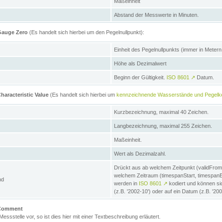
Maßeinheit
Abstand der Messwerte in Minuten.
 Gauge Zero
(Es handelt sich hierbei um den Pegelnullpunkt):
Einheit des Pegelnullpunkts (immer in Meter
Höhe als Dezimalwert
Beginn der Gültigkeit.
ISO 8601
↗
Datum.
haracteristic Value
(Es handelt sich hierbei um
kennzeichnende Wasserstände und Pegelk
Kurzbezeichnung, maximal 40 Zeichen.
Langbezeichnung, maximal 255 Zeichen.
Maßeinheit.
Wert als Dezimalzahl.
Drückt aus ab welchem Zeitpunkt (validFrom
welchem Zeitraum (timespanStart, timespanEnd
nd
werden in
ISO 8601
↗
kodiert und können sic
(z.B. '2002-10') oder auf ein Datum (z.B. '20
e Comment
 Messstelle vor, so ist dies hier mit einer Textbeschreibung erläutert.