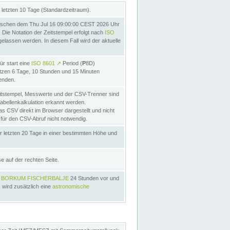
letzten 10 Tage (Standardzeitraum).
schen dem Thu Jul 16 09:00:00 CEST 2026 Uhr
Die Notation der Zeitstempel erfolgt nach
ISO
lassen werden. In diesem Fall wird der aktuelle
ür start eine
ISO 8601
↗
Period (
P
8D)
etzen 6 Tage, 10 Stunden und 15 Minuten
nden.
itstempel, Messwerte und der CSV-Trenner sind
Tabellenkalkulation erkannt werden.
as CSV direkt im Browser dargestellt und nicht
 für den CSV-Abruf nicht notwendig.
r letzten 20 Tage in einer bestimmten Höhe und
e auf der rechten Seite.
s
BORKUM FISCHERBALJE
24 Stunden vor und
 wird zusätzlich eine
astronomische