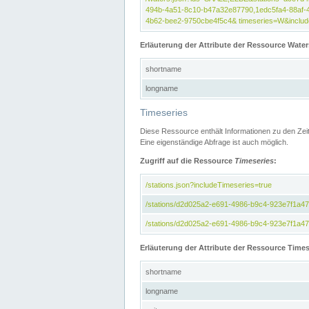
494b-4a51-8c10-b47a32e87790,1edc5fa4-88af-
4b62-bee2-9750cbe4f5c4& timeseries=W&include
Erläuterung der Attribute der Ressource Water
shortname
longname
Timeseries
Diese Ressource enthält Informationen zu den Zei
Eine eigenständige Abfrage ist auch möglich.
Zugriff auf die Ressource
Timeseries
:
/stations.json?includeTimeseries=true
/stations/d2d025a2-e691-4986-b9c4-923e7f1a4
/stations/d2d025a2-e691-4986-b9c4-923e7f1a47c
Erläuterung der Attribute der Ressource Times
shortname
longname