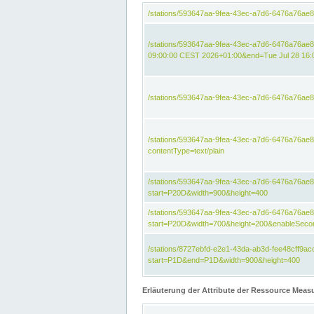
/stations/593647aa-9fea-43ec-a7d6-6476a76ae
/stations/593647aa-9fea-43ec-a7d6-6476a76ae8
09:00:00 CEST 2026+01:00&end=Tue Jul 28 16
/stations/593647aa-9fea-43ec-a7d6-6476a76ae
/stations/593647aa-9fea-43ec-a7d6-6476a76a
contentType=text/plain
/stations/593647aa-9fea-43ec-a7d6-6476a76a
start=P20D&width=900&height=400
/stations/593647aa-9fea-43ec-a7d6-6476a76a
start=P20D&width=700&height=200&enableSeco
/stations/8727ebfd-e2e1-43da-ab3d-fee48cff9
start=P1D&end=P1D&width=900&height=400
Erläuterung der Attribute der Ressource Meas