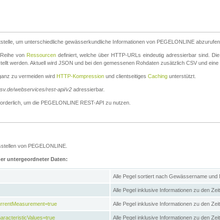
stelle, um unterschiedliche gewässerkundliche Informationen von PEGELONLINE abzurufen
e Reihe von
Ressourcen
definiert, welche über HTTP-URLs eindeutig adressierbar sind. Die
stellt werden. Aktuell wird JSON und bei den gemessenen Rohdaten zusätzlich CSV und eine
ganz zu vermeiden wird
HTTP-Kompression
und clientseitiges
Caching
unterstützt.
wsv.de/webservices/rest-api/v2
adressierbar.
g erforderlich, um die PEGELONLINE REST-API zu nutzen.
essstellen von PEGELONLINE.
ner untergeordneter Daten:
Alle Pegel sortiert nach Gewässername und
Alle Pegel inklusive Informationen zu den Zeit
CurrentMeasurement=true
Alle Pegel inklusive Informationen zu den Ze
aracteristicValues=true
Alle Pegel inklusive Informationen zu den Z