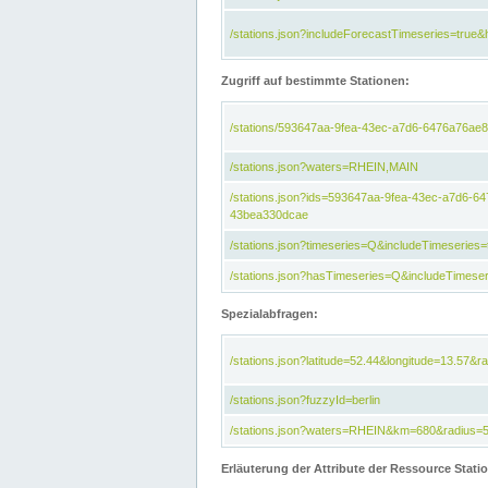
/stations.json?includeForecastTimeseries=tru
Zugriff auf bestimmte Stationen:
/stations/593647aa-9fea-43ec-a7d6-6476a76ae8
/stations.json?waters=RHEIN,MAIN
/stations.json?ids=593647aa-9fea-43ec-a7d6-
43bea330dcae
/stations.json?timeseries=Q&includeTimeseries=
/stations.json?hasTimeseries=Q&includeTimeser
Spezialabfragen:
/stations.json?latitude=52.44&longitude=13.57&r
/stations.json?fuzzyId=berlin
/stations.json?waters=RHEIN&km=680&radius=
Erläuterung der Attribute der Ressource Stati