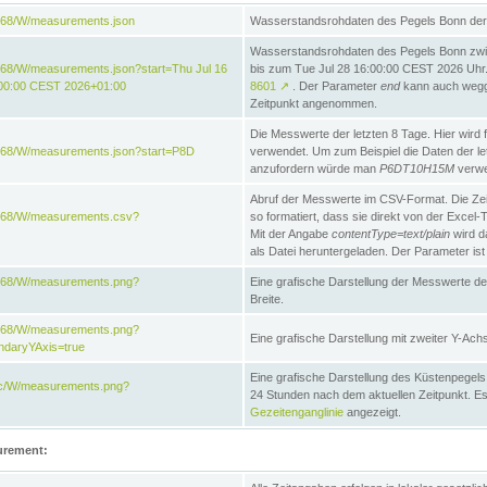
868/W/measurements.json
Wasserstandsrohdaten des Pegels Bonn der 
Wasserstandsrohdaten des Pegels Bonn zwi
68/W/measurements.json?start=Thu Jul 16
bis zum Tue Jul 28 16:00:00 CEST 2026 Uhr. 
:00:00 CEST 2026+01:00
8601
↗
. Der Parameter
end
kann auch wegge
Zeitpunkt angenommen.
Die Messwerte der letzten 8 Tage. Hier wird f
868/W/measurements.json?start=P8D
verwendet. Um zum Beispiel die Daten der l
anzufordern würde man
P6DT10H15M
verwe
Abruf der Messwerte im CSV-Format. Die Ze
e868/W/measurements.csv?
so formatiert, dass sie direkt von der Excel-
Mit der Angabe
contentType=text/plain
wird d
als Datei heruntergeladen. Der Parameter ist
e868/W/measurements.png?
Eine grafische Darstellung der Messwerte de
Breite.
e868/W/measurements.png?
Eine grafische Darstellung mit zweiter Y-Achs
ndaryYAxis=true
Eine grafische Darstellung des Küstenpegel
acc/W/measurements.png?
24 Stunden nach dem aktuellen Zeitpunkt. Es
Gezeitenganglinie
angezeigt.
urement: