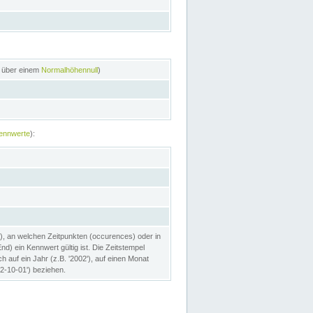
n über einem
Normalhöhennull
)
ennwerte
):
), an welchen Zeitpunkten (occurences) oder in
) ein Kennwert gültig ist. Die Zeitstempel
h auf ein Jahr (z.B. '2002'), auf einen Monat
02-10-01') beziehen.