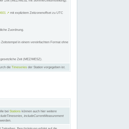
licher Zeit (MEZ/MESZ mit Sommerzeitumstellung):
8601
↗
mit explizitem Zeitzonenoffset zu UTC
tliche Zuordnung.
n Zeitstempel in einem vereinfachten Format ohne
e gesetzliche Zeit (MEZ/MESZ).
durch die
Timeseries
der Station vorgegeben ist.
Wie bei
Stations
können auch hier weitere
cludeTimeseries
,
includeCurrentMeasurement
 werden.
Zeitreihen. Beschränkung erfolgt auf die