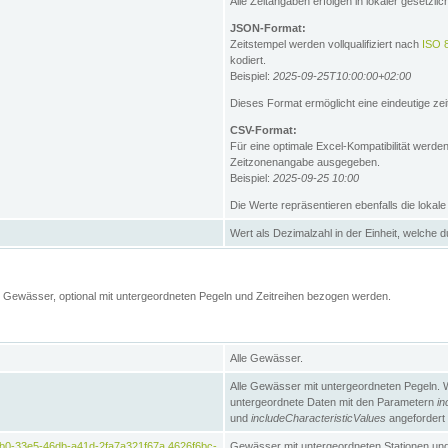
Alle Zeitangaben erfolgen in lokaler gesetz
JSON-Format:
Zeitstempel werden vollqualifiziert nach
ISO 
kodiert.
Beispiel:
2025-09-25T10:00:00+02:00
Dieses Format ermöglicht eine eindeutige zei
CSV-Format:
Für eine optimale Excel-Kompatibilität werde
Zeitzonenangabe ausgegeben.
Beispiel:
2025-09-25 10:00
Die Werte repräsentieren ebenfalls die lokal
Wert als Dezimalzahl in der Einheit, welche 
Gewässer, optional mit untergeordneten Pegeln und Zeitreihen bezogen werden.
Alle Gewässer.
Alle Gewässer mit untergeordneten Pegeln. 
untergeordnete Daten mit den Parametern
in
und
includeCharacteristicValues
angefordert
b0-33e5-46db-a41d-2fa7a321f67a,4626f6bc-
Gewässer mit untergeordneten Stationen und 