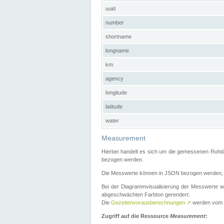
uuid
number
shortname
longname
km
agency
longitude
latitude
water
Measurement
Hierbei handelt es sich um die gemessenen Rohda
bezogen werden.
Die Messwerte können in JSON bezogen werden, i
Bei der Diagrammvisualisierung der Messwerte w
abgeschwächten Farbton gerendert.
Die
Gezeitenvorausberechnungen
↗
werden vom
Zugriff auf die Ressource
Measurement
: