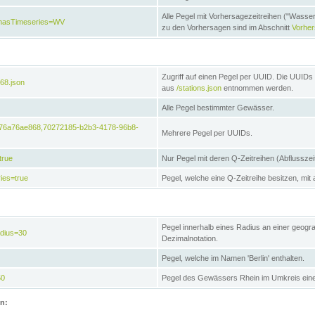
Alle Pegel mit Vorhersagezeitreihen ("Wasse
e&hasTimeseries=WV
zu den Vorhersagen sind im Abschnitt
Vorhe
Zugriff auf einen Pegel per UUID. Die UUIDs 
68.json
aus
/stations.json
entnommen werden.
Alle Pegel bestimmter Gewässer.
6476a76ae868,70272185-b2b3-4178-96b8-
Mehrere Pegel per UUIDs.
true
Nur Pegel mit deren Q-Zeitreihen (Abflusszei
ies=true
Pegel, welche eine Q-Zeitreihe besitzen, mit 
Pegel innerhalb eines Radius an einer geogr
adius=30
Dezimalnotation.
Pegel, welche im Namen 'Berlin' enthalten.
50
Pegel des Gewässers Rhein im Umkreis eine
on: