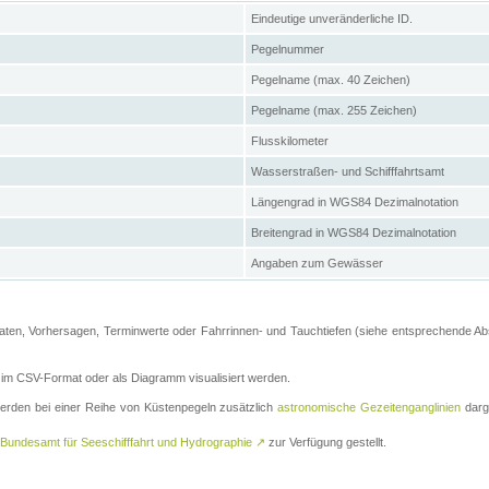
Eindeutige unveränderliche ID.
Pegelnummer
Pegelname (max. 40 Zeichen)
Pegelname (max. 255 Zeichen)
Flusskilometer
Wasserstraßen- und Schifffahrtsamt
Längengrad in WGS84 Dezimalnotation
Breitengrad in WGS84 Dezimalnotation
Angaben zum Gewässer
ten, Vorhersagen, Terminwerte oder Fahrrinnen- und Tauchtiefen (siehe entsprechende Absc
m CSV-Format oder als Diagramm visualisiert werden.
erden bei einer Reihe von Küstenpegeln zusätzlich
astronomische Gezeitenganglinien
darge
Bundesamt für Seeschifffahrt und Hydrographie
↗
zur Verfügung gestellt.