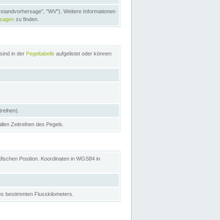
rstandvorhersage", "WV"). Weitere Informationen
rsagen
zu finden.
sind in der
Pegeltabelle
aufgelistet oder können
treihen).
allen Zeitreihen des Pegels.
afischen Position. Koordinaten in WGS84 in
s bestimmten Flusskilometers.