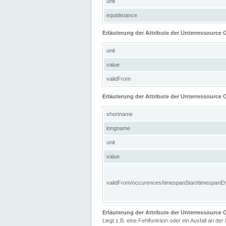
unit
equidistance
Erläuterung der Attribute der Unterressource
unit
value
validFrom
Erläuterung der Attribute der Unterressource C
shortname
longname
unit
value
validFrom/occurences/timespanStart/timespanE
Erläuterung der Attribute der Unterressourc
Liegt z.B. eine Fehlfunktion oder ein Ausfall an der