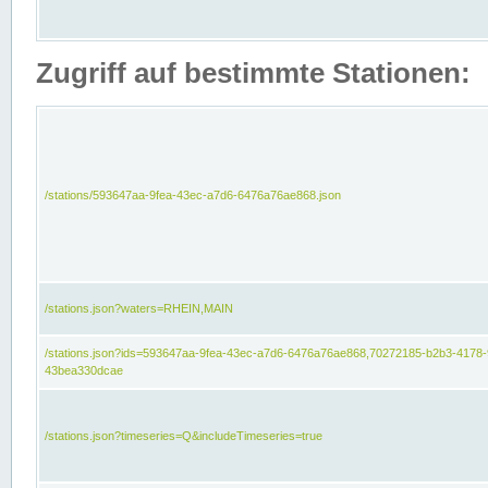
Zugriff auf bestimmte Stationen:
/stations/593647aa-9fea-43ec-a7d6-6476a76ae868.json
/stations.json?waters=RHEIN,MAIN
/stations.json?ids=593647aa-9fea-43ec-a7d6-6476a76ae868,70272185-b2b3-4178-
43bea330dcae
/stations.json?timeseries=Q&includeTimeseries=true