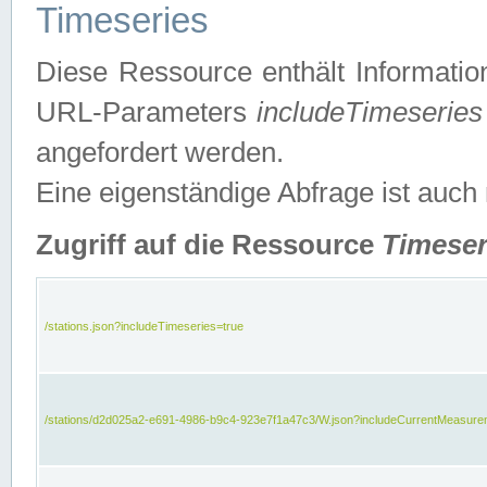
Timeseries
Diese Ressource enthält Informatio
URL-Parameters
includeTimeseries
angefordert werden.
Eine eigenständige Abfrage ist auch
Zugriff auf die Ressource
Timeser
/stations.json?includeTimeseries=true
/stations/d2d025a2-e691-4986-b9c4-923e7f1a47c3/W.json?includeCurrentMeasure