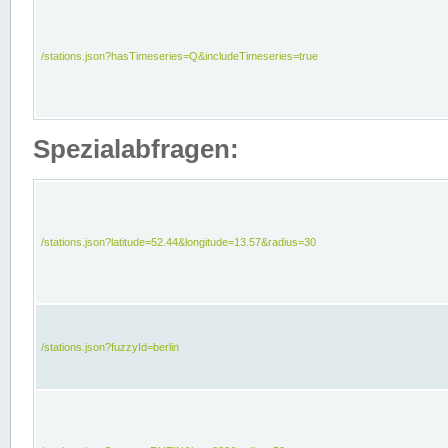
/stations.json?hasTimeseries=Q&includeTimeseries=true
Spezialabfragen:
/stations.json?latitude=52.44&longitude=13.57&radius=30
/stations.json?fuzzyId=berlin