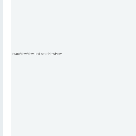
stateMnwMhw und stateNswHsw