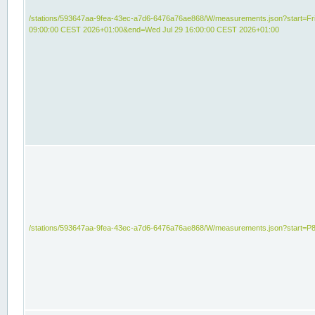
/stations/593647aa-9fea-43ec-a7d6-6476a76ae868/W/measurements.json?start=Fri
09:00:00 CEST 2026+01:00&end=Wed Jul 29 16:00:00 CEST 2026+01:00
/stations/593647aa-9fea-43ec-a7d6-6476a76ae868/W/measurements.json?start=P