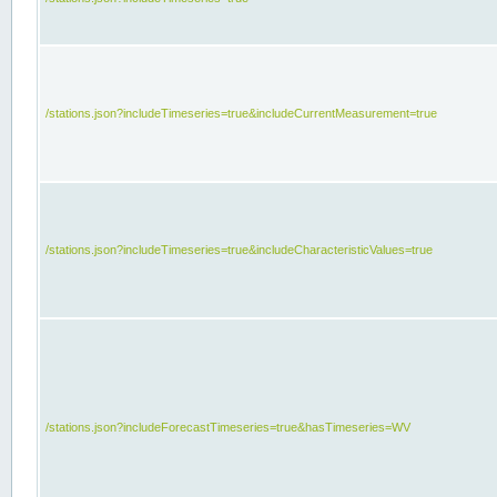
/stations.json?includeTimeseries=true&includeCurrentMeasurement=true
/stations.json?includeTimeseries=true&includeCharacteristicValues=true
/stations.json?includeForecastTimeseries=true&hasTimeseries=WV