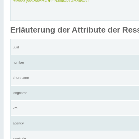
/stations.json?waters=RHEIN&km=680&radius=50
Erläuterung der Attribute der Res
uuid
number
shortname
longname
km
agency
longitude