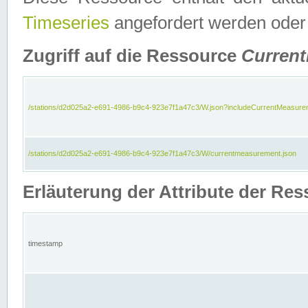
Timeseries
angefordert werden oder
Zugriff auf die Ressource
Curren
/stations/d2d025a2-e691-4986-b9c4-923e7f1a47c3/W.json?includeCurrentMeasure
/stations/d2d025a2-e691-4986-b9c4-923e7f1a47c3/W/currentmeasurement.json
Erläuterung der Attribute der R
timestamp