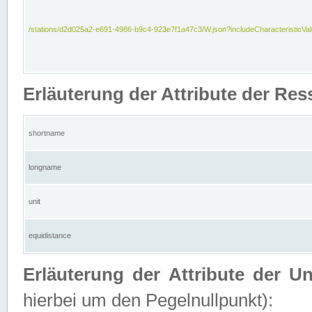
/stations/d2d025a2-e691-4986-b9c4-923e7f1a47c3/W.json?includeCharacteristicVa
Erläuterung der Attribute der Res
shortname
longname
unit
equidistance
Erläuterung der Attribute der U
hierbei um den Pegelnullpunkt):