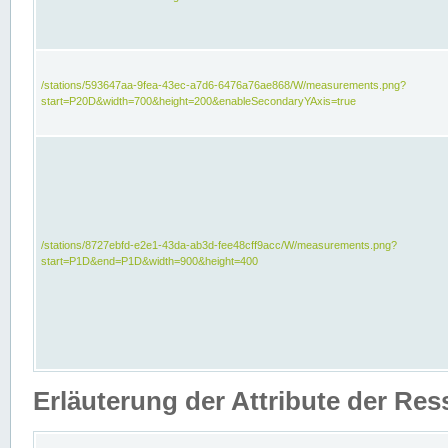
/stations/593647aa-9fea-43ec-a7d6-6476a76ae868/W/measurements.png?
start=P20D&width=700&height=200&enableSecondaryYAxis=true
/stations/8727ebfd-e2e1-43da-ab3d-fee48cff9acc/W/measurements.png?
start=P1D&end=P1D&width=900&height=400
Erläuterung der Attribute der Re