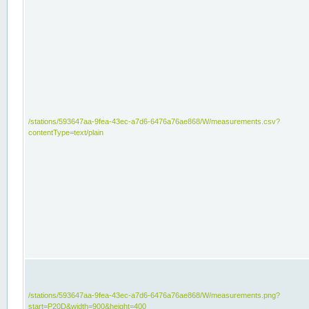
/stations/593647aa-9fea-43ec-a7d6-6476a76ae868/W/measurements.csv?
contentType=text/plain
/stations/593647aa-9fea-43ec-a7d6-6476a76ae868/W/measurements.png?
start=P20D&width=900&height=400