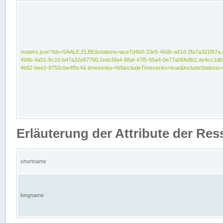
/waters.json?ids=SAALE,ELBE&stations=ace7d4b0-33e5-46db-a41d-2fa7a321f67a,
494b-4a51-8c10-b47a32e87790,1edc5fa4-88af-47f5-95a4-0e77a06fe8b1,de4cc1db
4b62-bee2-9750cbe4f5c4& timeseries=W&includeTimeseries=true&includeStations=
Erläuterung der Attribute der Re
shortname
longname