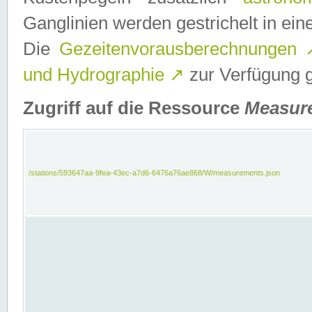
Ganglinien werden gestrichelt in e
Die
Gezeitenvorausberechnungen
und Hydrographie
↗
zur Verfügung ge
Zugriff auf die Ressource
Measur
/stations/593647aa-9fea-43ec-a7d6-6476a76ae868/W/measurements.json