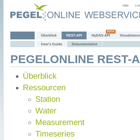
Hilfe
Lin
Überblick
REST-API
HyDAS-API
Visualisieru
User's Guide
Dokumentation
PEGELONLINE REST-AP
Überblick
Ressourcen
Station
Water
Measurement
Timeseries