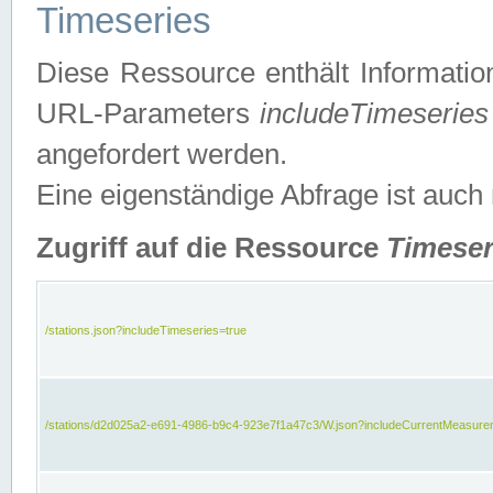
Timeseries
Diese Ressource enthält Informatio
URL-Parameters
includeTimeseries
angefordert werden.
Eine eigenständige Abfrage ist auch
Zugriff auf die Ressource
Timeser
/stations.json?includeTimeseries=true
/stations/d2d025a2-e691-4986-b9c4-923e7f1a47c3/W.json?includeCurrentMeasure