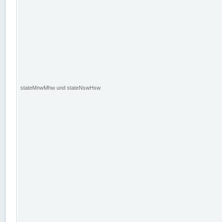
stateMnwMhw und stateNswHsw