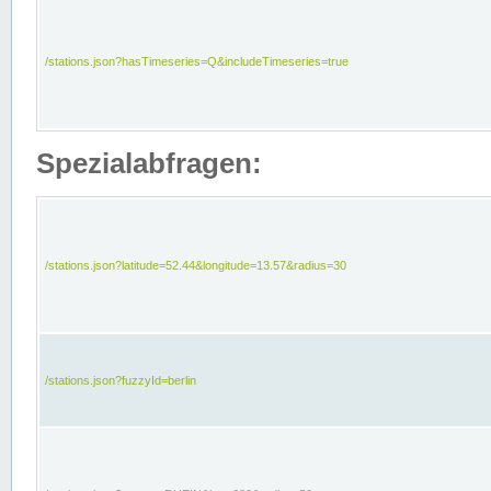
/stations.json?hasTimeseries=Q&includeTimeseries=true
Spezialabfragen:
/stations.json?latitude=52.44&longitude=13.57&radius=30
/stations.json?fuzzyId=berlin