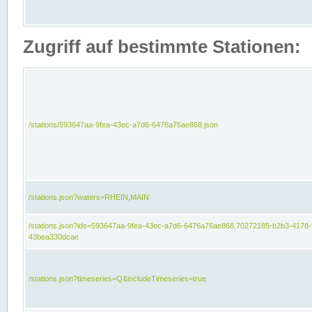
Zugriff auf bestimmte Stationen:
/stations/593647aa-9fea-43ec-a7d6-6476a76ae868.json
/stations.json?waters=RHEIN,MAIN
/stations.json?ids=593647aa-9fea-43ec-a7d6-6476a76ae868,70272185-b2b3-4178-
43bea330dcae
/stations.json?timeseries=Q&includeTimeseries=true