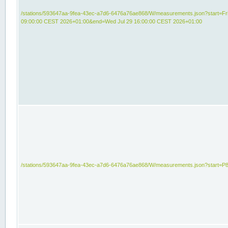
/stations/593647aa-9fea-43ec-a7d6-6476a76ae868/W/measurements.json?start=Fri
09:00:00 CEST 2026+01:00&end=Wed Jul 29 16:00:00 CEST 2026+01:00
/stations/593647aa-9fea-43ec-a7d6-6476a76ae868/W/measurements.json?start=P