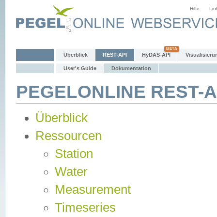
Hilfe
Lin
Überblick
REST-API
HyDAS-API
Visualisieru
User's Guide
Dokumentation
PEGELONLINE REST-AP
Überblick
Ressourcen
Station
Water
Measurement
Timeseries