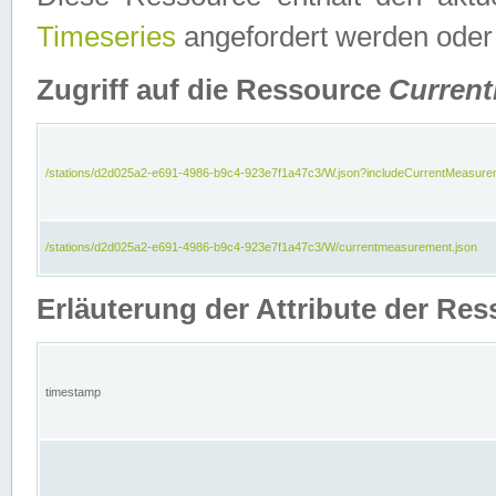
Timeseries
angefordert werden oder
Zugriff auf die Ressource
Curren
/stations/d2d025a2-e691-4986-b9c4-923e7f1a47c3/W.json?includeCurrentMeasure
/stations/d2d025a2-e691-4986-b9c4-923e7f1a47c3/W/currentmeasurement.json
Erläuterung der Attribute der R
timestamp