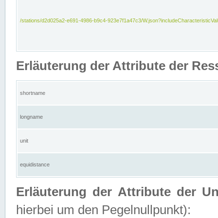
/stations/d2d025a2-e691-4986-b9c4-923e7f1a47c3/W.json?includeCharacteristicVa
Erläuterung der Attribute der Res
shortname
longname
unit
equidistance
Erläuterung der Attribute der U
hierbei um den Pegelnullpunkt):