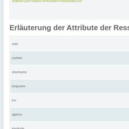
/stations.json?waters=RHEIN&km=680&radius=50
Erläuterung der Attribute der Res
uuid
number
shortname
longname
km
agency
longitude