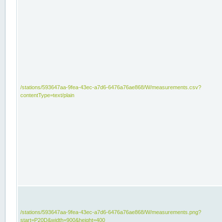
/stations/593647aa-9fea-43ec-a7d6-6476a76ae868/W/measurements.csv?
contentType=text/plain
/stations/593647aa-9fea-43ec-a7d6-6476a76ae868/W/measurements.png?
start=P20D&width=900&height=400