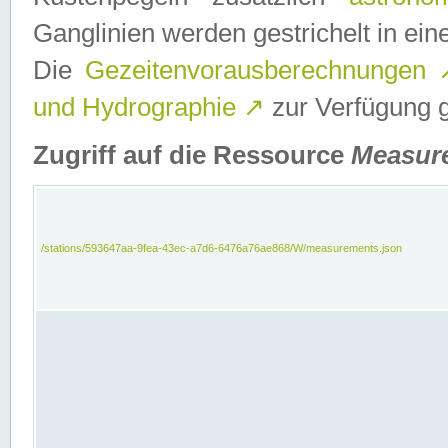
Ganglinien werden gestrichelt in e
Die
Gezeitenvorausberechnungen
und Hydrographie
↗
zur Verfügung ge
Zugriff auf die Ressource
Measur
/stations/593647aa-9fea-43ec-a7d6-6476a76ae868/W/measurements.json