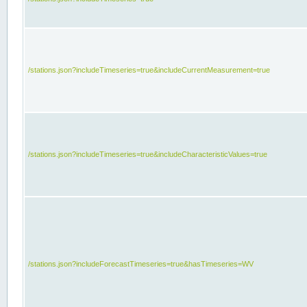
/stations.json?includeTimeseries=true&includeCurrentMeasurement=true
/stations.json?includeTimeseries=true&includeCharacteristicValues=true
/stations.json?includeForecastTimeseries=true&hasTimeseries=WV