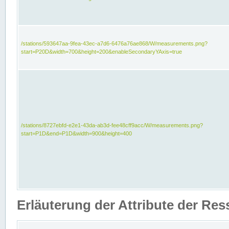
/stations/593647aa-9fea-43ec-a7d6-6476a76ae868/W/measurements.png?
start=P20D&width=700&height=200&enableSecondaryYAxis=true
/stations/8727ebfd-e2e1-43da-ab3d-fee48cff9acc/W/measurements.png?
start=P1D&end=P1D&width=900&height=400
Erläuterung der Attribute der Re