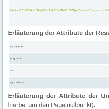
/stations/d2d025a2-e691-4986-b9c4-923e7f1a47c3/W.json?includeCharacteristicVa
Erläuterung der Attribute der Res
shortname
longname
unit
equidistance
Erläuterung der Attribute der U
hierbei um den Pegelnullpunkt):