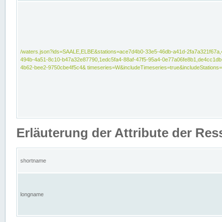
/waters.json?ids=SAALE,ELBE&stations=ace7d4b0-33e5-46db-a41d-2fa7a321f67a,
494b-4a51-8c10-b47a32e87790,1edc5fa4-88af-47f5-95a4-0e77a06fe8b1,de4cc1db
4b62-bee2-9750cbe4f5c4& timeseries=W&includeTimeseries=true&includeStations=
Erläuterung der Attribute der Re
shortname
longname