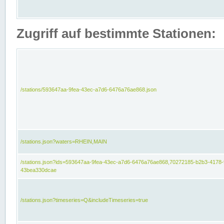
Zugriff auf bestimmte Stationen:
/stations/593647aa-9fea-43ec-a7d6-6476a76ae868.json
/stations.json?waters=RHEIN,MAIN
/stations.json?ids=593647aa-9fea-43ec-a7d6-6476a76ae868,70272185-b2b3-4178-
43bea330dcae
/stations.json?timeseries=Q&includeTimeseries=true