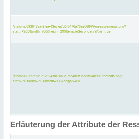
/stations/593647aa-9fea-43ec-a7d6-6476a76ae868/W/measurements.png?
start=P20D&width=700&height=200&enableSecondaryYAxis=true
/stations/8727ebfd-e2e1-43da-ab3d-fee48cff9acc/W/measurements.png?
start=P1D&end=P1D&width=900&height=400
Erläuterung der Attribute der Re