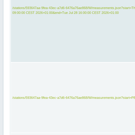
/stations/593647aa-9fea-43ec-a7d6-6476a76ae868/W/measurements.json?start=Th
09:00:00 CEST 2026+01:00&end=Tue Jul 28 16:00:00 CEST 2026+01:00
/stations/593647aa-9fea-43ec-a7d6-6476a76ae868/W/measurements.json?start=P