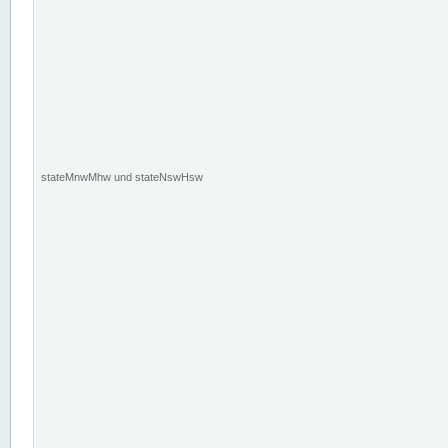
stateMnwMhw und stateNswHsw