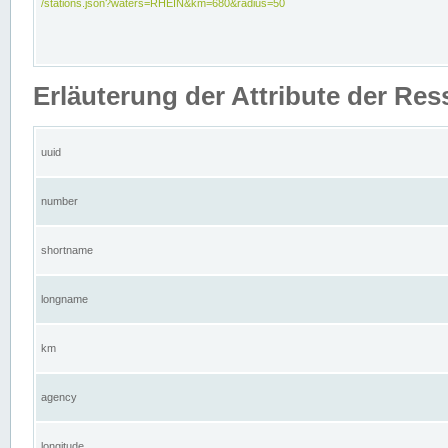
/stations.json?waters=RHEIN&km=680&radius=50
Erläuterung der Attribute der Res
uuid
number
shortname
longname
km
agency
longitude