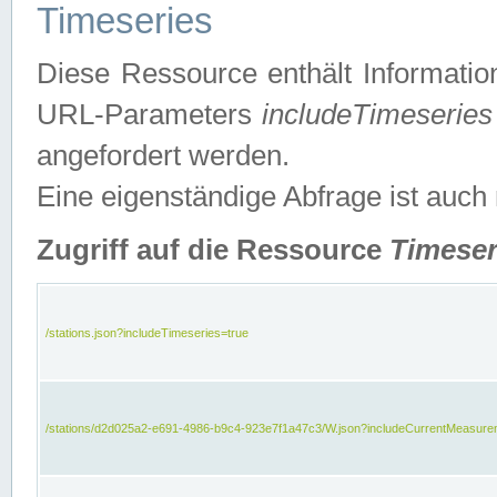
Timeseries
Diese Ressource enthält Informatio
URL-Parameters
includeTimeseries
angefordert werden.
Eine eigenständige Abfrage ist auch
Zugriff auf die Ressource
Timeser
/stations.json?includeTimeseries=true
/stations/d2d025a2-e691-4986-b9c4-923e7f1a47c3/W.json?includeCurrentMeasure