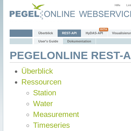
Hilfe
Lin
Überblick
REST-API
HyDAS-API
Visualisieru
User's Guide
Dokumentation
PEGELONLINE REST-AP
Überblick
Ressourcen
Station
Water
Measurement
Timeseries