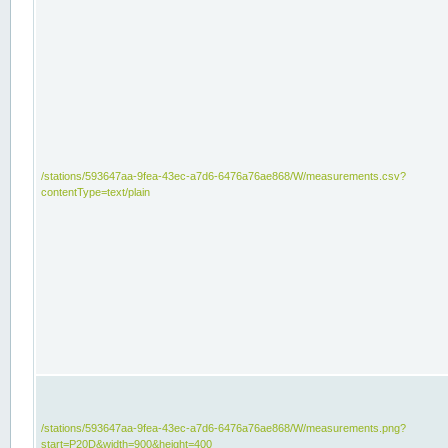
/stations/593647aa-9fea-43ec-a7d6-6476a76ae868/W/measurements.csv?
contentType=text/plain
/stations/593647aa-9fea-43ec-a7d6-6476a76ae868/W/measurements.png?
start=P20D&width=900&height=400