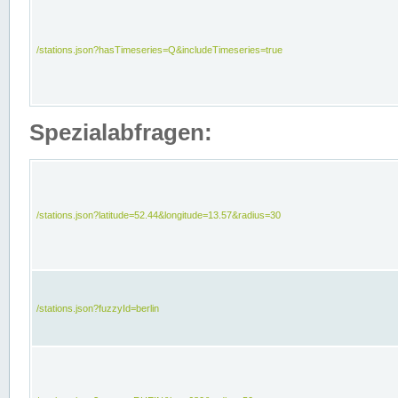
/stations.json?hasTimeseries=Q&includeTimeseries=true
Spezialabfragen:
/stations.json?latitude=52.44&longitude=13.57&radius=30
/stations.json?fuzzyId=berlin