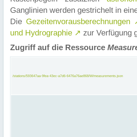
Ganglinien werden gestrichelt in e
Die
Gezeitenvorausberechnungen
und Hydrographie
↗
zur Verfügung ge
Zugriff auf die Ressource
Measur
/stations/593647aa-9fea-43ec-a7d6-6476a76ae868/W/measurements.json