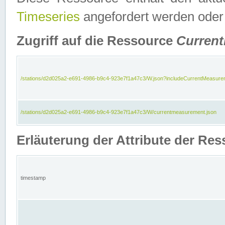
Timeseries
angefordert werden oder
Zugriff auf die Ressource
Curren
/stations/d2d025a2-e691-4986-b9c4-923e7f1a47c3/W.json?includeCurrentMeasure
/stations/d2d025a2-e691-4986-b9c4-923e7f1a47c3/W/currentmeasurement.json
Erläuterung der Attribute der R
timestamp