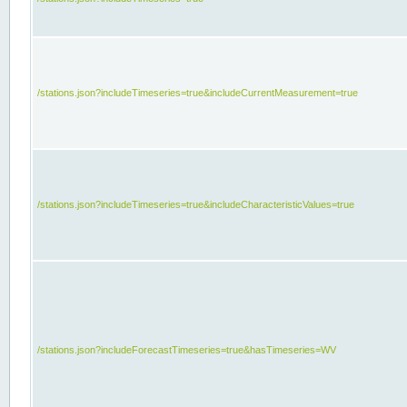
/stations.json?includeTimeseries=true&includeCurrentMeasurement=true
/stations.json?includeTimeseries=true&includeCharacteristicValues=true
/stations.json?includeForecastTimeseries=true&hasTimeseries=WV