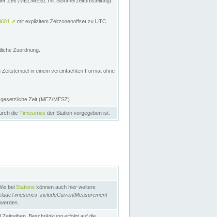
licher Zeit (MEZ/MESZ mit Sommerzeitumstellung):
8601
↗
mit explizitem Zeitzonenoffset zu UTC
tliche Zuordnung.
n Zeitstempel in einem vereinfachten Format ohne
e gesetzliche Zeit (MEZ/MESZ).
durch die
Timeseries
der Station vorgegeben ist.
Wie bei
Stations
können auch hier weitere
cludeTimeseries
,
includeCurrentMeasurement
 werden.
Zeitreihen. Beschränkung erfolgt auf die