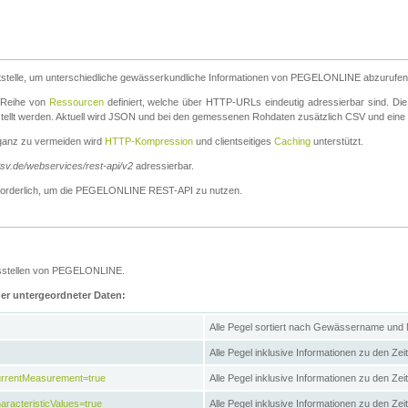
stelle, um unterschiedliche gewässerkundliche Informationen von PEGELONLINE abzurufen
e Reihe von
Ressourcen
definiert, welche über HTTP-URLs eindeutig adressierbar sind. Die
stellt werden. Aktuell wird JSON und bei den gemessenen Rohdaten zusätzlich CSV und eine
ganz zu vermeiden wird
HTTP-Kompression
und clientseitiges
Caching
unterstützt.
wsv.de/webservices/rest-api/v2
adressierbar.
g erforderlich, um die PEGELONLINE REST-API zu nutzen.
essstellen von PEGELONLINE.
ner untergeordneter Daten:
Alle Pegel sortiert nach Gewässername und
Alle Pegel inklusive Informationen zu den Zeit
CurrentMeasurement=true
Alle Pegel inklusive Informationen zu den Ze
aracteristicValues=true
Alle Pegel inklusive Informationen zu den Z