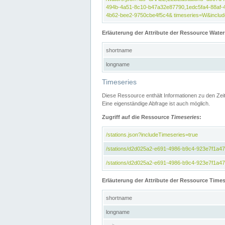
494b-4a51-8c10-b47a32e87790,1edc5fa4-88af-
4b62-bee2-9750cbe4f5c4& timeseries=W&include
Erläuterung der Attribute der Ressource Water
shortname
longname
Timeseries
Diese Ressource enthält Informationen zu den Zei
Eine eigenständige Abfrage ist auch möglich.
Zugriff auf die Ressource
Timeseries
:
/stations.json?includeTimeseries=true
/stations/d2d025a2-e691-4986-b9c4-923e7f1a4
/stations/d2d025a2-e691-4986-b9c4-923e7f1a47c
Erläuterung der Attribute der Ressource Times
shortname
longname