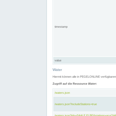
timestamp
value
Water
Hiermit können alle in PEGELONLINE verfügbaren 
Zugriff auf die Ressource
Water
:
/waters.json
/waters.json?includeStations=true
/waters.json?ids=SAALE,ELBE&stations=ace7d4