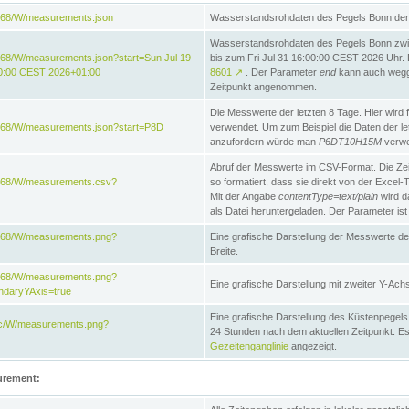
868/W/measurements.json
Wasserstandsrohdaten des Pegels Bonn der 
Wasserstandsrohdaten des Pegels Bonn zwi
68/W/measurements.json?start=Sun Jul 19
bis zum Fri Jul 31 16:00:00 CEST 2026 Uhr. D
00:00 CEST 2026+01:00
8601
↗
. Der Parameter
end
kann auch wegge
Zeitpunkt angenommen.
Die Messwerte der letzten 8 Tage. Hier wird f
868/W/measurements.json?start=P8D
verwendet. Um zum Beispiel die Daten der l
anzufordern würde man
P6DT10H15M
verwe
Abruf der Messwerte im CSV-Format. Die Ze
e868/W/measurements.csv?
so formatiert, dass sie direkt von der Excel-
Mit der Angabe
contentType=text/plain
wird d
als Datei heruntergeladen. Der Parameter ist
e868/W/measurements.png?
Eine grafische Darstellung der Messwerte de
Breite.
e868/W/measurements.png?
Eine grafische Darstellung mit zweiter Y-Achs
ndaryYAxis=true
Eine grafische Darstellung des Küstenpegel
acc/W/measurements.png?
24 Stunden nach dem aktuellen Zeitpunkt. Es
Gezeitenganglinie
angezeigt.
urement: