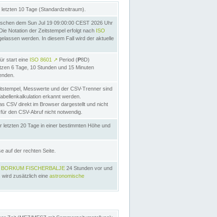
letzten 10 Tage (Standardzeitraum).
schen dem Sun Jul 19 09:00:00 CEST 2026 Uhr
ie Notation der Zeitstempel erfolgt nach
ISO
lassen werden. In diesem Fall wird der aktuelle
ür start eine
ISO 8601
↗
Period (
P
8D)
etzen 6 Tage, 10 Stunden und 15 Minuten
nden.
itstempel, Messwerte und der CSV-Trenner sind
Tabellenkalkulation erkannt werden.
as CSV direkt im Browser dargestellt und nicht
 für den CSV-Abruf nicht notwendig.
r letzten 20 Tage in einer bestimmten Höhe und
e auf der rechten Seite.
s
BORKUM FISCHERBALJE
24 Stunden vor und
 wird zusätzlich eine
astronomische