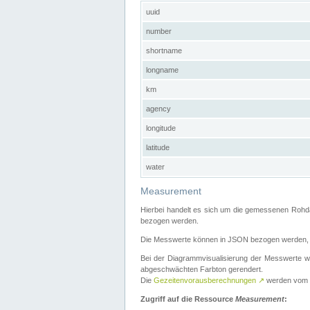
uuid
number
shortname
longname
km
agency
longitude
latitude
water
Measurement
Hierbei handelt es sich um die gemessenen Rohda
bezogen werden.
Die Messwerte können in JSON bezogen werden, i
Bei der Diagrammvisualisierung der Messwerte w
abgeschwächten Farbton gerendert.
Die
Gezeitenvorausberechnungen
↗
werden vom
Zugriff auf die Ressource
Measurement
: