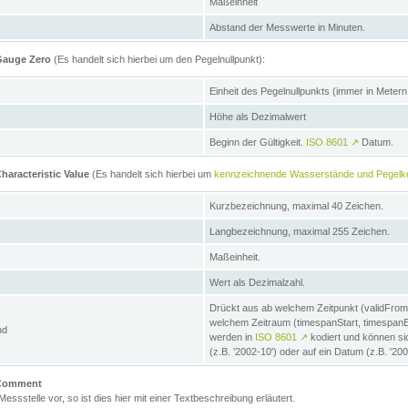
Maßeinheit
Abstand der Messwerte in Minuten.
 Gauge Zero
(Es handelt sich hierbei um den Pegelnullpunkt):
Einheit des Pegelnullpunkts (immer in Meter
Höhe als Dezimalwert
Beginn der Gültigkeit.
ISO 8601
↗
Datum.
haracteristic Value
(Es handelt sich hierbei um
kennzeichnende Wasserstände und Pegelk
Kurzbezeichnung, maximal 40 Zeichen.
Langbezeichnung, maximal 255 Zeichen.
Maßeinheit.
Wert als Dezimalzahl.
Drückt aus ab welchem Zeitpunkt (validFrom
welchem Zeitraum (timespanStart, timespanEnd
nd
werden in
ISO 8601
↗
kodiert und können sic
(z.B. '2002-10') oder auf ein Datum (z.B. '20
e Comment
 Messstelle vor, so ist dies hier mit einer Textbeschreibung erläutert.