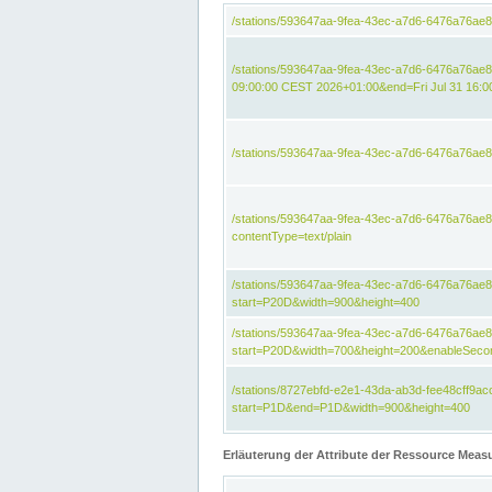
/stations/593647aa-9fea-43ec-a7d6-6476a76ae
/stations/593647aa-9fea-43ec-a7d6-6476a76ae8
09:00:00 CEST 2026+01:00&end=Fri Jul 31 16:
/stations/593647aa-9fea-43ec-a7d6-6476a76ae
/stations/593647aa-9fea-43ec-a7d6-6476a76a
contentType=text/plain
/stations/593647aa-9fea-43ec-a7d6-6476a76a
start=P20D&width=900&height=400
/stations/593647aa-9fea-43ec-a7d6-6476a76a
start=P20D&width=700&height=200&enableSeco
/stations/8727ebfd-e2e1-43da-ab3d-fee48cff9
start=P1D&end=P1D&width=900&height=400
Erläuterung der Attribute der Ressource Meas