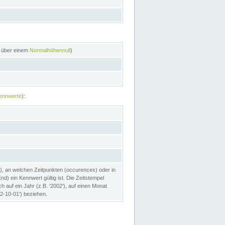
n über einem
Normalhöhennull
)
ennwerte
):
), an welchen Zeitpunkten (occurences) oder in
) ein Kennwert gültig ist. Die Zeitstempel
h auf ein Jahr (z.B. '2002'), auf einen Monat
02-10-01') beziehen.