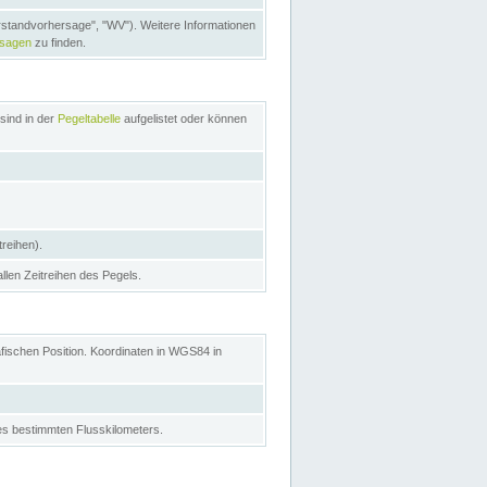
rstandvorhersage", "WV"). Weitere Informationen
rsagen
zu finden.
sind in der
Pegeltabelle
aufgelistet oder können
treihen).
allen Zeitreihen des Pegels.
afischen Position. Koordinaten in WGS84 in
s bestimmten Flusskilometers.