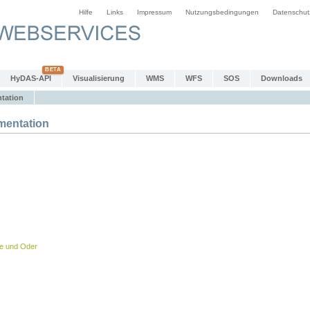
Hilfe
Links
Impressum
Nutzungsbedingungen
Datenschut
HyDAS-API
Visualisierung
WMS
WFS
SOS
Downloads
tation
entation
be und Oder