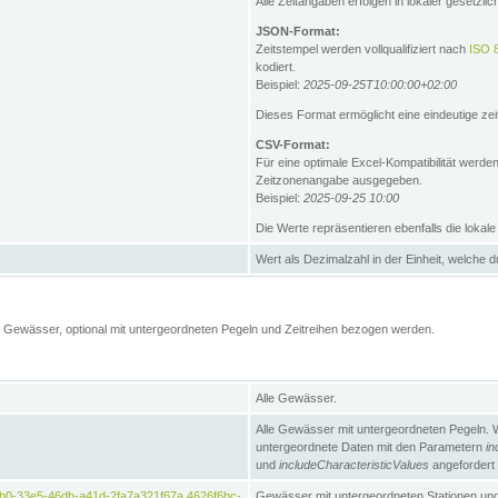
Alle Zeitangaben erfolgen in lokaler gesetz
JSON-Format:
Zeitstempel werden vollqualifiziert nach
ISO 
kodiert.
Beispiel:
2025-09-25T10:00:00+02:00
Dieses Format ermöglicht eine eindeutige zei
CSV-Format:
Für eine optimale Excel-Kompatibilität werde
Zeitzonenangabe ausgegeben.
Beispiel:
2025-09-25 10:00
Die Werte repräsentieren ebenfalls die lokal
Wert als Dezimalzahl in der Einheit, welche 
Gewässer, optional mit untergeordneten Pegeln und Zeitreihen bezogen werden.
Alle Gewässer.
Alle Gewässer mit untergeordneten Pegeln. 
untergeordnete Daten mit den Parametern
in
und
includeCharacteristicValues
angefordert
b0-33e5-46db-a41d-2fa7a321f67a,4626f6bc-
Gewässer mit untergeordneten Stationen und 