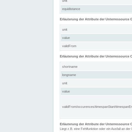
unit
equidistance
Erläuterung der Attribute der Unterressource
unit
value
validFrom
Erläuterung der Attribute der Unterressource C
shortname
longname
unit
value
validFrom/occurences/timespanStart/timespanE
Erläuterung der Attribute der Unterressourc
Liegt z.B. eine Fehlfunktion oder ein Ausfall an der