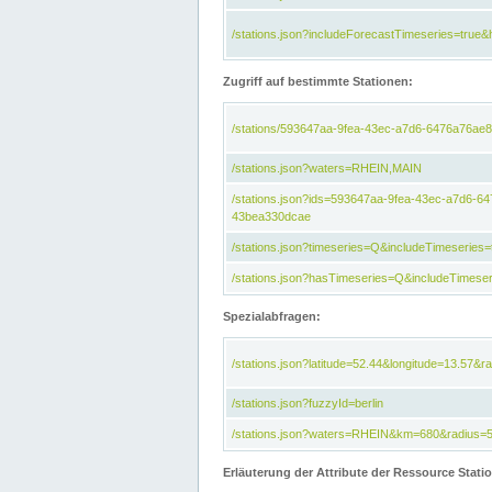
/stations.json?includeForecastTimeseries=tru
Zugriff auf bestimmte Stationen:
/stations/593647aa-9fea-43ec-a7d6-6476a76ae8
/stations.json?waters=RHEIN,MAIN
/stations.json?ids=593647aa-9fea-43ec-a7d6-
43bea330dcae
/stations.json?timeseries=Q&includeTimeseries=
/stations.json?hasTimeseries=Q&includeTimeser
Spezialabfragen:
/stations.json?latitude=52.44&longitude=13.57&r
/stations.json?fuzzyId=berlin
/stations.json?waters=RHEIN&km=680&radius=
Erläuterung der Attribute der Ressource Stati