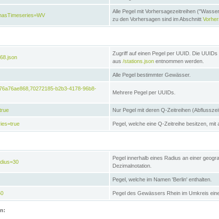
Alle Pegel mit Vorhersagezeitreihen ("Wasse
e&hasTimeseries=WV
zu den Vorhersagen sind im Abschnitt
Vorhe
Zugriff auf einen Pegel per UUID. Die UUIDs 
68.json
aus
/stations.json
entnommen werden.
Alle Pegel bestimmter Gewässer.
6476a76ae868,70272185-b2b3-4178-96b8-
Mehrere Pegel per UUIDs.
true
Nur Pegel mit deren Q-Zeitreihen (Abflusszei
ies=true
Pegel, welche eine Q-Zeitreihe besitzen, mit 
Pegel innerhalb eines Radius an einer geogr
adius=30
Dezimalnotation.
Pegel, welche im Namen 'Berlin' enthalten.
50
Pegel des Gewässers Rhein im Umkreis eine
on: