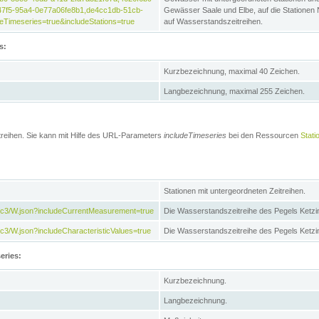
47f5-95a4-0e77a06fe8b1,de4cc1db-51cb-
Gewässer Saale und Elbe, auf die Stationen
Timeseries=true&includeStations=true
auf Wasserstandszeitreihen.
s:
Kurzbezeichnung, maximal 40 Zeichen.
Langbezeichnung, maximal 255 Zeichen.
treihen. Sie kann mit Hilfe des URL-Parameters
includeTimeseries
bei den Ressourcen
Stati
Stationen mit untergeordneten Zeitreihen.
7c3/W.json?includeCurrentMeasurement=true
Die Wasserstandszeitreihe des Pegels Ketzi
3/W.json?includeCharacteristicValues=true
Die Wasserstandszeitreihe des Pegels Ketz
eries:
Kurzbezeichnung.
Langbezeichnung.