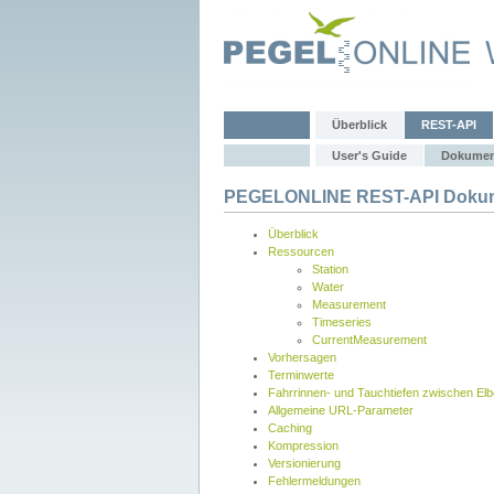
Überblick
REST-API
User's Guide
Dokumen
PEGELONLINE REST-API Dokum
Überblick
Ressourcen
Station
Water
Measurement
Timeseries
CurrentMeasurement
Vorhersagen
Terminwerte
Fahrrinnen- und Tauchtiefen zwischen El
Allgemeine URL-Parameter
Caching
Kompression
Versionierung
Fehlermeldungen