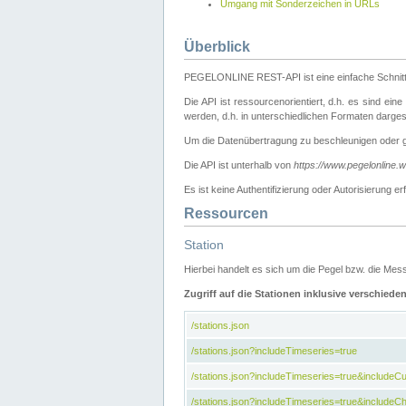
Umgang mit Sonderzeichen in URLs
Überblick
PEGELONLINE REST-API ist eine einfache Schnitt
Die API ist ressourcenorientiert, d.h. es sind ein
werden, d.h. in unterschiedlichen Formaten darge
Um die Datenübertragung zu beschleunigen oder 
Die API ist unterhalb von
https://www.pegelonline.
Es ist keine Authentifizierung oder Autorisierun
Ressourcen
Station
Hierbei handelt es sich um die Pegel bzw. die M
Zugriff auf die Stationen inklusive verschiede
/stations.json
/stations.json?includeTimeseries=true
/stations.json?includeTimeseries=true&include
/stations.json?includeTimeseries=true&includeCh