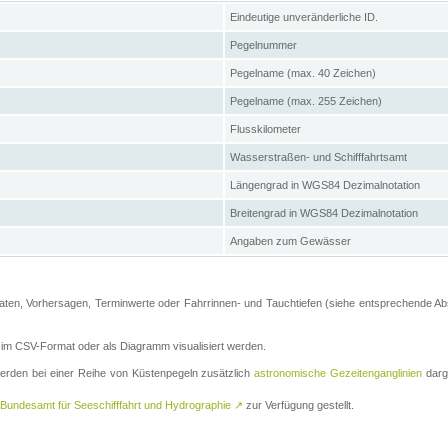
Eindeutige unveränderliche ID.
Pegelnummer
Pegelname (max. 40 Zeichen)
Pegelname (max. 255 Zeichen)
Flusskilometer
Wasserstraßen- und Schifffahrtsamt
Längengrad in WGS84 Dezimalnotation
Breitengrad in WGS84 Dezimalnotation
Angaben zum Gewässer
ten, Vorhersagen, Terminwerte oder Fahrrinnen- und Tauchtiefen (siehe entsprechende Absc
m CSV-Format oder als Diagramm visualisiert werden.
erden bei einer Reihe von Küstenpegeln zusätzlich
astronomische Gezeitenganglinien
darge
Bundesamt für Seeschifffahrt und Hydrographie
↗
zur Verfügung gestellt.