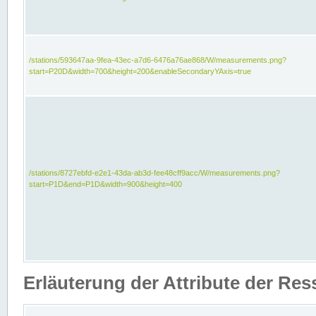
/stations/593647aa-9fea-43ec-a7d6-6476a76ae868/W/measurements.png?
start=P20D&width=700&height=200&enableSecondaryYAxis=true
/stations/8727ebfd-e2e1-43da-ab3d-fee48cff9acc/W/measurements.png?
start=P1D&end=P1D&width=900&height=400
Erläuterung der Attribute der Re