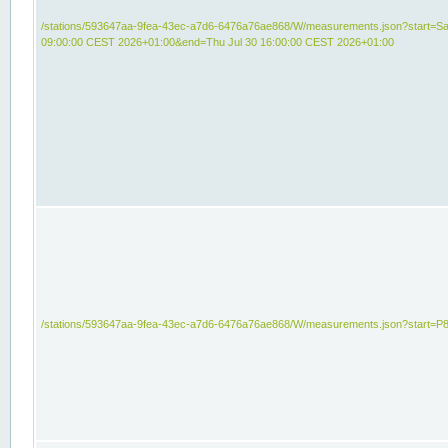
/stations/593647aa-9fea-43ec-a7d6-6476a76ae868/W/measurements.json?start=Sat
09:00:00 CEST 2026+01:00&end=Thu Jul 30 16:00:00 CEST 2026+01:00
/stations/593647aa-9fea-43ec-a7d6-6476a76ae868/W/measurements.json?start=P