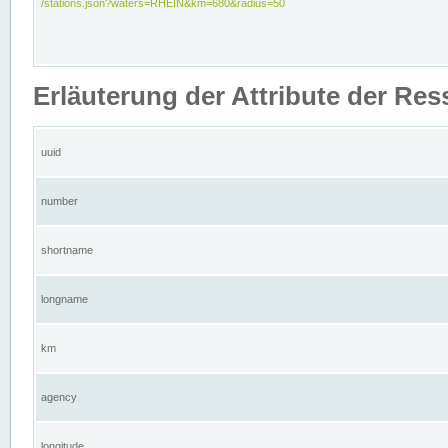
/stations.json?waters=RHEIN&km=680&radius=50
Erläuterung der Attribute der Res
uuid
number
shortname
longname
km
agency
longitude