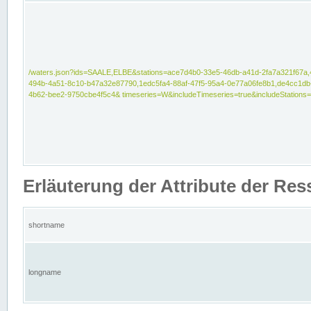
/waters.json?ids=SAALE,ELBE&stations=ace7d4b0-33e5-46db-a41d-2fa7a321f67a,
494b-4a51-8c10-b47a32e87790,1edc5fa4-88af-47f5-95a4-0e77a06fe8b1,de4cc1db
4b62-bee2-9750cbe4f5c4& timeseries=W&includeTimeseries=true&includeStations=
Erläuterung der Attribute der Re
shortname
longname