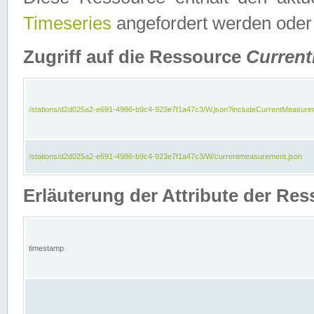
Timeseries
angefordert werden oder
Zugriff auf die Ressource
Curren
/stations/d2d025a2-e691-4986-b9c4-923e7f1a47c3/W.json?includeCurrentMeasure
/stations/d2d025a2-e691-4986-b9c4-923e7f1a47c3/W/currentmeasurement.json
Erläuterung der Attribute der R
timestamp