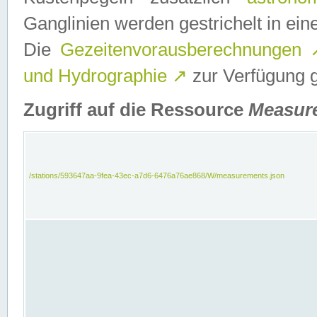
Ganglinien werden gestrichelt in e
Die
Gezeitenvorausberechnungen
und Hydrographie
↗
zur Verfügung ge
Zugriff auf die Ressource
Measur
/stations/593647aa-9fea-43ec-a7d6-6476a76ae868/W/measurements.json