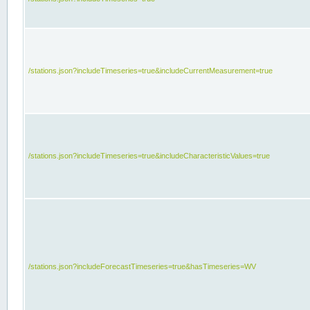
/stations.json?includeTimeseries=true&includeCurrentMeasurement=true
/stations.json?includeTimeseries=true&includeCharacteristicValues=true
/stations.json?includeForecastTimeseries=true&hasTimeseries=WV