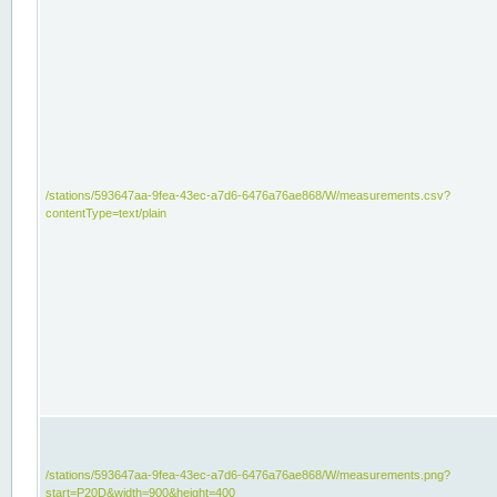
/stations/593647aa-9fea-43ec-a7d6-6476a76ae868/W/measurements.csv?
contentType=text/plain
/stations/593647aa-9fea-43ec-a7d6-6476a76ae868/W/measurements.png?
start=P20D&width=900&height=400