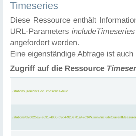
Timeseries
Diese Ressource enthält Informatio
URL-Parameters
includeTimeseries
angefordert werden.
Eine eigenständige Abfrage ist auch
Zugriff auf die Ressource
Timeser
/stations.json?includeTimeseries=true
/stations/d2d025a2-e691-4986-b9c4-923e7f1a47c3/W.json?includeCurrentMeasure