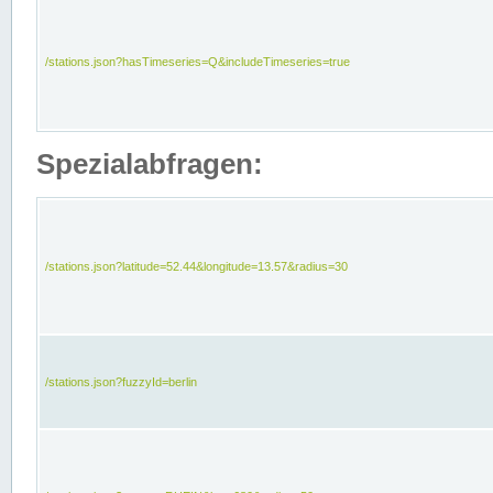
/stations.json?hasTimeseries=Q&includeTimeseries=true
Spezialabfragen:
/stations.json?latitude=52.44&longitude=13.57&radius=30
/stations.json?fuzzyId=berlin