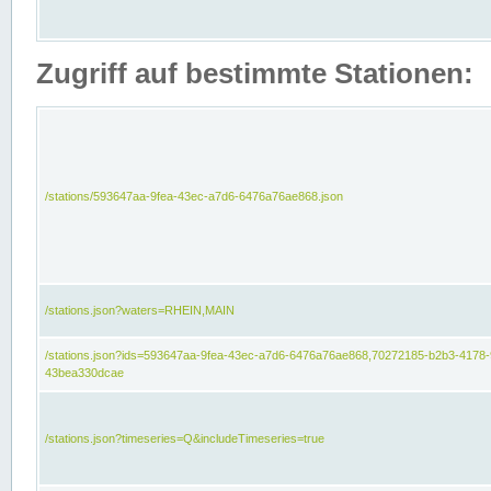
Zugriff auf bestimmte Stationen:
/stations/593647aa-9fea-43ec-a7d6-6476a76ae868.json
/stations.json?waters=RHEIN,MAIN
/stations.json?ids=593647aa-9fea-43ec-a7d6-6476a76ae868,70272185-b2b3-4178-
43bea330dcae
/stations.json?timeseries=Q&includeTimeseries=true