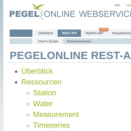
Hilfe
Lin
Überblick
REST-API
HyDAS-API
Visualisieru
User's Guide
Dokumentation
PEGELONLINE REST-AP
Überblick
Ressourcen
Station
Water
Measurement
Timeseries