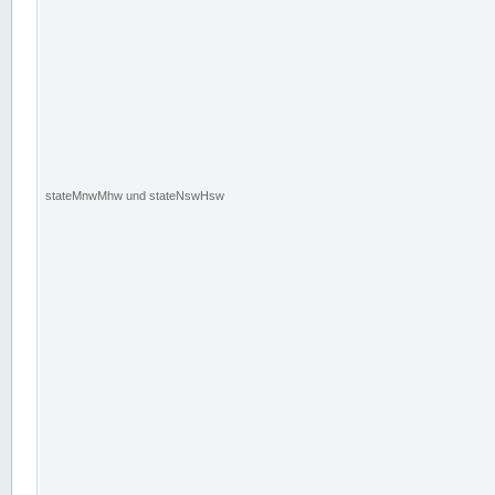
stateMnwMhw und stateNswHsw