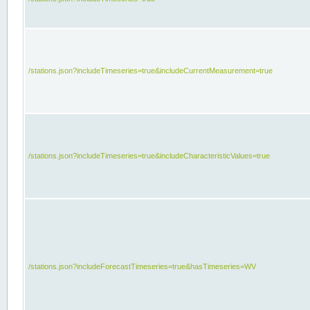
/stations.json?includeTimeseries=true&includeCurrentMeasurement=true
/stations.json?includeTimeseries=true&includeCharacteristicValues=true
/stations.json?includeForecastTimeseries=true&hasTimeseries=WV