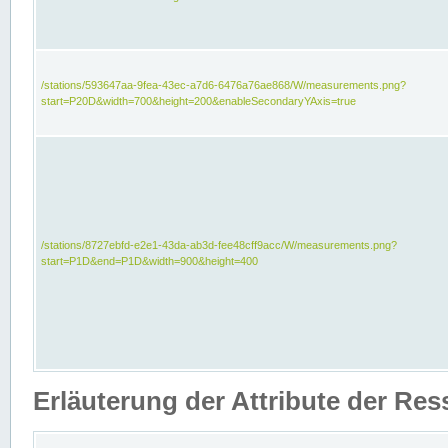
/stations/593647aa-9fea-43ec-a7d6-6476a76ae868/W/measurements.png?
start=P20D&width=700&height=200&enableSecondaryYAxis=true
/stations/8727ebfd-e2e1-43da-ab3d-fee48cff9acc/W/measurements.png?
start=P1D&end=P1D&width=900&height=400
Erläuterung der Attribute der Re