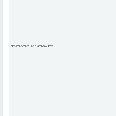
stateMnwMhw und stateNswHsw