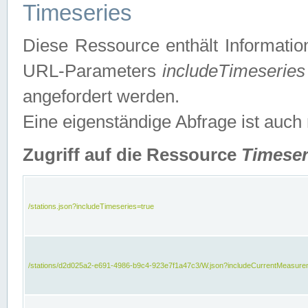
Timeseries
Diese Ressource enthält Informatio
URL-Parameters
includeTimeseries
angefordert werden.
Eine eigenständige Abfrage ist auch
Zugriff auf die Ressource
Timeser
/stations.json?includeTimeseries=true
/stations/d2d025a2-e691-4986-b9c4-923e7f1a47c3/W.json?includeCurrentMeasure