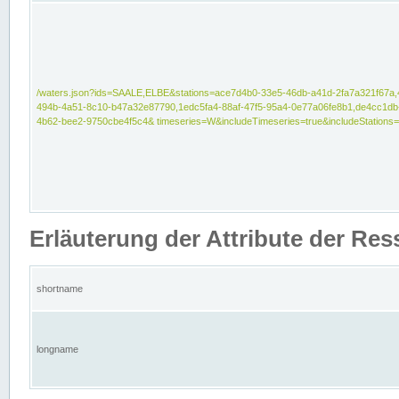
/waters.json?ids=SAALE,ELBE&stations=ace7d4b0-33e5-46db-a41d-2fa7a321f67a,
494b-4a51-8c10-b47a32e87790,1edc5fa4-88af-47f5-95a4-0e77a06fe8b1,de4cc1db
4b62-bee2-9750cbe4f5c4& timeseries=W&includeTimeseries=true&includeStations=
Erläuterung der Attribute der Re
shortname
longname