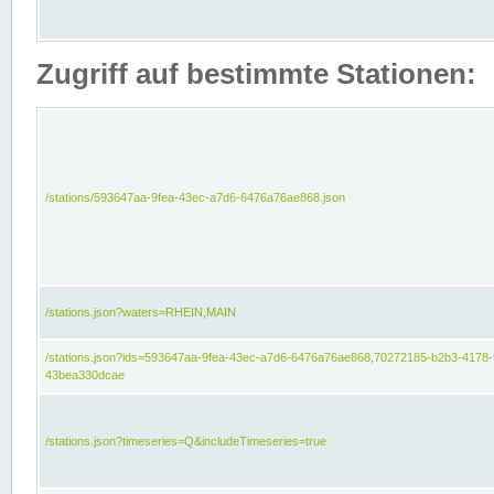
Zugriff auf bestimmte Stationen:
/stations/593647aa-9fea-43ec-a7d6-6476a76ae868.json
/stations.json?waters=RHEIN,MAIN
/stations.json?ids=593647aa-9fea-43ec-a7d6-6476a76ae868,70272185-b2b3-4178-
43bea330dcae
/stations.json?timeseries=Q&includeTimeseries=true