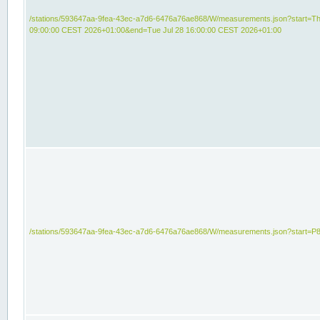
/stations/593647aa-9fea-43ec-a7d6-6476a76ae868/W/measurements.json?start=Th
09:00:00 CEST 2026+01:00&end=Tue Jul 28 16:00:00 CEST 2026+01:00
/stations/593647aa-9fea-43ec-a7d6-6476a76ae868/W/measurements.json?start=P