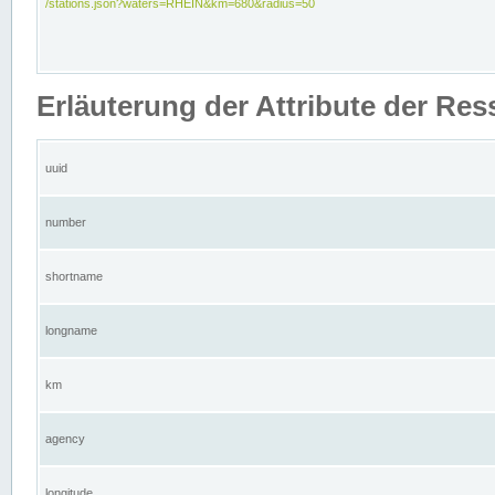
/stations.json?waters=RHEIN&km=680&radius=50
Erläuterung der Attribute der Res
uuid
number
shortname
longname
km
agency
longitude