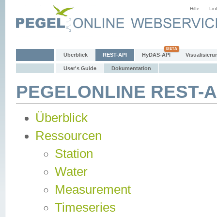
Hilfe
Lin
Überblick
REST-API
HyDAS-API
Visualisieru
User's Guide
Dokumentation
PEGELONLINE REST-AP
Überblick
Ressourcen
Station
Water
Measurement
Timeseries