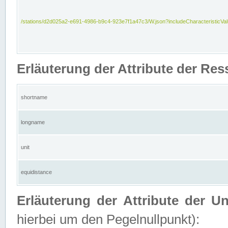
/stations/d2d025a2-e691-4986-b9c4-923e7f1a47c3/W.json?includeCharacteristicVa
Erläuterung der Attribute der Res
shortname
longname
unit
equidistance
Erläuterung der Attribute der U
hierbei um den Pegelnullpunkt):