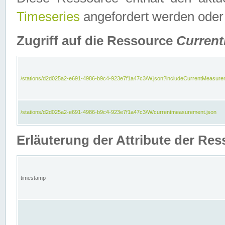
Timeseries
angefordert werden oder
Zugriff auf die Ressource
Curren
/stations/d2d025a2-e691-4986-b9c4-923e7f1a47c3/W.json?includeCurrentMeasure
/stations/d2d025a2-e691-4986-b9c4-923e7f1a47c3/W/currentmeasurement.json
Erläuterung der Attribute der R
timestamp