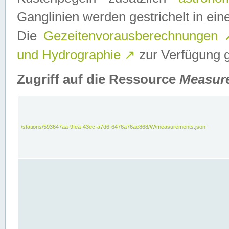
Ganglinien werden gestrichelt in e
Die
Gezeitenvorausberechnungen
und Hydrographie
↗
zur Verfügung ge
Zugriff auf die Ressource
Measur
/stations/593647aa-9fea-43ec-a7d6-6476a76ae868/W/measurements.json