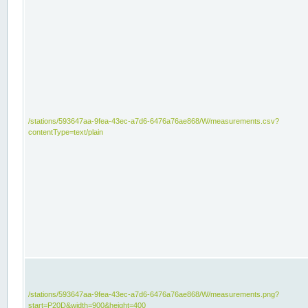
/stations/593647aa-9fea-43ec-a7d6-6476a76ae868/W/measurements.csv?
contentType=text/plain
/stations/593647aa-9fea-43ec-a7d6-6476a76ae868/W/measurements.png?
start=P20D&width=900&height=400