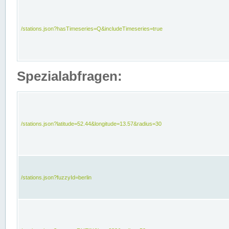
/stations.json?hasTimeseries=Q&includeTimeseries=true
Spezialabfragen:
/stations.json?latitude=52.44&longitude=13.57&radius=30
/stations.json?fuzzyId=berlin