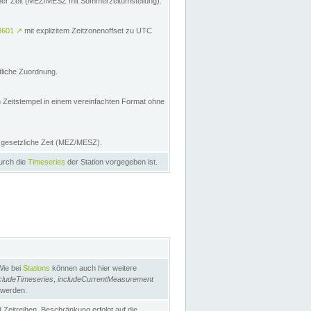
licher Zeit (MEZ/MESZ mit Sommerzeitumstellung):
8601
↗
mit explizitem Zeitzonenoffset zu UTC
tliche Zuordnung.
n Zeitstempel in einem vereinfachten Format ohne
e gesetzliche Zeit (MEZ/MESZ).
durch die
Timeseries
der Station vorgegeben ist.
Wie bei
Stations
können auch hier weitere
cludeTimeseries
,
includeCurrentMeasurement
 werden.
Zeitreihen. Beschränkung erfolgt auf die