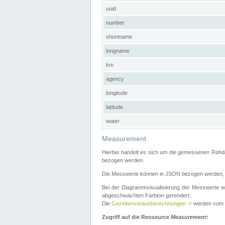
uuid
number
shortname
longname
km
agency
longitude
latitude
water
Measurement
Hierbei handelt es sich um die gemessenen Rohda
bezogen werden.
Die Messwerte können in JSON bezogen werden, i
Bei der Diagrammvisualisierung der Messwerte w
abgeschwächten Farbton gerendert.
Die
Gezeitenvorausberechnungen
↗
werden vom
Zugriff auf die Ressource
Measurement
: