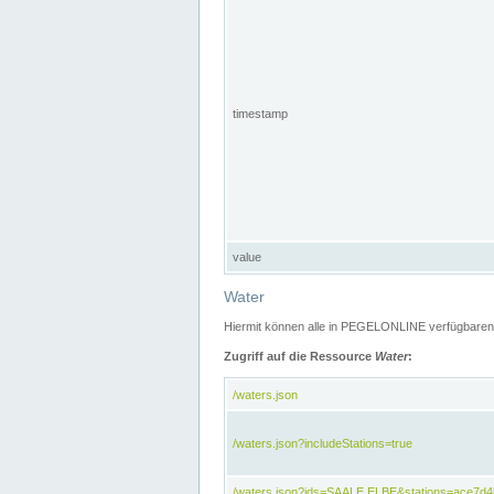
timestamp
value
Water
Hiermit können alle in PEGELONLINE verfügbaren 
Zugriff auf die Ressource
Water
:
/waters.json
/waters.json?includeStations=true
/waters.json?ids=SAALE,ELBE&stations=ace7d4