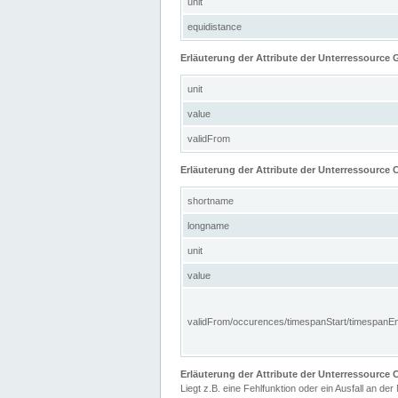
unit
equidistance
Erläuterung der Attribute der Unterressource
unit
value
validFrom
Erläuterung der Attribute der Unterressource C
shortname
longname
unit
value
validFrom/occurences/timespanStart/timespanE
Erläuterung der Attribute der Unterressourc
Liegt z.B. eine Fehlfunktion oder ein Ausfall an der