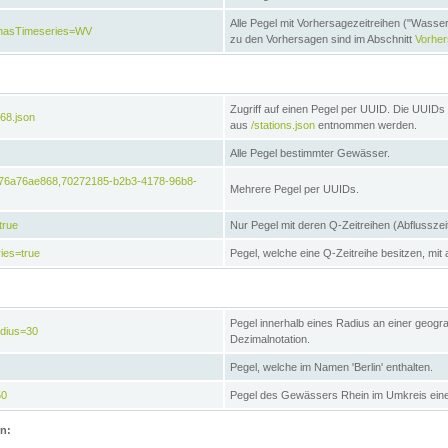
Alle Pegel mit Vorhersagezeitreihen ("Wasse
e&hasTimeseries=WV
zu den Vorhersagen sind im Abschnitt
Vorhe
Zugriff auf einen Pegel per UUID. Die UUIDs 
68.json
aus
/stations.json
entnommen werden.
Alle Pegel bestimmter Gewässer.
6476a76ae868,70272185-b2b3-4178-96b8-
Mehrere Pegel per UUIDs.
true
Nur Pegel mit deren Q-Zeitreihen (Abflusszei
ies=true
Pegel, welche eine Q-Zeitreihe besitzen, mit 
Pegel innerhalb eines Radius an einer geogr
adius=30
Dezimalnotation.
Pegel, welche im Namen 'Berlin' enthalten.
50
Pegel des Gewässers Rhein im Umkreis eine
on: