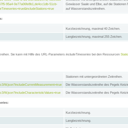
47f5-95a4-0e77a06fe8b1,de4cc1db-51cb-
Gewässer Saale und Elbe, auf die Stationen
Timeseries=true&includeStations=true
auf Wasserstandszeitreihen.
s:
Kurzbezeichnung, maximal 40 Zeichen.
Langbezeichnung, maximal 255 Zeichen.
treihen. Sie kann mit Hilfe des URL-Parameters
includeTimeseries
bei den Ressourcen
Stati
Stationen mit untergeordneten Zeitreihen.
7c3/W.json?includeCurrentMeasurement=true
Die Wasserstandszeitreihe des Pegels Ketzi
3/W.json?includeCharacteristicValues=true
Die Wasserstandszeitreihe des Pegels Ketz
eries:
Kurzbezeichnung.
Langbezeichnung.