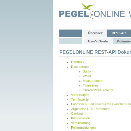
Überblick
REST-API
User's Guide
Dokumen
PEGELONLINE REST-API Dokum
Überblick
Ressourcen
Station
Water
Measurement
Timeseries
CurrentMeasurement
Vorhersagen
Terminwerte
Fahrrinnen- und Tauchtiefen zwischen El
Allgemeine URL-Parameter
Caching
Kompression
Versionierung
Fehlermeldungen