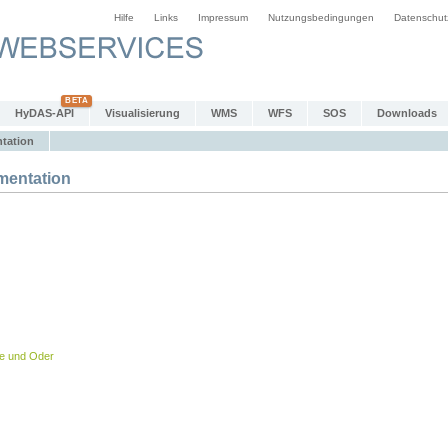
Hilfe
Links
Impressum
Nutzungsbedingungen
Datenschut
HyDAS-API
Visualisierung
WMS
WFS
SOS
Downloads
tation
entation
be und Oder