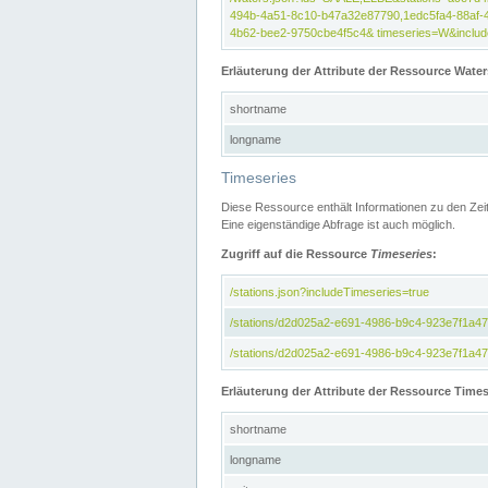
494b-4a51-8c10-b47a32e87790,1edc5fa4-88af-
4b62-bee2-9750cbe4f5c4& timeseries=W&include
Erläuterung der Attribute der Ressource Water
shortname
longname
Timeseries
Diese Ressource enthält Informationen zu den Zei
Eine eigenständige Abfrage ist auch möglich.
Zugriff auf die Ressource
Timeseries
:
/stations.json?includeTimeseries=true
/stations/d2d025a2-e691-4986-b9c4-923e7f1a4
/stations/d2d025a2-e691-4986-b9c4-923e7f1a47c
Erläuterung der Attribute der Ressource Times
shortname
longname