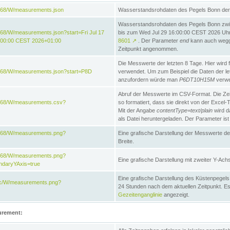
868/W/measurements.json
Wasserstandsrohdaten des Pegels Bonn der 
Wasserstandsrohdaten des Pegels Bonn zwi
68/W/measurements.json?start=Fri Jul 17
bis zum Wed Jul 29 16:00:00 CEST 2026 Uhr. 
:00:00 CEST 2026+01:00
8601
↗
. Der Parameter
end
kann auch wegge
Zeitpunkt angenommen.
Die Messwerte der letzten 8 Tage. Hier wird f
868/W/measurements.json?start=P8D
verwendet. Um zum Beispiel die Daten der l
anzufordern würde man
P6DT10H15M
verwe
Abruf der Messwerte im CSV-Format. Die Ze
e868/W/measurements.csv?
so formatiert, dass sie direkt von der Excel-
Mit der Angabe
contentType=text/plain
wird d
als Datei heruntergeladen. Der Parameter ist
e868/W/measurements.png?
Eine grafische Darstellung der Messwerte de
Breite.
e868/W/measurements.png?
Eine grafische Darstellung mit zweiter Y-Achs
ndaryYAxis=true
Eine grafische Darstellung des Küstenpegel
acc/W/measurements.png?
24 Stunden nach dem aktuellen Zeitpunkt. Es
Gezeitenganglinie
angezeigt.
urement: