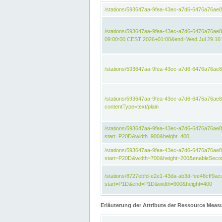
/stations/593647aa-9fea-43ec-a7d6-6476a76ae
/stations/593647aa-9fea-43ec-a7d6-6476a76ae8
09:00:00 CEST 2026+01:00&end=Wed Jul 29 16
/stations/593647aa-9fea-43ec-a7d6-6476a76ae
/stations/593647aa-9fea-43ec-a7d6-6476a76a
contentType=text/plain
/stations/593647aa-9fea-43ec-a7d6-6476a76a
start=P20D&width=900&height=400
/stations/593647aa-9fea-43ec-a7d6-6476a76a
start=P20D&width=700&height=200&enableSeco
/stations/8727ebfd-e2e1-43da-ab3d-fee48cff9
start=P1D&end=P1D&width=900&height=400
Erläuterung der Attribute der Ressource Meas