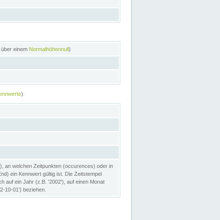
n über einem
Normalhöhennull
)
ennwerte
):
), an welchen Zeitpunkten (occurences) oder in
) ein Kennwert gültig ist. Die Zeitstempel
h auf ein Jahr (z.B. '2002'), auf einen Monat
02-10-01') beziehen.