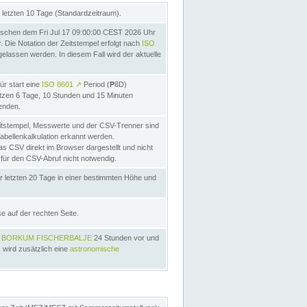
letzten 10 Tage (Standardzeitraum).
schen dem Fri Jul 17 09:00:00 CEST 2026 Uhr
Die Notation der Zeitstempel erfolgt nach
ISO
lassen werden. In diesem Fall wird der aktuelle
ür start eine
ISO 8601
↗
Period (
P
8D)
etzen 6 Tage, 10 Stunden und 15 Minuten
nden.
itstempel, Messwerte und der CSV-Trenner sind
Tabellenkalkulation erkannt werden.
as CSV direkt im Browser dargestellt und nicht
 für den CSV-Abruf nicht notwendig.
r letzten 20 Tage in einer bestimmten Höhe und
e auf der rechten Seite.
s
BORKUM FISCHERBALJE
24 Stunden vor und
 wird zusätzlich eine
astronomische