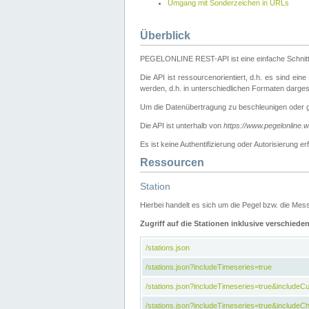
Umgang mit Sonderzeichen in URLs
Überblick
PEGELONLINE REST-API ist eine einfache Schnitt
Die API ist ressourcenorientiert, d.h. es sind ein
werden, d.h. in unterschiedlichen Formaten darge
Um die Datenübertragung zu beschleunigen oder 
Die API ist unterhalb von
https://www.pegelonline.
Es ist keine Authentifizierung oder Autorisierun
Ressourcen
Station
Hierbei handelt es sich um die Pegel bzw. die M
Zugriff auf die Stationen inklusive verschiede
/stations.json
/stations.json?includeTimeseries=true
/stations.json?includeTimeseries=true&include
/stations.json?includeTimeseries=true&includeCh