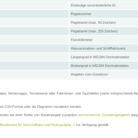
Eindeutige unveränderliche ID.
Pegelnummer
Pegelname (max. 40 Zeichen)
Pegelname (max. 255 Zeichen)
Flusskilometer
Wasserstraßen- und Schifffahrtsamt
Längengrad in WGS84 Dezimalnotation
Breitengrad in WGS84 Dezimalnotation
Angaben zum Gewässer
ten, Vorhersagen, Terminwerte oder Fahrrinnen- und Tauchtiefen (siehe entsprechende Absc
m CSV-Format oder als Diagramm visualisiert werden.
erden bei einer Reihe von Küstenpegeln zusätzlich
astronomische Gezeitenganglinien
darge
Bundesamt für Seeschifffahrt und Hydrographie
↗
zur Verfügung gestellt.