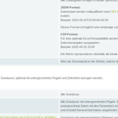
Alle Zeitangaben erfolgen in lokaler gesetz
JSON-Format:
Zeitstempel werden vollqualifiziert nach
ISO 
kodiert.
Beispiel:
2025-09-25T10:00:00+02:00
Dieses Format ermöglicht eine eindeutige zei
CSV-Format:
Für eine optimale Excel-Kompatibilität werde
Zeitzonenangabe ausgegeben.
Beispiel:
2025-09-25 10:00
Die Werte repräsentieren ebenfalls die lokal
Wert als Dezimalzahl in der Einheit, welche 
Gewässer, optional mit untergeordneten Pegeln und Zeitreihen bezogen werden.
Alle Gewässer.
Alle Gewässer mit untergeordneten Pegeln. 
untergeordnete Daten mit den Parametern
in
und
includeCharacteristicValues
angefordert
b0-33e5-46db-a41d-2fa7a321f67a,4626f6bc-
Gewässer mit untergeordneten Stationen und 