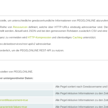
stelle, um unterschiedliche gewässerkundliche Informationen von PEGELONLINE abzurufen
e Reihe von
Ressourcen
definiert, welche über HTTP-URLs eindeutig adressierbar sind. Die
stellt werden. Aktuell wird JSON und bei den gemessenen Rohdaten zusätzlich CSV und eine
ganz zu vermeiden wird
HTTP-Kompression
und clientseitiges
Caching
unterstützt.
wsv.de/webservices/rest-api/v2
adressierbar.
g erforderlich, um die PEGELONLINE REST-API zu nutzen.
essstellen von PEGELONLINE.
ner untergeordneter Daten:
Alle Pegel sortiert nach Gewässername und
Alle Pegel inklusive Informationen zu den Zeit
CurrentMeasurement=true
Alle Pegel inklusive Informationen zu den Ze
aracteristicValues=true
Alle Pegel inklusive Informationen zu den Z