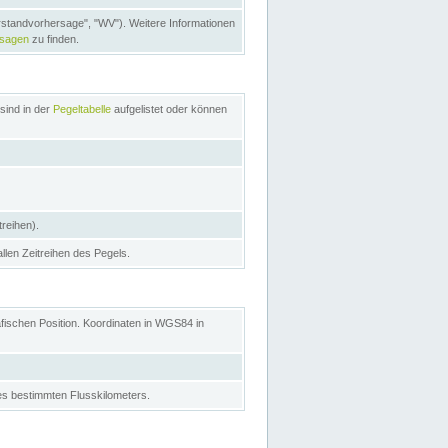
rstandvorhersage", "WV"). Weitere Informationen
rsagen
zu finden.
sind in der
Pegeltabelle
aufgelistet oder können
treihen).
allen Zeitreihen des Pegels.
afischen Position. Koordinaten in WGS84 in
s bestimmten Flusskilometers.