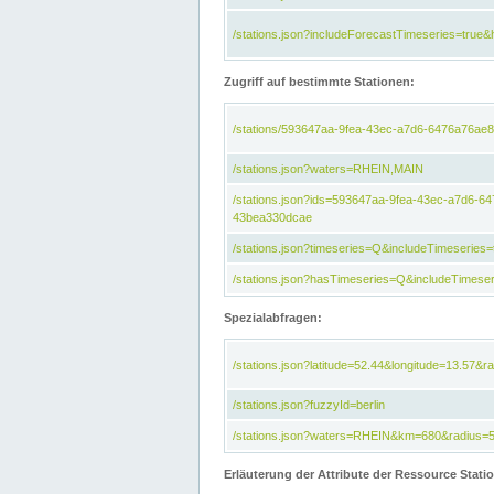
/stations.json?includeForecastTimeseries=tru
Zugriff auf bestimmte Stationen:
/stations/593647aa-9fea-43ec-a7d6-6476a76ae8
/stations.json?waters=RHEIN,MAIN
/stations.json?ids=593647aa-9fea-43ec-a7d6-
43bea330dcae
/stations.json?timeseries=Q&includeTimeseries=
/stations.json?hasTimeseries=Q&includeTimeser
Spezialabfragen:
/stations.json?latitude=52.44&longitude=13.57&r
/stations.json?fuzzyId=berlin
/stations.json?waters=RHEIN&km=680&radius=
Erläuterung der Attribute der Ressource Stati