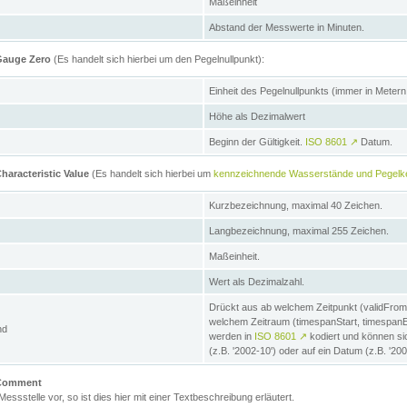
Maßeinheit
Abstand der Messwerte in Minuten.
 Gauge Zero
(Es handelt sich hierbei um den Pegelnullpunkt):
Einheit des Pegelnullpunkts (immer in Meter
Höhe als Dezimalwert
Beginn der Gültigkeit.
ISO 8601
↗
Datum.
haracteristic Value
(Es handelt sich hierbei um
kennzeichnende Wasserstände und Pegelk
Kurzbezeichnung, maximal 40 Zeichen.
Langbezeichnung, maximal 255 Zeichen.
Maßeinheit.
Wert als Dezimalzahl.
Drückt aus ab welchem Zeitpunkt (validFrom
welchem Zeitraum (timespanStart, timespanEnd
nd
werden in
ISO 8601
↗
kodiert und können sic
(z.B. '2002-10') oder auf ein Datum (z.B. '20
e Comment
 Messstelle vor, so ist dies hier mit einer Textbeschreibung erläutert.