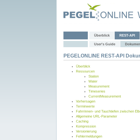
Überblick
REST-API
User's Guide
Dokumen
PEGELONLINE REST-API Dokum
Überblick
Ressourcen
Station
Water
Measurement
Timeseries
CurrentMeasurement
Vorhersagen
Terminwerte
Fahrrinnen- und Tauchtiefen zwischen El
Allgemeine URL-Parameter
Caching
Kompression
Versionierung
Fehlermeldungen