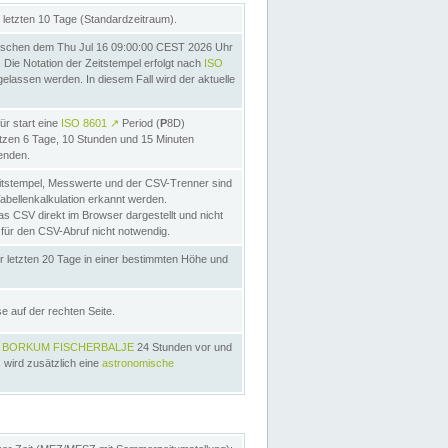
letzten 10 Tage (Standardzeitraum).
schen dem Thu Jul 16 09:00:00 CEST 2026 Uhr
Die Notation der Zeitstempel erfolgt nach
ISO
lassen werden. In diesem Fall wird der aktuelle
ür start eine
ISO 8601
↗
Period (
P
8D)
etzen 6 Tage, 10 Stunden und 15 Minuten
nden.
itstempel, Messwerte und der CSV-Trenner sind
Tabellenkalkulation erkannt werden.
as CSV direkt im Browser dargestellt und nicht
 für den CSV-Abruf nicht notwendig.
r letzten 20 Tage in einer bestimmten Höhe und
e auf der rechten Seite.
s
BORKUM FISCHERBALJE
24 Stunden vor und
 wird zusätzlich eine
astronomische