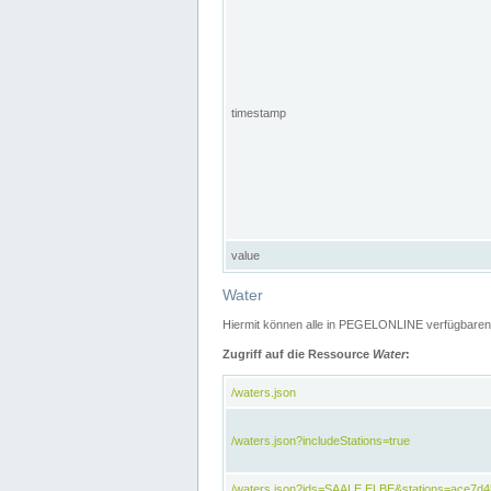
timestamp
value
Water
Hiermit können alle in PEGELONLINE verfügbaren 
Zugriff auf die Ressource
Water
:
/waters.json
/waters.json?includeStations=true
/waters.json?ids=SAALE,ELBE&stations=ace7d4