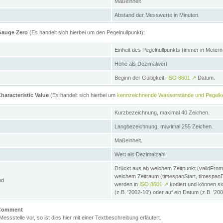
Maßeinheit
Abstand der Messwerte in Minuten.
 Gauge Zero
(Es handelt sich hierbei um den Pegelnullpunkt):
Einheit des Pegelnullpunkts (immer in Meter
Höhe als Dezimalwert
Beginn der Gültigkeit.
ISO 8601
↗
Datum.
haracteristic Value
(Es handelt sich hierbei um
kennzeichnende Wasserstände und Pegelk
Kurzbezeichnung, maximal 40 Zeichen.
Langbezeichnung, maximal 255 Zeichen.
Maßeinheit.
Wert als Dezimalzahl.
Drückt aus ab welchem Zeitpunkt (validFrom
welchem Zeitraum (timespanStart, timespanEnd
nd
werden in
ISO 8601
↗
kodiert und können sic
(z.B. '2002-10') oder auf ein Datum (z.B. '20
e Comment
 Messstelle vor, so ist dies hier mit einer Textbeschreibung erläutert.