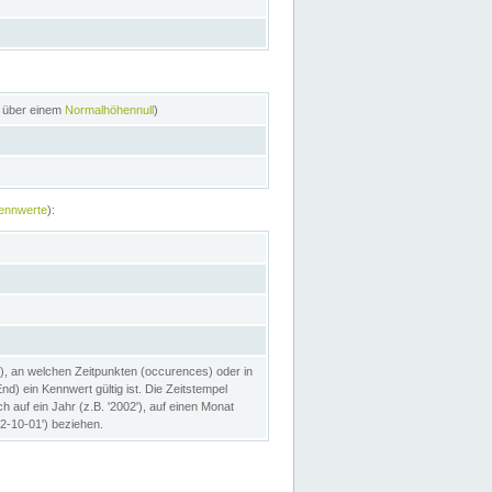
n über einem
Normalhöhennull
)
ennwerte
):
), an welchen Zeitpunkten (occurences) oder in
) ein Kennwert gültig ist. Die Zeitstempel
h auf ein Jahr (z.B. '2002'), auf einen Monat
02-10-01') beziehen.