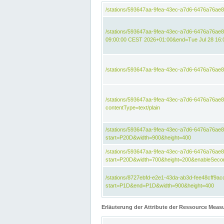
/stations/593647aa-9fea-43ec-a7d6-6476a76ae
/stations/593647aa-9fea-43ec-a7d6-6476a76ae8
09:00:00 CEST 2026+01:00&end=Tue Jul 28 16
/stations/593647aa-9fea-43ec-a7d6-6476a76ae
/stations/593647aa-9fea-43ec-a7d6-6476a76a
contentType=text/plain
/stations/593647aa-9fea-43ec-a7d6-6476a76a
start=P20D&width=900&height=400
/stations/593647aa-9fea-43ec-a7d6-6476a76a
start=P20D&width=700&height=200&enableSeco
/stations/8727ebfd-e2e1-43da-ab3d-fee48cff9
start=P1D&end=P1D&width=900&height=400
Erläuterung der Attribute der Ressource Meas