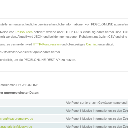
stelle, um unterschiedliche gewässerkundliche Informationen von PEGELONLINE abzurufen
e Reihe von
Ressourcen
definiert, welche über HTTP-URLs eindeutig adressierbar sind. Die
stellt werden. Aktuell wird JSON und bei den gemessenen Rohdaten zusätzlich CSV und eine
ganz zu vermeiden wird
HTTP-Kompression
und clientseitiges
Caching
unterstützt.
wsv.de/webservices/rest-api/v2
adressierbar.
g erforderlich, um die PEGELONLINE REST-API zu nutzen.
essstellen von PEGELONLINE.
ner untergeordneter Daten:
Alle Pegel sortiert nach Gewässername und
Alle Pegel inklusive Informationen zu den Zeit
CurrentMeasurement=true
Alle Pegel inklusive Informationen zu den Ze
aracteristicValues=true
Alle Pegel inklusive Informationen zu den Z