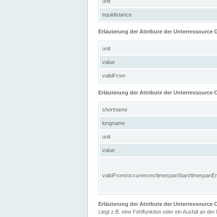
unit
equidistance
Erläuterung der Attribute der Unterressource
unit
value
validFrom
Erläuterung der Attribute der Unterressource C
shortname
longname
unit
value
validFrom/occurences/timespanStart/timespanE
Erläuterung der Attribute der Unterressourc
Liegt z.B. eine Fehlfunktion oder ein Ausfall an der