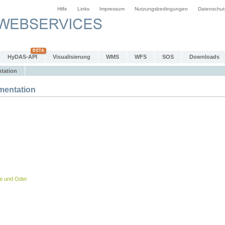
Hilfe
Links
Impressum
Nutzungsbedingungen
Datenschut
HyDAS-API
Visualisierung
WMS
WFS
SOS
Downloads
tation
entation
be und Oder