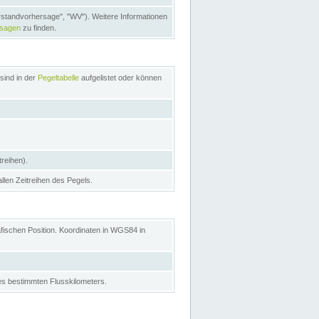
rstandvorhersage", "WV"). Weitere Informationen
rsagen
zu finden.
sind in der
Pegeltabelle
aufgelistet oder können
treihen).
allen Zeitreihen des Pegels.
afischen Position. Koordinaten in WGS84 in
s bestimmten Flusskilometers.