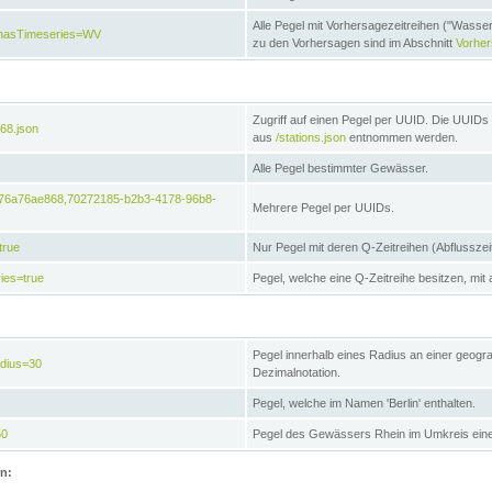
Alle Pegel mit Vorhersagezeitreihen ("Wasse
e&hasTimeseries=WV
zu den Vorhersagen sind im Abschnitt
Vorhe
Zugriff auf einen Pegel per UUID. Die UUIDs 
68.json
aus
/stations.json
entnommen werden.
Alle Pegel bestimmter Gewässer.
6476a76ae868,70272185-b2b3-4178-96b8-
Mehrere Pegel per UUIDs.
true
Nur Pegel mit deren Q-Zeitreihen (Abflusszei
ies=true
Pegel, welche eine Q-Zeitreihe besitzen, mit 
Pegel innerhalb eines Radius an einer geogr
adius=30
Dezimalnotation.
Pegel, welche im Namen 'Berlin' enthalten.
50
Pegel des Gewässers Rhein im Umkreis eine
on: