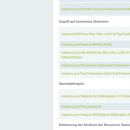
/stations.json?includeForecastTimeseries=tru
Zugriff auf bestimmte Stationen:
/stations/593647aa-9fea-43ec-a7d6-6476a76ae8
/stations.json?waters=RHEIN,MAIN
/stations.json?ids=593647aa-9fea-43ec-a7d6-
43bea330dcae
/stations.json?timeseries=Q&includeTimeseries=
/stations.json?hasTimeseries=Q&includeTimeser
Spezialabfragen:
/stations.json?latitude=52.44&longitude=13.57&r
/stations.json?fuzzyId=berlin
/stations.json?waters=RHEIN&km=680&radius=
Erläuterung der Attribute der Ressource Stati