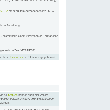
licher Zeit (MEZ/MESZ mit Sommerzeitumstellung):
8601
↗
mit explizitem Zeitzonenoffset zu UTC
tliche Zuordnung.
n Zeitstempel in einem vereinfachten Format ohne
e gesetzliche Zeit (MEZ/MESZ).
durch die
Timeseries
der Station vorgegeben ist.
Wie bei
Stations
können auch hier weitere
cludeTimeseries
,
includeCurrentMeasurement
 werden.
Zeitreihen. Beschränkung erfolgt auf die