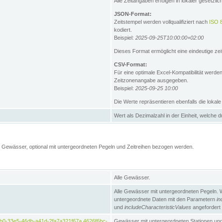
Alle Zeitangaben erfolgen in lokaler gesetz
JSON-Format:
Zeitstempel werden vollqualifiziert nach
ISO 
kodiert.
Beispiel:
2025-09-25T10:00:00+02:00
Dieses Format ermöglicht eine eindeutige zei
CSV-Format:
Für eine optimale Excel-Kompatibilität werde
Zeitzonenangabe ausgegeben.
Beispiel:
2025-09-25 10:00
Die Werte repräsentieren ebenfalls die lokal
Wert als Dezimalzahl in der Einheit, welche 
Gewässer, optional mit untergeordneten Pegeln und Zeitreihen bezogen werden.
Alle Gewässer.
Alle Gewässer mit untergeordneten Pegeln. 
untergeordnete Daten mit den Parametern
in
und
includeCharacteristicValues
angefordert
b0-33e5-46db-a41d-2fa7a321f67a,4626f6bc-
Gewässer mit untergeordneten Stationen und 