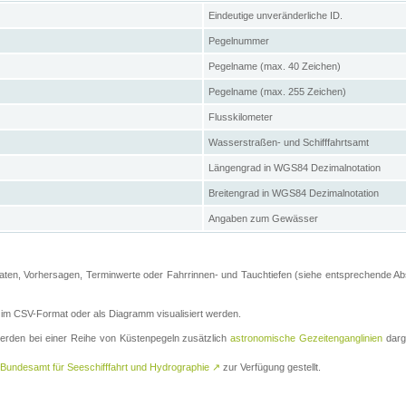
Eindeutige unveränderliche ID.
Pegelnummer
Pegelname (max. 40 Zeichen)
Pegelname (max. 255 Zeichen)
Flusskilometer
Wasserstraßen- und Schifffahrtsamt
Längengrad in WGS84 Dezimalnotation
Breitengrad in WGS84 Dezimalnotation
Angaben zum Gewässer
ten, Vorhersagen, Terminwerte oder Fahrrinnen- und Tauchtiefen (siehe entsprechende Absc
m CSV-Format oder als Diagramm visualisiert werden.
erden bei einer Reihe von Küstenpegeln zusätzlich
astronomische Gezeitenganglinien
darge
Bundesamt für Seeschifffahrt und Hydrographie
↗
zur Verfügung gestellt.