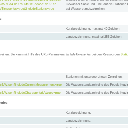
47f5-95a4-0e77a06fe8b1,de4cc1db-51cb-
Gewässer Saale und Elbe, auf die Stationen
Timeseries=true&includeStations=true
auf Wasserstandszeitreihen.
s:
Kurzbezeichnung, maximal 40 Zeichen.
Langbezeichnung, maximal 255 Zeichen.
treihen. Sie kann mit Hilfe des URL-Parameters
includeTimeseries
bei den Ressourcen
Stati
Stationen mit untergeordneten Zeitreihen.
7c3/W.json?includeCurrentMeasurement=true
Die Wasserstandszeitreihe des Pegels Ketzi
3/W.json?includeCharacteristicValues=true
Die Wasserstandszeitreihe des Pegels Ketz
eries:
Kurzbezeichnung.
Langbezeichnung.