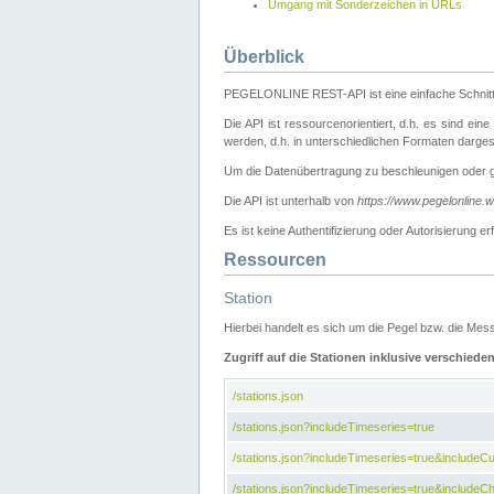
Umgang mit Sonderzeichen in URLs
Überblick
PEGELONLINE REST-API ist eine einfache Schnitt
Die API ist ressourcenorientiert, d.h. es sind ein
werden, d.h. in unterschiedlichen Formaten darge
Um die Datenübertragung zu beschleunigen oder 
Die API ist unterhalb von
https://www.pegelonline.
Es ist keine Authentifizierung oder Autorisierun
Ressourcen
Station
Hierbei handelt es sich um die Pegel bzw. die M
Zugriff auf die Stationen inklusive verschiede
/stations.json
/stations.json?includeTimeseries=true
/stations.json?includeTimeseries=true&include
/stations.json?includeTimeseries=true&includeCh