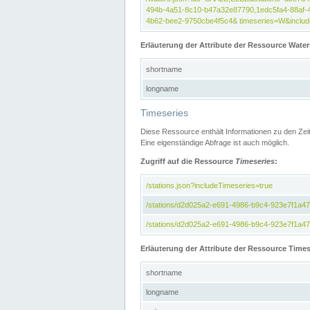
494b-4a51-8c10-b47a32e87790,1edc5fa4-88af-
4b62-bee2-9750cbe4f5c4& timeseries=W&include
Erläuterung der Attribute der Ressource Water
shortname
longname
Timeseries
Diese Ressource enthält Informationen zu den Zei
Eine eigenständige Abfrage ist auch möglich.
Zugriff auf die Ressource
Timeseries
:
/stations.json?includeTimeseries=true
/stations/d2d025a2-e691-4986-b9c4-923e7f1a4
/stations/d2d025a2-e691-4986-b9c4-923e7f1a47c
Erläuterung der Attribute der Ressource Times
shortname
longname