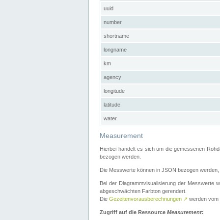
uuid
number
shortname
longname
km
agency
longitude
latitude
water
Measurement
Hierbei handelt es sich um die gemessenen Rohda
bezogen werden.
Die Messwerte können in JSON bezogen werden, i
Bei der Diagrammvisualisierung der Messwerte w
abgeschwächten Farbton gerendert.
Die
Gezeitenvorausberechnungen
↗
werden vom
Zugriff auf die Ressource
Measurement
: