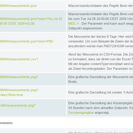
868/W/measurements.json
Wasserstandsrohdaten des Pegels Bonn der 
Wasserstandsrohdaten des Pegels Bonn zwi
68/W/measurements.json?start=Thu Jul 16
bis zum Tue Jul 28 16:00:00 CEST 2026 Uhr. 
:00:00 CEST 2026+01:00
8601
↗
. Der Parameter
end
kann auch wegge
Zeitpunkt angenommen.
Die Messwerte der letzten 8 Tage. Hier wird f
868/W/measurements.json?start=P8D
verwendet. Um zum Beispiel die Daten der l
anzufordern würde man
P6DT10H15M
verwe
Abruf der Messwerte im CSV-Format. Die Ze
e868/W/measurements.csv?
so formatiert, dass sie direkt von der Excel-
Mit der Angabe
contentType=text/plain
wird d
als Datei heruntergeladen. Der Parameter ist
e868/W/measurements.png?
Eine grafische Darstellung der Messwerte de
Breite.
e868/W/measurements.png?
Eine grafische Darstellung mit zweiter Y-Achs
ndaryYAxis=true
Eine grafische Darstellung des Küstenpegel
acc/W/measurements.png?
24 Stunden nach dem aktuellen Zeitpunkt. Es
Gezeitenganglinie
angezeigt.
urement: