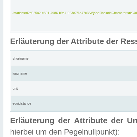
/stations/d2d025a2-e691-4986-b9c4-923e7f1a47c3/W.json?includeCharacteristicVa
Erläuterung der Attribute der Res
shortname
longname
unit
equidistance
Erläuterung der Attribute der U
hierbei um den Pegelnullpunkt):