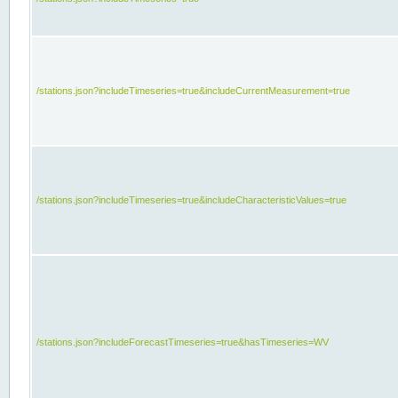
/stations.json?includeTimeseries=true&includeCurrentMeasurement=true
/stations.json?includeTimeseries=true&includeCharacteristicValues=true
/stations.json?includeForecastTimeseries=true&hasTimeseries=WV