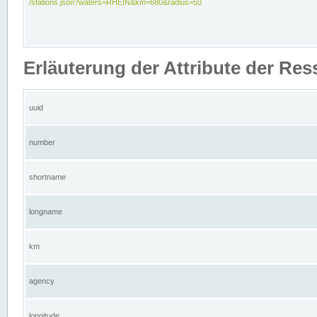
/stations.json?waters=RHEIN&km=680&radius=50
Erläuterung der Attribute der Res
uuid
number
shortname
longname
km
agency
longitude