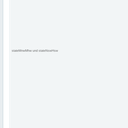
stateMnwMhw und stateNswHsw