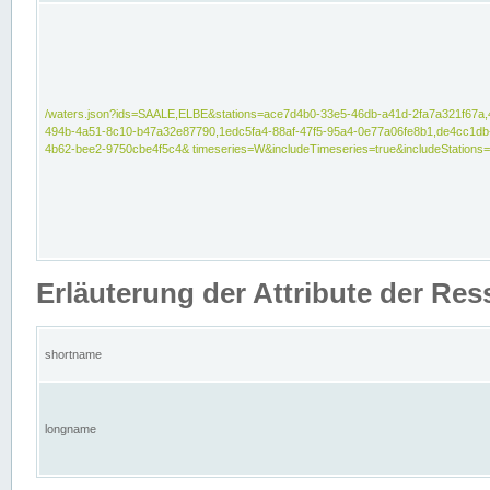
/waters.json?ids=SAALE,ELBE&stations=ace7d4b0-33e5-46db-a41d-2fa7a321f67a,
494b-4a51-8c10-b47a32e87790,1edc5fa4-88af-47f5-95a4-0e77a06fe8b1,de4cc1db
4b62-bee2-9750cbe4f5c4& timeseries=W&includeTimeseries=true&includeStations=
Erläuterung der Attribute der Re
shortname
longname