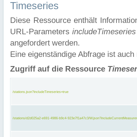
Timeseries
Diese Ressource enthält Informatio
URL-Parameters
includeTimeseries
angefordert werden.
Eine eigenständige Abfrage ist auch
Zugriff auf die Ressource
Timeser
/stations.json?includeTimeseries=true
/stations/d2d025a2-e691-4986-b9c4-923e7f1a47c3/W.json?includeCurrentMeasure