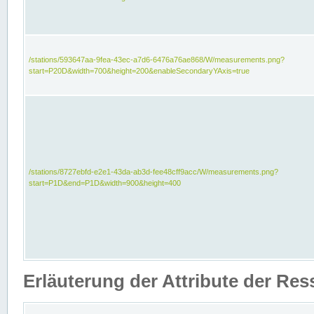
/stations/593647aa-9fea-43ec-a7d6-6476a76ae868/W/measurements.png?
start=P20D&width=700&height=200&enableSecondaryYAxis=true
/stations/8727ebfd-e2e1-43da-ab3d-fee48cff9acc/W/measurements.png?
start=P1D&end=P1D&width=900&height=400
Erläuterung der Attribute der Re