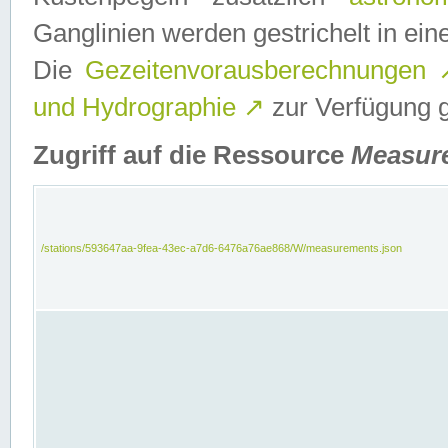
Ganglinien werden gestrichelt in e
Die
Gezeitenvorausberechnungen
und Hydrographie
↗
zur Verfügung ge
Zugriff auf die Ressource
Measur
/stations/593647aa-9fea-43ec-a7d6-6476a76ae868/W/measurements.json