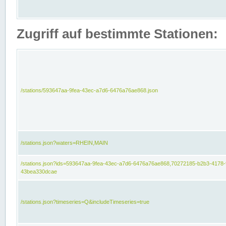
Zugriff auf bestimmte Stationen:
/stations/593647aa-9fea-43ec-a7d6-6476a76ae868.json
/stations.json?waters=RHEIN,MAIN
/stations.json?ids=593647aa-9fea-43ec-a7d6-6476a76ae868,70272185-b2b3-4178-
43bea330dcae
/stations.json?timeseries=Q&includeTimeseries=true