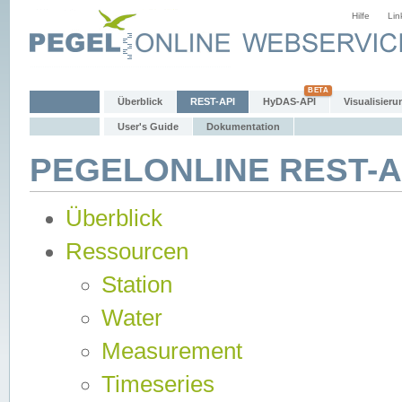
Hilfe
Lin
Überblick
REST-API
HyDAS-API
Visualisieru
User's Guide
Dokumentation
PEGELONLINE REST-AP
Überblick
Ressourcen
Station
Water
Measurement
Timeseries