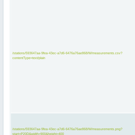
/stations/593647aa-9fea-43ec-a7d6-6476a76ae868/W/measurements.csv?
contentType=text/plain
/stations/593647aa-9fea-43ec-a7d6-6476a76ae868/W/measurements.png?
start=P20D&width=900&height=400