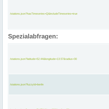
/stations.json?hasTimeseries=Q&includeTimeseries=true
Spezialabfragen:
/stations.json?latitude=52.44&longitude=13.57&radius=30
/stations.json?fuzzyId=berlin