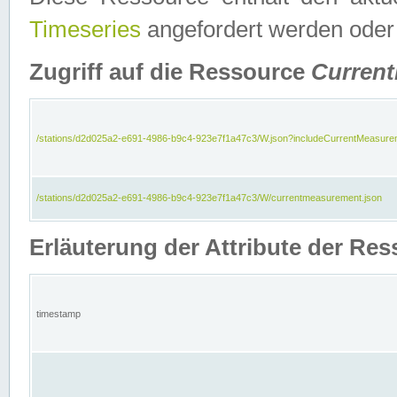
Timeseries
angefordert werden oder
Zugriff auf die Ressource
Curren
/stations/d2d025a2-e691-4986-b9c4-923e7f1a47c3/W.json?includeCurrentMeasure
/stations/d2d025a2-e691-4986-b9c4-923e7f1a47c3/W/currentmeasurement.json
Erläuterung der Attribute der R
timestamp