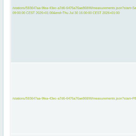
/stations/593647aa-9fea-43ec-a7d6-6476a76ae868/W/measurements.json?start=Sat
09:00:00 CEST 2026+01:00&end=Thu Jul 30 16:00:00 CEST 2026+01:00
/stations/593647aa-9fea-43ec-a7d6-6476a76ae868/W/measurements.json?start=P