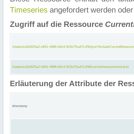
Timeseries
angefordert werden oder
Zugriff auf die Ressource
Curren
/stations/d2d025a2-e691-4986-b9c4-923e7f1a47c3/W.json?includeCurrentMeasure
/stations/d2d025a2-e691-4986-b9c4-923e7f1a47c3/W/currentmeasurement.json
Erläuterung der Attribute der R
timestamp