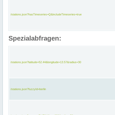
/stations.json?hasTimeseries=Q&includeTimeseries=true
Spezialabfragen:
/stations.json?latitude=52.44&longitude=13.57&radius=30
/stations.json?fuzzyId=berlin