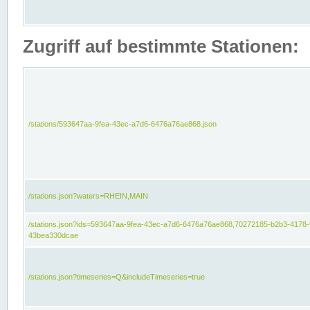
Zugriff auf bestimmte Stationen:
/stations/593647aa-9fea-43ec-a7d6-6476a76ae868.json
/stations.json?waters=RHEIN,MAIN
/stations.json?ids=593647aa-9fea-43ec-a7d6-6476a76ae868,70272185-b2b3-4178-
43bea330dcae
/stations.json?timeseries=Q&includeTimeseries=true