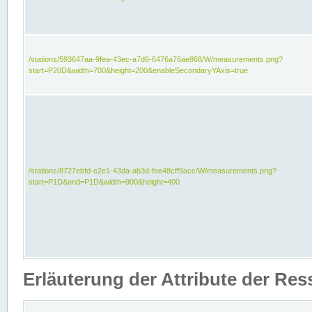
/stations/593647aa-9fea-43ec-a7d6-6476a76ae868/W/measurements.png?
start=P20D&width=700&height=200&enableSecondaryYAxis=true
/stations/8727ebfd-e2e1-43da-ab3d-fee48cff9acc/W/measurements.png?
start=P1D&end=P1D&width=900&height=400
Erläuterung der Attribute der Re