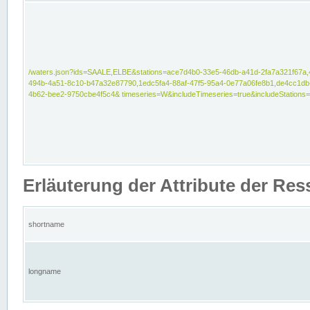
/waters.json?ids=SAALE,ELBE&stations=ace7d4b0-33e5-46db-a41d-2fa7a321f67a,
494b-4a51-8c10-b47a32e87790,1edc5fa4-88af-47f5-95a4-0e77a06fe8b1,de4cc1db
4b62-bee2-9750cbe4f5c4& timeseries=W&includeTimeseries=true&includeStations=
Erläuterung der Attribute der Re
shortname
longname