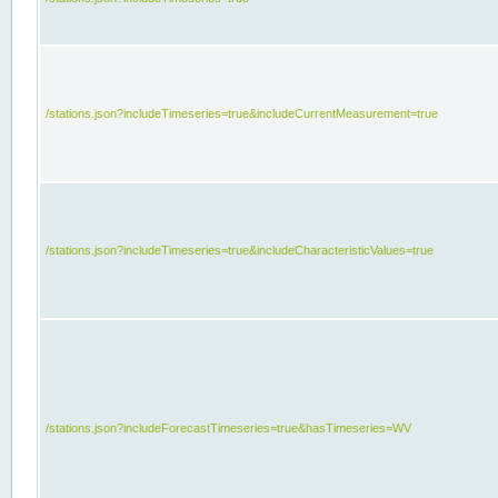
/stations.json?includeTimeseries=true&includeCurrentMeasurement=true
/stations.json?includeTimeseries=true&includeCharacteristicValues=true
/stations.json?includeForecastTimeseries=true&hasTimeseries=WV