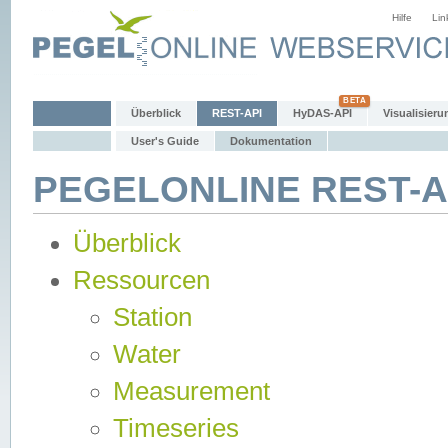
Hilfe
Lin
Überblick
REST-API
HyDAS-API
Visualisieru
User's Guide
Dokumentation
PEGELONLINE REST-AP
Überblick
Ressourcen
Station
Water
Measurement
Timeseries