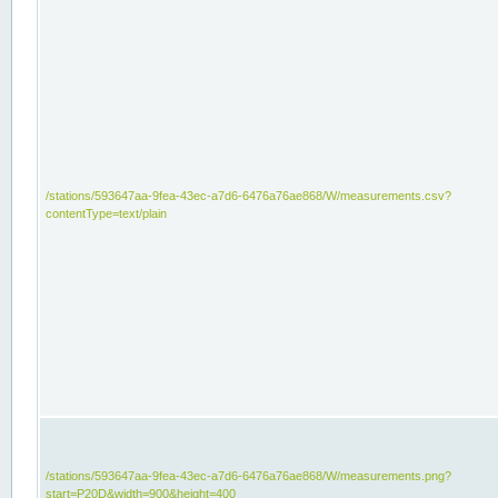
/stations/593647aa-9fea-43ec-a7d6-6476a76ae868/W/measurements.csv?
contentType=text/plain
/stations/593647aa-9fea-43ec-a7d6-6476a76ae868/W/measurements.png?
start=P20D&width=900&height=400