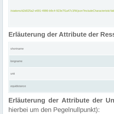
/stations/d2d025a2-e691-4986-b9c4-923e7f1a47c3/W.json?includeCharacteristicVa
Erläuterung der Attribute der Res
shortname
longname
unit
equidistance
Erläuterung der Attribute der U
hierbei um den Pegelnullpunkt):