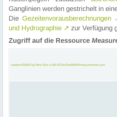
Ganglinien werden gestrichelt in e
Die
Gezeitenvorausberechnungen
und Hydrographie
↗
zur Verfügung ge
Zugriff auf die Ressource
Measur
/stations/593647aa-9fea-43ec-a7d6-6476a76ae868/W/measurements.json