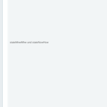
stateMnwMhw und stateNswHsw