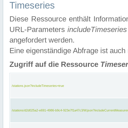
Timeseries
Diese Ressource enthält Informatio
URL-Parameters
includeTimeseries
angefordert werden.
Eine eigenständige Abfrage ist auch
Zugriff auf die Ressource
Timeser
/stations.json?includeTimeseries=true
/stations/d2d025a2-e691-4986-b9c4-923e7f1a47c3/W.json?includeCurrentMeasure