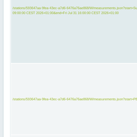
/stations/593647aa-9fea-43ec-a7d6-6476a76ae868/W/measurements.json?start=Su
09:00:00 CEST 2026+01:00&end=Fri Jul 31 16:00:00 CEST 2026+01:00
/stations/593647aa-9fea-43ec-a7d6-6476a76ae868/W/measurements.json?start=P