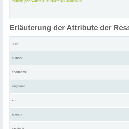
/stations.json?waters=RHEIN&km=680&radius=50
Erläuterung der Attribute der Res
uuid
number
shortname
longname
km
agency
longitude