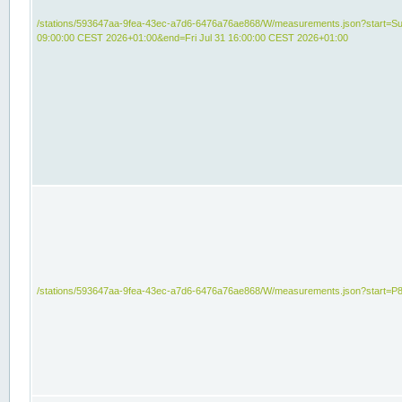
/stations/593647aa-9fea-43ec-a7d6-6476a76ae868/W/measurements.json?start=Su
09:00:00 CEST 2026+01:00&end=Fri Jul 31 16:00:00 CEST 2026+01:00
/stations/593647aa-9fea-43ec-a7d6-6476a76ae868/W/measurements.json?start=P