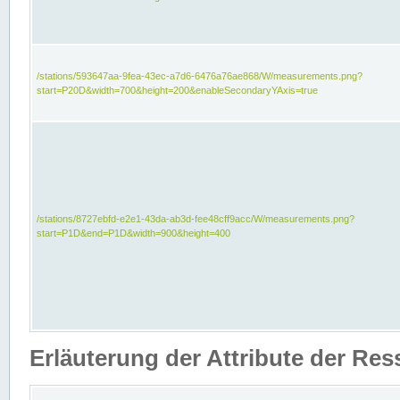
/stations/593647aa-9fea-43ec-a7d6-6476a76ae868/W/measurements.png?
start=P20D&width=700&height=200&enableSecondaryYAxis=true
/stations/8727ebfd-e2e1-43da-ab3d-fee48cff9acc/W/measurements.png?
start=P1D&end=P1D&width=900&height=400
Erläuterung der Attribute der Re