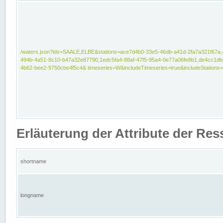
/waters.json?ids=SAALE,ELBE&stations=ace7d4b0-33e5-46db-a41d-2fa7a321f67a,
494b-4a51-8c10-b47a32e87790,1edc5fa4-88af-47f5-95a4-0e77a06fe8b1,de4cc1db
4b62-bee2-9750cbe4f5c4& timeseries=W&includeTimeseries=true&includeStations=
Erläuterung der Attribute der Re
shortname
longname