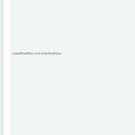
stateMnwMhw und stateNswHsw