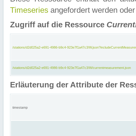
Timeseries
angefordert werden oder
Zugriff auf die Ressource
Curren
/stations/d2d025a2-e691-4986-b9c4-923e7f1a47c3/W.json?includeCurrentMeasure
/stations/d2d025a2-e691-4986-b9c4-923e7f1a47c3/W/currentmeasurement.json
Erläuterung der Attribute der R
timestamp