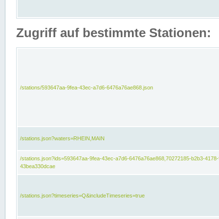
Zugriff auf bestimmte Stationen:
/stations/593647aa-9fea-43ec-a7d6-6476a76ae868.json
/stations.json?waters=RHEIN,MAIN
/stations.json?ids=593647aa-9fea-43ec-a7d6-6476a76ae868,70272185-b2b3-4178-
43bea330dcae
/stations.json?timeseries=Q&includeTimeseries=true