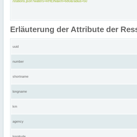
/stations.json?waters=RHEIN&km=680&radius=50
Erläuterung der Attribute der Res
uuid
number
shortname
longname
km
agency
longitude