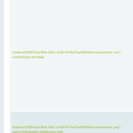
/stations/593647aa-9fea-43ec-a7d6-6476a76ae868/W/measurements.csv?
contentType=text/plain
/stations/593647aa-9fea-43ec-a7d6-6476a76ae868/W/measurements.png?
start=P20D&width=900&height=400