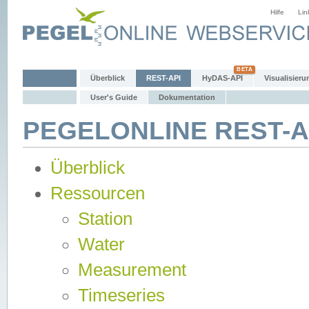
Hilfe
Lin
Überblick
REST-API
HyDAS-API
Visualisieru
User's Guide
Dokumentation
PEGELONLINE REST-AP
Überblick
Ressourcen
Station
Water
Measurement
Timeseries