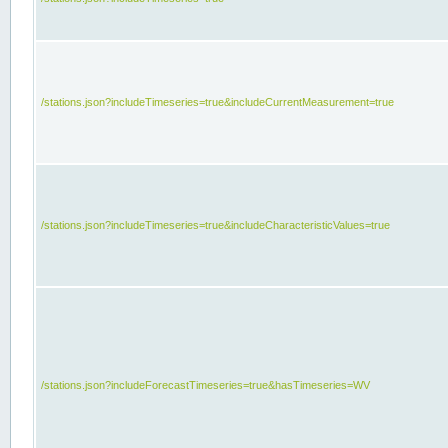
/stations.json?includeTimeseries=true&includeCurrentMeasurement=true
/stations.json?includeTimeseries=true&includeCharacteristicValues=true
/stations.json?includeForecastTimeseries=true&hasTimeseries=WV