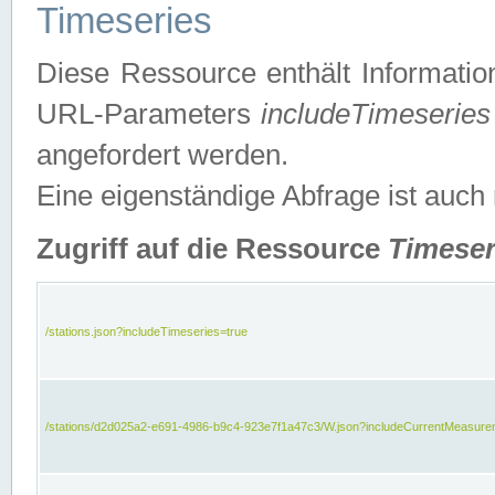
Timeseries
Diese Ressource enthält Informatio
URL-Parameters
includeTimeseries
angefordert werden.
Eine eigenständige Abfrage ist auch
Zugriff auf die Ressource
Timeser
/stations.json?includeTimeseries=true
/stations/d2d025a2-e691-4986-b9c4-923e7f1a47c3/W.json?includeCurrentMeasure