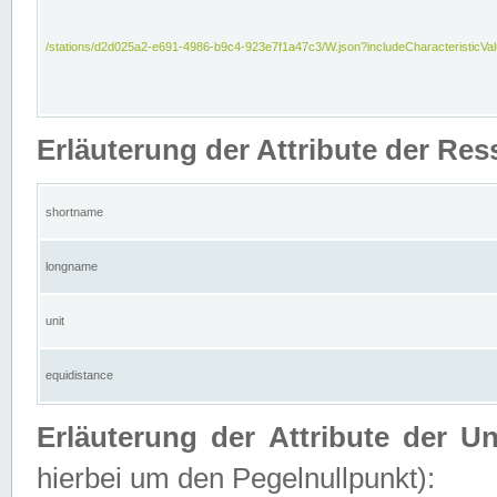
/stations/d2d025a2-e691-4986-b9c4-923e7f1a47c3/W.json?includeCharacteristicVa
Erläuterung der Attribute der Res
shortname
longname
unit
equidistance
Erläuterung der Attribute der U
hierbei um den Pegelnullpunkt):