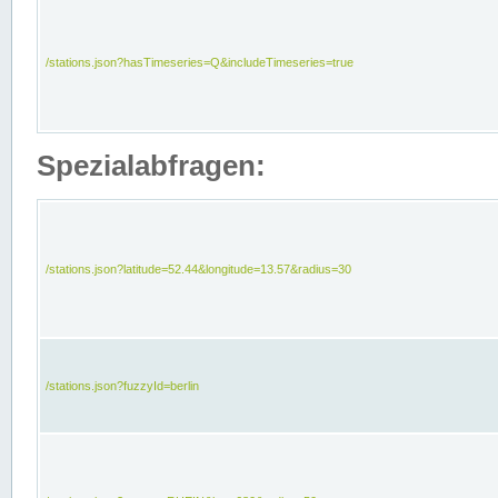
/stations.json?hasTimeseries=Q&includeTimeseries=true
Spezialabfragen:
/stations.json?latitude=52.44&longitude=13.57&radius=30
/stations.json?fuzzyId=berlin