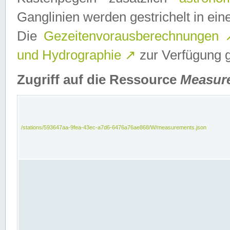
Ganglinien werden gestrichelt in e
Die
Gezeitenvorausberechnungen
und Hydrographie
↗
zur Verfügung ge
Zugriff auf die Ressource
Measur
/stations/593647aa-9fea-43ec-a7d6-6476a76ae868/W/measurements.json