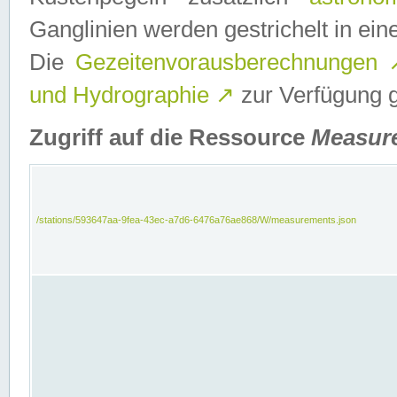
Ganglinien werden gestrichelt in e
Die
Gezeitenvorausberechnungen
und Hydrographie
↗
zur Verfügung ge
Zugriff auf die Ressource
Measur
/stations/593647aa-9fea-43ec-a7d6-6476a76ae868/W/measurements.json