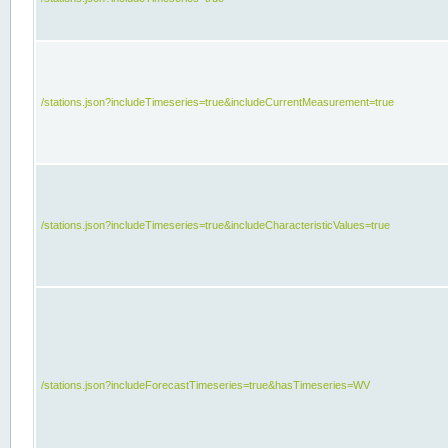
/stations.json?includeTimeseries=true&includeCurrentMeasurement=true
/stations.json?includeTimeseries=true&includeCharacteristicValues=true
/stations.json?includeForecastTimeseries=true&hasTimeseries=WV