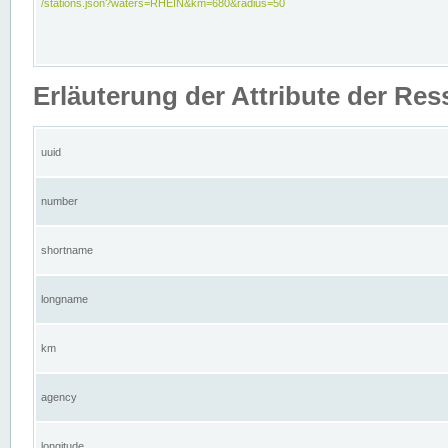
/stations.json?waters=RHEIN&km=680&radius=50
Erläuterung der Attribute der Res
uuid
number
shortname
longname
km
agency
longitude