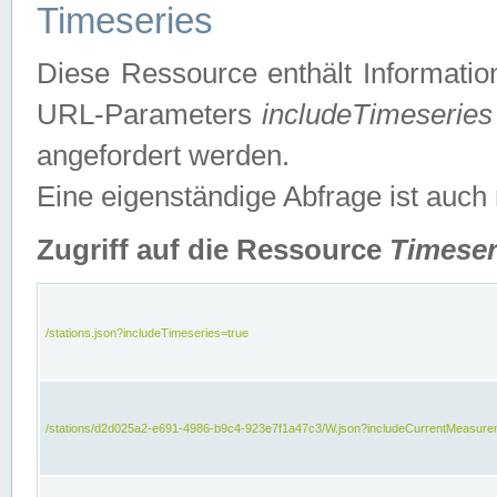
Timeseries
Diese Ressource enthält Informatio
URL-Parameters
includeTimeseries
angefordert werden.
Eine eigenständige Abfrage ist auch
Zugriff auf die Ressource
Timeser
/stations.json?includeTimeseries=true
/stations/d2d025a2-e691-4986-b9c4-923e7f1a47c3/W.json?includeCurrentMeasure