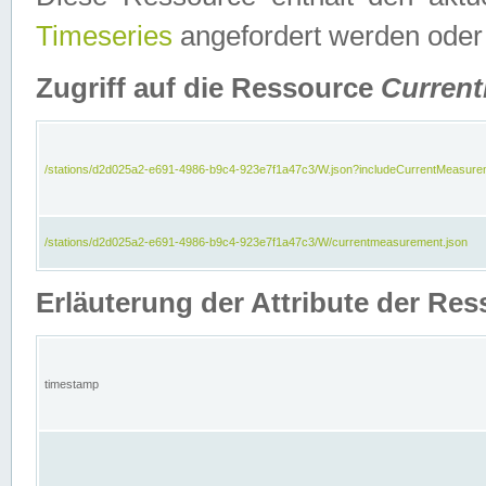
Timeseries
angefordert werden oder
Zugriff auf die Ressource
Curren
/stations/d2d025a2-e691-4986-b9c4-923e7f1a47c3/W.json?includeCurrentMeasure
/stations/d2d025a2-e691-4986-b9c4-923e7f1a47c3/W/currentmeasurement.json
Erläuterung der Attribute der R
timestamp