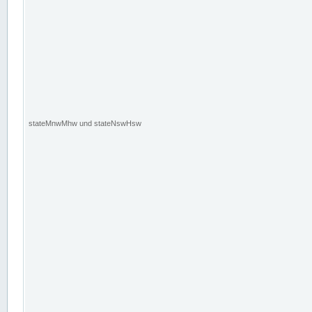
stateMnwMhw und stateNswHsw