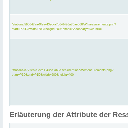
/stations/593647aa-9fea-43ec-a7d6-6476a76ae868/W/measurements.png?
start=P20D&width=700&height=200&enableSecondaryYAxis=true
/stations/8727ebfd-e2e1-43da-ab3d-fee48cff9acc/W/measurements.png?
start=P1D&end=P1D&width=900&height=400
Erläuterung der Attribute der Re