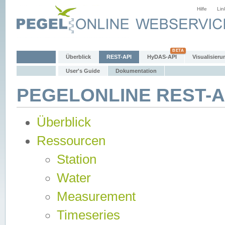
Hilfe
Lin
Überblick
REST-API
HyDAS-API
Visualisieru
User's Guide
Dokumentation
PEGELONLINE REST-AP
Überblick
Ressourcen
Station
Water
Measurement
Timeseries