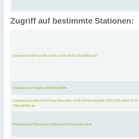
Zugriff auf bestimmte Stationen:
/stations/593647aa-9fea-43ec-a7d6-6476a76ae868.json
/stations.json?waters=RHEIN,MAIN
/stations.json?ids=593647aa-9fea-43ec-a7d6-6476a76ae868,70272185-b2b3-4178-
43bea330dcae
/stations.json?timeseries=Q&includeTimeseries=true