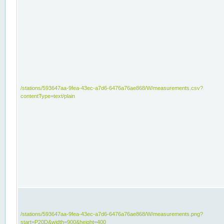
/stations/593647aa-9fea-43ec-a7d6-6476a76ae868/W/measurements.csv?
contentType=text/plain
/stations/593647aa-9fea-43ec-a7d6-6476a76ae868/W/measurements.png?
start=P20D&width=900&height=400