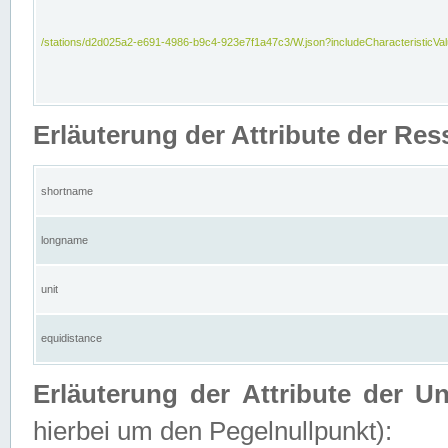
/stations/d2d025a2-e691-4986-b9c4-923e7f1a47c3/W.json?includeCharacteristicVa
Erläuterung der Attribute der Res
shortname
longname
unit
equidistance
Erläuterung der Attribute der U
hierbei um den Pegelnullpunkt):