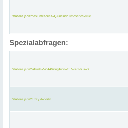
/stations.json?hasTimeseries=Q&includeTimeseries=true
Spezialabfragen:
/stations.json?latitude=52.44&longitude=13.57&radius=30
/stations.json?fuzzyId=berlin