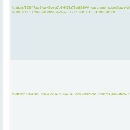
/stations/593647aa-9fea-43ec-a7d6-6476a76ae868/W/measurements.json?start=We
09:00:00 CEST 2026+01:00&end=Mon Jul 27 16:00:00 CEST 2026+01:00
/stations/593647aa-9fea-43ec-a7d6-6476a76ae868/W/measurements.json?start=P