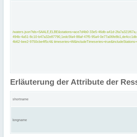
/waters.json?ids=SAALE,ELBE&stations=ace7d4b0-33e5-46db-a41d-2fa7a321f67a,
494b-4a51-8c10-b47a32e87790,1edc5fa4-88af-47f5-95a4-0e77a06fe8b1,de4cc1db
4b62-bee2-9750cbe4f5c4& timeseries=W&includeTimeseries=true&includeStations=
Erläuterung der Attribute der Re
shortname
longname