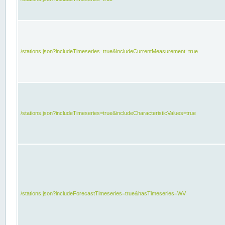
/stations.json?includeTimeseries=true&includeCurrentMeasurement=true
/stations.json?includeTimeseries=true&includeCharacteristicValues=true
/stations.json?includeForecastTimeseries=true&hasTimeseries=WV