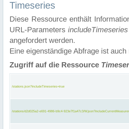
Timeseries
Diese Ressource enthält Informatio
URL-Parameters
includeTimeseries
angefordert werden.
Eine eigenständige Abfrage ist auch
Zugriff auf die Ressource
Timeser
/stations.json?includeTimeseries=true
/stations/d2d025a2-e691-4986-b9c4-923e7f1a47c3/W.json?includeCurrentMeasure