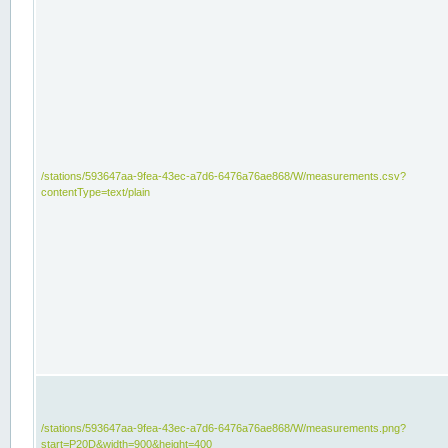
/stations/593647aa-9fea-43ec-a7d6-6476a76ae868/W/measurements.csv?
contentType=text/plain
/stations/593647aa-9fea-43ec-a7d6-6476a76ae868/W/measurements.png?
start=P20D&width=900&height=400