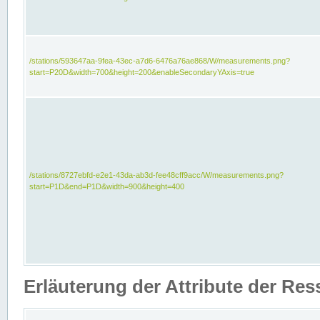
/stations/593647aa-9fea-43ec-a7d6-6476a76ae868/W/measurements.png?
start=P20D&width=700&height=200&enableSecondaryYAxis=true
/stations/8727ebfd-e2e1-43da-ab3d-fee48cff9acc/W/measurements.png?
start=P1D&end=P1D&width=900&height=400
Erläuterung der Attribute der Re