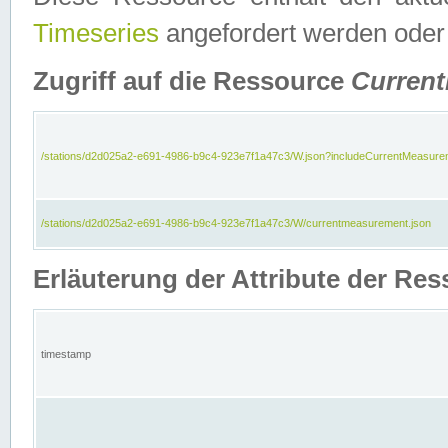
Timeseries
angefordert werden oder
Zugriff auf die Ressource
Curren
/stations/d2d025a2-e691-4986-b9c4-923e7f1a47c3/W.json?includeCurrentMeasure
/stations/d2d025a2-e691-4986-b9c4-923e7f1a47c3/W/currentmeasurement.json
Erläuterung der Attribute der R
timestamp