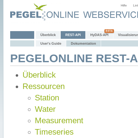
Hilfe
Lin
Überblick
REST-API
HyDAS-API
Visualisieru
User's Guide
Dokumentation
PEGELONLINE REST-AP
Überblick
Ressourcen
Station
Water
Measurement
Timeseries