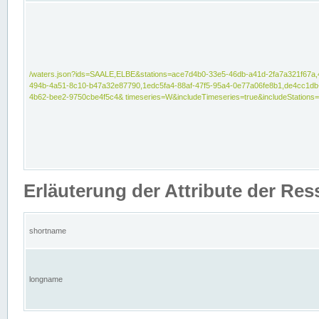
/waters.json?ids=SAALE,ELBE&stations=ace7d4b0-33e5-46db-a41d-2fa7a321f67a,
494b-4a51-8c10-b47a32e87790,1edc5fa4-88af-47f5-95a4-0e77a06fe8b1,de4cc1db
4b62-bee2-9750cbe4f5c4& timeseries=W&includeTimeseries=true&includeStations=
Erläuterung der Attribute der Re
shortname
longname