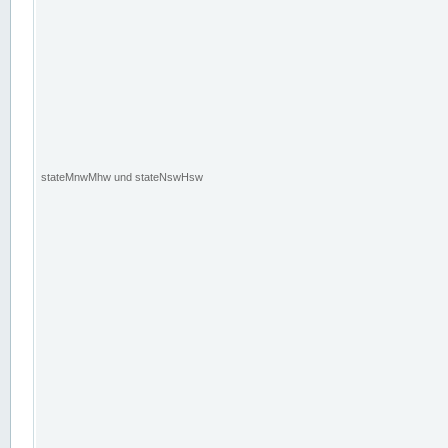
stateMnwMhw und stateNswHsw