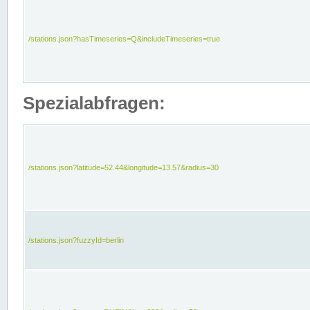
/stations.json?hasTimeseries=Q&includeTimeseries=true
Spezialabfragen:
/stations.json?latitude=52.44&longitude=13.57&radius=30
/stations.json?fuzzyId=berlin