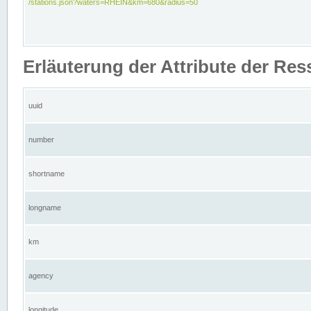
/stations.json?waters=RHEIN&km=680&radius=50
Erläuterung der Attribute der Res
uuid
number
shortname
longname
km
agency
longitude