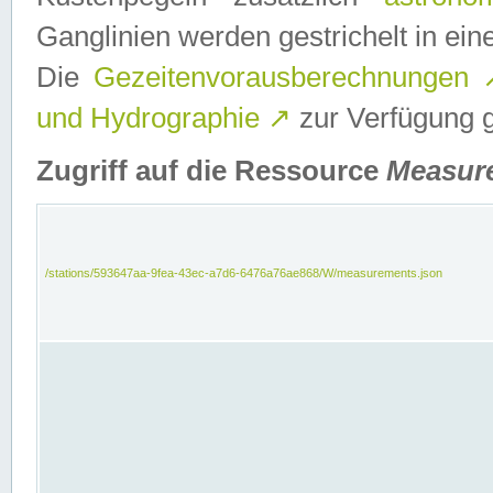
Ganglinien werden gestrichelt in e
Die
Gezeitenvorausberechnungen
und Hydrographie
↗
zur Verfügung ge
Zugriff auf die Ressource
Measur
/stations/593647aa-9fea-43ec-a7d6-6476a76ae868/W/measurements.json