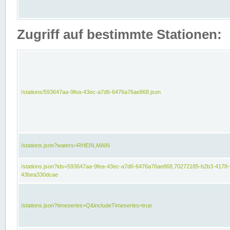
Zugriff auf bestimmte Stationen:
/stations/593647aa-9fea-43ec-a7d6-6476a76ae868.json
/stations.json?waters=RHEIN,MAIN
/stations.json?ids=593647aa-9fea-43ec-a7d6-6476a76ae868,70272185-b2b3-4178-
43bea330dcae
/stations.json?timeseries=Q&includeTimeseries=true