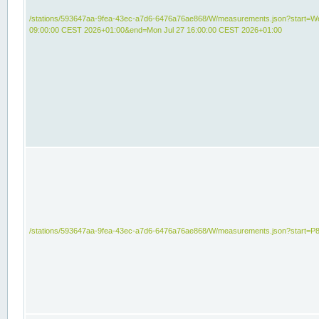
/stations/593647aa-9fea-43ec-a7d6-6476a76ae868/W/measurements.json?start=We
09:00:00 CEST 2026+01:00&end=Mon Jul 27 16:00:00 CEST 2026+01:00
/stations/593647aa-9fea-43ec-a7d6-6476a76ae868/W/measurements.json?start=P