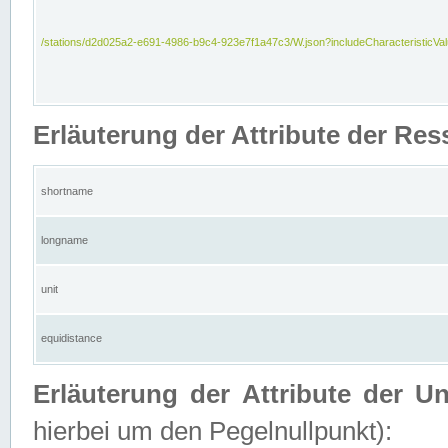
/stations/d2d025a2-e691-4986-b9c4-923e7f1a47c3/W.json?includeCharacteristicVa
Erläuterung der Attribute der Res
shortname
longname
unit
equidistance
Erläuterung der Attribute der U
hierbei um den Pegelnullpunkt):