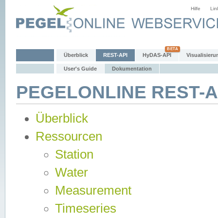
Hilfe
Lin
Überblick
REST-API
HyDAS-API
Visualisieru
User's Guide
Dokumentation
PEGELONLINE REST-AP
Überblick
Ressourcen
Station
Water
Measurement
Timeseries