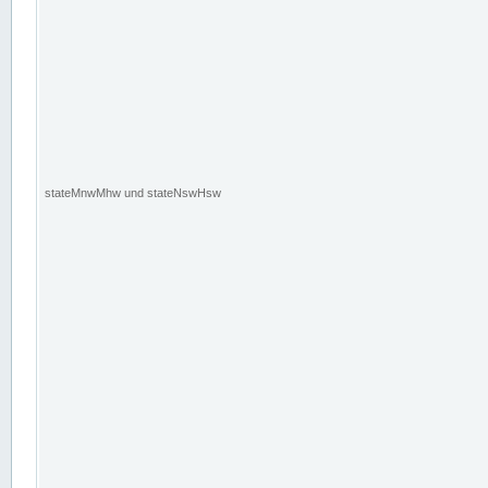
stateMnwMhw und stateNswHsw