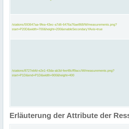
/stations/593647aa-9fea-43ec-a7d6-6476a76ae868/W/measurements.png?
start=P20D&width=700&height=200&enableSecondaryYAxis=true
/stations/8727ebfd-e2e1-43da-ab3d-fee48cff9acc/W/measurements.png?
start=P1D&end=P1D&width=900&height=400
Erläuterung der Attribute der Re