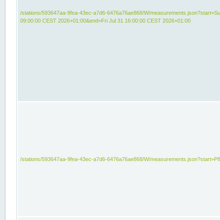
/stations/593647aa-9fea-43ec-a7d6-6476a76ae868/W/measurements.json?start=Su
09:00:00 CEST 2026+01:00&end=Fri Jul 31 16:00:00 CEST 2026+01:00
/stations/593647aa-9fea-43ec-a7d6-6476a76ae868/W/measurements.json?start=P