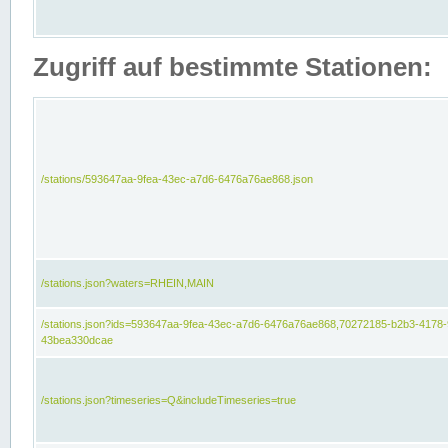
Zugriff auf bestimmte Stationen:
/stations/593647aa-9fea-43ec-a7d6-6476a76ae868.json
/stations.json?waters=RHEIN,MAIN
/stations.json?ids=593647aa-9fea-43ec-a7d6-6476a76ae868,70272185-b2b3-4178-
43bea330dcae
/stations.json?timeseries=Q&includeTimeseries=true