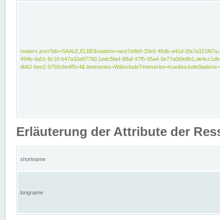
/waters.json?ids=SAALE,ELBE&stations=ace7d4b0-33e5-46db-a41d-2fa7a321f67a,
494b-4a51-8c10-b47a32e87790,1edc5fa4-88af-47f5-95a4-0e77a06fe8b1,de4cc1db
4b62-bee2-9750cbe4f5c4& timeseries=W&includeTimeseries=true&includeStations=
Erläuterung der Attribute der Re
shortname
longname