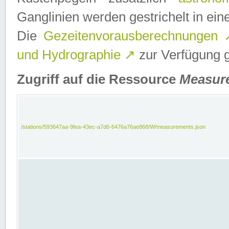
Ganglinien werden gestrichelt in e
Die
Gezeitenvorausberechnungen
und Hydrographie
↗
zur Verfügung ge
Zugriff auf die Ressource
Measur
/stations/593647aa-9fea-43ec-a7d6-6476a76ae868/W/measurements.json