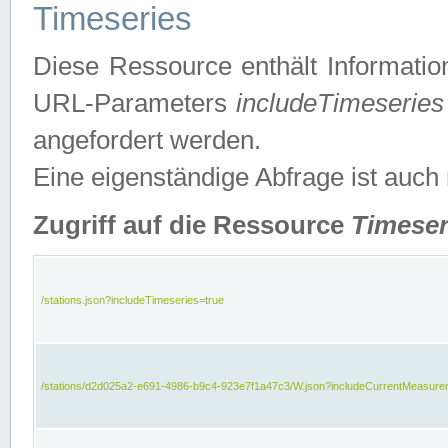
Timeseries
Diese Ressource enthält Informatio
URL-Parameters
includeTimeseries
angefordert werden.
Eine eigenständige Abfrage ist auch
Zugriff auf die Ressource
Timeser
/stations.json?includeTimeseries=true
/stations/d2d025a2-e691-4986-b9c4-923e7f1a47c3/W.json?includeCurrentMeasure