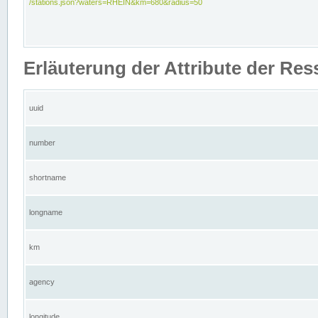
/stations.json?waters=RHEIN&km=680&radius=50
Erläuterung der Attribute der Res
uuid
number
shortname
longname
km
agency
longitude