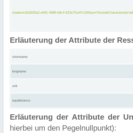
/stations/d2d025a2-e691-4986-b9c4-923e7f1a47c3/W.json?includeCharacteristicVa
Erläuterung der Attribute der Res
shortname
longname
unit
equidistance
Erläuterung der Attribute der U
hierbei um den Pegelnullpunkt):