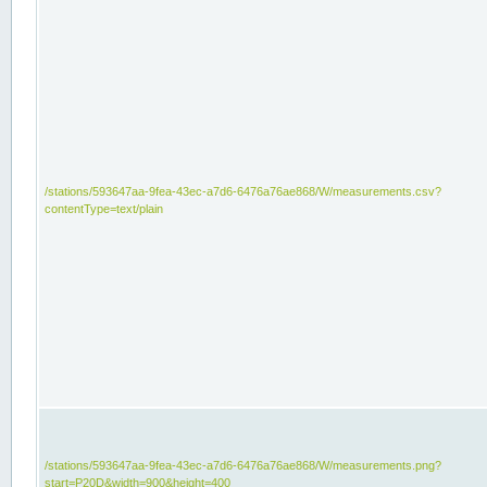
/stations/593647aa-9fea-43ec-a7d6-6476a76ae868/W/measurements.csv?
contentType=text/plain
/stations/593647aa-9fea-43ec-a7d6-6476a76ae868/W/measurements.png?
start=P20D&width=900&height=400