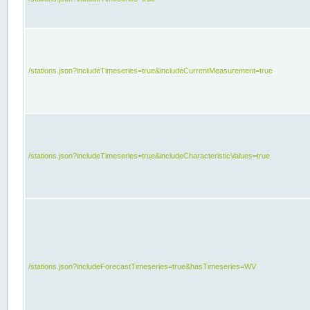
/stations.json?includeTimeseries=true&includeCurrentMeasurement=true
/stations.json?includeTimeseries=true&includeCharacteristicValues=true
/stations.json?includeForecastTimeseries=true&hasTimeseries=WV