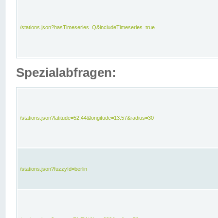
/stations.json?hasTimeseries=Q&includeTimeseries=true
Spezialabfragen:
/stations.json?latitude=52.44&longitude=13.57&radius=30
/stations.json?fuzzyId=berlin