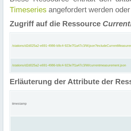
Timeseries
angefordert werden oder
Zugriff auf die Ressource
Curren
/stations/d2d025a2-e691-4986-b9c4-923e7f1a47c3/W.json?includeCurrentMeasure
/stations/d2d025a2-e691-4986-b9c4-923e7f1a47c3/W/currentmeasurement.json
Erläuterung der Attribute der R
timestamp