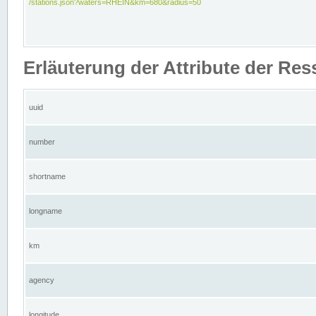
/stations.json?waters=RHEIN&km=680&radius=50
Erläuterung der Attribute der Res
uuid
number
shortname
longname
km
agency
longitude