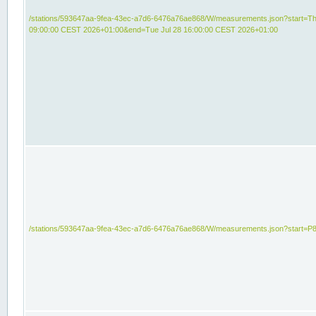
/stations/593647aa-9fea-43ec-a7d6-6476a76ae868/W/measurements.json?start=Th
09:00:00 CEST 2026+01:00&end=Tue Jul 28 16:00:00 CEST 2026+01:00
/stations/593647aa-9fea-43ec-a7d6-6476a76ae868/W/measurements.json?start=P