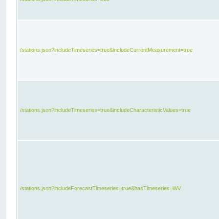
/stations.json?includeTimeseries=true&includeCurrentMeasurement=true
/stations.json?includeTimeseries=true&includeCharacteristicValues=true
/stations.json?includeForecastTimeseries=true&hasTimeseries=WV