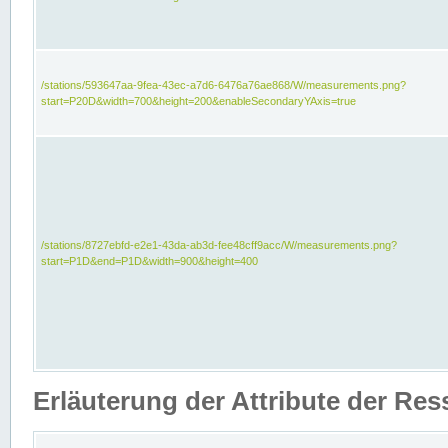
/stations/593647aa-9fea-43ec-a7d6-6476a76ae868/W/measurements.png?
start=P20D&width=700&height=200&enableSecondaryYAxis=true
/stations/8727ebfd-e2e1-43da-ab3d-fee48cff9acc/W/measurements.png?
start=P1D&end=P1D&width=900&height=400
Erläuterung der Attribute der Re