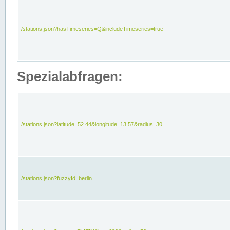
/stations.json?hasTimeseries=Q&includeTimeseries=true
Spezialabfragen:
/stations.json?latitude=52.44&longitude=13.57&radius=30
/stations.json?fuzzyId=berlin