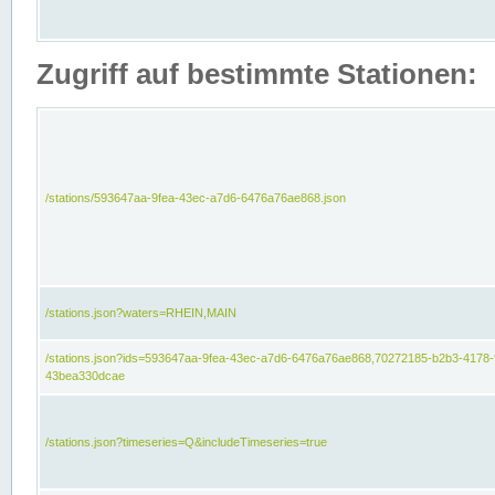
Zugriff auf bestimmte Stationen:
/stations/593647aa-9fea-43ec-a7d6-6476a76ae868.json
/stations.json?waters=RHEIN,MAIN
/stations.json?ids=593647aa-9fea-43ec-a7d6-6476a76ae868,70272185-b2b3-4178-
43bea330dcae
/stations.json?timeseries=Q&includeTimeseries=true