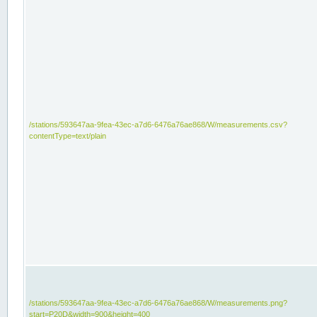
/stations/593647aa-9fea-43ec-a7d6-6476a76ae868/W/measurements.csv?
contentType=text/plain
/stations/593647aa-9fea-43ec-a7d6-6476a76ae868/W/measurements.png?
start=P20D&width=900&height=400