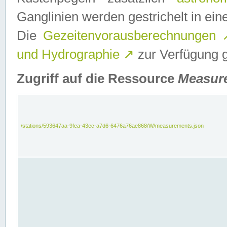
Ganglinien werden gestrichelt in e
Die
Gezeitenvorausberechnungen
und Hydrographie
↗
zur Verfügung ge
Zugriff auf die Ressource
Measur
/stations/593647aa-9fea-43ec-a7d6-6476a76ae868/W/measurements.json