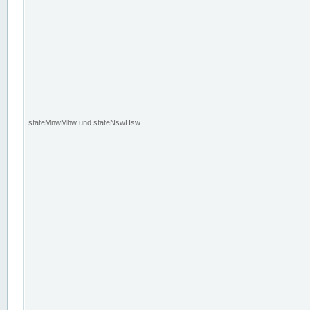
stateMnwMhw und stateNswHsw