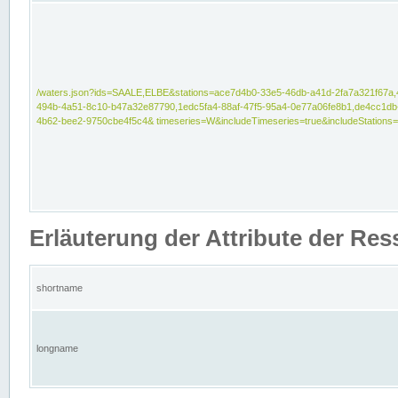
/waters.json?ids=SAALE,ELBE&stations=ace7d4b0-33e5-46db-a41d-2fa7a321f67a,
494b-4a51-8c10-b47a32e87790,1edc5fa4-88af-47f5-95a4-0e77a06fe8b1,de4cc1db
4b62-bee2-9750cbe4f5c4& timeseries=W&includeTimeseries=true&includeStations=
Erläuterung der Attribute der Re
shortname
longname