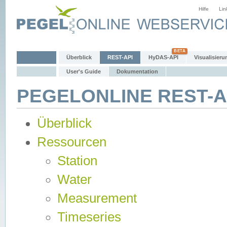
Hilfe
Lin
Überblick
REST-API
HyDAS-API
Visualisieru
User's Guide
Dokumentation
PEGELONLINE REST-AP
Überblick
Ressourcen
Station
Water
Measurement
Timeseries