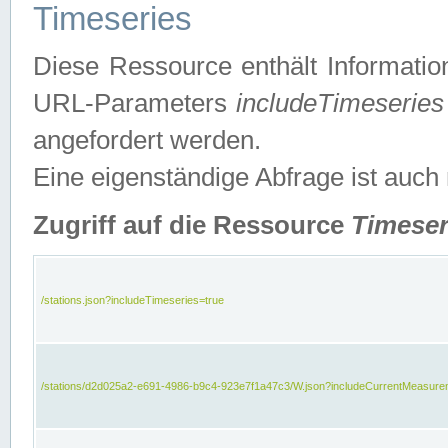
Timeseries
Diese Ressource enthält Informatio
URL-Parameters
includeTimeseries
angefordert werden.
Eine eigenständige Abfrage ist auch
Zugriff auf die Ressource
Timeser
/stations.json?includeTimeseries=true
/stations/d2d025a2-e691-4986-b9c4-923e7f1a47c3/W.json?includeCurrentMeasure