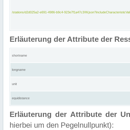
/stations/d2d025a2-e691-4986-b9c4-923e7f1a47c3/W.json?includeCharacteristicVa
Erläuterung der Attribute der Res
shortname
longname
unit
equidistance
Erläuterung der Attribute der U
hierbei um den Pegelnullpunkt):