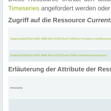
Timeseries
angefordert werden oder
Zugriff auf die Ressource
Curren
/stations/d2d025a2-e691-4986-b9c4-923e7f1a47c3/W.json?includeCurrentMeasure
/stations/d2d025a2-e691-4986-b9c4-923e7f1a47c3/W/currentmeasurement.json
Erläuterung der Attribute der R
timestamp