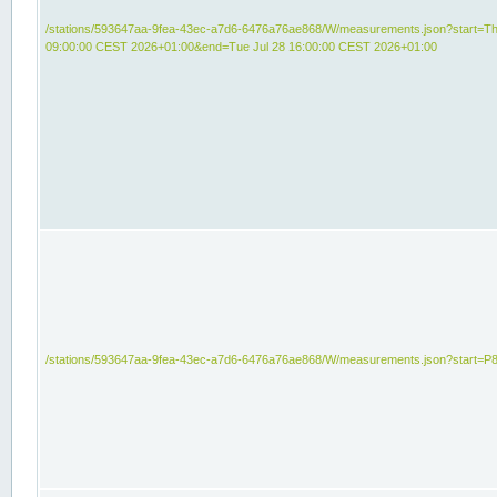
/stations/593647aa-9fea-43ec-a7d6-6476a76ae868/W/measurements.json?start=Th
09:00:00 CEST 2026+01:00&end=Tue Jul 28 16:00:00 CEST 2026+01:00
/stations/593647aa-9fea-43ec-a7d6-6476a76ae868/W/measurements.json?start=P