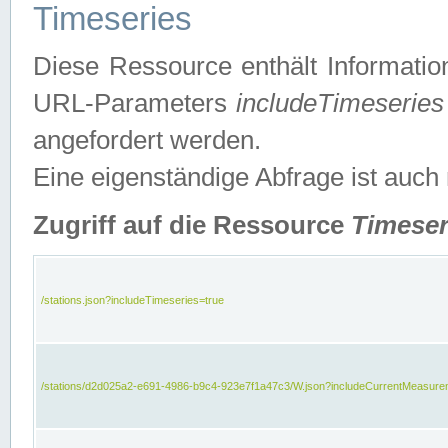
Timeseries
Diese Ressource enthält Informatio
URL-Parameters
includeTimeseries
angefordert werden.
Eine eigenständige Abfrage ist auch
Zugriff auf die Ressource
Timeser
/stations.json?includeTimeseries=true
/stations/d2d025a2-e691-4986-b9c4-923e7f1a47c3/W.json?includeCurrentMeasure