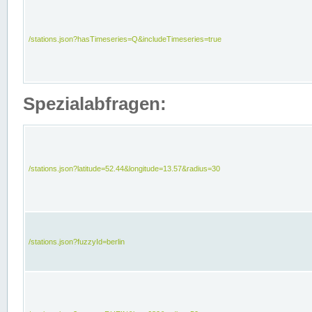
/stations.json?hasTimeseries=Q&includeTimeseries=true
Spezialabfragen:
/stations.json?latitude=52.44&longitude=13.57&radius=30
/stations.json?fuzzyId=berlin