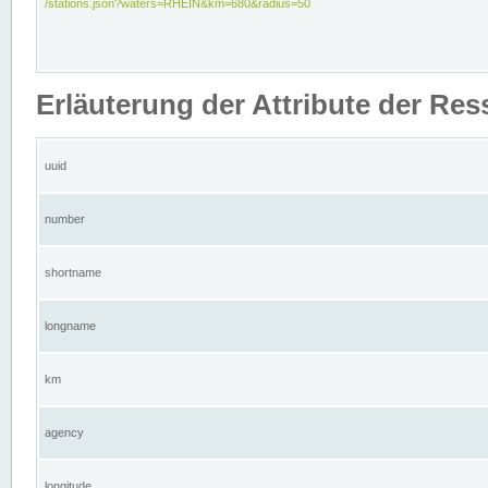
/stations.json?waters=RHEIN&km=680&radius=50
Erläuterung der Attribute der Res
uuid
number
shortname
longname
km
agency
longitude