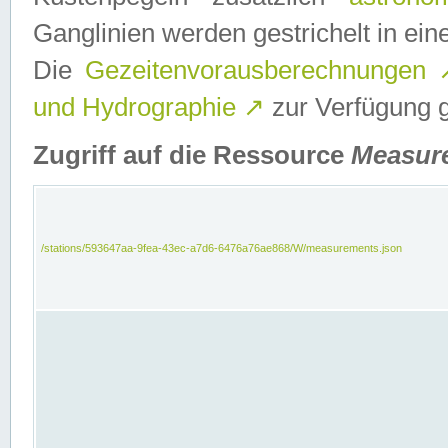
Ganglinien werden gestrichelt in e
Die
Gezeitenvorausberechnungen
und Hydrographie
↗
zur Verfügung ge
Zugriff auf die Ressource
Measur
/stations/593647aa-9fea-43ec-a7d6-6476a76ae868/W/measurements.json