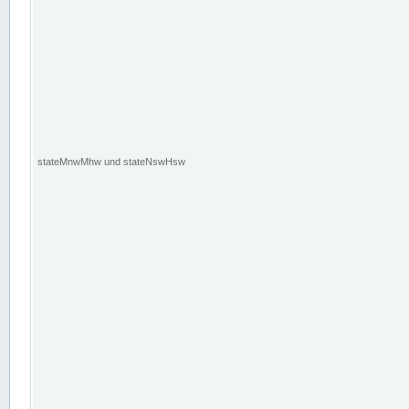
stateMnwMhw und stateNswHsw