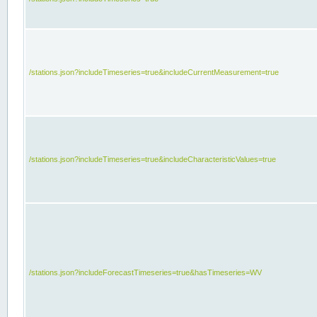
/stations.json?includeTimeseries=true&includeCurrentMeasurement=true
/stations.json?includeTimeseries=true&includeCharacteristicValues=true
/stations.json?includeForecastTimeseries=true&hasTimeseries=WV