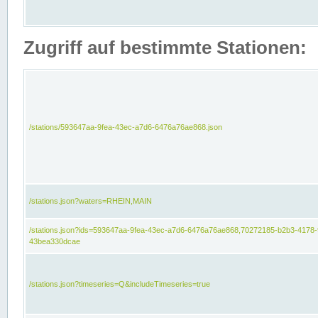
Zugriff auf bestimmte Stationen:
/stations/593647aa-9fea-43ec-a7d6-6476a76ae868.json
/stations.json?waters=RHEIN,MAIN
/stations.json?ids=593647aa-9fea-43ec-a7d6-6476a76ae868,70272185-b2b3-4178-
43bea330dcae
/stations.json?timeseries=Q&includeTimeseries=true