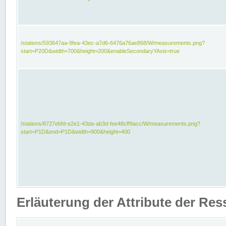
/stations/593647aa-9fea-43ec-a7d6-6476a76ae868/W/measurements.png?
start=P20D&width=700&height=200&enableSecondaryYAxis=true
/stations/8727ebfd-e2e1-43da-ab3d-fee48cff9acc/W/measurements.png?
start=P1D&end=P1D&width=900&height=400
Erläuterung der Attribute der Re