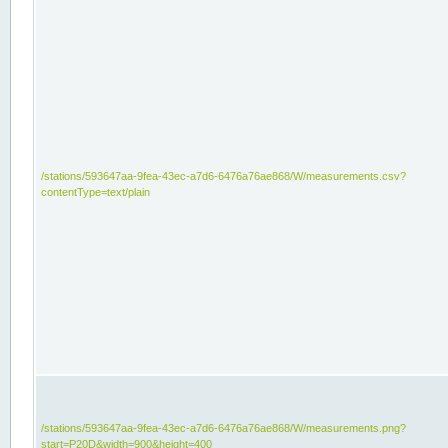
/stations/593647aa-9fea-43ec-a7d6-6476a76ae868/W/measurements.csv?
contentType=text/plain
/stations/593647aa-9fea-43ec-a7d6-6476a76ae868/W/measurements.png?
start=P20D&width=900&height=400