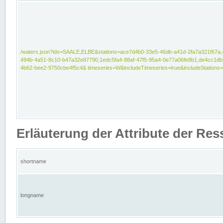
/waters.json?ids=SAALE,ELBE&stations=ace7d4b0-33e5-46db-a41d-2fa7a321f67a,
494b-4a51-8c10-b47a32e87790,1edc5fa4-88af-47f5-95a4-0e77a06fe8b1,de4cc1db
4b62-bee2-9750cbe4f5c4& timeseries=W&includeTimeseries=true&includeStations=
Erläuterung der Attribute der Re
shortname
longname