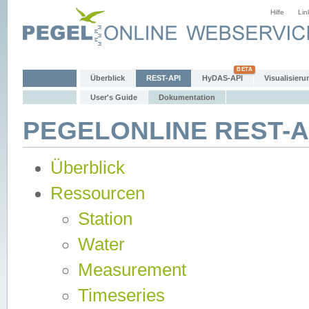
Hilfe
Lin
Überblick
REST-API
HyDAS-API
Visualisieru
User's Guide
Dokumentation
PEGELONLINE REST-AP
Überblick
Ressourcen
Station
Water
Measurement
Timeseries