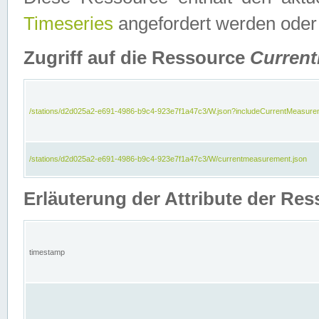
Timeseries
angefordert werden oder
Zugriff auf die Ressource
Curren
/stations/d2d025a2-e691-4986-b9c4-923e7f1a47c3/W.json?includeCurrentMeasure
/stations/d2d025a2-e691-4986-b9c4-923e7f1a47c3/W/currentmeasurement.json
Erläuterung der Attribute der R
timestamp