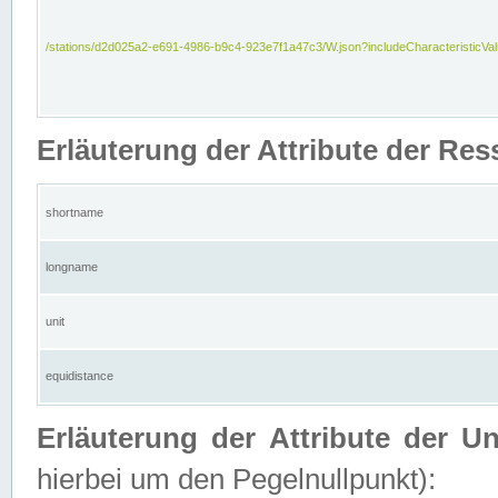
/stations/d2d025a2-e691-4986-b9c4-923e7f1a47c3/W.json?includeCharacteristicVa
Erläuterung der Attribute der Res
shortname
longname
unit
equidistance
Erläuterung der Attribute der U
hierbei um den Pegelnullpunkt):