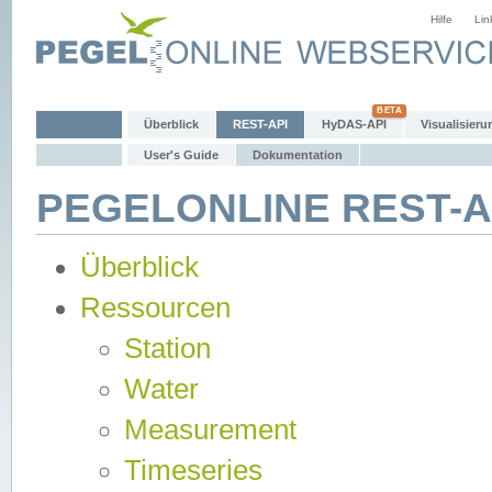
Hilfe
Lin
Überblick
REST-API
HyDAS-API
Visualisieru
User's Guide
Dokumentation
PEGELONLINE REST-AP
Überblick
Ressourcen
Station
Water
Measurement
Timeseries