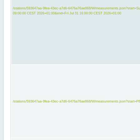
/stations/593647aa-9fea-43ec-a7d6-6476a76ae868/W/measurements.json?start=Su
09:00:00 CEST 2026+01:00&end=Fri Jul 31 16:00:00 CEST 2026+01:00
/stations/593647aa-9fea-43ec-a7d6-6476a76ae868/W/measurements.json?start=P