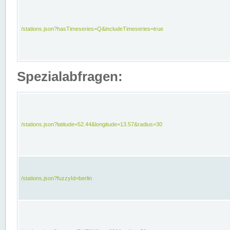
/stations.json?hasTimeseries=Q&includeTimeseries=true
Spezialabfragen:
/stations.json?latitude=52.44&longitude=13.57&radius=30
/stations.json?fuzzyId=berlin