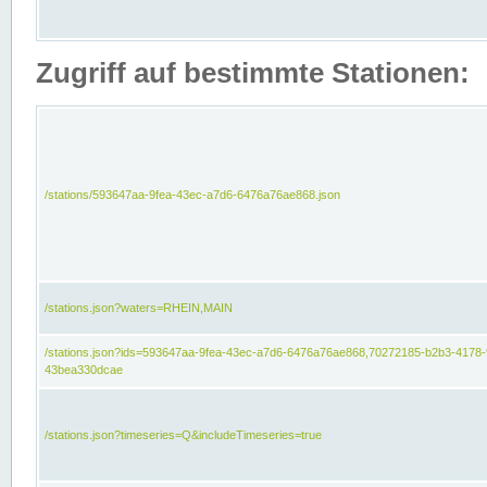
Zugriff auf bestimmte Stationen:
/stations/593647aa-9fea-43ec-a7d6-6476a76ae868.json
/stations.json?waters=RHEIN,MAIN
/stations.json?ids=593647aa-9fea-43ec-a7d6-6476a76ae868,70272185-b2b3-4178-
43bea330dcae
/stations.json?timeseries=Q&includeTimeseries=true