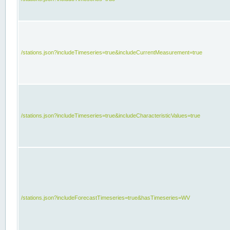
/stations.json?includeTimeseries=true&includeCurrentMeasurement=true
/stations.json?includeTimeseries=true&includeCharacteristicValues=true
/stations.json?includeForecastTimeseries=true&hasTimeseries=WV