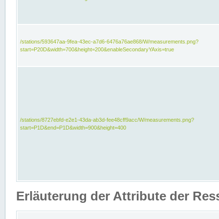
/stations/593647aa-9fea-43ec-a7d6-6476a76ae868/W/measurements.png?
start=P20D&width=700&height=200&enableSecondaryYAxis=true
/stations/8727ebfd-e2e1-43da-ab3d-fee48cff9acc/W/measurements.png?
start=P1D&end=P1D&width=900&height=400
Erläuterung der Attribute der Re