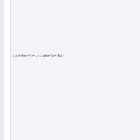
stateMnwMhw und stateNswHsw