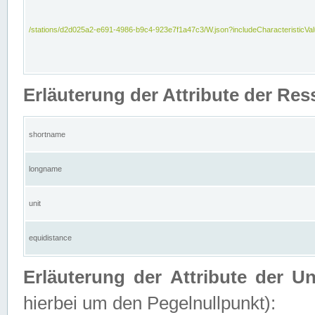
/stations/d2d025a2-e691-4986-b9c4-923e7f1a47c3/W.json?includeCharacteristicVa
Erläuterung der Attribute der Res
shortname
longname
unit
equidistance
Erläuterung der Attribute der U
hierbei um den Pegelnullpunkt):