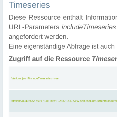
Timeseries
Diese Ressource enthält Informatio
URL-Parameters
includeTimeseries
angefordert werden.
Eine eigenständige Abfrage ist auch
Zugriff auf die Ressource
Timeser
/stations.json?includeTimeseries=true
/stations/d2d025a2-e691-4986-b9c4-923e7f1a47c3/W.json?includeCurrentMeasure