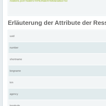
/stations.json?waters=RHEIN&km=680&radius=50
Erläuterung der Attribute der Res
uuid
number
shortname
longname
km
agency
longitude