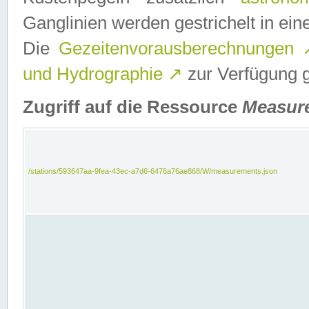
Ganglinien werden gestrichelt in e
Die
Gezeitenvorausberechnungen
und Hydrographie
↗
zur Verfügung ge
Zugriff auf die Ressource
Measur
/stations/593647aa-9fea-43ec-a7d6-6476a76ae868/W/measurements.json