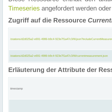
Timeseries
angefordert werden oder
Zugriff auf die Ressource
Curren
/stations/d2d025a2-e691-4986-b9c4-923e7f1a47c3/W.json?includeCurrentMeasure
/stations/d2d025a2-e691-4986-b9c4-923e7f1a47c3/W/currentmeasurement.json
Erläuterung der Attribute der R
timestamp