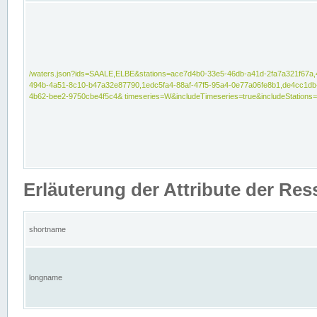
/waters.json?ids=SAALE,ELBE&stations=ace7d4b0-33e5-46db-a41d-2fa7a321f67a,
494b-4a51-8c10-b47a32e87790,1edc5fa4-88af-47f5-95a4-0e77a06fe8b1,de4cc1db
4b62-bee2-9750cbe4f5c4& timeseries=W&includeTimeseries=true&includeStations=
Erläuterung der Attribute der Re
shortname
longname