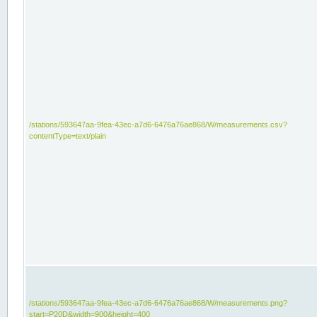
/stations/593647aa-9fea-43ec-a7d6-6476a76ae868/W/measurements.csv?
contentType=text/plain
/stations/593647aa-9fea-43ec-a7d6-6476a76ae868/W/measurements.png?
start=P20D&width=900&height=400