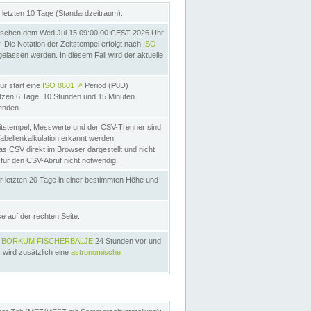
letzten 10 Tage (Standardzeitraum).
ischen dem Wed Jul 15 09:00:00 CEST 2026 Uhr
Die Notation der Zeitstempel erfolgt nach
ISO
lassen werden. In diesem Fall wird der aktuelle
ür start eine
ISO 8601
↗
Period (
P
8D)
etzen 6 Tage, 10 Stunden und 15 Minuten
nden.
itstempel, Messwerte und der CSV-Trenner sind
Tabellenkalkulation erkannt werden.
as CSV direkt im Browser dargestellt und nicht
 für den CSV-Abruf nicht notwendig.
r letzten 20 Tage in einer bestimmten Höhe und
e auf der rechten Seite.
s
BORKUM FISCHERBALJE
24 Stunden vor und
 wird zusätzlich eine
astronomische