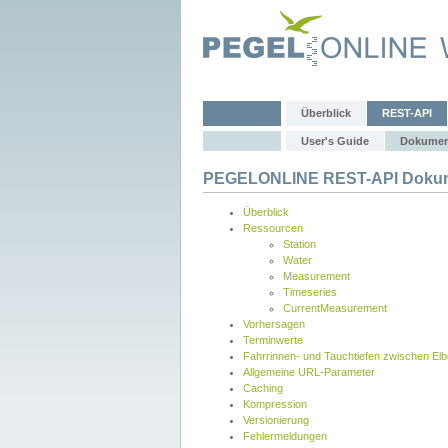
Überblick
REST-API
User's Guide
Dokumen
PEGELONLINE REST-API Dokum
Überblick
Ressourcen
Station
Water
Measurement
Timeseries
CurrentMeasurement
Vorhersagen
Terminwerte
Fahrrinnen- und Tauchtiefen zwischen El
Allgemeine URL-Parameter
Caching
Kompression
Versionierung
Fehlermeldungen