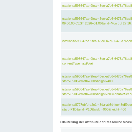
/stations/593647aa-9fea-43ec-a7d6-6476a76ae
/stations/593647aa-9fea-43ec-a7d6-6476a76ae
09:00:00 CEST 2026+01:00&end=Mon Jul 27 16
/stations/593647aa-9fea-43ec-a7d6-6476a76ae
/stations/593647aa-9fea-43ec-a7d6-6476a76a
contentType=text/plain
/stations/593647aa-9fea-43ec-a7d6-6476a76a
start=P20D&width=900&height=400
/stations/593647aa-9fea-43ec-a7d6-6476a76a
start=P20D&width=700&height=200&enableSeco
/stations/8727ebfd-e2e1-43da-ab3d-fee48cff9
start=P1D&end=P1D&width=900&height=400
Erläuterung der Attribute der Ressource Meas