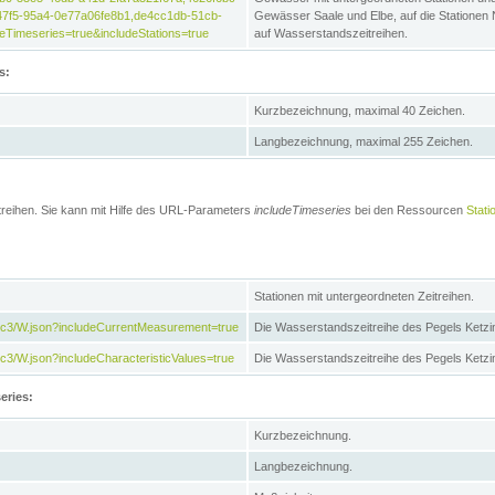
47f5-95a4-0e77a06fe8b1,de4cc1db-51cb-
Gewässer Saale und Elbe, auf die Stationen
Timeseries=true&includeStations=true
auf Wasserstandszeitreihen.
s:
Kurzbezeichnung, maximal 40 Zeichen.
Langbezeichnung, maximal 255 Zeichen.
treihen. Sie kann mit Hilfe des URL-Parameters
includeTimeseries
bei den Ressourcen
Stati
Stationen mit untergeordneten Zeitreihen.
7c3/W.json?includeCurrentMeasurement=true
Die Wasserstandszeitreihe des Pegels Ketzi
3/W.json?includeCharacteristicValues=true
Die Wasserstandszeitreihe des Pegels Ketz
eries:
Kurzbezeichnung.
Langbezeichnung.