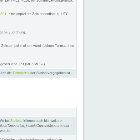
licher Zeit (MEZ/MESZ mit Sommerzeitumstellung):
8601
↗
mit explizitem Zeitzonenoffset zu UTC
tliche Zuordnung.
n Zeitstempel in einem vereinfachten Format ohne
e gesetzliche Zeit (MEZ/MESZ).
durch die
Timeseries
der Station vorgegeben ist.
Wie bei
Stations
können auch hier weitere
cludeTimeseries
,
includeCurrentMeasurement
 werden.
Zeitreihen. Beschränkung erfolgt auf die