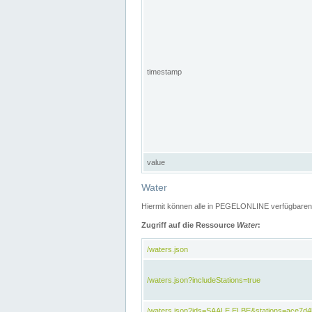
timestamp
value
Water
Hiermit können alle in PEGELONLINE verfügbaren 
Zugriff auf die Ressource
Water
:
/waters.json
/waters.json?includeStations=true
/waters.json?ids=SAALE,ELBE&stations=ace7d4