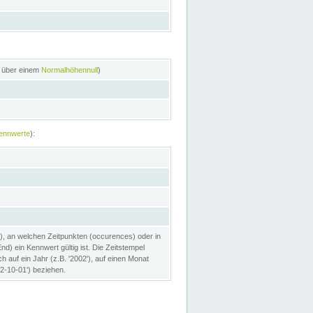
n über einem
Normalhöhennull
)
ennwerte
):
), an welchen Zeitpunkten (occurences) oder in
) ein Kennwert gültig ist. Die Zeitstempel
h auf ein Jahr (z.B. '2002'), auf einen Monat
02-10-01') beziehen.