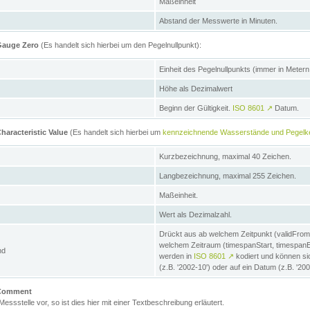
Maßeinheit
Abstand der Messwerte in Minuten.
 Gauge Zero
(Es handelt sich hierbei um den Pegelnullpunkt):
Einheit des Pegelnullpunkts (immer in Meter
Höhe als Dezimalwert
Beginn der Gültigkeit.
ISO 8601
↗
Datum.
haracteristic Value
(Es handelt sich hierbei um
kennzeichnende Wasserstände und Pegelk
Kurzbezeichnung, maximal 40 Zeichen.
Langbezeichnung, maximal 255 Zeichen.
Maßeinheit.
Wert als Dezimalzahl.
Drückt aus ab welchem Zeitpunkt (validFrom
welchem Zeitraum (timespanStart, timespanEnd
nd
werden in
ISO 8601
↗
kodiert und können sic
(z.B. '2002-10') oder auf ein Datum (z.B. '20
e Comment
 Messstelle vor, so ist dies hier mit einer Textbeschreibung erläutert.