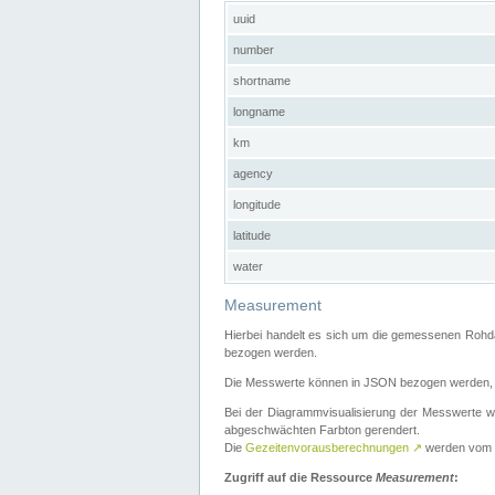
uuid
number
shortname
longname
km
agency
longitude
latitude
water
Measurement
Hierbei handelt es sich um die gemessenen Rohda
bezogen werden.
Die Messwerte können in JSON bezogen werden, i
Bei der Diagrammvisualisierung der Messwerte w
abgeschwächten Farbton gerendert.
Die
Gezeitenvorausberechnungen
↗
werden vom
Zugriff auf die Ressource
Measurement
: