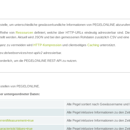
stelle, um unterschiedliche gewässerkundliche Informationen von PEGELONLINE abzurufen
e Reihe von
Ressourcen
definiert, welche über HTTP-URLs eindeutig adressierbar sind. Die
stellt werden. Aktuell wird JSON und bei den gemessenen Rohdaten zusätzlich CSV und eine
ganz zu vermeiden wird
HTTP-Kompression
und clientseitiges
Caching
unterstützt.
wsv.de/webservices/rest-api/v2
adressierbar.
g erforderlich, um die PEGELONLINE REST-API zu nutzen.
essstellen von PEGELONLINE.
ner untergeordneter Daten:
Alle Pegel sortiert nach Gewässername und
Alle Pegel inklusive Informationen zu den Zeit
CurrentMeasurement=true
Alle Pegel inklusive Informationen zu den Ze
aracteristicValues=true
Alle Pegel inklusive Informationen zu den Z