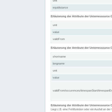
unit
equidistance
Erläuterung der Attribute der Unterressource
unit
value
validFrom
Erläuterung der Attribute der Unterressource C
shortname
longname
unit
value
validFrom/occurences/timespanStart/timespanE
Erläuterung der Attribute der Unterressourc
Liegt z.B. eine Fehlfunktion oder ein Ausfall an der