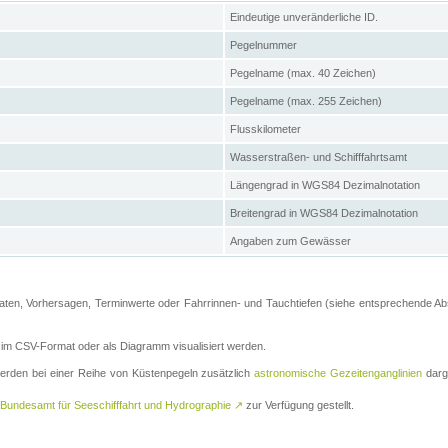
Eindeutige unveränderliche ID.
Pegelnummer
Pegelname (max. 40 Zeichen)
Pegelname (max. 255 Zeichen)
Flusskilometer
Wasserstraßen- und Schifffahrtsamt
Längengrad in WGS84 Dezimalnotation
Breitengrad in WGS84 Dezimalnotation
Angaben zum Gewässer
ten, Vorhersagen, Terminwerte oder Fahrrinnen- und Tauchtiefen (siehe entsprechende Absc
m CSV-Format oder als Diagramm visualisiert werden.
erden bei einer Reihe von Küstenpegeln zusätzlich
astronomische Gezeitenganglinien
darge
Bundesamt für Seeschifffahrt und Hydrographie
↗
zur Verfügung gestellt.