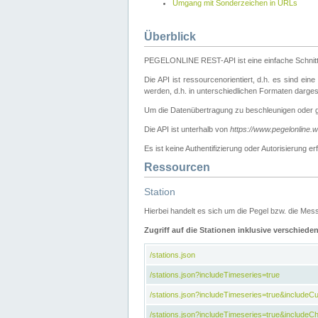
Umgang mit Sonderzeichen in URLs
Überblick
PEGELONLINE REST-API ist eine einfache Schnitt
Die API ist ressourcenorientiert, d.h. es sind ein
werden, d.h. in unterschiedlichen Formaten darge
Um die Datenübertragung zu beschleunigen oder 
Die API ist unterhalb von
https://www.pegelonline.
Es ist keine Authentifizierung oder Autorisierun
Ressourcen
Station
Hierbei handelt es sich um die Pegel bzw. die M
Zugriff auf die Stationen inklusive verschiede
/stations.json
/stations.json?includeTimeseries=true
/stations.json?includeTimeseries=true&include
/stations.json?includeTimeseries=true&includeCh