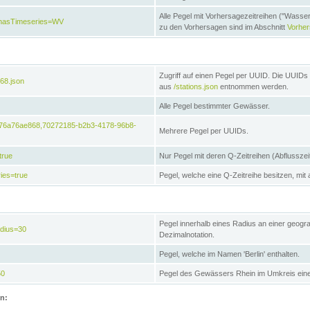
Alle Pegel mit Vorhersagezeitreihen ("Wasse
e&hasTimeseries=WV
zu den Vorhersagen sind im Abschnitt
Vorhe
Zugriff auf einen Pegel per UUID. Die UUIDs 
68.json
aus
/stations.json
entnommen werden.
Alle Pegel bestimmter Gewässer.
6476a76ae868,70272185-b2b3-4178-96b8-
Mehrere Pegel per UUIDs.
true
Nur Pegel mit deren Q-Zeitreihen (Abflusszei
ies=true
Pegel, welche eine Q-Zeitreihe besitzen, mit 
Pegel innerhalb eines Radius an einer geogr
adius=30
Dezimalnotation.
Pegel, welche im Namen 'Berlin' enthalten.
50
Pegel des Gewässers Rhein im Umkreis eine
on: