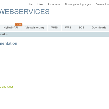
Hilfe
Links
Impressum
Nutzungsbedingungen
Datenschut
HyDAS-API
Visualisierung
WMS
WFS
SOS
Downloads
tation
entation
be und Oder