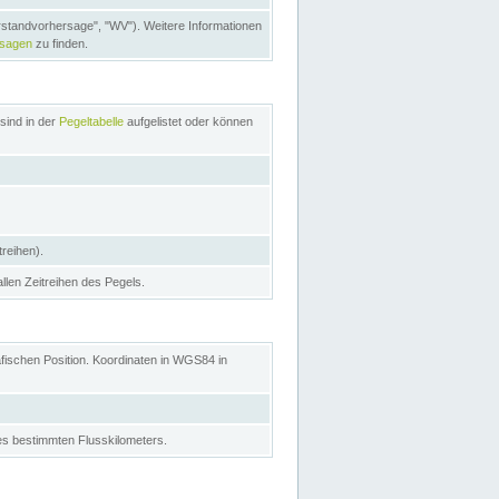
rstandvorhersage", "WV"). Weitere Informationen
rsagen
zu finden.
sind in der
Pegeltabelle
aufgelistet oder können
treihen).
allen Zeitreihen des Pegels.
afischen Position. Koordinaten in WGS84 in
s bestimmten Flusskilometers.