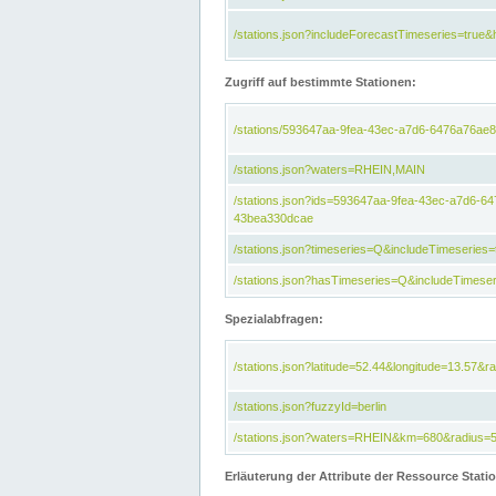
/stations.json?includeForecastTimeseries=tru
Zugriff auf bestimmte Stationen:
/stations/593647aa-9fea-43ec-a7d6-6476a76ae8
/stations.json?waters=RHEIN,MAIN
/stations.json?ids=593647aa-9fea-43ec-a7d6-
43bea330dcae
/stations.json?timeseries=Q&includeTimeseries=
/stations.json?hasTimeseries=Q&includeTimeser
Spezialabfragen:
/stations.json?latitude=52.44&longitude=13.57&r
/stations.json?fuzzyId=berlin
/stations.json?waters=RHEIN&km=680&radius=
Erläuterung der Attribute der Ressource Stati