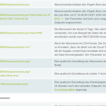
868/W/measurements.json
Wasserstandsrohdaten des Pegels Bonn der 
Wasserstandsrohdaten des Pegels Bonn zw
868/W/measurements.json?start=Wed Jul 15
bis zum Mon Jul 27 16:00:00 CEST 2026 Uhr. 
:00:00 CEST 2026+01:00
8601
↗
. Der Parameter
end
kann auch wegge
Zeitpunkt angenommen.
Die Messwerte der letzten 8 Tage. Hier wird f
868/W/measurements.json?start=P8D
verwendet. Um zum Beispiel die Daten der l
anzufordern würde man
P6DT10H15M
verwe
Abruf der Messwerte im CSV-Format. Die Ze
e868/W/measurements.csv?
so formatiert, dass sie direkt von der Excel-
Mit der Angabe
contentType=text/plain
wird d
als Datei heruntergeladen. Der Parameter ist
e868/W/measurements.png?
Eine grafische Darstellung der Messwerte de
Breite.
e868/W/measurements.png?
Eine grafische Darstellung mit zweiter Y-Achs
ndaryYAxis=true
Eine grafische Darstellung des Küstenpegel
acc/W/measurements.png?
24 Stunden nach dem aktuellen Zeitpunkt. Es
Gezeitenganglinie
angezeigt.
urement: