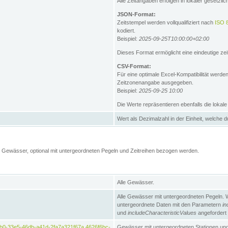
Alle Zeitangaben erfolgen in lokaler gesetz
JSON-Format:
Zeitstempel werden vollqualifiziert nach
ISO 
kodiert.
Beispiel:
2025-09-25T10:00:00+02:00
Dieses Format ermöglicht eine eindeutige zei
CSV-Format:
Für eine optimale Excel-Kompatibilität werde
Zeitzonenangabe ausgegeben.
Beispiel:
2025-09-25 10:00
Die Werte repräsentieren ebenfalls die lokal
Wert als Dezimalzahl in der Einheit, welche 
Gewässer, optional mit untergeordneten Pegeln und Zeitreihen bezogen werden.
Alle Gewässer.
Alle Gewässer mit untergeordneten Pegeln. 
untergeordnete Daten mit den Parametern
in
und
includeCharacteristicValues
angefordert
b0-33e5-46db-a41d-2fa7a321f67a,4626f6bc-
Gewässer mit untergeordneten Stationen und 