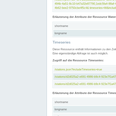
494b-4a51-8c10-b47a32e87790,1edc5fa4-88af-
4b62-bee2-9750cbe4f5c4& timeseries=W&include
Erläuterung der Attribute der Ressource Water
shortname
longname
Timeseries
Diese Ressource enthält Informationen zu den Zei
Eine eigenständige Abfrage ist auch möglich.
Zugriff auf die Ressource
Timeseries
:
/stations.json?includeTimeseries=true
/stations/d2d025a2-e691-4986-b9c4-923e7f1a4
/stations/d2d025a2-e691-4986-b9c4-923e7f1a47c
Erläuterung der Attribute der Ressource Times
shortname
longname