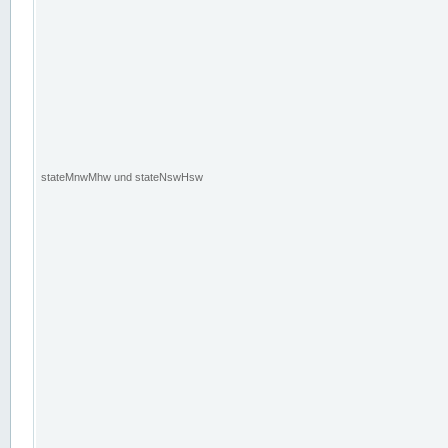
stateMnwMhw und stateNswHsw