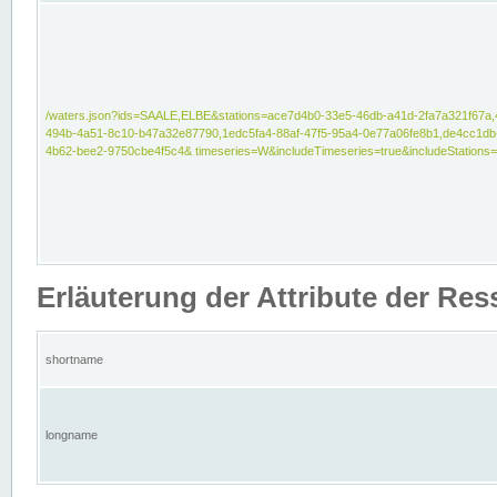
/waters.json?ids=SAALE,ELBE&stations=ace7d4b0-33e5-46db-a41d-2fa7a321f67a,
494b-4a51-8c10-b47a32e87790,1edc5fa4-88af-47f5-95a4-0e77a06fe8b1,de4cc1db
4b62-bee2-9750cbe4f5c4& timeseries=W&includeTimeseries=true&includeStations=
Erläuterung der Attribute der Re
shortname
longname