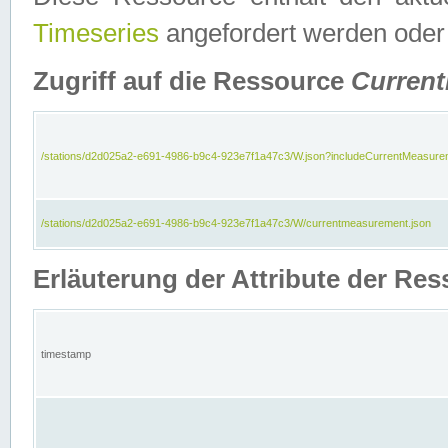
Timeseries
angefordert werden oder
Zugriff auf die Ressource
Curren
/stations/d2d025a2-e691-4986-b9c4-923e7f1a47c3/W.json?includeCurrentMeasure
/stations/d2d025a2-e691-4986-b9c4-923e7f1a47c3/W/currentmeasurement.json
Erläuterung der Attribute der R
timestamp