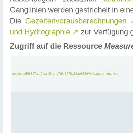
Ganglinien werden gestrichelt in e
Die
Gezeitenvorausberechnungen
und Hydrographie
↗
zur Verfügung ge
Zugriff auf die Ressource
Measur
/stations/593647aa-9fea-43ec-a7d6-6476a76ae868/W/measurements.json