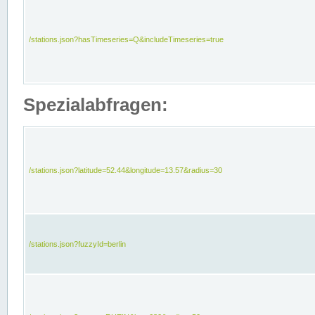
/stations.json?hasTimeseries=Q&includeTimeseries=true
Spezialabfragen:
/stations.json?latitude=52.44&longitude=13.57&radius=30
/stations.json?fuzzyId=berlin