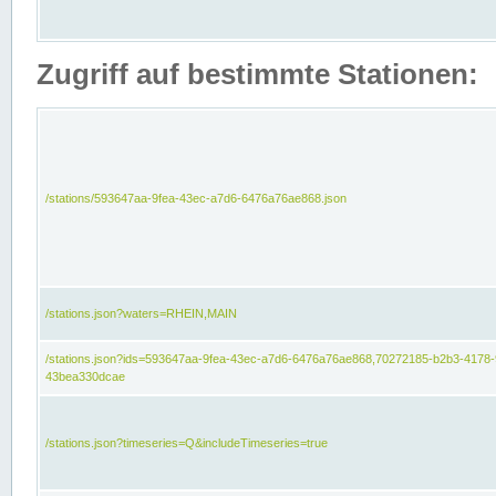
Zugriff auf bestimmte Stationen:
/stations/593647aa-9fea-43ec-a7d6-6476a76ae868.json
/stations.json?waters=RHEIN,MAIN
/stations.json?ids=593647aa-9fea-43ec-a7d6-6476a76ae868,70272185-b2b3-4178-
43bea330dcae
/stations.json?timeseries=Q&includeTimeseries=true