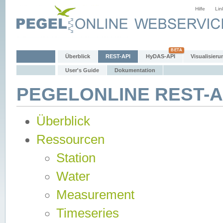
Hilfe
Lin
Überblick
REST-API
HyDAS-API
Visualisieru
User's Guide
Dokumentation
PEGELONLINE REST-AP
Überblick
Ressourcen
Station
Water
Measurement
Timeseries