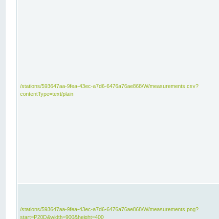
/stations/593647aa-9fea-43ec-a7d6-6476a76ae868/W/measurements.csv?
contentType=text/plain
/stations/593647aa-9fea-43ec-a7d6-6476a76ae868/W/measurements.png?
start=P20D&width=900&height=400