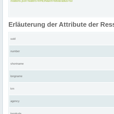
/stations.json?waters=RHEIN&km=680&radius=50
Erläuterung der Attribute der Res
uuid
number
shortname
longname
km
agency
longitude