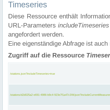
Timeseries
Diese Ressource enthält Informatio
URL-Parameters
includeTimeseries
angefordert werden.
Eine eigenständige Abfrage ist auch
Zugriff auf die Ressource
Timeser
/stations.json?includeTimeseries=true
/stations/d2d025a2-e691-4986-b9c4-923e7f1a47c3/W.json?includeCurrentMeasure