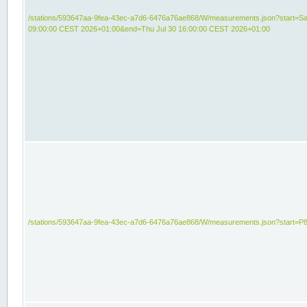
/stations/593647aa-9fea-43ec-a7d6-6476a76ae868/W/measurements.json?start=Sat
09:00:00 CEST 2026+01:00&end=Thu Jul 30 16:00:00 CEST 2026+01:00
/stations/593647aa-9fea-43ec-a7d6-6476a76ae868/W/measurements.json?start=P