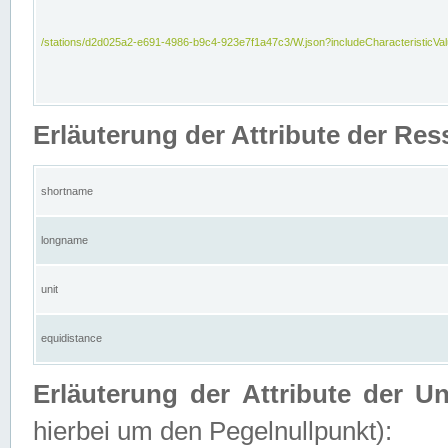
/stations/d2d025a2-e691-4986-b9c4-923e7f1a47c3/W.json?includeCharacteristicVa
Erläuterung der Attribute der Res
shortname
longname
unit
equidistance
Erläuterung der Attribute der U
hierbei um den Pegelnullpunkt):