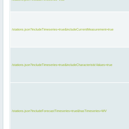
/stations.json?includeTimeseries=true&includeCurrentMeasurement=true
/stations.json?includeTimeseries=true&includeCharacteristicValues=true
/stations.json?includeForecastTimeseries=true&hasTimeseries=WV