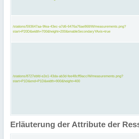
/stations/593647aa-9fea-43ec-a7d6-6476a76ae868/W/measurements.png?
start=P20D&width=700&height=200&enableSecondaryYAxis=true
/stations/8727ebfd-e2e1-43da-ab3d-fee48cff9acc/W/measurements.png?
start=P1D&end=P1D&width=900&height=400
Erläuterung der Attribute der Re