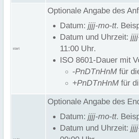
Optionale Angabe des Anf
Datum:
jjjj-mo-tt
. Beis
Datum und Uhrzeit:
jj
11:00 Uhr.
start
ISO 8601-Dauer mit Vor
-PnDTnHnM
für di
+PnDTnHnM
für d
Optionale Angabe des End
Datum:
jjjj-mo-tt
. Beis
Datum und Uhrzeit:
jj