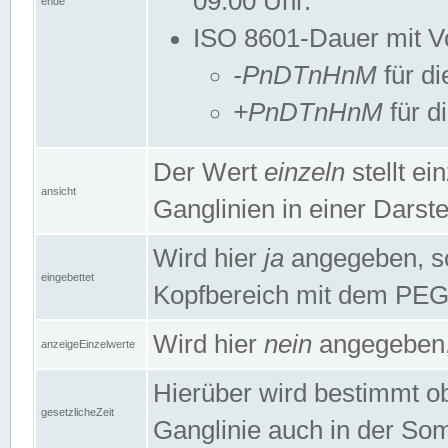
09:00 Uhr.
ende
ISO 8601-Dauer mit Vor
-PnDTnHnM
für di
+PnDTnHnM
für d
Der Wert
einzeln
stellt e
ansicht
Ganglinien in einer Dars
Wird hier
ja
angegeben, so 
eingebettet
Kopfbereich mit dem PE
Wird hier
nein
angegeben, 
anzeigeEinzelwerte
Hierüber wird bestimmt ob 
gesetzlicheZeit
Ganglinie auch in der Som