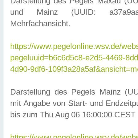
Darstellung des Pegels Maxau (UU
und Mainz (UUID: a37a9aa3-
Mehrfachansicht.
https://www.pegelonline.wsv.de/webs
pegeluuid=b6c6d5c8-e2d5-4469-8d
4d90-9df6-109f3a28a5af&ansicht=m
Darstellung des Pegels Mainz (UU
mit Angabe von Start- und Endzeit
bis zum Thu Aug 06 16:00:00 CEST 
https://www.pegelonline.wsv.de/webs