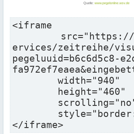
<iframe

	src="https://www.pegelonline.wsv.de/webs
ervices/zeitreihe/vis
pegeluuid=b6c6d5c8-e2
fa972ef7eaea&eingebett
	width="940"

	height="460"

	scrolling="no"

	style="border: none">

</iframe>