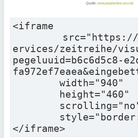
<iframe

	src="https://www.pegelonline.wsv.de/webs
ervices/zeitreihe/vis
pegeluuid=b6c6d5c8-e2
fa972ef7eaea&eingebett
	width="940"

	height="460"

	scrolling="no"

	style="border: none">

</iframe>