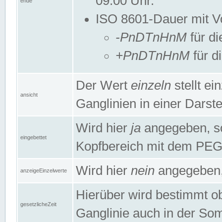
09:00 Uhr.
ende
ISO 8601-Dauer mit Vor
-PnDTnHnM
für di
+PnDTnHnM
für d
Der Wert
einzeln
stellt e
ansicht
Ganglinien in einer Dars
Wird hier
ja
angegeben, so 
eingebettet
Kopfbereich mit dem PE
Wird hier
nein
angegeben, 
anzeigeEinzelwerte
Hierüber wird bestimmt ob 
gesetzlicheZeit
Ganglinie auch in der Som