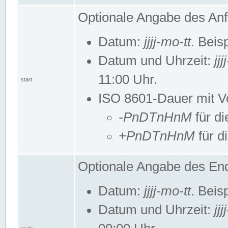
Optionale Angabe des Anf
Datum:
jjjj-mo-tt
. Beis
Datum und Uhrzeit:
jj
11:00 Uhr.
start
ISO 8601-Dauer mit Vor
-PnDTnHnM
für di
+PnDTnHnM
für d
Optionale Angabe des End
Datum:
jjjj-mo-tt
. Beis
Datum und Uhrzeit:
jj