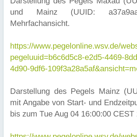
Darstellung des Pegels Maxau (UU
und Mainz (UUID: a37a9aa3-
Mehrfachansicht.
https://www.pegelonline.wsv.de/webs
pegeluuid=b6c6d5c8-e2d5-4469-8d
4d90-9df6-109f3a28a5af&ansicht=m
Darstellung des Pegels Mainz (UU
mit Angabe von Start- und Endzeit
bis zum Tue Aug 04 16:00:00 CEST 
https://www.pegelonline.wsv.de/webs