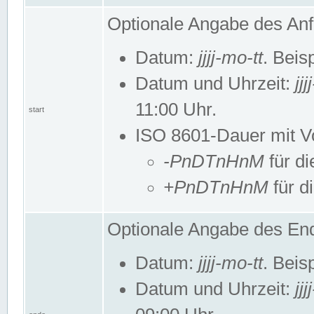
Optionale Angabe des Anf
Datum:
jjjj-mo-tt
. Beis
Datum und Uhrzeit:
jj
11:00 Uhr.
start
ISO 8601-Dauer mit Vor
-PnDTnHnM
für di
+PnDTnHnM
für d
Optionale Angabe des End
Datum:
jjjj-mo-tt
. Beis
Datum und Uhrzeit:
jj