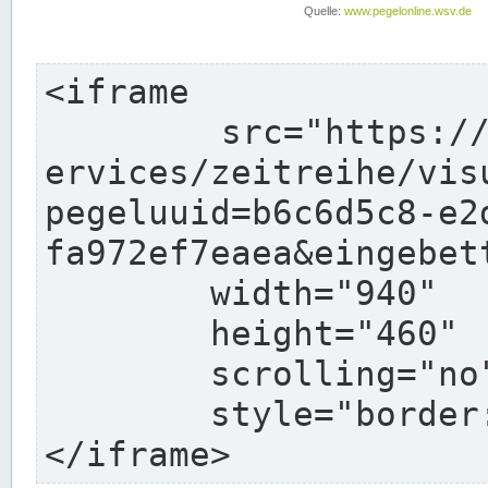
<iframe

	src="https://www.pegelonline.wsv.de/webs
ervices/zeitreihe/vis
pegeluuid=b6c6d5c8-e2
fa972ef7eaea&eingebett
	width="940"

	height="460"

	scrolling="no"

	style="border: none">

</iframe>