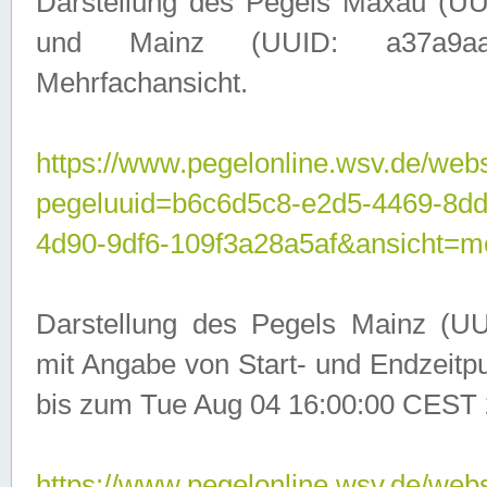
Darstellung des Pegels Maxau (UU
und Mainz (UUID: a37a9aa3-
Mehrfachansicht.
https://www.pegelonline.wsv.de/webs
pegeluuid=b6c6d5c8-e2d5-4469-8d
4d90-9df6-109f3a28a5af&ansicht=m
Darstellung des Pegels Mainz (UU
mit Angabe von Start- und Endzeit
bis zum Tue Aug 04 16:00:00 CEST 
https://www.pegelonline.wsv.de/webs