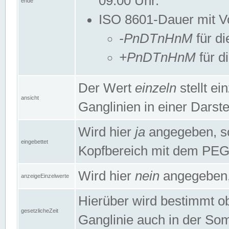
09:00 Uhr.
ende
ISO 8601-Dauer mit Vor
-PnDTnHnM
für di
+PnDTnHnM
für d
Der Wert
einzeln
stellt e
ansicht
Ganglinien in einer Dars
Wird hier
ja
angegeben, so 
eingebettet
Kopfbereich mit dem PE
Wird hier
nein
angegeben, 
anzeigeEinzelwerte
Hierüber wird bestimmt ob 
gesetzlicheZeit
Ganglinie auch in der Som