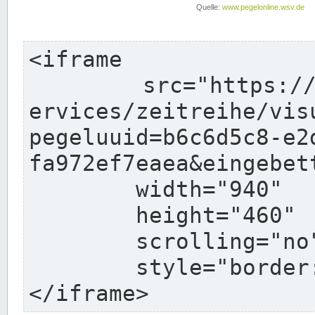
<iframe

	src="https://www.pegelonline.wsv.de/webs
ervices/zeitreihe/vis
pegeluuid=b6c6d5c8-e2
fa972ef7eaea&eingebett
	width="940"

	height="460"

	scrolling="no"

	style="border: none">

</iframe>