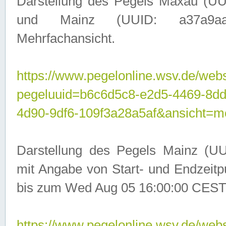
Darstellung des Pegels Maxau (UU
und Mainz (UUID: a37a9aa3-
Mehrfachansicht.
https://www.pegelonline.wsv.de/webs
pegeluuid=b6c6d5c8-e2d5-4469-8d
4d90-9df6-109f3a28a5af&ansicht=m
Darstellung des Pegels Mainz (UU
mit Angabe von Start- und Endzeit
bis zum Wed Aug 05 16:00:00 CEST
https://www.pegelonline.wsv.de/webs