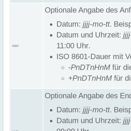
Optionale Angabe des Anf
Datum:
jjjj-mo-tt
. Beis
Datum und Uhrzeit:
jj
11:00 Uhr.
start
ISO 8601-Dauer mit Vor
-PnDTnHnM
für di
+PnDTnHnM
für d
Optionale Angabe des End
Datum:
jjjj-mo-tt
. Beis
Datum und Uhrzeit:
jj