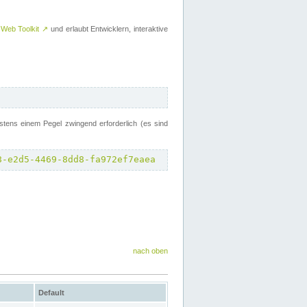
 Web Toolkit
↗
und erlaubt Entwicklern, interaktive
tens einem Pegel zwingend erforderlich (es sind
8-e2d5-4469-8dd8-fa972ef7eaea
nach oben
Default