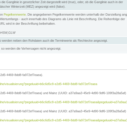
die Ganglinie in gesetzlicher Zeit dargestellt wird (true), oder, ob die Ganglinie auch in der
äischer Winterzeit (MEZ) angezeigt wird (false).
ten
Pegelkennwerte
. Die angegebenen Pegelkennwerte werden unterhalb der Darstellung ang
Wertumfangs - auch innerhalb des Diagrams als Linie mit Beschriftung. Die Reihenfolge der
RL wird in der Beschriftung beibehalten.
e=HSW,GLW
 werden neben den Rohdaten auch die Terminwerte als Rechtecke angezeigt.
so werden die Vorhersagen nicht angezeigt.
e2d5-4469-8dd8-fa972ef7eaea).
reihe/visualisierung?pegeluuid=b6c6d5c8-e2d5-4469-8dd8-fa972ef7eaea
2d5-4469-8dd8-fa972ef7eaea) und Mainz (UUID: a37a9aa3-45e9-4d90-9df6-109f3a28a5af) in
treihe/visualisierung?pegeluuid=b6c6d5c8-e2d5-4469-8dd8-fa972ef7eaea&pegeluuid=a37a9a
2d5-4469-8dd8-fa972ef7eaea) und Mainz (UUID: a37a9aa3-45e9-4d90-9df6-109f3a28a5af) i
treihe/visualisierung?pegeluuid=b6c6d5c8-e2d5-4469-8dd8-fa972ef7eaea&pegeluuid=a37a9aa