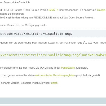
von Javascript erforderlich.
 PEGELONLINE ist das Open Source Projekt
GIMV
↗
hervorgegangen. Es basiert auf
Google
endung zu integrieren.
 die Gangliniendarstellung von PEGELONLINE, nicht auf das Open Source Projekt.
lgender Basis-URL zur Verfügung gestellt:
e/webservices/zeitreihe/visualisierung?
ben, die die Darstellung beeinflussen. Dabei ist der Parameter
pegeluuid
von mindes
e/webservices/zeitreihe/visualisierung?pegeluuid=b6c6d5c
unveränderliche IDs der Pegel. Die UUIDs sind in der
Pegeltabelle
aufgelistet.
el zu den gemessenen Rohdaten
astronomische Gezeitenganglinien
gestrichelt dargestellt.
gehängt werden. Beispiele finden Sie weiter
unten
.