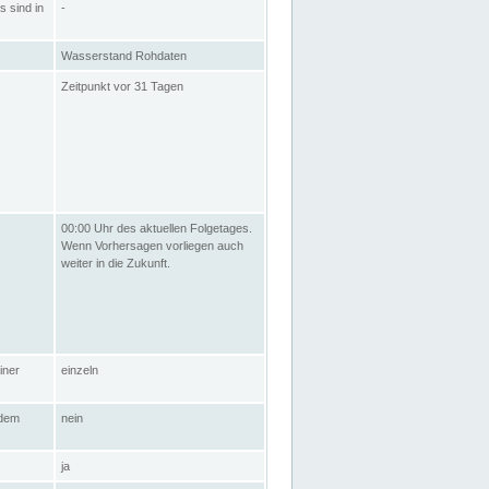
s sind in
-
Wasserstand Rohdaten
Zeitpunkt vor 31 Tagen
00:00 Uhr des aktuellen Folgetages.
Wenn Vorhersagen vorliegen auch
weiter in die Zukunft.
iner
einzeln
 dem
nein
ja