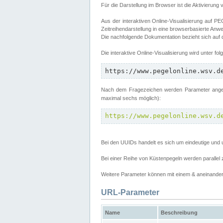
Für die Darstellung im Browser ist die Aktivierung 
Aus der interaktiven Online-Visualisierung auf
Zeitreihendarstellung in eine browserbasierte Anw
Die nachfolgende Dokumentation bezieht sich auf
Die interaktive Online-Visualisierung wird unter fo
https://www.pegelonline.wsv.d
Nach dem Fragezeichen werden Parameter angege
maximal sechs möglich):
https://www.pegelonline.wsv.d
Bei den UUIDs handelt es sich um eindeutige und 
Bei einer Reihe von Küstenpegeln werden parall
Weitere Parameter können mit einem & aneinander 
URL-Parameter
Name
Beschreibung