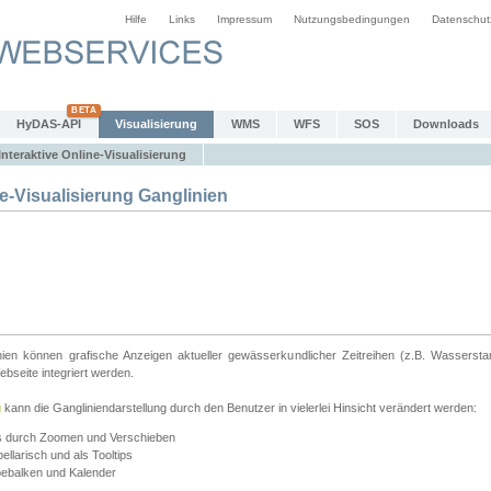
Hilfe
Links
Impressum
Nutzungsbedingungen
Datenschut
HyDAS-API
Visualisierung
WMS
WFS
SOS
Downloads
Interaktive Online-Visualisierung
e-Visualisierung Ganglinien
linien können grafische Anzeigen aktueller gewässerkundlicher Zeitreihen (z.B. Wassersta
seite integriert werden.
g
kann die Gangliniendarstellung durch den Benutzer in vielerlei Hinsicht verändert werden:
ts durch Zoomen und Verschieben
llarisch und als Tooltips
bebalken und Kalender