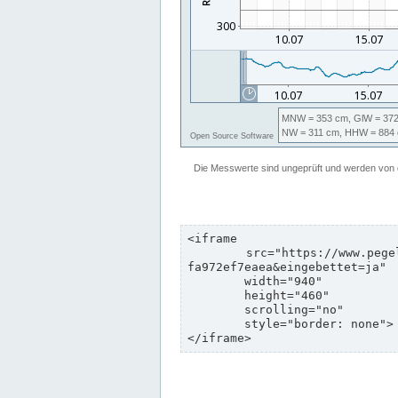
<iframe

	src="https://www.pegelonline.wsv.de/webservices/zeitreihe/visualisierung?pegeluuid=b6c6d5c8-e2d5-4469-8dd8-
fa972ef7eaea&eingebettet=ja"

	width="940"

	height="460"

	scrolling="no"

	style="border: none">

</iframe>