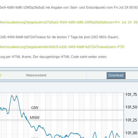
5e9-4d90-9df6-109f3a28a5af) mit Angabe von Start- und Endzeitpunkt vom Fri Jul 24 09:
itreihe/visualisierung?pegeluuid=a37a9aa3-45e9-4d90-9df6-109f3a28a5af&start=Fri Jul 
5-4469-8dd8-fa972ef7eaea) für die letzten 7 Tage bis jetzt (ISO 8601-Dauer).
reihe/visualisierung?pegeluuid=b6c6d5c8-e2d5-4469-8dd8-fa972ef7eaea&start=-P7D
ettung per HTML iframe. Der dazugehörige HTML Code steht weiter unten.