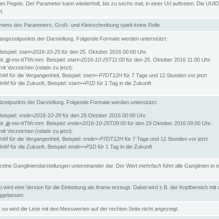
n Pegels. Der Parameter kann wiederholt, bis zu sechs mal, in einer Url auftreten. Die UUID
t.
ens des Parameters, Groß- und Kleinschreibung spielt keine Rolle.
angszeitpunkts der Darstellung. Folgende Formate werden unterstützt:
Beispiel:
start=2016-10-25
für den 25. Oktober 2016 00:00 Uhr.
it:
jjjj-mo-ttThh:mm
. Beispiel:
start=2016-10-25T11:00
für den 25. Oktober 2016 11:00 Uhr.
t Vorzeichen (relativ zu jetzt):
HnM
für die Vergangenheit, Beispiel:
start=-P7DT12H
für 7 Tage und 12 Stunden vor jetzt
HnM
für die Zukunft, Beispiel:
start=+P1D
für 1 Tag in die Zukunft
zeitpunkts der Darstellung. Folgende Formate werden unterstützt:
Beispiel:
ende=2016-10-29
für den 29.Oktober 2016 00:00 Uhr.
it:
jjjj-mo-ttThh:mm
. Beispiel:
ende=2016-10-29T09:00
für den 29.Oktober 2016 09:00 Uhr.
t Vorzeichen (relativ zu jetzt):
HnM
für die Vergangenheit, Beispiel:
ende=-P7DT12H
für 7 Tage und 12 Stunden vor jetzt
HnM
für die Zukunft, Beispiel:
ende=+P1D
für 1 Tag in die Zukunft
inzelne Gangliniendarstellungen untereinander dar. Der Wert
mehrfach
führt alle Ganglinien in e
wird eine Version für die Einbettung als iframe erzeugt. Dabei wird z.B. der Kopfbereich mit
gelassen.
so wird die Liste mit den Messwerten auf der rechten Seite nicht angezeigt.