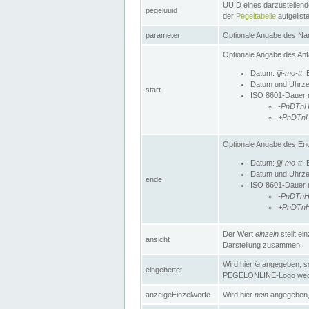
UUID eines darzustellende
pegeluuid
der
Pegeltabelle
aufgeliste
parameter
Optionale Angabe des Nam
Optionale Angabe des Anf
Datum:
jjjj-mo-tt
. 
Datum und Uhrze
start
ISO 8601-Dauer mi
-PnDTn
+PnDTn
Optionale Angabe des End
Datum:
jjjj-mo-tt
. 
Datum und Uhrze
ende
ISO 8601-Dauer mi
-PnDTn
+PnDTn
Der Wert
einzeln
stellt e
ansicht
Darstellung zusammen.
Wird hier
ja
angegeben, so 
eingebettet
PEGELONLINE-Logo weg
anzeigeEinzelwerte
Wird hier
nein
angegeben, 