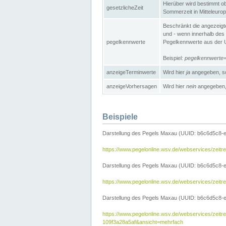
Hierüber wird bestimmt ob 
gesetzlicheZeit
Sommerzeit in Mitteleurop
Beschränkt die angezeig
und - wenn innerhalb des 
pegelkennwerte
Pegelkennwerte aus der U
Beispiel:
pegelkennwert
anzeigeTerminwerte
Wird hier
ja
angegeben, so
anzeigeVorhersagen
Wird hier
nein
angegeben, 
Beispiele
Darstellung des Pegels Maxau (UUID: b6c6d5c8-
https://www.pegelonline.wsv.de/webservices/zeit
Darstellung des Pegels Maxau (UUID: b6c6d5c8-e
https://www.pegelonline.wsv.de/webservices/zei
Darstellung des Pegels Maxau (UUID: b6c6d5c8-e
https://www.pegelonline.wsv.de/webservices/zei
109f3a28a5af&ansicht=mehrfach