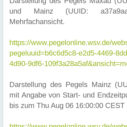
Darstellung des Pegels Maxau (UU
und Mainz (UUID: a37a9aa3-
Mehrfachansicht.
https://www.pegelonline.wsv.de/webs
pegeluuid=b6c6d5c8-e2d5-4469-8d
4d90-9df6-109f3a28a5af&ansicht=m
Darstellung des Pegels Mainz (UU
mit Angabe von Start- und Endzeit
bis zum Thu Aug 06 16:00:00 CEST 
https://www.pegelonline.wsv.de/webs