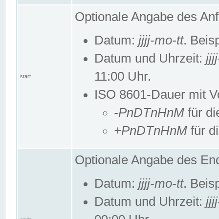
Optionale Angabe des Anf
Datum:
jjjj-mo-tt
. Beis
Datum und Uhrzeit:
jj
11:00 Uhr.
start
ISO 8601-Dauer mit Vor
-PnDTnHnM
für di
+PnDTnHnM
für d
Optionale Angabe des End
Datum:
jjjj-mo-tt
. Beis
Datum und Uhrzeit:
jj