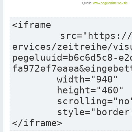
<iframe

	src="https://www.pegelonline.wsv.de/webs
ervices/zeitreihe/vis
pegeluuid=b6c6d5c8-e2
fa972ef7eaea&eingebett
	width="940"

	height="460"

	scrolling="no"

	style="border: none">

</iframe>