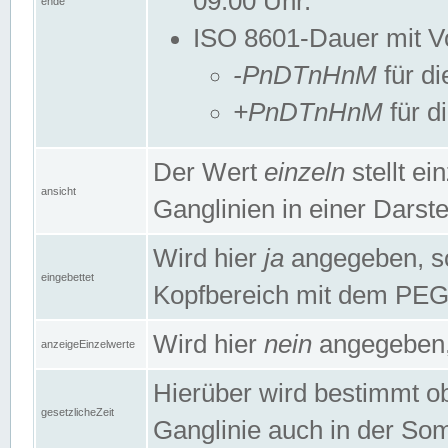
09:00 Uhr.
ende
ISO 8601-Dauer mit Vor
-PnDTnHnM
für di
+PnDTnHnM
für d
Der Wert
einzeln
stellt e
ansicht
Ganglinien in einer Dars
Wird hier
ja
angegeben, so 
eingebettet
Kopfbereich mit dem PE
Wird hier
nein
angegeben, 
anzeigeEinzelwerte
Hierüber wird bestimmt ob 
gesetzlicheZeit
Ganglinie auch in der Som