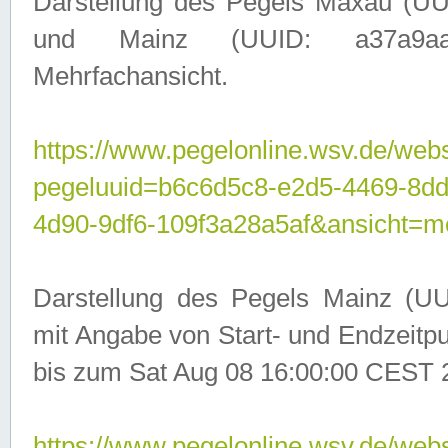
Darstellung des Pegels Maxau (UU
und Mainz (UUID: a37a9aa3-
Mehrfachansicht.
https://www.pegelonline.wsv.de/webs
pegeluuid=b6c6d5c8-e2d5-4469-8d
4d90-9df6-109f3a28a5af&ansicht=m
Darstellung des Pegels Mainz (UU
mit Angabe von Start- und Endzeit
bis zum Sat Aug 08 16:00:00 CEST 
https://www.pegelonline.wsv.de/webs