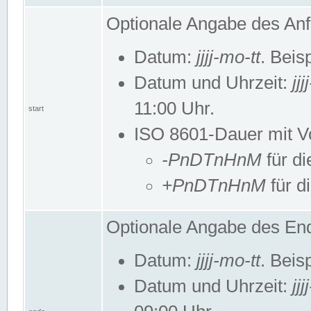
Optionale Angabe des Anf
Datum:
jjjj-mo-tt
. Beis
Datum und Uhrzeit:
jj
11:00 Uhr.
start
ISO 8601-Dauer mit Vor
-PnDTnHnM
für di
+PnDTnHnM
für d
Optionale Angabe des End
Datum:
jjjj-mo-tt
. Beis
Datum und Uhrzeit:
jj