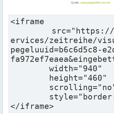
<iframe

	src="https://www.pegelonline.wsv.de/webs
ervices/zeitreihe/vis
pegeluuid=b6c6d5c8-e2
fa972ef7eaea&eingebett
	width="940"

	height="460"

	scrolling="no"

	style="border: none">

</iframe>