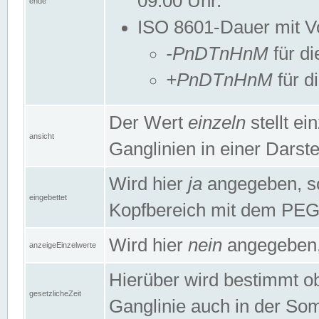
09:00 Uhr.
ende
ISO 8601-Dauer mit Vor
-PnDTnHnM
für di
+PnDTnHnM
für d
Der Wert
einzeln
stellt e
ansicht
Ganglinien in einer Dars
Wird hier
ja
angegeben, so 
eingebettet
Kopfbereich mit dem PE
Wird hier
nein
angegeben, 
anzeigeEinzelwerte
Hierüber wird bestimmt ob 
gesetzlicheZeit
Ganglinie auch in der Som