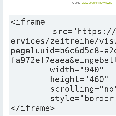
<iframe

	src="https://www.pegelonline.wsv.de/webs
ervices/zeitreihe/vis
pegeluuid=b6c6d5c8-e2
fa972ef7eaea&eingebett
	width="940"

	height="460"

	scrolling="no"

	style="border: none">

</iframe>